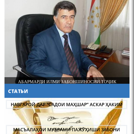
4-уми декабр- зодрӯзи
шоири абадзинда Абулқосим
Лоҳутӣ
СИИ ТОҶИК
ДОНИШМАНДИ ҲУНАРМАНД ВА ҲУН
НАВГАРОӢ ДАР “САДОИ МАҲШАР” АСКАР ҲАКИМ
ДОНИШМАНД
СТАТЬИ
АБУЛҚОСИМ ЛОҲУТӢ /
ABULQOSIM LOHUTY/
МАСЪАЛАҲОИ МУБРАМИ ПАЖӮҲИШИ ЗАБОНИ
ТОҶИКӢ ДАР ДАВРОНИ ИСТИҚЛОЛ С. НАЗАРЗОДА