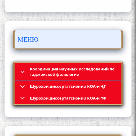
БО 4 000 000 СОМОНӢ
МЕНЮ
ПАЙКАРА ВА ОСОРХОНАИ
МӮЪМИН ҚАНОАТ СОХТА
ШУД!
Координация научных исследований по
таджикской филологии
Шyроҳои диссертатсионии КОА-и ҶТ
Кадамчо Худои Шарифзода
Шyроҳои диссертатсионии КОА-и ФР