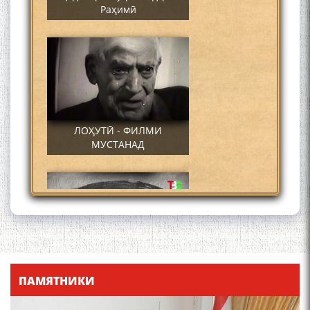
Раҳимӣ
ЛОҲУТӢ - ФИЛМИ
МУСТАНАД
Қадамҷо - Лоҳутӣ
ПАМЯТНИКИ