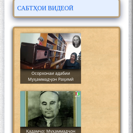
САБТҲОИ ВИДЕОӢ
Сайре дар Осорхона
Муҳаммадҷон Раҳимӣ
Осорхонаи адабии
Муҳаммадҷон Раҳимӣ
Қадамҷо: Муҳаммадҷон