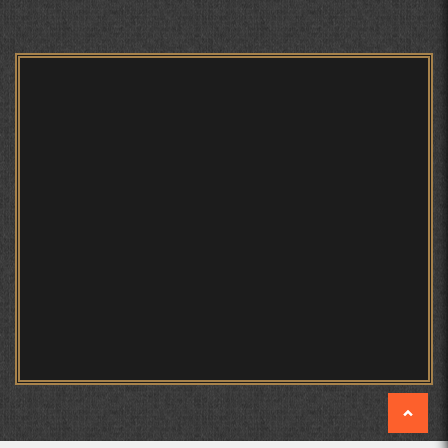
БЕРУНӢ ВА ЁДКАРДИ ҶАШНИ САДА
Мирзо Турсунзода - филми
САНЪАТҲОИ БАДЕИИ МАЪНОӢ ДАР АШЪОРИ
мустанад
КАМОЛИ ХУҶАНДӢ ЗУЛФИЯ ИСМАТОВА.
МИРЗО ТУРСУНЗОДА – ШОИРИ ВАТАНХОҲ ВА
ИНСОНДӮСТ
ПРЕДПОСЫЛКИ СТАНОВЛЕНИЯ
Мирзо Турсунзода - Шоиро,
ФИЛОЛОГИЧЕСКОГО РОМАНА В ТАДЖИКСКОЙ
аз сӯхтан дорӣ хабар
МУРУВВАТИЁН ДЖ. ДЖ.
МОҲИЯТИ ИҶТИМОИИ ТАСВИР ДАР ШЕЪРИ ҚУТБӢ
КИРОМ
ИНЪИКОСИ ВОҚЕЪАҲОИ СОЛҲОИ 90-УМИ АСРИ