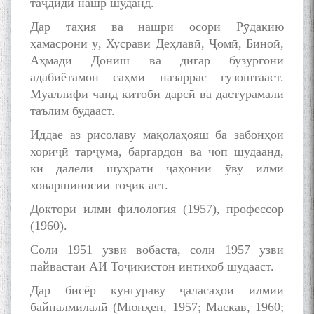
таҷдиди нашр шуданд.
به عبارت دیگر: گفتگو با مومن
Дар таҳия ва нашри осори Рӯдакию
قناعت Mumin Qanoat
ҳамасрони ӯ, Хусрави Деҳлавӣ, Ҷомӣ, Биноӣ,
Аҳмади Дониш ва дигар бузургони
адабиётамон саҳми назаррас гузоштааст.
Муаллифи чанд китоби дарсӣ ва дастурамали
таълим будааст.
Иддае аз рисолаву мақолаҳояш ба забонҳои
хориҷӣ тарҷума, баргардон ва чоп шудаанд,
Сухбати навқаламон бо
ки далели шуҳрати ҷаҳонии ӯву илми
Муъмин Қаноат\Meeting of
ховаршиносии тоҷик аст.
young talents with Mumyin
Kanoat
Доктори илми филология (1957), профессор
(1960).
Соли 1951 узви вобаста, соли 1957 узви
пайвастаи АИ Тоҷикистон интихоб шудааст.
Дар бисёр кунгураву ҷаласаҳои илмии
The Persian Gulf Beautiful
байналмилалӣ (Мюнҳен, 1957; Маскав, 1960;
poetry from Устод Мумин