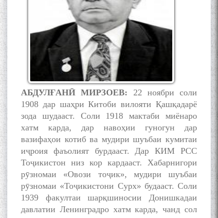
АБДУЛ
Ғ
АН
Ӣ
МИРЗ
ОЕВ:
22 ноябри соли
1908 дар шаҳри Китоби вилояти Қашқадарё
зода шудааст. Соли 1918 мактаби миёнаро
хатм карда, дар навоҳии гуногун дар
вазифаҳои котиб ва мудири шуъбаи кумитаи
иҷроия фаъолият бурдааст. Дар КИМ РСС
Тоҷикистон низ кор кардааст. Хабарнигори
рӯзномаи «Овози тоҷик», мудири шуъбаи
рӯзномаи «Тоҷикистони Сурх» будааст. Соли
1939 факултаи шарқшиносии Донишкадаи
давлатии Ленинградро хатм карда, чанд сол