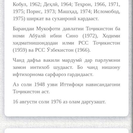
Қаноат (Ustod Mumin Qanoat)
Кобул, 1962; Деҳлӣ, 1964; Теҳрон, 1966, 1971,
and Master Mehryar
1975; Порис, 1973; Машҳад, 1974; Исломобод,
Mehrafarin about the conflict
1975) ширкат ва суханронӣ кардааст.
of the name of the Persian
Gulf
Барандаи Мукофоти давлатии Тоҷикистон ба
номи Абӯалӣ ибни Сино (1972), Ходими
хидматнишондодаи илми РСС Тоҷикистон
Сайри Дарвоз бо Мӯъмин
(1959) ва РСС Ӯзбекистон (1966).
Қаноат: Чанор ҳам "гап"
Чанд дафъа вакили мардумӣ дар парлумони
мезанад
замон интихоб шудааст. Бо чанд нишону
ифтихорнома сарфароз гардидааст.
Аз соли 1948 узви Иттифоқи нависандагони
Тоҷикистон аст.
16 августи соли 1976 аз олам даргузашт.
ШАРҲИ МУЛОҚОТ БО АҲЛИ
ИЛМ ВА МАОРИФИ КИШВАР
АЗ ҶОНИБИ ОЛИМОНИ
АКАДЕМИЯИ МИЛЛИИ
ИЛМҲОИ ТОҶИКИСТОН