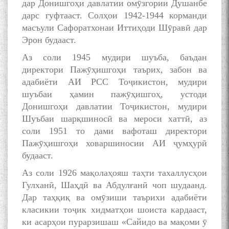
дар Донишгоҳи давлатии омӯзгории Душанбе
дарс гуфтааст. Солҳои 1942-1944 корманди
масъули Сафоратхонаи Иттиҳоди Шӯравӣ дар
Эрон будааст.
Аз соли 1945 мудири шуъба, баъдан
директори Пажӯҳишгоҳи таърих, забон ва
адабиёти АИ РСС Тоҷикистон, мудири
шуъбаи ҳамин пажӯҳишгоҳ, устоди
Донишгоҳи давлатии Тоҷикистон, мудири
Шуъбаи шарқшиносӣ ва мероси хаттӣ, аз
соли 1951 то дами вафоташ директори
Пажӯҳишгоҳи ховаршиносии АИ ҷумҳурӣ
будааст.
Аз соли 1926 мақолаҳояш таҳти тахаллусҳои
БА МУНОСИБАТИ
БУЗУРГДОШТИ РӮЗИ РӮДАКӢ
Гулханӣ, Шаҳдӣ ва Абдулғанӣ чоп шудаанд.
Дар таҳқиқ ва омӯзиши таърихи адабиёти
класикии тоҷик хидматҳои шоиста кардааст,
ки асарҳои пурарзишаш «Сайидо ва мақоми ӯ