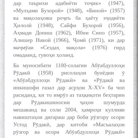
дар таърихи адабиёти тоҷик» (1947),
«Мулҳами Бухороӣ» (1948), «Биноӣ» (1957)
ва мақолаҳояш роҷеъ ба ҳаёту эҷодиёти
Ҳилолӣ (1948), Сайфи Бухороӣ (1956),
Дар Академияи миллии
Аҳмади Дониш (1962), Ибни Сино (1957),
илмҳои Тоҷикистон бахшида
ба 100-солагии мунаққиду
Алишер Навоӣ (1966), Ҷомӣ (1971), ки дар
адабиётшинос Соҳиб
маҷмӯаи «Сездаҳ мақола» (1976) гирд
Табаров ҳамоиши илмӣ-
омадаанд, гувоҳи ҳоланд.
назариявӣ баргузор гардид.
Ба муносибати 1100-солагии Абӯабдуллоҳи
Рӯдакӣ (1958) рисолаҳои бунёдии ӯ
«Абӯабдуллоҳи Рӯдакӣ» ва «Рӯдакӣ ва
МАВЛОНО ҶАЛОЛИДДИНИ
инкишофи ғазал дар асрҳои X-XV» ба чоп
БАЛХӢ БУЗУРГТАРИН
расиданд, ки то имрӯз аз таҳқиқоти беҳтарин
МУТАФАККИР ВА ОРИФИ
дар Рӯдакишиносии ҷаҳон шумурда
ЗАБОНУ АДАБИ ТОҶИК
мешаванд ва соли 2004, ҳамроҳи куллияи
навиштаҳои дигараш дар боби рӯзгору осори
Устод Рӯдакӣ, дар китоби «Масъалаҳои
рӯзгор ва осори Абӯабдуллоҳи Рӯдакӣ»