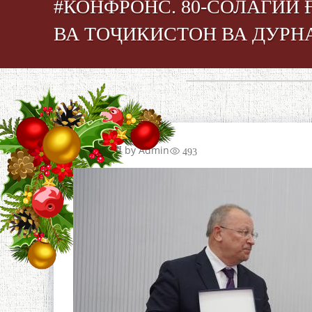
#КОНФРОНС. 80-СОЛАГИИ
ВА ТОҶИКИСТОН ВА ДУР
Submitted by
Admin
493