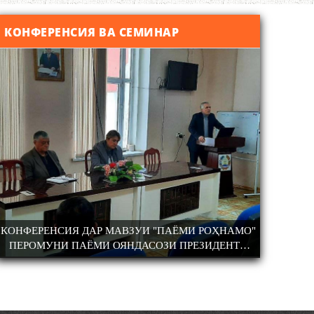
КОНФЕРЕНСИЯ ВА СЕМИНАР
МАНДИ ҲУНАРМАНД ВА ҲУНАРМАНДИ
САРНАВИШТИ 
КОНФЕРЕНСИЯ ДАР МАВЗУИ "ПАЁМИ РОҲНАМО"
ТАҶЛ
ДОНИШМАНД
ПЕРОМУНИ ПАЁМИ ОЯНДАСОЗИ ПРЕЗИДЕНТИ
ХУРШЕД
КИШВАР