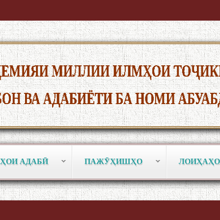
ҲОИ АДАБӢ
ПАЖӮҲИШҲО
ЛОИҲАҲО