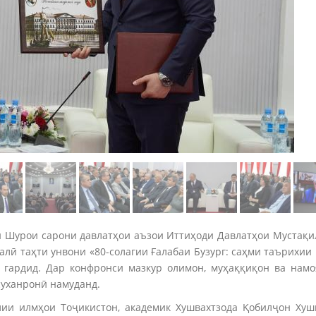
аи Шурои сарони давлатҳои аъзои Иттиҳоди Давлатҳои Мустақи
ӣ таҳти унвони «80-солагии Ғалабаи Бузург: саҳми таърихии
 гардид. Дар конфронси мазкур олимон, муҳаққиқон ва намо
суханронӣ намуданд.
ии илмҳои Тоҷикистон, академик Хушвахтзода Қобилҷон Хушв