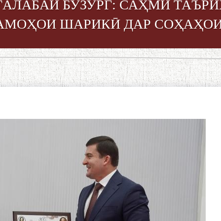
 ҒАЛАБАИ БУЗУРГ: САҲМИ ТАЪ
НАМОҲОИ ШАРИКӢ ДАР СОҲАҲОИ