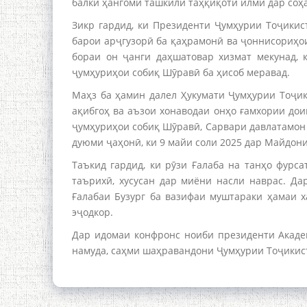
балки ҳангоми ташкили таҳқиқоти илмӣ дар соҳ
Зикр гардид, ки Президенти Ҷумҳурии Тоҷики
барои арҷгузорӣ ба қаҳрамонӣ ва ҷоннисориҳои
бораи он ҷанги даҳшатовар хизмат мекунад, 
ҷумҳуриҳои собиқ Шӯравӣ ба ҳисоб меравад.
Маҳз ба ҳамин далел Ҳукумати Ҷумҳурии Тоҷи
ақибгоҳ ва аъзои хонаводаи онҳо ғамхории до
ҷумҳуриҳои собиқ Шӯравӣ, Сарвари давлатамон 
дуюми ҷаҳонӣ, ки 9 майи соли 2025 дар Майдон
Таъкид гардид, ки рӯзи Ғалаба на танҳо фурс
таърихӣ, хусусан дар миёни насли наврас. Да
Ғалабаи Бузург ба вазифаи муштараки ҳамаи 
эҷодкор.
Дар идомаи конфронс ноиби президенти Акаде
намуда, саҳми шаҳравандони Ҷумҳурии Тоҷикист