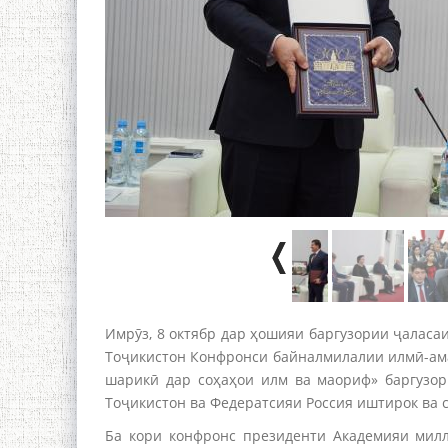
Имрӯз, 8 октябр дар ҳошияи баргузории ҷалас
Тоҷикистон Конфронси байналмилалии илмӣ-амал
шарикӣ дар соҳаҳои илм ва маориф» баргузор
Тоҷикистон ва Федератсияи Россия иштирок ва 
Ба кори конфронс президенти Академияи милл