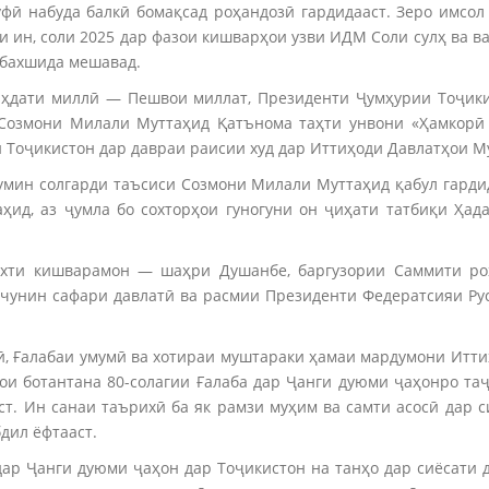
уфӣ набуда балкӣ бомақсад роҳандозӣ гардидааст. Зеро имсо
 ин, соли 2025 дар фазои кишварҳои узви ИДМ Соли сулҳ ва ва
 бахшида мешавад.
 ваҳдати миллӣ — Пешвои миллат, Президенти Ҷумҳурии Тоҷик
 Созмони Милали Муттаҳид Қатънома таҳти унвони «Ҳамкорӣ
и Тоҷикистон дар давраи раисии худ дар Иттиҳоди Давлатҳои М
умин солгарди таъсиси Созмони Милали Муттаҳид қабул гардид
ид, аз ҷумла бо сохторҳои гуногуни он ҷиҳати татбиқи Ҳад
тахти кишварамон — шаҳри Душанбе, баргузории Саммити ро
инчунин сафари давлатӣ ва расмии Президенти Федератсияи Р
ӣ, Ғалабаи умумӣ ва хотираи муштараки ҳамаи мардумони Итти
ои ботантана 80-солагии Ғалаба дар Ҷанги дуюми ҷаҳонро та
ст. Ин санаи таърихӣ ба як рамзи муҳим ва самти асосӣ дар 
дил ёфтааст.
 дар Ҷанги дуюми ҷаҳон дар Тоҷикистон на танҳо дар сиёсати 