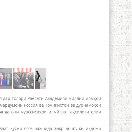
л дар толори Раёсати Академияи миллии илмҳои
 мардумони Россия ва Тоҷикистон ва дурнамоҳои
яндагони муассисаҳои илмӣ ва таҳсилоти олии
ахт ҳусни оғоз бахшида зикр дошт, ки иқдоми