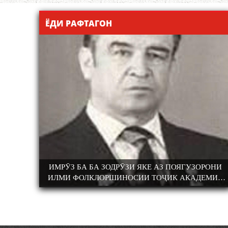
ЁДИ РАФТАГОН
БОХТАРӢ
ИМРӮЗ БА БА ЗОДРӮЗИ ЯКЕ АЗ ПОЯГУЗОРОНИ
ТИ ЗАБОН ВА
КОНФЕРЕНСИЯИ ИЛМИЮ АМАЛӢ БАХШ
ИЛМИ ФОЛКЛОРШИНОСИИ ТОҶИК АКАДЕМИК
УЛЛОҲ РӮДАКИИ
100-СОЛАГИИ ШОИРИ ХАЛҚИИ ТОҶИК
РАҶАБ АМОНОВ САД СОЛ ПУР ШУД.
2-СОЛАГИИ
АМИНҶОН ШУКУҲӢ
СОЛАГИИ ҲИЗБИ
ҶИКИСТОН БО
МӢ ВА АЪЗОЁНИ