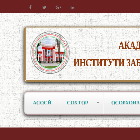
АСОСӢ
СОХТОР
ОСОРХОНА