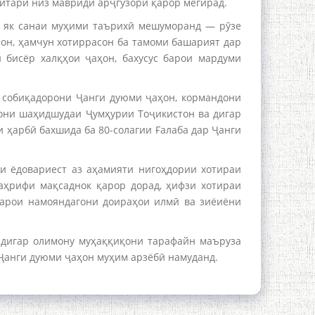
нитарӣ низ мавриди арҷгузорӣ қарор мегирад.
о як санаи муҳими таърихӣ мешуморанд — рӯзе
мон, ҳамчун хотиррасон ба тамоми башарият дар
 бисёр халқҳои ҷаҳон, бахусус барои мардуми
 собиқадорони Ҷанги дуюми ҷаҳон, кормандони
дони шаҳидшудаи Ҷумҳурии Тоҷикистон ва дигар
 ҳарбӣ бахшида ба 80-солагии Ғалаба дар Ҷанги
ки ёдовариест аз аҳамияти нигоҳдории хотираи
таҳрифи мақсаднок қарор дорад, ҳифзи хотираи
барои намояндагони доираҳои илмӣ ва зиёиёни
 дигар олимону муҳаққиқони тарафайн маъруза
Ҷанги дуюми ҷаҳон муҳим арзёбӣ намуданд.