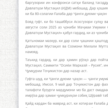
баргузории ин конфронси сатҳи баланд тасодд
Давлатҳои Мустақил (ИДМ) мебошад. Дар ҳошияи
ки ба 80-солагии Ғалаба дар Ҷанги дуюми ҷаҳон
Бояд гуфт, ки бо ташаббуси Асосгузори сулҳу
августи соли 2025 аз ҷониби Маҷмаи Умумии
Давлатҳои Мустақил» қабул гардид, ки аз ҷониб
Қатъномаи мазкур, ки дар соли ҷашнии ҳаштод
Давлатҳои Мустақил ва Созмони Милали Муттаҳ
намояд.
Таъкид гардид, ки дар ҳамин рӯзҳо дар пой
Мустақил, Саммити “Осиёи Марказӣ – Русия”, 
Ҷумҳурии Тоҷикистон дар назар аст.
Гуфта шуд, ки Ҷанги дуюми ҷаҳон — ҷанги умум
мебошад. Имсол, 9 май дар Тоҷикистон дар фаз
талафоти бузурги мардумони мо ба даст омадаа
имрӯза дар ҳамаи ҷумҳуриҳои собиқ Шӯравӣ таб
Қайд кардан ба маврид аст, ки хотираи Ғалаба