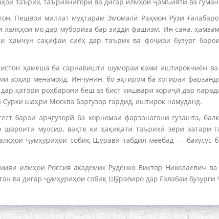
аҳои таърих, таърихнигорӣ ва дигар илмҳои ҷамъиятӣ ва гума
стон, Пешвои миллат муҳтарам Эмомалӣ Раҳмон Рӯзи Ғалабар
 халқҳои мо дар мубориза бар зидди фашизм. Ин сана, ҳамза
ки ҳамчун саҳифаи сиёҳ дар таърих ва фоҷиаи бузург барои
кистон ҳамеша ба сарнавишти шумораи ками иштирокчиён ва
имӣ зоҳир менамояд. Инчунин, бо эҳтиром ба хотираи фарзан
дар қатори роҳбарони беш аз бист кишвари хориҷӣ дар паради
и Сурхи шаҳри Москва баргузор гардид, иштирок намуданд.
атест барои арҷгузорӣ ба корномаи фарзонагони гузашта, бал
р шароити муосир, вақте ки ҳақиқати таърихӣ зери хатари 
халқҳои ҷумҳуриҳои собиқ Шӯравӣ табдил меёбад — бахусус 
мияи илмҳои Россия академик Руденко Виктор Николаевич ва
он ва дигар ҷумҳуриҳои собиқ Шӯравиро дар Ғалабаи бузурги 