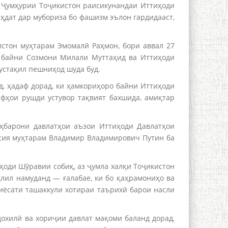
л Ҷумҳурии Тоҷикистон раисикунандаи Иттиҳоди
ҳдат дар мубориза бо фашизм эълон гардидааст,
истон муҳтарам Эмомалӣ Раҳмон, бори аввал 27
 байни Созмони Милали Муттаҳид ва Иттиҳоди
устақил пешниҳод шуда буд.
, ҳадаф дорад, ки ҳамкориҳоро байни Иттиҳоди
афҳои рушди устувор тақвият бахшида, амиқтар
ҳбарони давлатҳои аъзои Иттиҳоди Давлатҳои
усия муҳтарам Владимир Владимирович Путин ба
ҳоди Шӯравии собиқ, аз ҷумла халқи Тоҷикистон
ҷлил намуданд — ғалабае, ки бо қаҳрамониҳо ва
сиёсати ташаккули хотираи таърихӣ барои насли
дохилӣ ва хориҷии давлат мақоми баланд дорад,