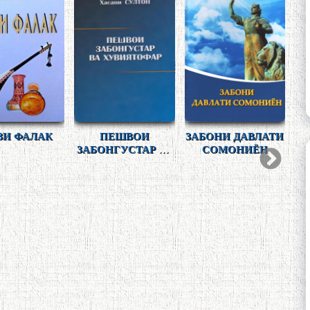
СОЛАГӢ)
СУХ
ДНОМАИ
МУКОТИБАИ
ФОЛКЛОРИ
АДА
АДЕМИК
САДРИДДИН
ГОҶИКОНИ
МУО
УРШЕДА
АЙНӢ ВА
АФЮНИСГОН