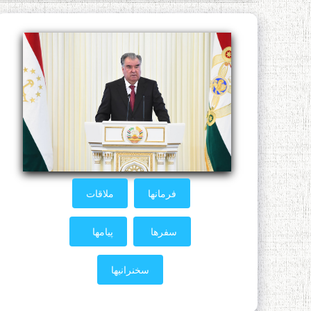
فرمانها
ملاقات
سفرها
پیامها
سخنرانیها