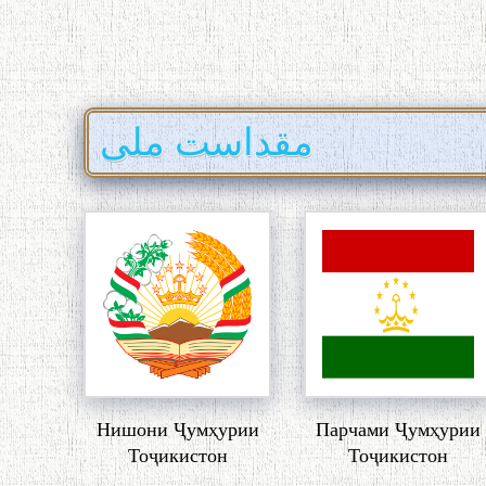
مقداست ملی
Нишони Ҷумҳурии
Парчами Ҷумҳурии
Тоҷикистон
Тоҷикистон