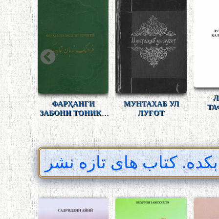
ЛУҒАТНОМАИ
ФАРҲАНГИ
ФА
ДЕҲХУДО
НАВВОЖАҲОИ
ТА
ТОҶИКӢ
ЗАБО
بکده. کتاب های تازه نشر
ШАЙХ
АБДУЛҲАЙИ