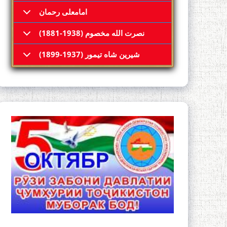
امامعلی رحمان
نصرت الله مخصوم (1938-1881)
شیرین شاه تیمور (1937-1899)
АНЕ ЧАНД АЗ
РӮДАКИНОМА
БУ АДАБИЁТИ
(УСТОД РӮДАКӢ
СИРИ ТОҶИК
ДАР ШИНОХТИ