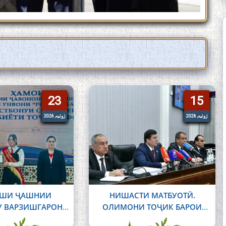
23
23
15
15
ژوئیه, 2026
ژوئیه, 2026
ШИ ҶАШНИИ
НИШАСТИ МАТБУОТӢ.
 ВАРЗИШГАРОН
ОЛИМОНИ ТОҶИК БАРОИ
НВОНИ «РОБИАИ
ИХТИРОЪ 11 ПАТЕНТ БА ДАСТ