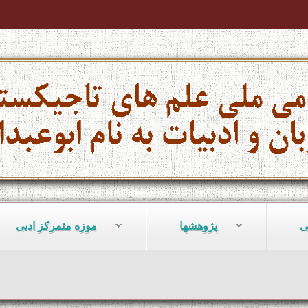
ی
پژوهشها
موزه متمرکز ادبی