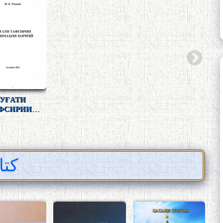
РҲАНГИ
ФАРҲАНГИ
ФАРҲАНГИ
ЗАБ
ФСИРИИ
ТАФСИРИИ
МУКАММАЛИ
(А
НИ ТОҶИКӢ
ЗАБОНИ ТОҶИКӢ
ЗАБОНИ ТОҶИКӢ
کتا
ОТАХОНОВА (БА
АБУЛҚОСИМ
ИФТИХОРИ 90-
ЛОҲУТӢ