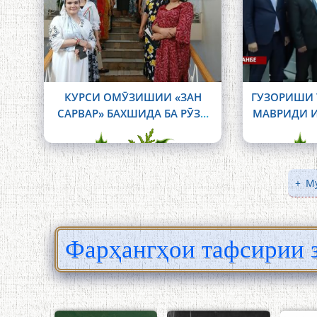
КУРСИ ОМӮЗИШИИ «ЗАН
ГУЗОРИШИ 
САРВАР» БАХШИДА БА РӮЗИ
МАВРИДИ 
ВАҲДАТИ МИЛЛӢ
ДОДАНИ ГА
ФАРҲА
ИСТИЛОҲОТ
ЗАБОН В
Му
НОМИ А
РӮДАК
ИНСТИТУ
Фарҳангҳои тафсирии 
ҲУҚУҚИ 
НАВБАТӢ
ҶАШНИ
ДАВЛ