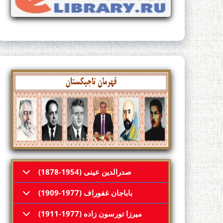
XX)
ЛУҒАТИ
ФАРҲАНГИ
МУНТАХАБ УЛ
ТАФСИРИИ
ОНИ ТОНИКӢ
ЛУҒОТ
КАЛИМАҲОИ
З АСРИ X ТО
صدرالدین عینی (1954-1878)
باباجان غفوراف (1977-1909)
САДРИДДИН
میرزا تورسون زاده (1977-1911)
АЙНӢ)