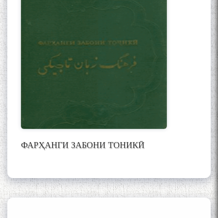
Mehrafarin about the conflict
of the name of the Persian
Gulf
Сайри Дарвоз бо Мӯъмин
Қаноат: Чанор ҳам "гап"
мезанад
ФАРҲАНГИ ЗАБОНИ ТОНИКӢ
ШАРҲИ МУЛОҚОТ БО АҲЛИ
ИЛМ ВА МАОРИФИ КИШВАР
АЗ ҶОНИБИ ОЛИМОНИ
АКАДЕМИЯИ МИЛЛИИ
ИЛМҲОИ ТОҶИКИСТОН