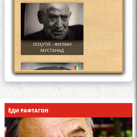
ЛОҲУТӢ - ФИЛМИ
МУСТАНАД
Қадамҷо - Лоҳутӣ
ЁДИ РАФТАГОН