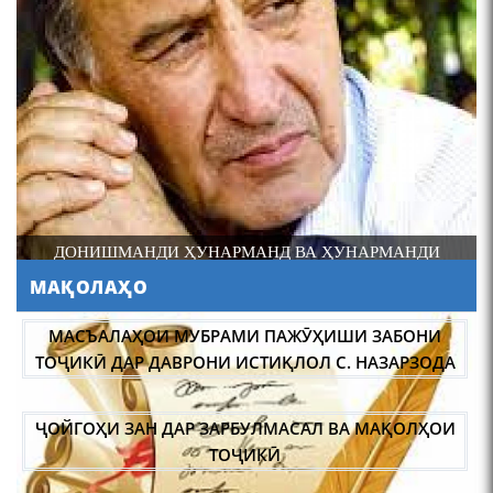
4-уми декабр- зодрӯзи
шоири абадзинда Абулқосим
Лоҳутӣ
ДОНИШМАНДИ ҲУНАРМАНД ВА ҲУНАРМАНДИ
ДОНИШМАНД
МАҚОЛАҲО
АБУЛҚОСИМ ЛОҲУТӢ /
ABULQOSIM LOHUTY/
МАСЪАЛАҲОИ МУБРАМИ ПАЖӮҲИШИ ЗАБОНИ
ТОҶИКӢ ДАР ДАВРОНИ ИСТИҚЛОЛ С. НАЗАРЗОДА
ҶОЙГОҲИ ЗАН ДАР ЗАРБУЛМАСАЛ ВА МАҚОЛҲОИ
ТОҶИКӢ