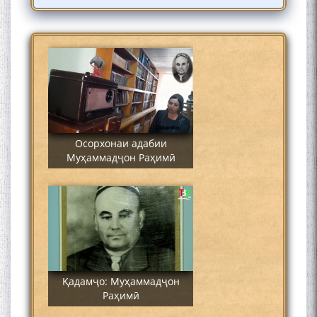
Сайре дар Осорхона
Муҳаммадҷон Раҳимӣ
Осорхонаи адабии
Муҳаммадҷон Раҳимӣ
Қадамҷо: Муҳаммадҷон
Раҳимӣ