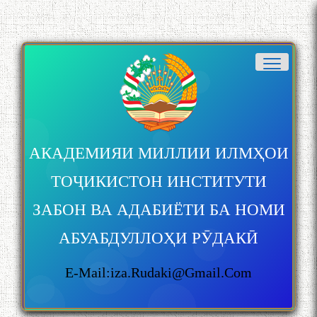
Дар Академияи миллии
илмҳои Тоҷикистон бахшида
ба 100-солагии мунаққиду
адабиётшинос Соҳиб
Табаров ҳамоиши илмӣ-
назариявӣ баргузор гардид.
АКАДЕМИЯИ МИЛЛИИ ИЛМҲОИ
МАВЛОНО ҶАЛОЛИДДИНИ
ТОҶИКИСТОН ИНСТИТУТИ
БАЛХӢ БУЗУРГТАРИН
МУТАФАККИР ВА ОРИФИ
ЗАБОН ВА АДАБИЁТИ БА НОМИ
ЗАБОНУ АДАБИ ТОҶИК
АБУАБДУЛЛОҲИ РӮДАКӢ
E-Mail:iza.rudaki@gmail.com
به عبارت دیگر: گفتگو با مومن