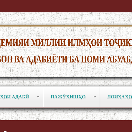
ҲОИ АДАБӢ
ПАЖӮҲИШҲО
ЛОИҲАҲО