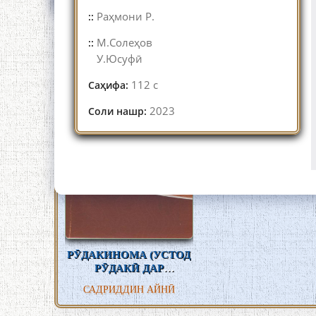
Раҳмони Р.
::
М.Солеҳов
::
У.Юсуфӣ
112 с
Саҳифа:
2023
Соли нашр:
НД АЗ
РӮДАКИНОМА (УСТОД
БИЁТИ
РӮДАКӢ ДАР
ОҶИК
ШИНОХТИ
зри
САДРИДДИН АЙНӢ
САДРИДДИН АЙНӢ)