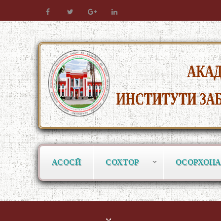
АСОСӢ
СОХТОР
ОСОРХОНА