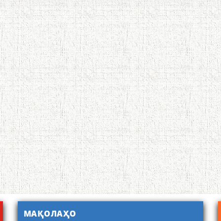
МАҚОЛАҲО