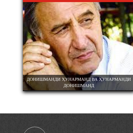
 ТОҶИК
ДОНИШМАНДИ ҲУНАРМАНД ВА ҲУНАРМАНДИ
ТИ ЗАБОН ВА
КОНФЕРЕНСИЯИ ИЛМИЮ АМАЛӢ БАХШ
ДОНИШМАНД
УЛЛОҲ РӮДАКИИ
100-СОЛАГИИ ШОИРИ ХАЛҚИИ ТОҶИК
2-СОЛАГИИ
АМИНҶОН ШУКУҲӢ
СОЛАГИИ ҲИЗБИ
ҶИКИСТОН БО
МӢ ВА АЪЗОЁНИ
СОНИ РӮДАКӢ