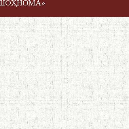
 «ШОҲНОМА»