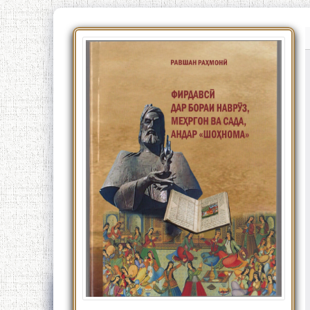
Китобҳои тозанашр