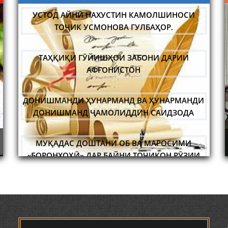
УСТОД АЙНӢ НАХУСТИН КАМОЛШИНОСИ
ТОҶИК УСМОНОВА ГУЛБАҲОР.
ТАҲҚИҚИ ГӮЙИШҲОИ ЗАБОНИ ДАРИИ
АФҒОНИСТОН
ДОНИШМАНДИ ҲУНАРМАНД ВА ҲУНАРМАНДИ
ДОНИШМАНД ҶАМОЛИДДИН САИДЗОДА
САРНАВИШТИ ЯК ХАЛҚ САДРИДДИН АЙНӢ
УСТОД 
ИДА БА
НИШАСТИ НАВБАТИИ МАҲФИЛИ ИЛМӢ -
МУҚАДАС ДОШТАНИ ОБ ВА МАРОСИМИ
А
ИСТОН
НАЗАРИИ "СУХАНСАНҶӢ" БАРГУЗОР ГАРДИД.
«БОРОНХОҲӢ» ДАР БАЙНИ ТОҶИКОН РӮЗИИ
АҲМАД.
МАСЪАЛАҲОИ МУБРАМИ ПАЖӮҲИШИ ЗАБОНИ
ТОҶИКӢ ДАР ДАВРОНИ ИСТИҚЛОЛ С.
НАЗАРЗОДА