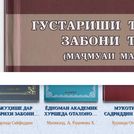
ЁДНОМАИ АКАДЕМИК
МУКОТИБАИ
И
ХУРШЕДА ОТАХОНОВА
САДРИДДИН АЙНӢ ВА
(БА ИФТИХОРИ 90-
АБУЛҚОСИМ ЛОҲУТӢ
Маликзод, А, Раҳимова Х.
Хуршеда Отахонова
СОЛАГӢ)