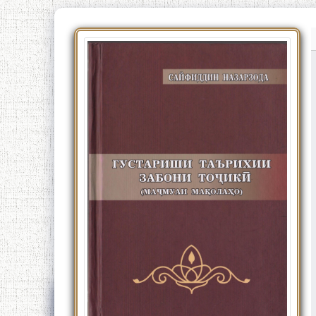
Китобҳои тозанашр