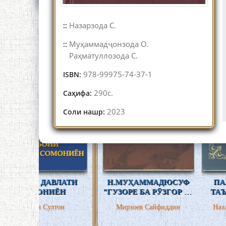
Назарзода С.
::
Муҳаммадҷонзода О.
::
Раҳматуллозода С.
978-99975-74-37-1
ISBN:
290с.
Саҳифа:
2023
Соли нашр:
ВЛАТИ
Н.МУҲАММАДЮСУФ
ПАЖУҲИШЕ ДАР
ЁН
"ГУЗОРЕ БА РӮЗГОР ВА
ТАЪРИХИ ЗАБОН
ОСОРИ ШАЙХ
ТОҶИКӢ
тон
Мирзоев Сайфиддин
Назарзода Сайфиддин
АБДУЛҲАЙИ
МУҶАХАРФӢ"