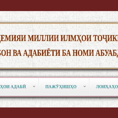
ҲОИ АДАБӢ
ПАЖӮҲИШҲО
ЛОИҲАҲО