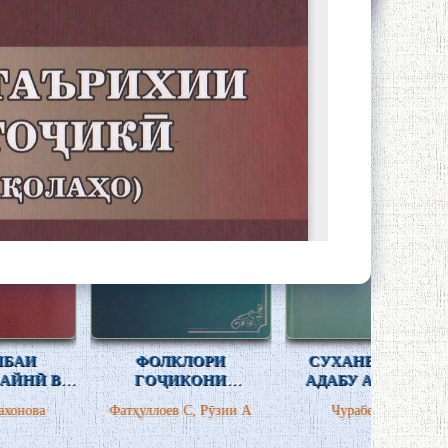
ФОЛКЛОРИ
СУХАНЕ ЧАНД АЗ
РӮДАК
ГОҶИКОНИ
АДАБУ АДАБИЁТИ
РӮ
АФЮНИСГОН
МУОСИРИ ТОҶИК
Ш
Фатҳуллоев С, Рӯзии А
Чурабек Назри
САД
САДР