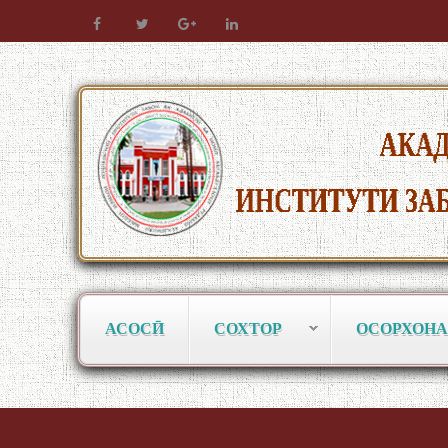
АСОСӢ
СОХТОР
ОСОРХОНА