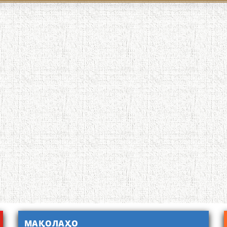
МАҚОЛАҲО