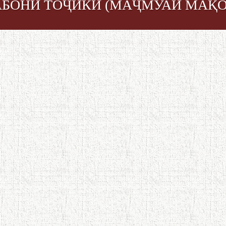
АБОНИ ТОҶИКИ (МАҶМУАИ МАҚ