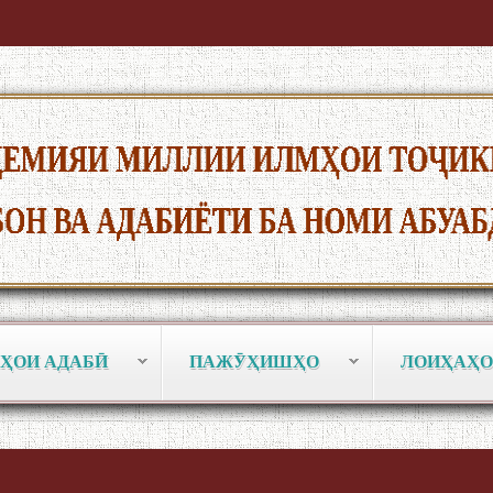
ҲОИ АДАБӢ
ПАЖӮҲИШҲО
ЛОИҲАҲО