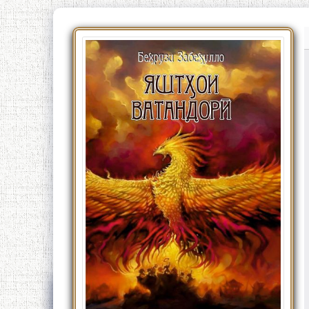
Китобҳои тозанашр