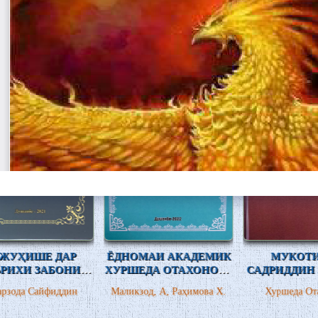
ЁДНОМАИ АКАДЕМИК
МУКОТИБАИ
И
ХУРШЕДА ОТАХОНОВА
САДРИДДИН АЙНӢ ВА
(БА ИФТИХОРИ 90-
АБУЛҚОСИМ ЛОҲУТӢ
Маликзод, А, Раҳимова Х.
Хуршеда Отахонова
СОЛАГӢ)