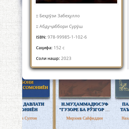
Беҳрӯзи Забеҳулло
::
Абдуҷаббори Сурӯш
::
978-99985-1-102-6
ISBN:
152 с
Саҳифа:
2023
Соли нашр:
ВЛАТИ
Н.МУҲАММАДЮСУФ
ПАЖУҲИШЕ ДАР
ЁН
"ГУЗОРЕ БА РӮЗГОР ВА
ТАЪРИХИ ЗАБОН
ОСОРИ ШАЙХ
ТОҶИКӢ
тон
Мирзоев Сайфиддин
Назарзода Сайфиддин
АБДУЛҲАЙИ
МУҶАХАРФӢ"