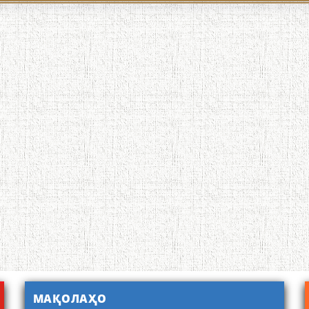
МАҚОЛАҲО