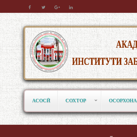
АСОСӢ
СОХТОР
ОСОРХОНА