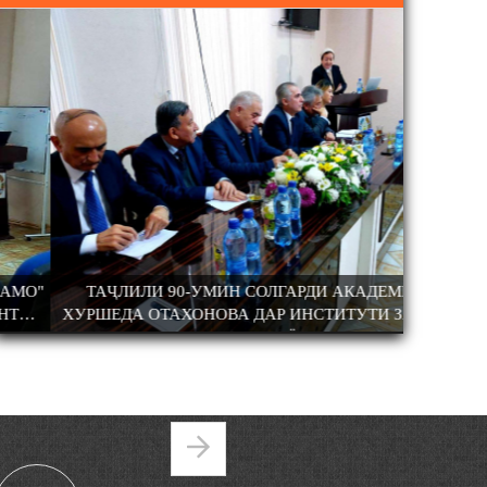
НАВИШТИ ЯК ХАЛҚ САДРИДДИН АЙНӢ
УСТОД АЙНӢ ДА
ТАҶЛИЛИ 90-УМИН СОЛГАРДИ АКАДЕМИК
АДАБИЁТИ 
ХУРШЕДА ОТАХОНОВА ДАР ИНСТИТУТИ ЗАБОН
ВА АДАБИЁТ
Pages