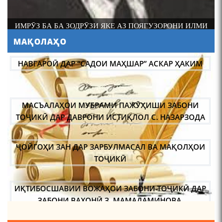
И
АБАРМАРДИ ИЛМИ ЗАБОНШИНОСИИ ТОҶИК
МАҚОЛАҲО
НАВГАРОӢ ДАР “САДОИ МАҲШАР” АСКАР ҲАКИМ
МАСЪАЛАҲОИ МУБРАМИ ПАЖӮҲИШИ ЗАБОНИ
ТОҶИКӢ ДАР ДАВРОНИ ИСТИҚЛОЛ С. НАЗАРЗОДА
ҶОЙГОҲИ ЗАН ДАР ЗАРБУЛМАСАЛ ВА МАҚОЛҲОИ
ТОҶИКӢ
ИҚТИБОСШАВИИ ВОЖАҲОИ ЗАБОНИ ТОҶИКӢ ДАР
ЗАБОНИ ВАХОНӢ З. МАМАДАМИНОВА.