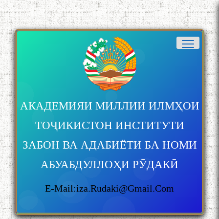
АКАДЕМИЯИ МИЛЛИИ ИЛМҲОИ
ТОҶИКИСТОН ИНСТИТУТИ
ЗАБОН ВА АДАБИЁТИ БА НОМИ
АБУАБДУЛЛОҲИ РӮДАКӢ
E-Mail:iza.rudaki@gmail.com