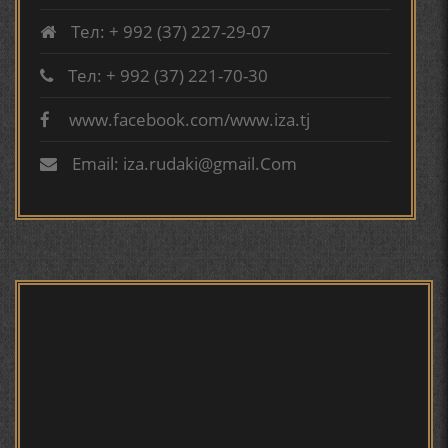
ВА АДАБИЁТИ БА НОМИ РӮДАКИИ АМИТ
Тел: + 992 (37) 227-29-07
КИРОМИ БУХОРӢ ШОИРИ ИНСОНДӮСТ УСМОНОВА
ГУЛБАҲОР.
Тел: + 992 (37) 221-70-30
www.facebook.com/www.iza.tj
ТАҶАССУМИ ҲАСБИ ҲОЛ ДАР ҒАЗАЛИЁТИ КИРОМИ
БУХОРОӢ УСМОНОВА Г.Ф.
Email: iza.rudaki@gmail.Com
БЕРУНӢ ВА НАВРӮЗИ АҶАМ
БЕРУНӢ ВА ЁДКАРДИ ҶАШНИ САДА
САНЪАТҲОИ БАДЕИИ МАЪНОӢ ДАР АШЪОРИ
КАМОЛИ ХУҶАНДӢ ЗУЛФИЯ ИСМАТОВА.