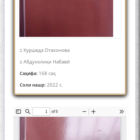
Хуршеда Отахонова
::
Абдухолиқи Набавӣ
::
168 саҳ
Саҳифа:
2022 c.
Соли нашр: