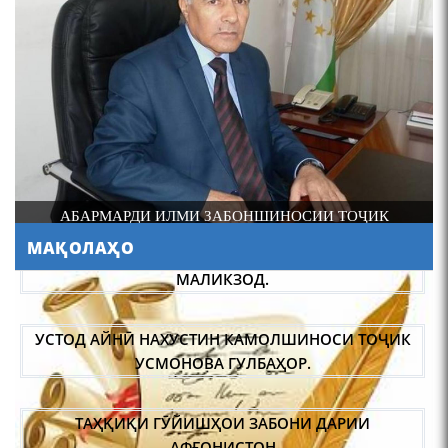
ДОНИШМАНДИ ҲУНАРМАНД ВА ҲУНАРМАНДИ
ДОНИШМАНД
МАҚОЛАҲО
УСТОД АЙНӢ НАХУСТИН КАМОЛШИНОСИ ТОҶИК
УСМОНОВА ГУЛБАҲОР.
ТАҲҚИҚИ ГӮЙИШҲОИ ЗАБОНИ ДАРИИ
АФҒОНИСТОН