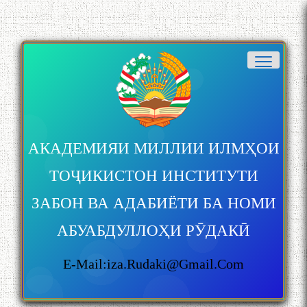
АКАДЕМИЯИ МИЛЛИИ ИЛМҲОИ
ТОҶИКИСТОН ИНСТИТУТИ
ЗАБОН ВА АДАБИЁТИ БА НОМИ
АБУАБДУЛЛОҲИ РӮДАКӢ
E-Mail:iza.rudaki@gmail.com