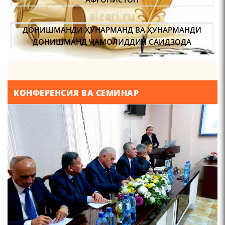
ДОНИШМАНДИ ҲУНАРМАНД ВА ҲУНАРМАНДИ
ДОНИШМАНД ҶАМОЛИДДИН САИДЗОДА
МУҚАДАС ДОШТАНИ ОБ ВА МАРОСИМИ
«БОРОНХОҲӢ» ДАР БАЙНИ ТОҶИКОН РӮЗИИ
АҲМАД.
МАСЪАЛАҲОИ МУБРАМИ ПАЖӮҲИШИ ЗАБОНИ
КОНФЕРЕНСИЯ ВА СЕМИНАР
ТОҶИКӢ ДАР ДАВРОНИ ИСТИҚЛОЛ С. НАЗАРЗОДА
НАВГАРОӢ ДАР “САДОИ МАҲШАР” АСКАР ҲАКИМ
ҶОЙГОҲИ ЗАН ДАР ЗАРБУЛМАСАЛ ВА МАҚОЛҲОИ
ТОҶИКӢ
ИҚТИБОСШАВИИ ВОЖАҲОИ ЗАБОНИ ТОҶИКӢ ДАР