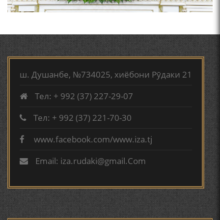
МУРУВВАТИЁН ДЖ. ДЖ.
ТВ САЁҲӢ: ИНЪИКОСИ ЧОРАБИНӢ БА МУНОСИБАТИ
ҶАШНИ ВАҲДАТИ МИЛЛӢ ДАР АМИТ
ВАСФИ МОДАР ДАР НАМУНАҲОИ ОСОРИ ШИФОҲИ
ш. Душанбе, №734025, хиёбони Рӯдаки 21
Тел: + 992 (37) 227-29-07
ВОЖАҲОИ НУРОНИИ ШЕЪР АНЗУРАТИ МАЛИКЗОД.
Тел: + 992 (37) 221-70-30
www.facebook.com/www.iza.tj
ТАСАВВУРИ МАРДУМ ДАР ХУСУСИ ИШҚИ РӮДАКӢ
ФАРИДУН ИСМОИЛОВ.
Email: iza.rudaki@gmail.Com
СЕҲРИ СУХАН ВА ҚУДРАТИ БАЁНИ УСТОД АЙНӢ