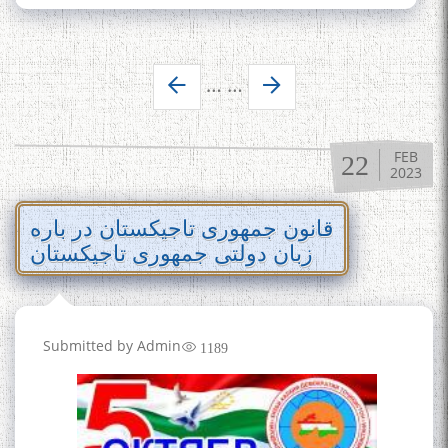
БО МАВЛАВИПАЖУҲИ МАЪРУФУ МУЪТАБАР
ҶАНОБИ КАРИМ ЗАМОНӢ
صفحه‌ها
…
…
FEB
22
2023
قانون جمهوری تاجیکستان در باره
زبان دولتی جمهوری تاجیکستان
Submitted by
Admin
1189