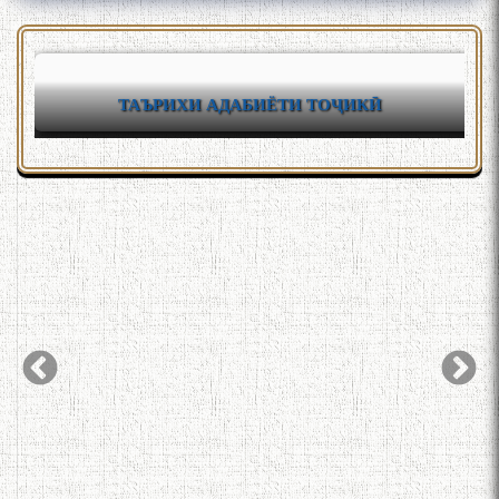
ТАЪРИХИ АДАБИЁТИ ТОҶИКӢ