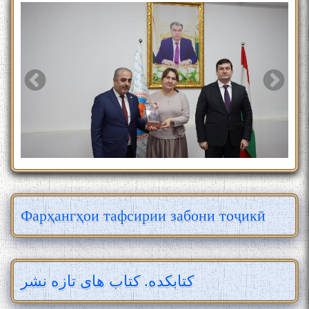
Фарҳангҳои тафсирии забони тоҷикӣ
کتابکده. کتاب های تازه نشر