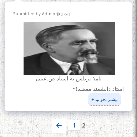
Submitted by
Admin
3798
نامۀ برتلس به استاد ص.عینی
استاد دانشمند معظم!*
درباره
بیشتر بخوانید
نامۀ
برتلس
به استاد
1
2
صفحه‌ها
ص.عینی