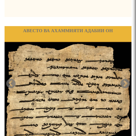
БЕРУНӢ ВА ЁДКАРДИ ҶАШНИ САДА
ФАРҲАНГИ ХАЛҚИ ТОҶИК ДАР ДАВРАИ ТАМАДДУНИ
ОРИЁӢ
САНЪАТҲОИ БАДЕИИ МАЪНОӢ ДАР АШЪОРИ
КАМОЛИ ХУҶАНДӢ ЗУЛФИЯ ИСМАТОВА.
МИРЗО ТУРСУНЗОДА – ШОИРИ ВАТАНХОҲ ВА
ИНСОНДӮСТ
ПРЕДПОСЫЛКИ СТАНОВЛЕНИЯ
ФИЛОЛОГИЧЕСКОГО РОМАНА В ТАДЖИКСКОЙ
МУРУВВАТИЁН ДЖ. ДЖ.
МОҲИЯТИ ИҶТИМОИИ ТАСВИР ДАР ШЕЪРИ ҚУТБӢ
КИРОМ