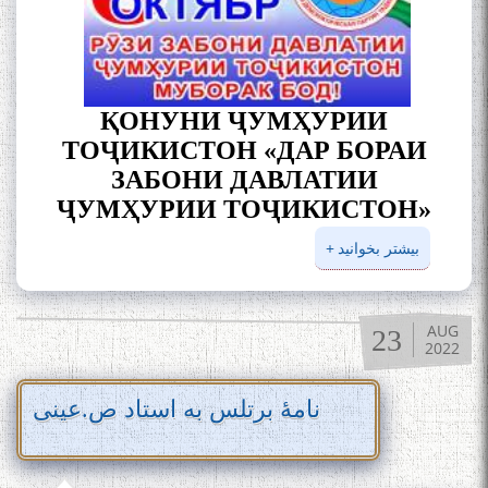
ҚОНУНИ ҶУМҲУРИИ
ТОҶИКИСТОН «ДАР БОРАИ
ЗАБОНИ ДАВЛАТИИ
ҶУМҲУРИИ ТОҶИКИСТОН»
درباره
بیشتر بخوانید
قانون
جمهوری
تاجیکستان
AUG
23
2022
در باره
زبان
دولتی
نامۀ برتلس به استاد ص.عینی
جمهوری
تاجیکستان