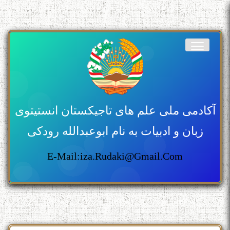
آکادمی ملی علم های تاجیکستان انستیتوی
زبان و ادبیات به نام ابوعبدالله رودکی
E-Mail:iza.rudaki@gmail.com