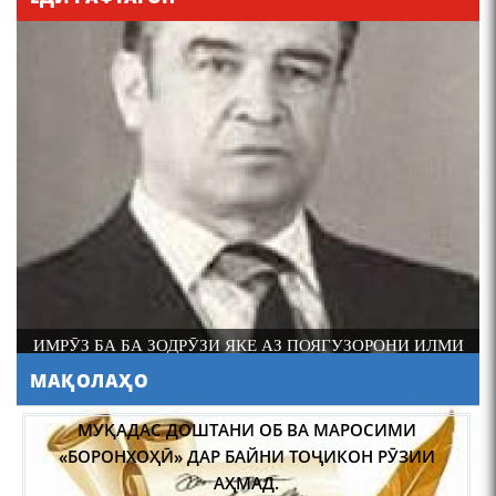
ИМРӮЗ БА БА ЗОДРӮЗИ ЯКЕ АЗ ПОЯГУЗОРОНИ ИЛМИ
ФОЛКЛОРШИНОСИИ ТОҶИК АКАДЕМИК РАҶАБ
МАҚОЛАҲО
АМОНОВ САД СОЛ ПУР ШУД.
МУҚАДАС ДОШТАНИ ОБ ВА МАРОСИМИ
«БОРОНХОҲӢ» ДАР БАЙНИ ТОҶИКОН РӮЗИИ
АҲМАД.
Pages