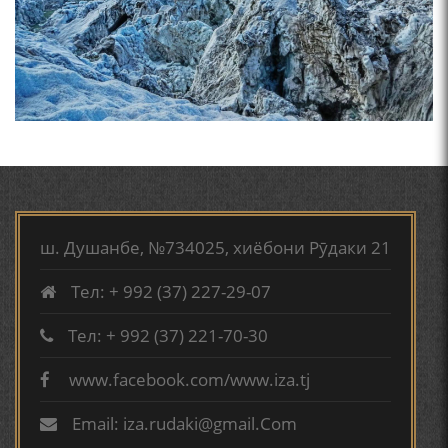
ВОЖАҲОИ НУРОНИИ ШЕЪР АНЗУРАТИ МАЛИКЗОД.
ТАСАВВУРИ МАРДУМ ДАР ХУСУСИ ИШҚИ РӮДАКӢ
ФАРИДУН ИСМОИЛОВ.
СЕҲРИ СУХАН ВА ҚУДРАТИ БАЁНИ УСТОД АЙНӢ
ш. Душанбе, №734025, хиёбони Рӯдаки 21
Тел: + 992 (37) 227-29-07
АБУАБДУЛЛОҲИ РӮДАКӢ ДАР ТАҲҚИҚИ ТОҶИДДИН
МАРДОНӢ УМРИДДИН ЮСУФӢ ИНСТИТУТИ ЗАБОН
Тел: + 992 (37) 221-70-30
ВА АДАБИЁТИ БА НОМИ РӮДАКИИ АМИТ
www.facebook.com/www.iza.tj
КИРОМИ БУХОРӢ ШОИРИ ИНСОНДӮСТ УСМОНОВА
ГУЛБАҲОР.
Email: iza.rudaki@gmail.Com