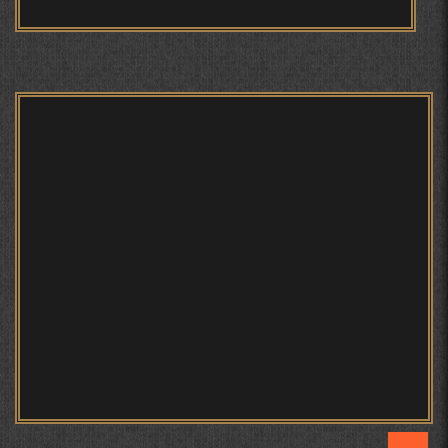
ТАҶАССУМИ ҲАСБИ ҲОЛ ДАР ҒАЗАЛИЁТИ КИРОМИ
БУХОРОӢ УСМОНОВА Г.Ф.
БЕРУНӢ ВА НАВРӮЗИ АҶАМ
БЕРУНӢ ВА ЁДКАРДИ ҶАШНИ САДА
САНЪАТҲОИ БАДЕИИ МАЪНОӢ ДАР АШЪОРИ
КАМОЛИ ХУҶАНДӢ ЗУЛФИЯ ИСМАТОВА.
МИРЗО ТУРСУНЗОДА – ШОИРИ ВАТАНХОҲ ВА
ИНСОНДӮСТ
ПРЕДПОСЫЛКИ СТАНОВЛЕНИЯ