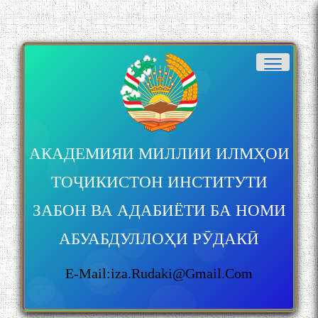
АКАДЕМИЯИ МИЛЛИИ ИЛМҲОИ
ТОҶИКИСТОН ИНСТИТУТИ
ЗАБОН ВА АДАБИЁТИ БА НОМИ
АБУАБДУЛЛОҲИ РӮДАКӢ
E-Mail:iza.rudaki@gmail.com