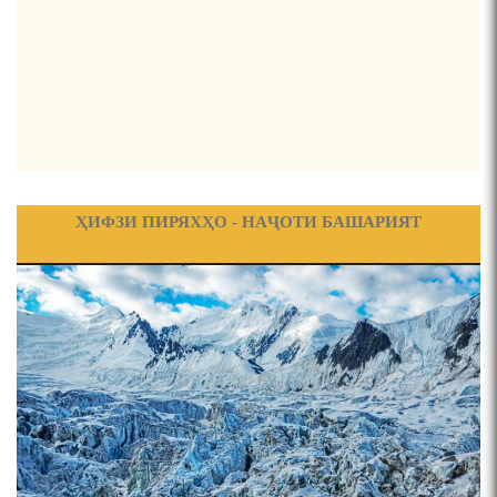
ФИРДАВСӢ ВА ДАҚИҚӢ
ҚАСИДАИ ГУМШУДАИ РӮДАКӢ ШАМСИДДИН
МУҲАММАДӢ.
ҲИФЗИ ПИРЯХҲО - НАҶОТИ БАШАРИЯТ
ТВ САЁҲӢ: ИНЪИКОСИ ЧОРАБИНӢ БА МУНОСИБАТИ
ҶАШНИ ВАҲДАТИ МИЛЛӢ ДАР АМИТ
ПРЕДПОСЫЛКИ СТАНОВЛЕНИЯ
ФИЛОЛОГИЧЕСКОГО РОМАНА В ТАДЖИКСКОЙ
МУРУВВАТИЁН ДЖ. ДЖ.
ВАСФИ МОДАР ДАР НАМУНАҲОИ ОСОРИ ШИФОҲИ