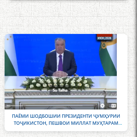
26
26
ИЮН, 2026
ПАЁМИ ШОДБОШИИ ПРЕЗИДЕНТИ ҶУМҲУРИИ
ТОҶИКИСТОН, ПЕШВОИ МИЛЛАТ МУҲТАРАМ
ЭМОМАЛӢ РАҲМОН БА МУНОСИБАТИ ҚАБУЛИ