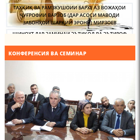
ЧЕХРАХОИ АСЛИИ МИРЗО
ТУРСУНЗОДА
ҶУҒРОФИИ ВАРЗОБ (ДАР АСОСИ МАВОДИ
ЗАБОНҲОИ ШАРҚИИ ЭРОНӢ) МИРЗОЕВ
САЙФИДДИН ҶАБОРОВИЧ.
ШИНОХТ ДАР ЗАМИНАИ ЭЪТИҚОД ВА ЭЪТИРОФ
ФИРДАВСӢ ВА ДАҚИҚӢ
КОНФЕРЕНСИЯ ВА СЕМИНАР
Мирзо Турсунзода-
"Кахрамони Точикистон"
ҚАСИДАИ ГУМШУДАИ РӮДАКӢ ШАМСИДДИН
МУҲАММАДӢ.
ТВ САЁҲӢ: ИНЪИКОСИ ЧОРАБИНӢ БА МУНОСИБАТИ
ҶАШНИ ВАҲДАТИ МИЛЛӢ ДАР АМИТ
МИРЗО ТУРСУНЗОДА
ТАРЧУМАИ ХОЛ/MIRZO
ПРЕДПОСЫЛКИ СТАНОВЛЕНИЯ
TURSUNZODA BIOGRAFIYA
ФИЛОЛОГИЧЕСКОГО РОМАНА В ТАДЖИКСКОЙ