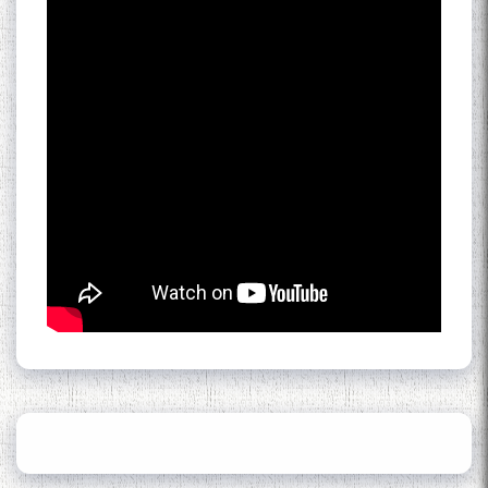
Кадамчо Худои Шарифзода
Сайре дар Осорхона
Муҳаммадҷон Раҳимӣ