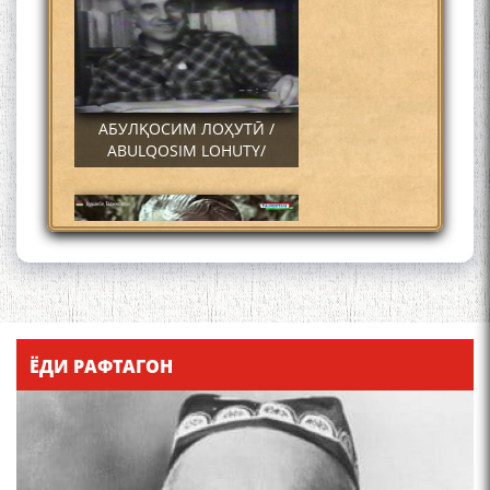
АБУЛҚОСИМ ЛОҲУТӢ /
ABULQOSIM LOHUTY/
Что знают в Ташкенте о
Мирзо Турсунзаде, чьим
ЁДИ РАФТАГОН
именем назвали станцию
метро?