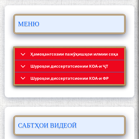
Осорхонаи адабии
Муҳаммадҷон Раҳимӣ
МЕНЮ
Ҳамоҳангсозии пажӯҳишҳои илмии соҳа
Шyроҳои диссертатсионии КОА-и ҶТ
Қадамҷо: Муҳаммадҷон
Шyроҳои диссертатсионии КОА-и ФР
Раҳимӣ
САБТҲОИ ВИДЕОӢ
ЛОҲУТӢ - ФИЛМИ