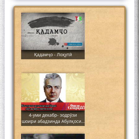
МУСТАНАД
Қадамҷо - Лоҳутӣ
4-уми декабр- зодрӯзи
шоири абадзинда Абулқосим
Лоҳутӣ