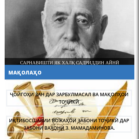
Осорхонаи Мирзо
Турсунзода Каратог
САРНАВИШТИ ЯК ХАЛҚ САДРИДДИН АЙНӢ
МАҚОЛАҲО
110 солагии шоири халқии
Тоҷикистон Мирзо
ҶОЙГОҲИ ЗАН ДАР ЗАРБУЛМАСАЛ ВА МАҚОЛҲОИ
Турсунзода / Mirzo
ТОҶИКӢ
Tursunzoda
ИҚТИБОСШАВИИ ВОЖАҲОИ ЗАБОНИ ТОҶИКӢ ДАР
ЗАБОНИ ВАХОНӢ З. МАМАДАМИНОВА.
ТАҲҚИҚ ВА РАМЗКУШОИИ БАРХЕ АЗ ВОЖАҲОИ