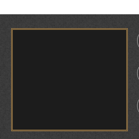
ТВ САЁҲӢ: ИНЪИКОСИ ЧОРАБИНӢ БА
МУНОСИБАТИ ҶАШНИ ВАҲДАТИ МИЛЛӢ ДАР
АМИТ
ПРЕДПОСЫЛКИ СТАНОВЛЕНИЯ
ФИЛОЛОГИЧЕСКОГО РОМАНА В ТАДЖИКСКОЙ
1
МУРУВВАТИЁН ДЖ. ДЖ.
ВАСФИ МОДАР ДАР НАМУНАҲОИ ОСОРИ
ШИФОҲИ
ВОЖАҲОИ НУРОНИИ ШЕЪР АНЗУРАТИ
МАЛИКЗОД.
ТАСАВВУРИ МАРДУМ ДАР ХУСУСИ ИШҚИ
РӮДАКӢ ФАРИДУН ИСМОИЛОВ.