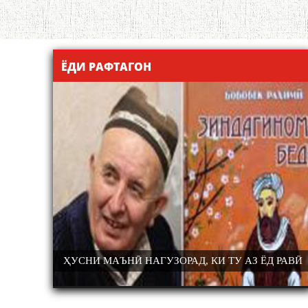
ЁДИ РАФТАГОН
 ЁД РАВӢ
ОЛИМ ВА ПЕДАГОГИ БУЗУРГ