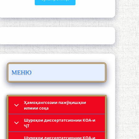
ЛОҲУТӢ - ФИЛМИ МУСТАНАД
МЕНЮ
Қадамҷо - Лоҳутӣ
Ҳамоҳангсозии пажӯҳишҳои
илмии соҳа
Шyроҳои диссертатсионии КОА-и
ҶТ
Шyроҳои диссертатсионии КОА-и