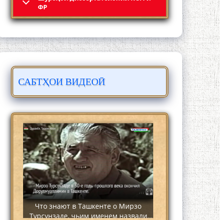
4-уми декабр- зодрӯзи шоири
ФР
абадзинда Абулқосим Лоҳутӣ
САБТҲОИ ВИДЕОӢ
АБУЛҚОСИМ ЛОҲУТӢ / ABULQOSIM
LOHUTY/
Что знают в Ташкенте о Мирзо
Турсунзаде, чьим именем назвали