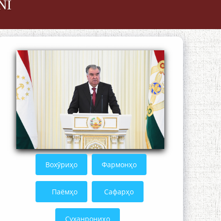
NI
Осорхонаи адабии Муҳаммадҷон
Раҳимӣ
Қадамҷо: Муҳаммадҷон Раҳимӣ
Вохӯриҳо
Фармонҳо
Паёмҳо
Сафарҳо
Суханрониҳо