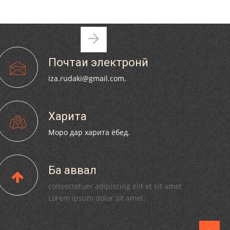
ХАЛҚИИ ДЕМОКРАТИИ ТОҶИКИСТОН БО
ИШТИРОКИ КОРМАНДОНИ ИЛМӢ ВА АЪЗОЁНИ
Pages
ТАШКИЛОТИ ҲИЗБИИ ВОРИСОНИ РӮДАКӢ
МИРЗО ТУРСУНЗОДА ТАРЧУМАИ
Почтаи электронӣ
ХОЛ/MIRZO TURSUNZODA BIOGRAFIYA
iza.rudaki@gmail.com.
Харита
Моро дар харита ёбед.
Сайри осорхона - Мирзо Турсунзода
Ба аввал
consectetuer adipiscing elit et sit amet
Lorem ipsum dolor sit amet.