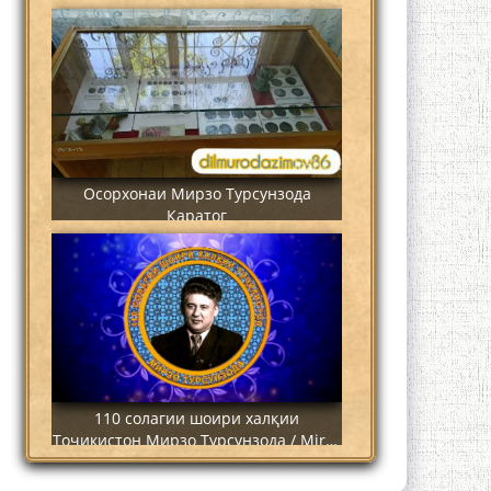
станцию метро?
Осорхонаи Мирзо Турсунзода
Каратог
110 солагии шоири халқии
Тоҷикистон Мирзо Турсунзода / Mirzo
Tursunzoda