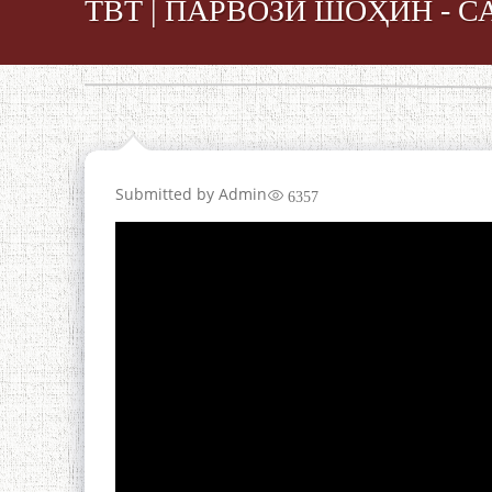
ТВТ | ПАРВОЗИ ШОҲИН - С
Submitted by
Admin
6357