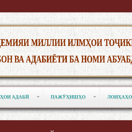
ҲОИ АДАБӢ
ПАЖӮҲИШҲО
ЛОИҲАҲО