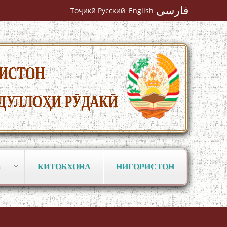
فارسی
Тоҷикӣ
Русский
English
Кадамчо Худои Шарифзода
Сайре дар Осорхона Муҳаммадҷон
КИТОБХОНА
НИГОРИСТОН
Раҳимӣ