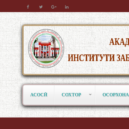
АСОСӢ
СОХТОР
ОСОРХОНА