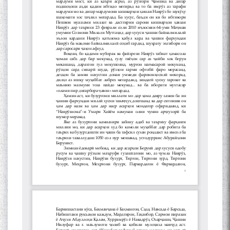
Сухбати навқаламон бо
Муъмин Қаноат\Meeting of
young talents with Mumyin
Kanoat
The Persian Gulf Beautiful
poetry from Устод Мумин
Қаноат (Ustod Mumin Qanoat)
and Master Mehryar
Mehrafarin about the conflict
of the name of the Persian
Gulf