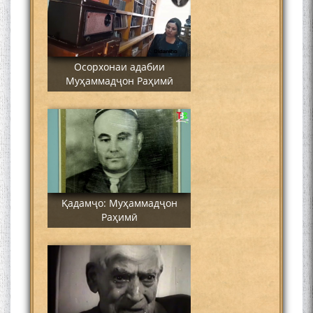
Осорхонаи адабии
Муҳаммадҷон Раҳимӣ
Қадамҷо: Муҳаммадҷон
Раҳимӣ