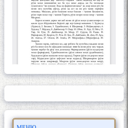
Сайри Дарвоз бо Мӯъмин
Қаноат: Чанор ҳам "гап"
мезанад
ШАРҲИ МУЛОҚОТ БО АҲЛИ
ИЛМ ВА МАОРИФИ КИШВАР
АЗ ҶОНИБИ ОЛИМОНИ
АКАДЕМИЯИ МИЛЛИИ
ИЛМҲОИ ТОҶИКИСТОН
БО 4 000 000 СОМОНӢ
ПАЙКАРА ВА ОСОРХОНАИ
МЕНЮ
МӮЪМИН ҚАНОАТ СОХТА