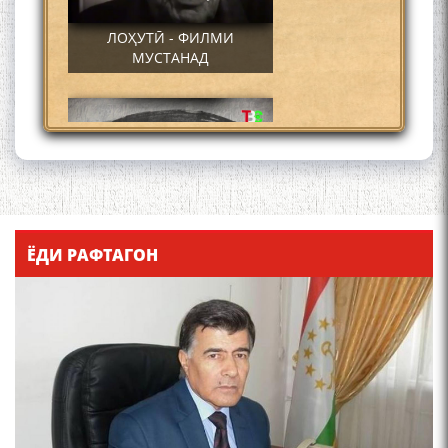
ЛОҲУТӢ - ФИЛМИ
МУСТАНАД
Қадамҷо - Лоҳутӣ
ЁДИ РАФТАГОН
4-уми декабр- зодрӯзи
шоири абадзинда Абулқосим