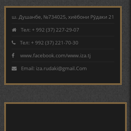
МИРЗО ТУРСУНЗОДА
ВА АДАБИЁТИ БА НОМИ РӮДАКИИ АМИТ
ТАРЧУМАИ ХОЛ/MIRZO
TURSUNZODA BIOGRAFIYA
КИРОМИ БУХОРӢ ШОИРИ ИНСОНДӮСТ УСМОНОВА
ш. Душанбе, №734025, хиёбони Рӯдаки 21
ГУЛБАҲОР.
Тел: + 992 (37) 227-29-07
ТАҶАССУМИ ҲАСБИ ҲОЛ ДАР ҒАЗАЛИЁТИ КИРОМИ
Тел: + 992 (37) 221-70-30
БУХОРОӢ УСМОНОВА Г.Ф.
www.facebook.com/www.iza.tj
Сайри осорхона - Мирзо
БЕРУНӢ ВА НАВРӮЗИ АҶАМ
Турсунзода
Email: iza.rudaki@gmail.Com
БЕРУНӢ ВА ЁДКАРДИ ҶАШНИ САДА
САНЪАТҲОИ БАДЕИИ МАЪНОӢ ДАР АШЪОРИ
Мирзо Турсунзода - филми
КАМОЛИ ХУҶАНДӢ ЗУЛФИЯ ИСМАТОВА.
мустанад