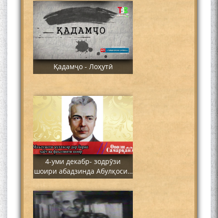
Қадамҷо - Лоҳутӣ
4-уми декабр- зодрӯзи
шоири абадзинда Абулқосим
Лоҳутӣ