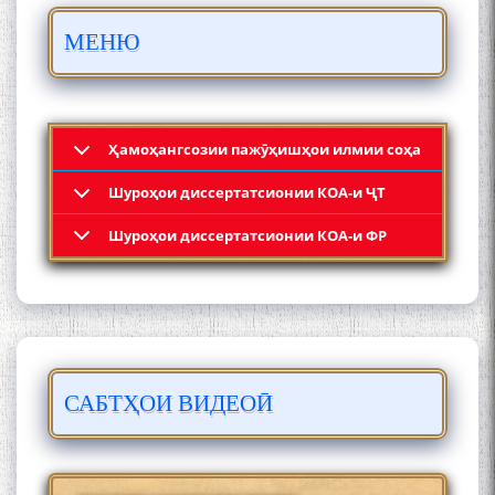
Муҳаммадҷон Раҳимӣ
МЕНЮ
Ҳамоҳангсозии пажӯҳишҳои илмии соҳа
Шyроҳои диссертатсионии КОА-и ҶТ
Қадамҷо: Муҳаммадҷон
Шyроҳои диссертатсионии КОА-и ФР
Раҳимӣ
САБТҲОИ ВИДЕОӢ
ЛОҲУТӢ - ФИЛМИ
МУСТАНАД