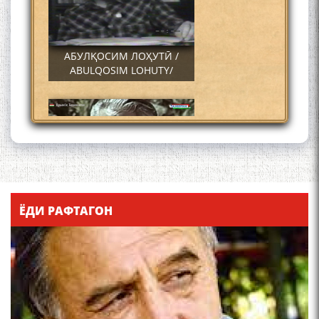
АБУЛҚОСИМ ЛОҲУТӢ /
ABULQOSIM LOHUTY/
Что знают в Ташкенте о
Мирзо Турсунзаде, чьим
ЁДИ РАФТАГОН
именем назвали станцию
метро?