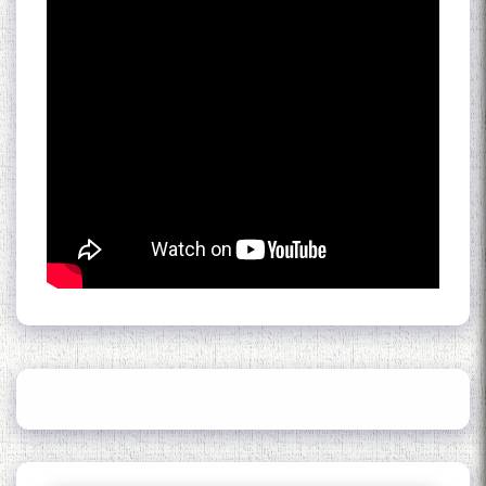
Кадамчо Худои Шарифзода
Сайре дар Осорхона
Муҳаммадҷон Раҳимӣ
Осорхонаи адабии