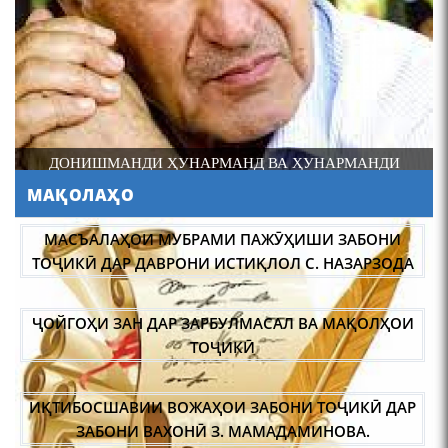
Осорхонаи Мирзо
Турсунзода Каратог
ДОНИШМАНДИ ҲУНАРМАНД ВА ҲУНАРМАНДИ
ДОНИШМАНД
МАҚОЛАҲО
110 солагии шоири халқии
Тоҷикистон Мирзо
МАСЪАЛАҲОИ МУБРАМИ ПАЖӮҲИШИ ЗАБОНИ
Турсунзода / Mirzo
ТОҶИКӢ ДАР ДАВРОНИ ИСТИҚЛОЛ С. НАЗАРЗОДА
Tursunzoda
ҶОЙГОҲИ ЗАН ДАР ЗАРБУЛМАСАЛ ВА МАҚОЛҲОИ
ТОҶИКӢ
ИҚТИБОСШАВИИ ВОЖАҲОИ ЗАБОНИ ТОҶИКӢ ДАР
ЧЕХРАХОИ АСЛИИ МИРЗО
ТУРСУНЗОДА
ЗАБОНИ ВАХОНӢ З. МАМАДАМИНОВА.