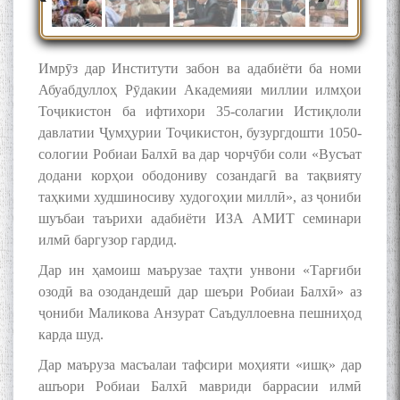
قناعت Mumin Qanoat
Имрӯз дар Институти забон ва адабиёти ба номи
Абуабдуллоҳ Рӯдакии Академияи миллии илмҳои
Тоҷикистон ба ифтихори 35-солагии Истиқлоли
давлатии Ҷумҳурии Тоҷикистон, бузургдошти 1050-
сологии Робиаи Балхӣ ва дар чорчӯби соли «Вусъат
Сухбати навқаламон бо
Муъмин Қаноат\Meeting of
додани корҳои ободониву созандагӣ ва тақвияту
young talents with Mumyin
таҳкими худшиносиву худогоҳии миллӣ», аз ҷониби
Kanoat
шуъбаи таърихи адабиёти ИЗА АМИТ семинари
илмӣ баргузор гардид.
Дар ин ҳамоиш маърузае таҳти унвони «Тарғиби
озодӣ ва озодандешӣ дар шеъри Робиаи Балхӣ» аз
ҷониби Маликова Анзурат Саъдуллоевна пешниҳод
The Persian Gulf Beautiful
карда шуд.
poetry from Устод Мумин
Дар маъруза масъалаи тафсири моҳияти «ишқ» дар
Қаноат (Ustod Mumin Qanoat)
and Master Mehryar
ашъори Робиаи Балхӣ мавриди баррасии илмӣ