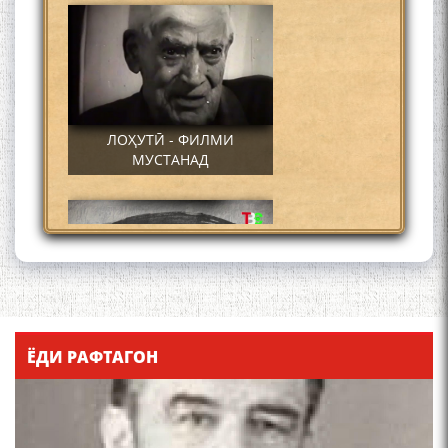
ЛОҲУТӢ - ФИЛМИ
МУСТАНАД
Қадамҷо - Лоҳутӣ
ЁДИ РАФТАГОН