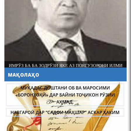
4-уми декабр- зодрӯзи
шоири абадзинда Абулқосим
Лоҳутӣ
ИМРӮЗ БА БА ЗОДРӮЗИ ЯКЕ АЗ ПОЯГУЗОРОНИ ИЛМИ
ФОЛКЛОРШИНОСИИ ТОҶИК АКАДЕМИК РАҶАБ
МАҚОЛАҲО
АМОНОВ САД СОЛ ПУР ШУД.
АБУЛҚОСИМ ЛОҲУТӢ /
ABULQOSIM LOHUTY/
НАВГАРОӢ ДАР “САДОИ МАҲШАР” АСКАР ҲАКИМ
МАСЪАЛАҲОИ МУБРАМИ ПАЖӮҲИШИ ЗАБОНИ
ТОҶИКӢ ДАР ДАВРОНИ ИСТИҚЛОЛ С. НАЗАРЗОДА