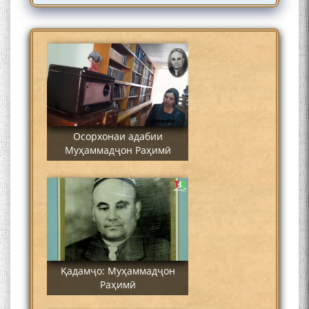
Сайре дар Осорхона
Муҳаммадҷон Раҳимӣ
Осорхонаи адабии
Муҳаммадҷон Раҳимӣ
Қадамҷо: Муҳаммадҷон
Раҳимӣ