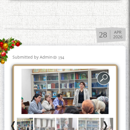
Дар Академияи миллии
илмҳои Тоҷикистон бахшида
ба 100-солагии мунаққиду
адабиётшинос Соҳиб
APR
28
Табаров ҳамоиши илмӣ-
2026
назариявӣ баргузор гардид.
Submitted by
Admin
194
МАВЛОНО ҶАЛОЛИДДИНИ
БАЛХӢ БУЗУРГТАРИН
МУТАФАККИР ВА ОРИФИ
ЗАБОНУ АДАБИ ТОҶИК
به عبارت دیگر: گفتگو با مومن