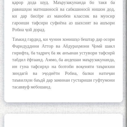
Mehrafarin about the conflict
қарор дода шуд. Маърузакунанда бо такя ба
of the name of the Persian
равишҳои матншиносӣ ва сабкшиносӣ нишон дод,
Gulf
ки дар бисёре аз манобеи классик ва муосир
гароиши тафсири суфиёна аз шахсият ва ашъори
Робиа ҷой дорад.
Сайри Дарвоз бо Мӯъмин
Қаноат: Чанор ҳам "гап"
Таъкид гардид, ки чунин хонишҳо бештар дар осори
мезанад
Фаридуддини Аттор ва Абдураҳмони Ҷомӣ шакл
гирифта, ба тадриҷ ба як анъанаи устувори тафсирӣ
табдил ёфтаанд. Аммо, ба андешаи маърузакунанда,
ин гуна тафсирҳо на бозтоби воқеияти таърихии
зиндагӣ ва эҷодиёти Робиа, балки натиҷаи
таъвилҳои баъдӣ дар заминаи густариши гуфтумони
тасаввуф мебошанд.
ШАРҲИ МУЛОҚОТ БО АҲЛИ
ИЛМ ВА МАОРИФИ КИШВАР
АЗ ҶОНИБИ ОЛИМОНИ
АКАДЕМИЯИ МИЛЛИИ
ИЛМҲОИ ТОҶИКИСТОН