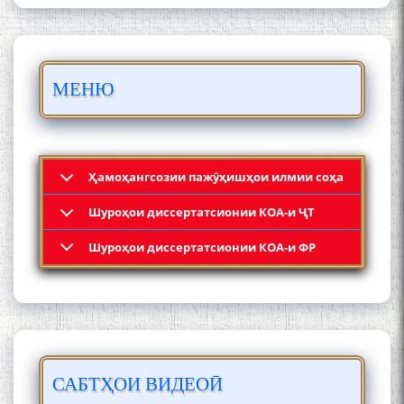
БО 4 000 000 СОМОНӢ
ПАЙКАРА ВА ОСОРХОНАИ
МЕНЮ
МӮЪМИН ҚАНОАТ СОХТА
ШУД!
Ҳамоҳангсозии пажӯҳишҳои илмии соҳа
Шyроҳои диссертатсионии КОА-и ҶТ
Кадамчо Худои Шарифзода
Шyроҳои диссертатсионии КОА-и ФР
САБТҲОИ ВИДЕОӢ