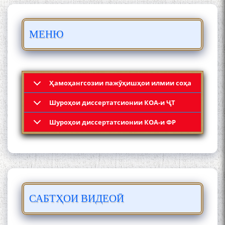
БО 4 000 000 СОМОНӢ
ПАЙКАРА ВА ОСОРХОНАИ
МЕНЮ
МӮЪМИН ҚАНОАТ СОХТА
ШУД!
Ҳамоҳангсозии пажӯҳишҳои илмии соҳа
Шyроҳои диссертатсионии КОА-и ҶТ
Кадамчо Худои Шарифзода
Шyроҳои диссертатсионии КОА-и ФР
САБТҲОИ ВИДЕОӢ
Сайре дар Осорхона
Муҳаммадҷон Раҳимӣ