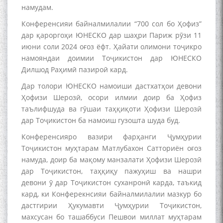
Дар Академияи миллии
намудам.
илмҳои Тоҷикистон бахшида
Конференсияи байналмилалии “700 сол бо Ҳофиз”
ба 100-солагии мунаққиду
адабиётшинос Соҳиб
дар қароргоҳи ЮНЕСКО дар шаҳри Париж рӯзи 11
Табаров ҳамоиши илмӣ-
июни соли 2024 оғоз ёфт. Ҳайати олимони тоҷикро
назариявӣ баргузор гардид.
намояндаи доимии Тоҷикистон дар ЮНЕСКО
Дилшод Раҳимӣ пазироӣ кард.
Дар толори ЮНЕСКО намоиши дастхатҳои девони
Ҳофизи Шерозӣ, осори илмии доир ба Ҳофиз
МАВЛОНО ҶАЛОЛИДДИНИ
таълифшуда ва гӯшаи таҳқиқоти Ҳофизи Шерозӣ
БАЛХӢ БУЗУРГТАРИН
дар Тоҷикистон ба намоиш гузошта шуда буд.
МУТАФАККИР ВА ОРИФИ
ЗАБОНУ АДАБИ ТОҶИК
Конференсияро вазири фарҳанги Ҷумҳурии
Тоҷикистон муҳтарам Матлубахон Сатториён оғоз
намуда, доир ба мақому манзалати Ҳофизи Шерозӣ
дар Тоҷикистон, таҳқиқу пажуҳиш ва нашри
девони ӯ дар Тоҷикистон суханронӣ карда, таъкид
кард, ки Конферекнсияи байналмилалии мазкур бо
به عبارت دیگر: گفتگو با مومن
дастгирии Ҳукумавти Ҷумҳурии Тоҷикистон,
قناعت Mumin Qanoat
махсусан бо ташаббуси Пешвои миллат муҳтарам