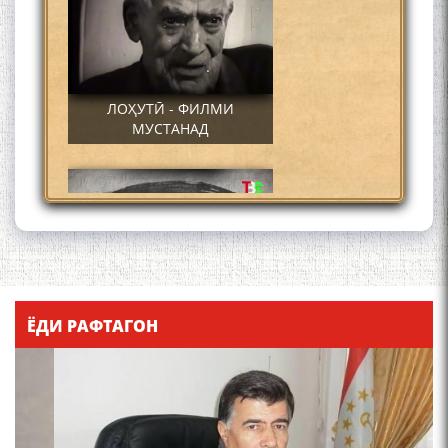
ЛОҲУТӢ - ФИЛМИ
МУСТАНАД
Қадамҷо - Лоҳутӣ
ЁДИ РАФТАГОН