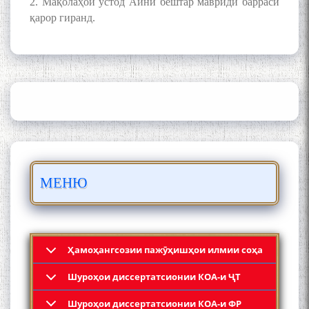
2. Мақолаҳои устод Айнӣ бештар мавриди баррасӣ
қарор гиранд.
ШАРҲИ МУЛОҚОТ БО АҲЛИ
ИЛМ ВА МАОРИФИ КИШВАР
АЗ ҶОНИБИ ОЛИМОНИ
АКАДЕМИЯИ МИЛЛИИ
ИЛМҲОИ ТОҶИКИСТОН
БО 4 000 000 СОМОНӢ
ПАЙКАРА ВА ОСОРХОНАИ
МЕНЮ
МӮЪМИН ҚАНОАТ СОХТА
ШУД!
Ҳамоҳангсозии пажӯҳишҳои илмии соҳа
Шyроҳои диссертатсионии КОА-и ҶТ
Кадамчо Худои Шарифзода
Шyроҳои диссертатсионии КОА-и ФР