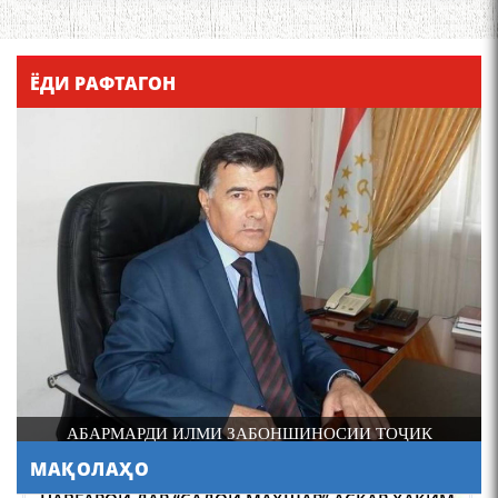
Қадамҷо - Лоҳутӣ
ЁДИ РАФТАГОН
4-уми декабр- зодрӯзи
шоири абадзинда Абулқосим
Лоҳутӣ
ДОНИШМАНДИ ҲУНАРМАНД ВА ҲУНАРМАНДИ
ДОНИШМАНД
МАҚОЛАҲО
АБУЛҚОСИМ ЛОҲУТӢ /