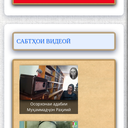
САБТҲОИ ВИДЕОӢ
Сайре дар Осорхона
Муҳаммадҷон Раҳимӣ
Осорхонаи адабии
Муҳаммадҷон Раҳимӣ