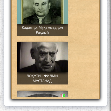
Қадамҷо: Муҳаммадҷон
Раҳимӣ
ЛОҲУТӢ - ФИЛМИ
МУСТАНАД