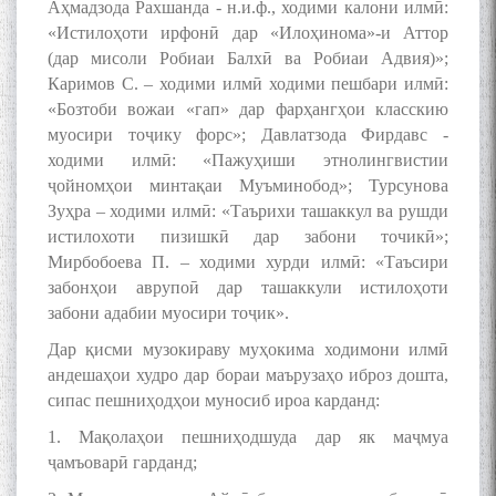
Аҳмадзода Рахшанда - н.и.ф., ходими калони илмӣ:
«Истилоҳоти ирфонӣ дар «Илоҳинома»-и Аттор
(дар мисоли Робиаи Балхӣ ва Робиаи Адвия)»;
Каримов С. – ходими илмӣ ходими пешбари илмӣ:
The Persian Gulf Beautiful
«Бозтоби вожаи «гап» дар фарҳангҳои класскию
poetry from Устод Мумин
муосири тоҷику форс»; Давлатзода Фирдавс -
Қаноат (Ustod Mumin Qanoat)
ходими илмӣ: «Пажуҳиши этнолингвистии
and Master Mehryar
ҷойномҳои минтақаи Муъминобод»; Турсунова
Mehrafarin about the conflict
of the name of the Persian
Зуҳра – ходими илмӣ: «Таърихи ташаккул ва рушди
Gulf
истилохоти пизишкӣ дар забони точикӣ»;
Мирбобоева П. – ходими хурди илмӣ: «Таъсири
забонҳои аврупоӣ дар ташаккули истилоҳоти
забони адабии муосири тоҷик».
Сайри Дарвоз бо Мӯъмин
Қаноат: Чанор ҳам "гап"
Дар қисми музокираву муҳокима ходимони илмӣ
мезанад
андешаҳои худро дар бораи маърузаҳо иброз дошта,
сипас пешниҳодҳои муносиб ироа карданд:
1. Мақолаҳои пешниҳодшуда дар як маҷмуа
ҷамъоварӣ гарданд;