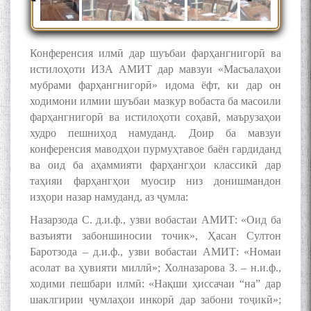
ЗАБОНУ АДАБИ ТОҶИК
Конференсия илмӣ дар шуъбаи фарҳангнигорӣ ва
истилоҳоти ИЗА АМИТ дар мавзуи «Масъалаҳои
мубрами фарҳангнигорӣ» идома ёфт, ки дар он
ходимони илмии шуъбаи мазкур вобаста ба масоили
به عبارت دیگر: گفتگو با مومن
قناعت Mumin Qanoat
фарҳангнигорӣ ва истилоҳоти соҳавӣ, маърузаҳои
худро пешниҳод намуданд. Доир ба мавзуи
конференсия маводҳои пурмуҳтавое баён гардиданд
ва оид ба аҳаммияти фарҳангҳои классикӣ дар
таҳияи фарҳангҳои муосир низ донишмандон
изҳори назар намуданд, аз ҷумла:
Назарзода С. д.и.ф., узви вобастаи АМИТ: «Оид ба
вазъияти забоншиносии точик», Ҳасан Султон
Сухбати навқаламон бо
Муъмин Қаноат\Meeting of
Баротзода – д.и.ф., узви вобастаи АМИТ: «Номаи
young talents with Mumyin
асолат ва ҳувияти миллӣ»; Холназарова З. – н.и.ф.,
Kanoat
ходими пешбари илмӣ: «Нақши ҳиссачаи “на” дар
шаклгирии ҷумлаҳои инкорӣ дар забони тоҷикӣ»;