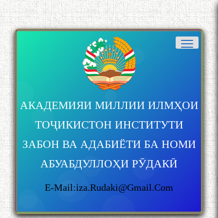
АКАДЕМИЯИ МИЛЛИИ ИЛМҲОИ
ТОҶИКИСТОН ИНСТИТУТИ
ЗАБОН ВА АДАБИЁТИ БА НОМИ
АБУАБДУЛЛОҲИ РӮДАКӢ
E-Mail:iza.rudaki@gmail.com