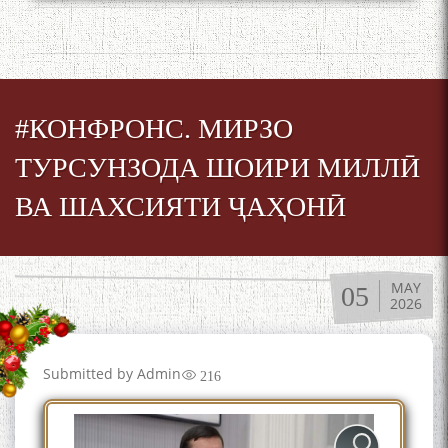
#КОНФРОНС. МИРЗО
ТУРСУНЗОДА ШОИРИ МИЛЛӢ
ВА ШАХСИЯТИ ҶАҲОНӢ
MAY
05
2026
Submitted by
Admin
216