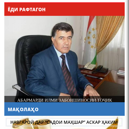
Қадамҷо - Лоҳутӣ
ЁДИ РАФТАГОН
4-уми декабр- зодрӯзи
шоири абадзинда Абулқосим
Лоҳутӣ
И
АБАРМАРДИ ИЛМИ ЗАБОНШИНОСИИ ТОҶИК
МАҚОЛАҲО
АБУЛҚОСИМ ЛОҲУТӢ /
ABULQOSIM LOHUTY/
НАВГАРОӢ ДАР “САДОИ МАҲШАР” АСКАР ҲАКИМ