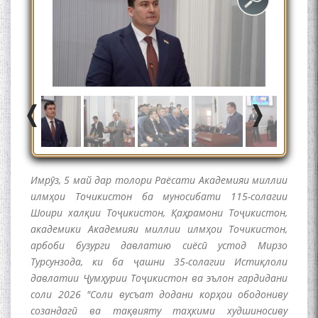
Имрӯз, 5 май дар толори Раёсати Академияи миллии
илмҳои Точикистон ба муносибати 115-солагии
Шоири халқии Тоҷикистон, Қаҳрамони Тоҷикистон,
академики Академияи миллии илмҳои Точикистон,
арбоби бузурги давлатию сиёсӣ устод Мирзо
Турсунзода, ки ба ҷашни 35-солагии Истиқлоли
давлатии Ҷумҳурии Тоҷикистон ва эълон гардидани
соли 2026 "Соли вусъат додани корҳои ободониву
БА МУНОСИБАТИ
БУЗУРГДОШТИ РӮЗИ РӮДАКӢ
созандагӣ ва тақвияту таҳкими худшиносиву