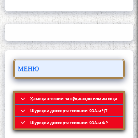
ИЛМ ВА МАОРИФИ КИШВАР
АЗ ҶОНИБИ ОЛИМОНИ
АКАДЕМИЯИ МИЛЛИИ
ИЛМҲОИ ТОҶИКИСТОН
БО 4 000 000 СОМОНӢ
ПАЙКАРА ВА ОСОРХОНАИ
МЕНЮ
МӮЪМИН ҚАНОАТ СОХТА
ШУД!
Ҳамоҳангсозии пажӯҳишҳои илмии соҳа
Шyроҳои диссертатсионии КОА-и ҶТ
Кадамчо Худои Шарифзода
Шyроҳои диссертатсионии КОА-и ФР