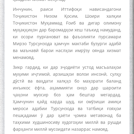
Инчунин, раиси Иттифоқи нависандагони
The Persian Gulf Beautiful
Тоҷикистон Низом Қосим, Шоири халқии
poetry from Устод Мумин
Тоҷикистон Муҳаммад Ғоиб ва дигар олимону
Қаноат (Ustod Mumin Qanoat)
муҳаққиқон дар баромадҳои хеш таъкид намуданд,
and Master Mehryar
ки осори пурғановат ва фаъолияти пурсамари
Mehrafarin about the conflict
Мирзо Турсунзода ҳамчун мактаби бузурги адабӣ
of the name of the Persian
Gulf
ва маънавӣ барои наслҳои имрӯзу оянда хизмат
менамояд.
Зикр гардид, ки дар эҷодиёти устод масъалаҳои
Сайри Дарвоз бо Мӯъмин
муҳими иҷтимоӣ, арзишҳои волои инсонӣ, сулҳу
Қаноат: Чанор ҳам "гап"
дӯстӣ ва ваҳдати халқҳо бо маҳорати баланд
мезанад
инъикос ёфта, аҳаммияти онҳо дар шароити
ҷаҳони муосир боз ҳам бештар мегардад.
Ҳамчунин қайд карда шуд, ки омӯзиши амиқи
мероси адабии Турсунзода ва татбиқи ғояҳои
пешқадами ӯ дар ҳаёти ҷомеа метавонад ба
таҳкими худшиносиву худогоҳии миллӣ ва рушди
фарҳанги миллӣ мусоидати назаррас намояд.
ШАРҲИ МУЛОҚОТ БО АҲЛИ