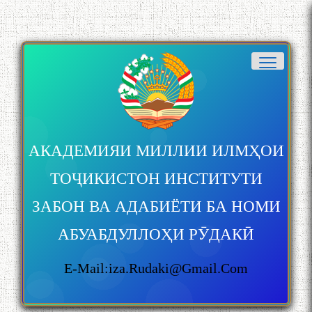
АКАДЕМИЯИ МИЛЛИИ ИЛМҲОИ
ТОҶИКИСТОН ИНСТИТУТИ
ЗАБОН ВА АДАБИЁТИ БА НОМИ
АБУАБДУЛЛОҲИ РӮДАКӢ
E-Mail:iza.rudaki@gmail.com