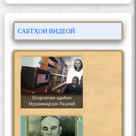
САБТҲОИ ВИДЕОӢ
Сайре дар Осорхона
Муҳаммадҷон Раҳимӣ
Осорхонаи адабии
Муҳаммадҷон Раҳимӣ