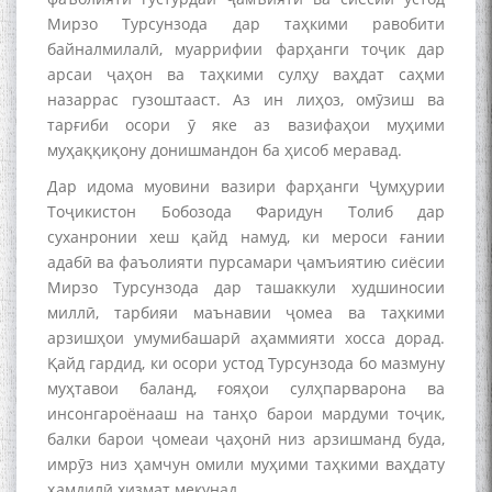
Мирзо Турсунзода дар таҳкими равобити
байналмилалӣ, муаррифии фарҳанги тоҷик дар
арсаи ҷаҳон ва таҳкими сулҳу ваҳдат саҳми
назаррас гузоштааст. Аз ин лиҳоз, омӯзиш ва
به عبارت دیگر: گفتگو با مومن
тарғиби осори ӯ яке аз вазифаҳои муҳими
قناعت Mumin Qanoat
муҳаққиқону донишмандон ба ҳисоб меравад.
Дар идома муовини вазири фарҳанги Ҷумҳурии
Тоҷикистон Бобозода Фаридун Толиб дар
суханронии хеш қайд намуд, ки мероси ғании
адабӣ ва фаъолияти пурсамари ҷамъиятию сиёсии
Мирзо Турсунзода дар ташаккули худшиносии
миллӣ, тарбияи маънавии ҷомеа ва таҳкими
Сухбати навқаламон бо
арзишҳои умумибашарӣ аҳаммияти хосса дорад.
Муъмин Қаноат\Meeting of
Қайд гардид, ки осори устод Турсунзода бо мазмуну
young talents with Mumyin
муҳтавои баланд, ғояҳои сулҳпарварона ва
Kanoat
инсонгароёнааш на танҳо барои мардуми тоҷик,
балки барои ҷомеаи ҷаҳонӣ низ арзишманд буда,
имрӯз низ ҳамчун омили муҳими таҳкими ваҳдату
ҳамдилӣ хизмат мекунад.