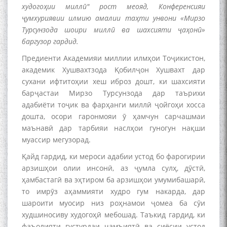
худогоҳии миллӣ" рост меояд, Конференсияи
ҷумхуриявии илмию амалии таҳти унвони «Мирзо
Турсунзода шоири миллӣ ва шахсияти ҷаҳонӣ»
баргузор гардид.
Предиенти Академияи миллии илмҳои Тоҷикистон,
академик Хушвахтзода Қобилҷон Хушвахт дар
сухани ифтитоҳии хеш иброз дошт, ки шахсияти
Дар Академияи миллии
илмҳои Тоҷикистон бахшида
барҷастаи Мирзо Турсунзода дар таърихи
ба 100-солагии мунаққиду
адабиёти тоҷик ва фарҳанги миллӣ ҷойгоҳи хосса
адабиётшинос Соҳиб
дошта, осори гаронмояи ӯ ҳамчун сарчашмаи
Табаров ҳамоиши илмӣ-
маънавӣ дар тарбияи наслҳои гуногун нақши
назариявӣ баргузор гардид.
муассир мегузорад.
Қайд гардид, ки мероси адабии устод бо фарогирии
арзишҳои олии инсонӣ, аз ҷумла сулҳ, дӯстӣ,
ҳамбастагӣ ва эҳтиром ба арзишҳои умумибашарӣ,
МАВЛОНО ҶАЛОЛИДДИНИ
то имрӯз аҳаммияти худро гум накарда, дар
БАЛХӢ БУЗУРГТАРИН
МУТАФАККИР ВА ОРИФИ
шароити муосир низ роҳнамои ҷомеа ба сӯи
ЗАБОНУ АДАБИ ТОҶИК
худшиносиву худогоҳӣ мебошад. Таъкид гардид, ки
фаъолияти густурдаи ҷамъиятӣ ва сиёсии устод