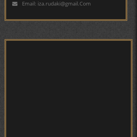
БУХОРОӢ УСМОНОВА Г.Ф.
Email: iza.rudaki@gmail.Com
БЕРУНӢ ВА НАВРӮЗИ АҶАМ
БЕРУНӢ ВА ЁДКАРДИ ҶАШНИ САДА
Мирзо Турсунзода - филми
мустанад
САНЪАТҲОИ БАДЕИИ МАЪНОӢ ДАР АШЪОРИ
КАМОЛИ ХУҶАНДӢ ЗУЛФИЯ ИСМАТОВА.
МИРЗО ТУРСУНЗОДА – ШОИРИ ВАТАНХОҲ ВА
ИНСОНДӮСТ
Мирзо Турсунзода - Шоиро,
аз сӯхтан дорӣ хабар
ПРЕДПОСЫЛКИ СТАНОВЛЕНИЯ
ФИЛОЛОГИЧЕСКОГО РОМАНА В ТАДЖИКСКОЙ
МУРУВВАТИЁН ДЖ. ДЖ.