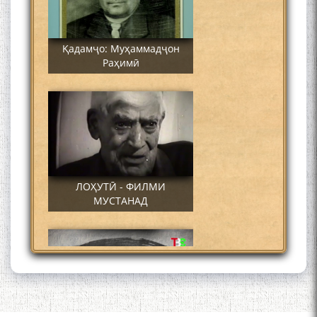
Қадамҷо: Муҳаммадҷон
Раҳимӣ
ЛОҲУТӢ - ФИЛМИ
МУСТАНАД