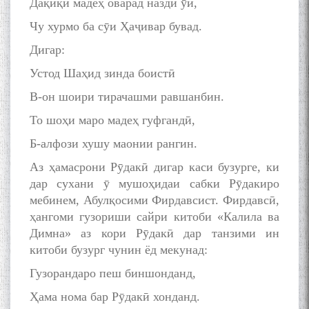
Дақиқӣ мадеҳ оварад назди ӯй,
Чу хурмо ба сӯи Ҳаҷивар бувад.
Дигар:
Устод Шаҳид зинда боистӣ
В-он шоири тирачашми равшанбин.
То шоҳи маро мадеҳ гуфгандӣ,
Б-алфози хушу маонии рангин.
Аз ҳамасрони Рӯдакӣ дигар каси бузурге, ки
дар сухани ӯ мушоҳидаи сабки Рӯдакиро
мебинем, Абулқосими Фирдавсист. Фирдавсӣ,
ҳангоми гузориши сайри китоби «Калила ва
Димна» аз кори Рӯдакӣ дар танзими ин
китоби бузург чунин ёд мекунад:
Гузорандаро пеш биншонданд,
Ҳама нома бар Рӯдакӣ хонданд.