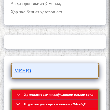
Аз ҳазорон яке аз ӯ монда,
Ҳар яке беш аз ҳазорон аст.
ШАРҲИ МУЛОҚОТ БО АҲЛИ
ИЛМ ВА МАОРИФИ КИШВАР
АЗ ҶОНИБИ ОЛИМОНИ
АКАДЕМИЯИ МИЛЛИИ
ИЛМҲОИ ТОҶИКИСТОН
БО 4 000 000 СОМОНӢ
ПАЙКАРА ВА ОСОРХОНАИ
МЕНЮ
МӮЪМИН ҚАНОАТ СОХТА
ШУД!
Ҳамоҳангсозии пажӯҳишҳои илмии соҳа
Шyроҳои диссертатсионии КОА-и ҶТ
Кадамчо Худои Шарифзода