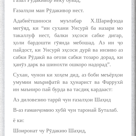
Ғазал Рӯдакивор неку бувад,
Ғазалҳои ман Рӯдакивор нест.
Адабиётшиноси муътабар Х.Шарифзода
мегӯяд, ки “ин сухани Унсурӣ ба назари мо
такаллуф нест, балки эҳсоси сабке дигар,
ҳоли бардошти гӯянда мебошад. Аз ин ҷо
пайдост, ки Унсурӣ эҳсоси дурӣ ва инзиво аз
сабки Рӯдакӣ ва оғози сабки тозаро дорад, ки
ҳанӯз дарк ва шинохти ошкоро надорад”.
Сухан, чунон ки хоҳем дид, аз боби меъёрҳои
умумии маърифатӣ ва ҳунарист ва Фаррухӣ
ин маъниро пай бурда ва тасдиқ кардааст:
Аз диловезию таррӣ чун ғазалҳои Шаҳид
В-аз ғаманҷомию хубӣ чун таронай Буталаб.
ё ки:
Шоиронат чу Рӯдакию Шаҳид,