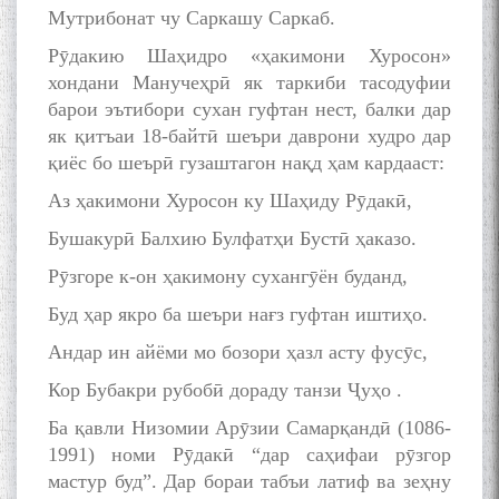
Мутрибонат чу Саркашу Саркаб.
Рӯдакию Шаҳидро «ҳакимони Хуросон»
хондани Манучеҳрӣ як таркиби тасодуфии
барои эътибори сухан гуфтан нест, балки дар
як қитъаи 18-байтӣ шеъри даврони худро дар
қиёс бо шеърӣ гузаштагон нақд ҳам кардааст:
Аз ҳакимони Хуросон ку Шаҳиду Рӯдакӣ,
Бушакурӣ Балхию Булфатҳи Бустӣ ҳаказо.
Рӯзгоре к-он ҳакимону сухангӯён буданд,
Буд ҳар якро ба шеъри нағз гуфтан иштиҳо.
Андар ин айёми мо бозори ҳазл асту фусӯс,
Кор Бубакри рубобӣ дораду танзи Ҷуҳо .
Ба қавли Низомии Арӯзии Самарқандӣ (1086-
1991) номи Рӯдакӣ “дар саҳифаи рӯзгор
мастур буд”. Дар бораи табъи латиф ва зеҳну