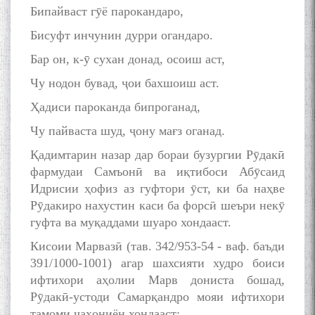
Бипайваст гӯё парокандаро,
Бисуфт инчунин дурри огандаро.
Бар он, к-ӯ сухан донад, осоиш аст,
Чу нодон бувад, ҷои бахшоиш аст.
Ҳадиси пароканда бипроганад,
Чу пайваста шуд, ҷону мағз оганад.
Қадимтарин назар дар бораи бузургии Рӯдакӣ
фармудаи Самъонӣ ва иқтибоси Абӯсаид
Идрисии ҳофиз аз гуфтори ӯст, ки ба наҳве
Рӯдакиро нахустин каси ба форсӣ шеъри некӯ
гуфта ва муқаддами шуаро хондааст.
Кисоии Марвазӣ (тав. 342/953-54 - ваф. баъди
391/1000-1001) агар шахсияти худро боиси
ифтихори аҳолии Марв дониста бошад,
Рӯдакӣ-устоди Самарқандро мояи ифтихори
тамоми ҷаҳониён хондааст: