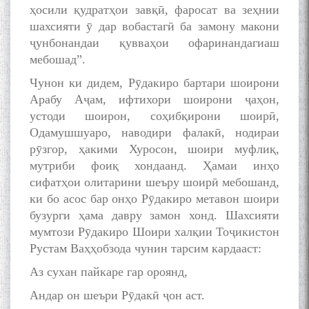
ҳосили қудратҳои завқӣ, фаросат ва зеҳнии
шахсияти ӯ дар вобастагӣ ба замону макони
ҷунбонандаи қувваҳои офаринандагиаш
мебошад”.
The Persian Gulf Beautiful
Чунон ки дидем, Рӯдакиро бартари шоирони
poetry from Устод Мумин
Арабу Аҷам, ифтихори шоирони ҷаҳон,
Қаноат (Ustod Mumin Qanoat)
устоди шоирон, соҳибқирони шоирӣ,
and Master Mehryar
Одамушшуаро, наводири фалакӣ, нодираи
Mehrafarin about the conflict
of the name of the Persian
рӯзгор, ҳакими Хуросон, шоири муфлиқ,
Gulf
мутриби фоиқ хондаанд. Ҳамаи инҳо
сифатҳои олитарини шеъру шоирӣ мебошанд,
ки бо асос бар онҳо Рӯдакиро метавон шоири
Сайри Дарвоз бо Мӯъмин
бузурги ҳама давру замон хонд. Шахсияти
Қаноат: Чанор ҳам "гап"
мумтози Рӯдакиро Шоири халқии Тоҷикистон
мезанад
Рустам Ваҳҳобзода чунин тарсим кардааст:
Аз сухан пайкаре гар ороянд,
Андар он шеъри Рӯдакӣ ҷон аст.