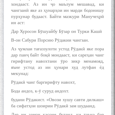
хондааст. Аз ин ҷо маълум мешавад, ки
чангзанӣ яке аз ҳунарҳои ин марди бодонишу
пурҳунар будааст. Байти мазкури Манучеҳрӣ
ин аст:
Дар Хуросон Бӯшуайбу Бӯзар он Турки Кашӣ
В-он Сабури Порсию Рӯдакии чангзан.
Аз ҷумлаи тағаззулоти устод Рӯдакӣ яке пора
дар панҷ байт боқӣ мондааст, ки сареҳан чанг
гирифтану навохтани ӯро зикр менамояд,
яъне устод аз ин ҳунари худ лутфан ёд
мекунад:
Рӯдакӣ чанг баргирифту навохт,
Бода андоз, к-ӯ суруд андохт.
будани Рӯдакист. «Овози хушу савти дилкаш»
ба сифатҳои шоирии Рӯдакӣ зам шудаанд.
Дар ин замон касоне буданд, ки таъна бар