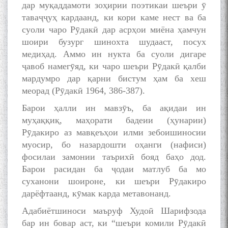
дар муқаддамоти зоҳирии поэтикаи шеъри ӯ
МУТАФАККИР ВА ОРИФИ
таваҷҷуҳ кардаанд, ки кори каме нест ва ба
ЗАБОНУ АДАБИ ТОҶИК
суоли чаро Рӯдакӣ дар асрҳои миёна ҳамчун
шоири бузург шинохта шудааст, посух
медиҳад. Аммо ин нукта ба суоли дигаре
ҷавоб намегӯяд, ки чаро шеъри Рӯдакӣ қалби
мардумро дар қарни бистум ҳам ба xeш
به عبارت دیگر: گفتگو با مومن
меорад (Рӯдакӣ 1964, 386-387).
قناعت Mumin Qanoat
Барои ҳалли ин мавзӯъ, ба ақидаи ин
муҳаққиқ, маҳорати бадеии (ҳунарии)
Рӯдакиро аз мавқеъҳои илми зебоишиносии
муосир, бо назардошти оҳанги (нафиси)
фосилаи замонии таърихӣ бояд баҳо дод.
Барои расидан ба ҷодаи матлуб ба мо
суханони шоироне, ки шеъри Рӯдакиро
Сухбати навқаламон бо
дарёфтаанд, кӯмак карда метавонанд.
Муъмин Қаноат\Meeting of
young talents with Mumyin
Адабиётшиноси маъруф Худоӣ Шарифзода
Kanoat
бар ин бовар аст, ки “шеъри комили Рӯдакӣ