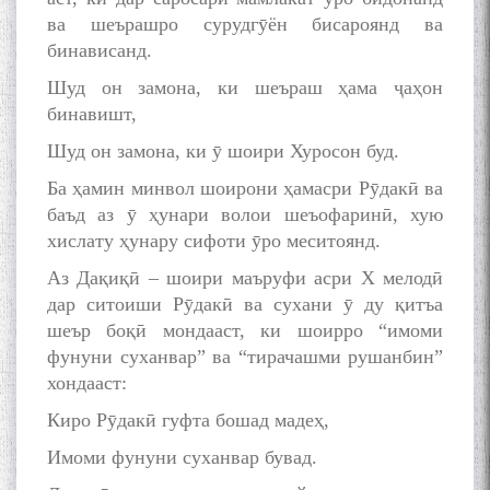
ва шеърашро сурудгӯён бисароянд ва
бинависанд.
Шуд он замона, ки шеъраш ҳама ҷаҳон
бинавишт,
Шуд он замона, ки ӯ шоири Хуросон буд.
Ба ҳамин минвол шоирони ҳамасри Рӯдакӣ ва
баъд аз ӯ ҳунари волои шеъофаринӣ, хую
хислату ҳунару сифоти ӯро меситоянд.
Аз Дақиқӣ – шоири маъруфи асри Х мелодӣ
дар ситоиши Рӯдакӣ ва сухани ӯ ду қитъа
шеър боқӣ мондааст, ки шоирро “имоми
фунуни суханвар” ва “тирачашми рушанбин”
хондааст:
Киро Рӯдакӣ гуфта бошад мадеҳ,
Имоми фунуни суханвар бувад.