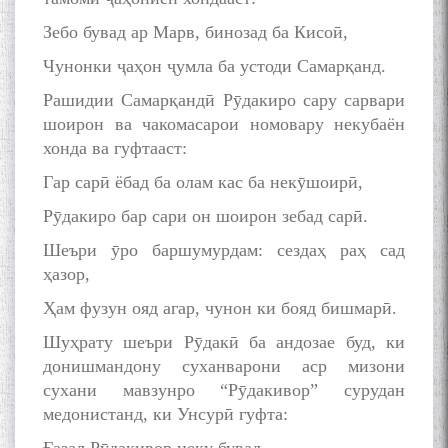
Зебо бувад ар Марв, бинозад ба Кисоӣ,
Чунонки ҷаҳон ҷумла ба устоди Самарқанд.
Рашидии Самарқандӣ Рӯдакиро сару сарвари
шоирон ва чакомасарои номовару некубаён
хонда ва гуфтааст:
Гар сарӣ ёбад ба олам кас ба некӯшоирӣ,
Рӯдакиро бар сари он шоирон зебад сарӣ.
Шеъри ӯро баршумурдам: сездаҳ раҳ сад
ҳазор,
Ҳам фузун ояд агар, чунон ки бояд бишмарӣ.
Шуҳрату шеъри Рӯдакӣ ба андозае буд, ки
донишмандону суханварони аср мизони
сухани мавзунро “Рӯдакивор” сурудан
медонистанд, ки Унсурӣ гуфта: