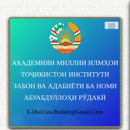
АКАДЕМИЯИ МИЛЛИИ ИЛМҲОИ
ТОҶИКИСТОН ИНСТИТУТИ
ЗАБОН ВА АДАБИЁТИ БА НОМИ
АБУАБДУЛЛОҲИ РӮДАКӢ
E-Mail:iza.rudaki@gmail.com