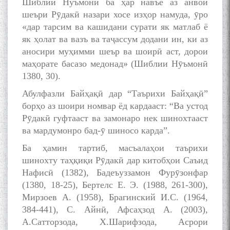
Шиблии Нуъмонӣ ба ҳар навъе аз анвои
шеъри Рӯдакӣ назари хосе изҳор намуда, ӯро
«дар тарсим ва кашидани сурати як матлаб ё
як ҳолат ва вазъ ва таҷассум додани ин, ки аз
аносири муҳимми шеър ва шоирӣ аст, дорои
маҳорате басазо медонад» (Шиблии Нӯъмонӣ
1380, 30).
Абулфазли Байҳақӣ дар “Таърихи Байҳақӣ”
борҳо аз шоири номвар ёд кардааст: “Ва устод
Рӯдакӣ гуфтааст ва замонаро нек шинохтааст
ва мардумонро бад-ӯ шиносо карда”.
Ба ҳамин тартиб, масъалаҳои таърихи
шинохту таҳқиқи Рӯдакӣ дар китобҳои Саъид
Нафисӣ (1382), Бадеъуззамон Фурӯзонфар
(1380, 18-25), Бертелс Е. Э. (1988, 261-300),
Мирзоев А. (1958), Брагинский И.С. (1964,
384-441), С. Айнӣ, Афсаҳзод А. (2003),
А.Сатторзода, Х.Шарифзода, Асрори