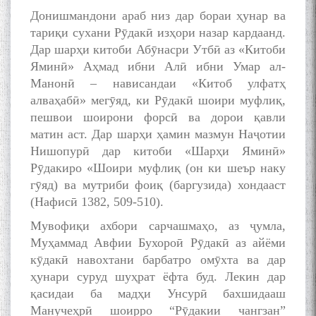
Донишмандони араб низ дар бораи ҳунар ва
тариқи сухани Рӯдакӣ изҳори назар кардаанд.
Дар шарҳи китоби Абӯнасри Утбӣ аз «Китоби
Яминӣ» Аҳмад ибни Алӣ ибни Умар ал-
Манонӣ – нависандаи «Китоб улфатҳ
алваҳабӣ» мегӯяд, ки Рӯдакӣ шоири муфлиқ,
пешвои шоирони форсӣ ва дорои қавли
матин аст. Дар шарҳи ҳамин мазмун Наҷотии
Нишопурӣ дар китоби «Шарҳи Яминӣ»
Рӯдакиро «Шоири муфлиқ (он ки шеър наку
гӯяд) ва мутриби фоиқ (баргузида) хондааст
(Нафисӣ 1382, 509-510).
Мувофиқи ахбори сарчашмаҳо, аз ҷумла,
Муҳаммад Авфии Бухороӣ Рӯдакӣ аз айёми
кӯдакӣ навохтани барбатро омӯхта ва дар
ҳунари суруд шуҳрат ёфта буд. Лекин дар
қасидаи ба мадҳи Унсурӣ бахшидааш
Манучеҳрӣ шоирро “Рӯдакии чангзан”