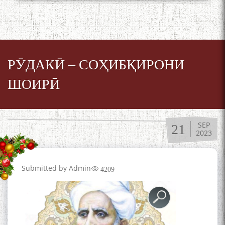
РӮДАКӢ – СОҲИБҚИРОНИ
ШОИРӢ
SEP
21
2023
Submitted by
Admin
4209