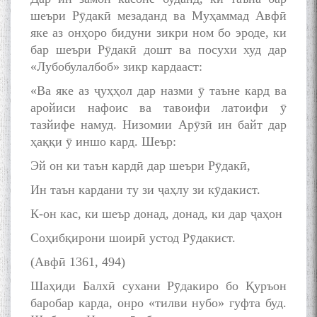
шеъри Рӯдакӣ мезаданд ва Муҳаммад Авфӣ
яке аз онҳоро бидуни зикри ном бо эроде, ки
бар шеъри Рӯдакӣ дошт ва посухи худ дар
«Лубобулалбоб» зикр кардааст:
«Ва яке аз ҷуҳҳол дар назми ӯ таъне кард ва
аройиси нафоис ва тавоифи латоифи ӯ
тазйифе намуд. Низомии Арӯзӣ ин байт дар
ҳаққи ӯ иншо кард. Шеър:
Эй он ки таън кардӣ дар шеъри Рӯдакӣ,
Ин таън кардани ту зи ҷаҳлу зи кӯдакист.
К-он кас, ки шеър донад, донад, ки дар ҷаҳон
Соҳибқирони шоирӣ устод Рӯдакист.
(Авфӣ 1361, 494)
Шаҳиди Балхӣ сухани Рӯдакиро бо Қуръон
баробар карда, онро «тилви нубо» гуфта буд.