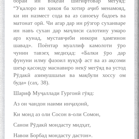
бораи ин воқеаи шигифтовар мегӯяд:
“Уқалоро ин ҳикоя ба хотир аҷиб менамояд,
ки ин назмест сода ва аз саноеъу бадоеъ ва
матонат орӣ. Чи агар дар ин рӯзгор суханваре
ин навъ сухан дар маҷлиси салотину умаро
арз кунад, муставҷиби инкори ҳамгинон
шавад». Поёнтар муаллиф камолоти ӯро
чунин тавзеҳ медиҳад: «Балки ӯро дар
фунуни илму фазоил вуқуф аст ва аз ақсоми
шеър қасоиду маснавиро некӯ мегӯяд ва устод
Рӯдакӣ азимушшаън ва мақбули хоссу ом
буда» (саҳ. 38).
Шариф Муҷаллади Гургонӣ гӯяд:
Аз он чандон наими инҷаҳонӣ,
Ки монд аз оли Сосон в-оли Сомон,
Санои Рӯдакӣ мондасту мидҳат,
Навои Борбад мондасту дастон».