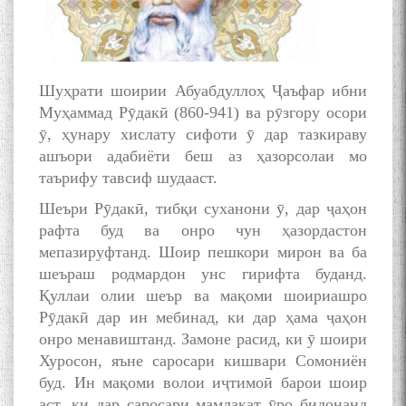
Шуҳрати шоирии Абуабдуллоҳ Ҷаъфар ибни
Муҳаммад Рӯдакӣ (860-941) ва рӯзгору осори
ӯ, ҳунару хислату сифоти ӯ дар тазкираву
ашъори адабиёти беш аз ҳазорсолаи мо
таърифу тавсиф шудааст.
Шеъри Рӯдакӣ, тибқи суханони ӯ, дар ҷаҳон
рафта буд ва онро чун ҳазордастон
мепазируфтанд. Шоир пешкори мирон ва ба
шеъраш родмардон унс гирифта буданд.
Қуллаи олии шеър ва мақоми шоириашро
Рӯдакӣ дар ин мебинад, ки дар ҳама ҷаҳон
онро менавиштанд. Замоне расид, ки ӯ шоири
Хуросон, яъне саросари кишвари Сомониён
буд. Ин мақоми волои иҷтимоӣ барои шоир
аст, ки дар саросари мамлакат ӯро бидонанд