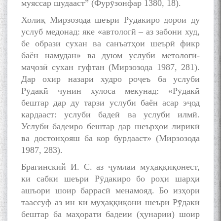
муяссар шудааст” (Фурӯзонфар 1380, 18).
БА МУНОСИБАТИ
Холиқ Мирзозода шеъри Рӯдакиро дорои ду
БУЗУРГДОШТИ РӮЗИ РӮДАКӢ
услуб медонад: яке «автологӣ – аз забони худ,
бе образи сухан ва санъатҳои шеърӣ фикр
баён намудан» ва дуюм услуби метологӣ-
маҷозӣ сухан гуфтан (Мирзозода 1987, 281).
Дар охир назари худро роҷеъ ба услуби
Рӯдакӣ чунин хулоса мекунад: «Рӯдакӣ
бештар дар ду тарзи услуби баён асар эҷод
Дар Академияи миллии
кардааст: услуби бадеӣ ва услуби илмӣ.
илмҳои Тоҷикистон бахшида
Услуби бадеиро бештар дар шеърҳои лирикӣ
ба 100-солагии мунаққиду
ва достонҳояш ба кор бурдааст» (Мирзозода
адабиётшинос Соҳиб
1987, 283).
Табаров ҳамоиши илмӣ-
назариявӣ баргузор гардид.
Брагинский И. С. аз ҷумлаи муҳаққиқонест,
ки сабки шеъри Рӯдакиро бо роҳи шарҳи
ашъори шоир баррасӣ менамояд. Бо изҳори
таассуф аз ин ки муҳаққиқони шеъри Рӯдакӣ
МАВЛОНО ҶАЛОЛИДДИНИ
бештар ба маҳорати бадеии (ҳунарии) шоир
БАЛХӢ БУЗУРГТАРИН