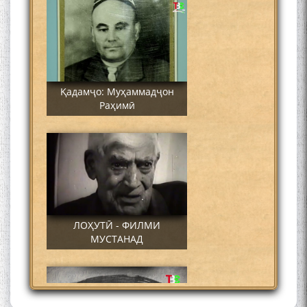
Қадамҷо: Муҳаммадҷон
Раҳимӣ
ЛОҲУТӢ - ФИЛМИ
МУСТАНАД