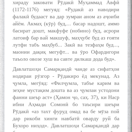
хираду заковати Рӯдакӣ Муҳаммад Авфӣ
(1172-1176) мегуяд: «Рудакӣ аз наводири
фалакӣ будааст ва дар зумраи аном аз аҷоиби
айём. Акмаҳ (кӯр) буд,... басар надошт, аммо
басират дошт, макфуфе (нобино) буд, асрори
латоиф бар вай макшуф, маҳҷубе буд аз ғояти
лутфи табъ маҳбуб... Закӣ ва тезфаҳм буд...,
маонии дақиқ мегуфт... ва ӯро Офардигори
таъоло овозе хуш ва савте дилкаш дода буд».
Давлатшоҳи Самарқандӣ чанде аз сифатҳои
нодираи рӯзгор - Рӯдакиро ёд мекунад. Аз
ҷумла, мегӯяд: «Филҷумла, табъе карим ва
зеҳне мустақим дошта ва аз ҷумлаи устодони
фанни шеър аст» (Ҳамон ҷо, саҳ. 37), ки Наср
ибни Аҳмади Сомонӣ бо таъсири шеъри
Рӯдакӣ «аз тахт фуруд омад ва бе мӯза пой
дар рикоби хинги навбатӣ оварду руй ба
Бухоро ниҳод». Давлатшоҳи Самарқандӣ дар