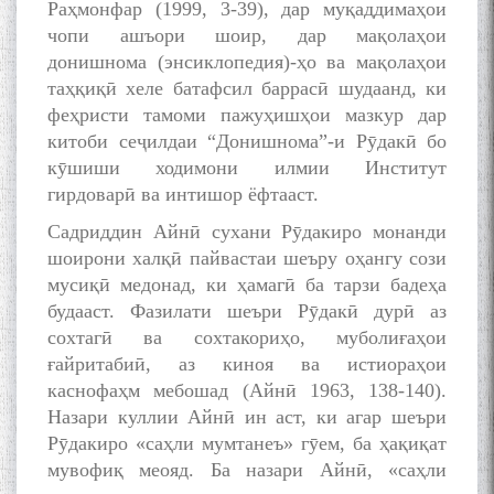
Раҳмонфар (1999, 3-39), дар муқаддимаҳои
чопи ашъори шоир, дар мақолаҳои
донишнома (энсиклопедия)-ҳо ва мақолаҳои
таҳқиқӣ хеле батафсил баррасӣ шудаанд, ки
феҳристи тамоми пажуҳишҳои мазкур дар
китоби сеҷилдаи “Донишнома”-и Рӯдакӣ бо
кӯшиши ходимони илмии Институт
гирдоварӣ ва интишор ёфтааст.
Садриддин Айнӣ сухани Рӯдакиро монанди
шоирони халқӣ пайвастаи шеъру оҳангу сози
мусиқӣ медонад, ки ҳамагӣ ба тарзи бадеҳа
будааст. Фазилати шеъри Рӯдакӣ дурӣ аз
сохтагӣ ва сохтакориҳо, муболиғаҳои
ғайритабиӣ, аз киноя ва истиораҳои
каснофаҳм мебошад (Айнӣ 1963, 138-140).
Назари куллии Айнӣ ин аст, ки агар шеъри
Рӯдакиро «саҳли мумтанеъ» гӯем, ба ҳақиқат
мувофиқ меояд. Ба назари Айнӣ, «саҳли