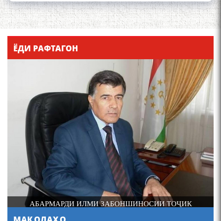
Қадамҷо - Лоҳутӣ
ЁДИ РАФТАГОН
4-уми декабр- зодрӯзи
шоири абадзинда Абулқосим
Лоҳутӣ
И
АБАРМАРДИ ИЛМИ ЗАБОНШИНОСИИ ТОҶИК
МАҚОЛАҲО