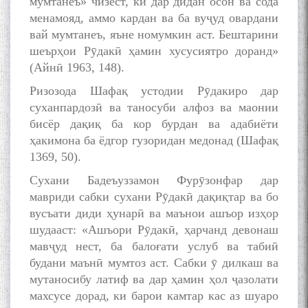
мумтанеъ» чизест, ки дар дидан осон ва сода
менамояд, аммо кардан ва ба вуҷуд овардани
вай мумтанеъ, яъне номумкин аст. Бештарини
шеърҳои Рӯдакӣ ҳамин хусусиятро доранд»
(Айнӣ 1963, 148).
Ризозода Шафақ устодии Рӯдакиро дар
суханпардозӣ ва таносуби алфоз ва маонии
бисёр дақиқ ба кор бурдан ва адабиёти
ҳакимона ба ёдгор гузоридан медонад (Шафақ
1369, 50).
Сухани Бадеъуззамон Фурӯзонфар дар
мавриди сабки сухани Рӯдакӣ дақиқтар ва бо
вусъати диди ҳунарӣ ва маънои ашъор изҳор
шудааст: «Ашъори Рӯдакӣ, ҳарчанд девонаш
мавҷуд нест, ба балоғати услуб ва табиӣ
будани маънӣ мумтоз аст. Сабки ӯ дилкаш ва
мутаносибу латиф ва дар ҳамин ҳол ҷазолати
махсусе дорад, ки барои камтар кас аз шуаро