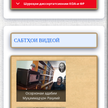
Шyроҳои диссертатсионии КОА-и ФР
САБТҲОИ ВИДЕОӢ
Сайре дар Осорхона
Муҳаммадҷон Раҳимӣ
Осорхонаи адабии
Муҳаммадҷон Раҳимӣ