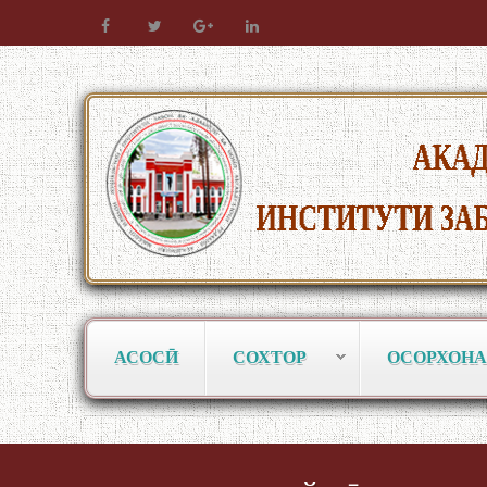
АСОСӢ
СОХТОР
ОСОРХОНА