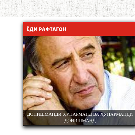
ЁДИ РАФТАГОН
АРМАНДИ
САРНАВИШТИ ЯК ХАЛҚ САДРИДДИН АЙНӢ