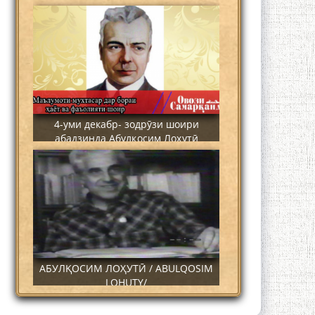
4-уми декабр- зодрӯзи шоири
абадзинда Абулқосим Лоҳутӣ
АБУЛҚОСИМ ЛОҲУТӢ / ABULQOSIM
LOHUTY/