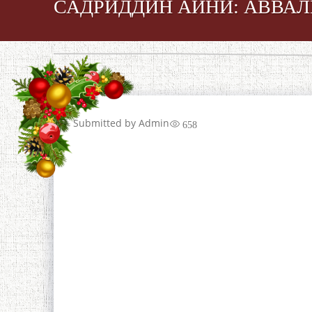
САДРИДДИН АЙНӢ: АВВА
Submitted by
Admin
658