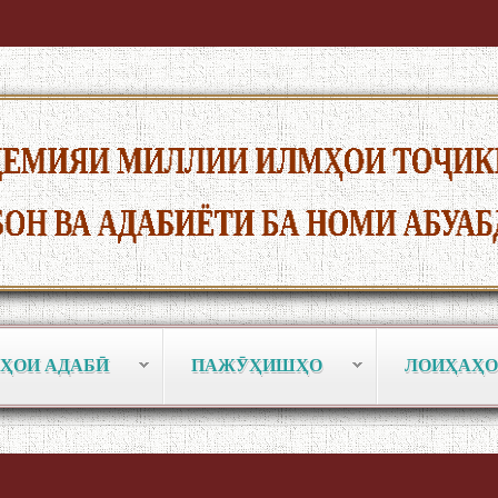
ҲОИ АДАБӢ
ПАЖӮҲИШҲО
ЛОИҲАҲО