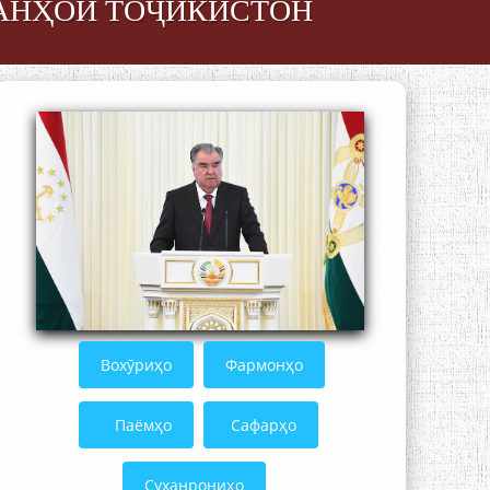
ФАНҲОИ ТОҶИКИСТОН
БО 4 000 000 СОМОНӢ ПАЙКАРА ВА
ОСОРХОНАИ МӮЪМИН ҚАНОАТ
СОХТА ШУД!
Кадамчо Худои Шарифзода
Вохӯриҳо
Фармонҳо
Паёмҳо
Сафарҳо
Суханрониҳо