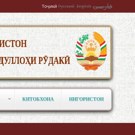
فارسی
Тоҷикӣ
Русский
English
Сайри Дарвоз бо Мӯъмин Қаноат:
Чанор ҳам "гап" мезанад
ШАРҲИ МУЛОҚОТ БО АҲЛИ ИЛМ ВА
КИТОБХОНА
НИГОРИСТОН
МАОРИФИ КИШВАР АЗ ҶОНИБИ
ОЛИМОНИ АКАДЕМИЯИ МИЛЛИИ
ИЛМҲОИ ТОҶИКИСТОН