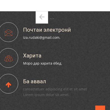
ИН БУДА, БА НАЗДИКОНУ ПАЙВАНДОНИ
КОНФЕРЕНСИЯИ ҶУМҲУРИЯВӢ ТАҲТИ УНВОНИ
РҲУМ САБРИ ҶАМИЛ ОРЗУМАНД АСТ.
“ПЕШВОИ МИЛЛАТ-ҲОМИИ ЗАБОН” ДОИР
Pages
ГАРДИД.
…
110 солагии шоири халқии
Почтаи электронӣ
Тоҷикистон Мирзо Турсунзода / Mirzo
Tursunzoda
iza.rudaki@gmail.com.
Харита
Моро дар харита ёбед.
ЧЕХРАХОИ АСЛИИ МИРЗО
ТУРСУНЗОДА
Ба аввал
consectetuer adipiscing elit et sit amet
Lorem ipsum dolor sit amet.