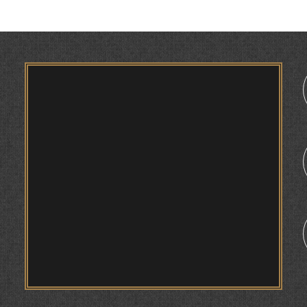
САЙФИДДИН ҶАБОРОВИЧ.
АНДУҲГ
ШИНОХТ ДАР ЗАМИНАИ ЭЪТИҚОД ВА
МА
ЭЪТИРОФ
ФИРДАВСӢ ВА ДАҚИҚӢ
1
ҚАСИДАИ ГУМШУДАИ РӮДАКӢ ШАМСИДДИН
МУҲАММАДӢ.
ТВ САЁҲӢ: ИНЪИКОСИ ЧОРАБИНӢ БА
МУНОСИБАТИ ҶАШНИ ВАҲДАТИ МИЛЛӢ ДАР
АМИТ
ПРЕДПОСЫЛКИ СТАНОВЛЕНИЯ
ФИЛОЛОГИЧЕСКОГО РОМАНА В ТАДЖИКСКОЙ
МУРУВВАТИЁН ДЖ. ДЖ.