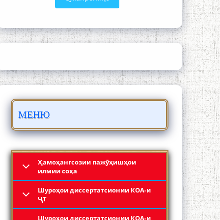
Сайре дар Осорхона Муҳаммадҷон
Раҳимӣ
МЕНЮ
Осорхонаи адабии Муҳаммадҷон
Раҳимӣ
Ҳамоҳангсозии пажӯҳишҳои
илмии соҳа
Шyроҳои диссертатсионии КОА-и
ҶТ
Шyроҳои диссертатсионии КОА-и