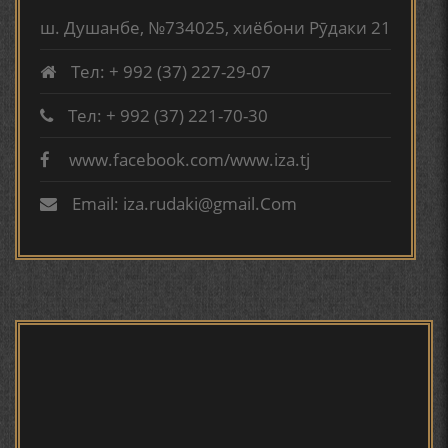
ТВ САЁҲӢ: ИНЪИКОСИ ЧОРАБИНӢ БА МУНОСИБАТИ
TURSUNZODA BIOGRAFIYA
ҶАШНИ ВАҲДАТИ МИЛЛӢ ДАР АМИТ
ш. Душанбе, №734025, хиёбони Рӯдаки 21
Тел: + 992 (37) 227-29-07
ВАСФИ МОДАР ДАР НАМУНАҲОИ ОСОРИ ШИФОҲИ
Тел: + 992 (37) 221-70-30
www.facebook.com/www.iza.tj
Сайри осорхона - Мирзо
ВОЖАҲОИ НУРОНИИ ШЕЪР АНЗУРАТИ МАЛИКЗОД.
Турсунзода
Email: iza.rudaki@gmail.Com
ТАСАВВУРИ МАРДУМ ДАР ХУСУСИ ИШҚИ РӮДАКӢ
ФАРИДУН ИСМОИЛОВ.
СЕҲРИ СУХАН ВА ҚУДРАТИ БАЁНИ УСТОД АЙНӢ
Мирзо Турсунзода - филми
мустанад
АБУАБДУЛЛОҲИ РӮДАКӢ ДАР ТАҲҚИҚИ ТОҶИДДИН
МАРДОНӢ УМРИДДИН ЮСУФӢ ИНСТИТУТИ ЗАБОН