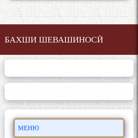
Қаноат: Чанор ҳам "гап"
мезанад
БАХШИ ШЕВАШИНОСӢ
ШАРҲИ МУЛОҚОТ БО АҲЛИ
ИЛМ ВА МАОРИФИ КИШВАР
АЗ ҶОНИБИ ОЛИМОНИ
АКАДЕМИЯИ МИЛЛИИ
ИЛМҲОИ ТОҶИКИСТОН
БО 4 000 000 СОМОНӢ
ПАЙКАРА ВА ОСОРХОНАИ
МЕНЮ
МӮЪМИН ҚАНОАТ СОХТА
ШУД!