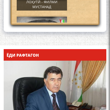
ЛОҲУТӢ - ФИЛМИ
МУСТАНАД
Қадамҷо - Лоҳутӣ
ЁДИ РАФТАГОН
4-уми декабр- зодрӯзи
шоири абадзинда Абулқосим
Лоҳутӣ