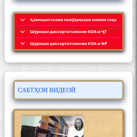
Ҳамоҳангсозии пажӯҳишҳои илмии соҳа
Шyроҳои диссертатсионии КОА-и ҶТ
Кадамчо Худои Шарифзода
Шyроҳои диссертатсионии КОА-и ФР
САБТҲОИ ВИДЕОӢ
Сайре дар Осорхона
Муҳаммадҷон Раҳимӣ