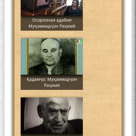
Осорхонаи адабии
Муҳаммадҷон Раҳимӣ
Қадамҷо: Муҳаммадҷон
Раҳимӣ