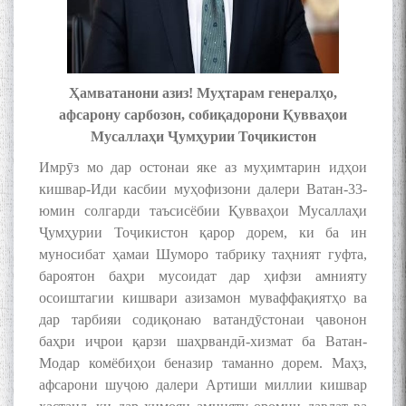
Ҳамватанони азиз! Муҳтарам генералҳо,
афсарону сарбозон, собиқадорони Қувваҳои
Мусаллаҳи Ҷумҳурии Тоҷикистон
Имрӯз мо дар остонаи яке аз муҳимтарин идҳои
кишвар-Иди касбии муҳофизони далери Ватан-33-
юмин солгарди таъсисёбии Қувваҳои Мусаллаҳи
Ҷумҳурии Тоҷикистон қарор дорем, ки ба ин
муносибат ҳамаи Шуморо табрику таҳният гуфта,
бароятон баҳри мусоидат дар ҳифзи амнияту
осоиштагии кишвари азизамон муваффақиятҳо ва
дар тарбияи содиқонаю ватандӯстонаи ҷавонон
баҳри иҷрои қарзи шаҳрвандӣ-хизмат ба Ватан-
Модар комёбиҳои беназир таманно дорем. Маҳз,
афсарони шуҷою далери Артиши миллии кишвар