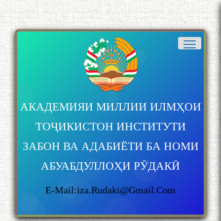
АКАДЕМИЯИ МИЛЛИИ ИЛМҲОИ
ТОҶИКИСТОН ИНСТИТУТИ
ЗАБОН ВА АДАБИЁТИ БА НОМИ
АБУАБДУЛЛОҲИ РӮДАКӢ
E-Mail:iza.rudaki@gmail.com