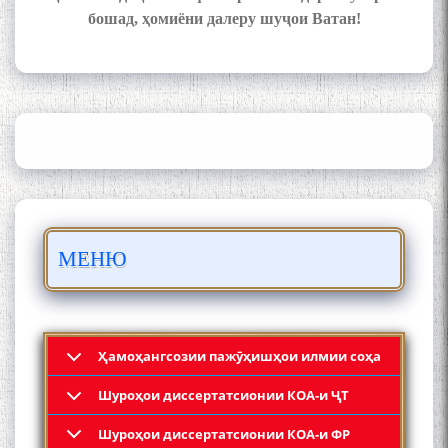
бошад, ҳомиёни далеру шуҷои Ватан!
ШАРҲИ МУЛОҚОТ БО АҲЛИ
ИЛМ ВА МАОРИФИ КИШВАР
АЗ ҶОНИБИ ОЛИМОНИ
АКАДЕМИЯИ МИЛЛИИ
ИЛМҲОИ ТОҶИКИСТОН
БО 4 000 000 СОМОНӢ
ПАЙКАРА ВА ОСОРХОНАИ
МЕНЮ
МӮЪМИН ҚАНОАТ СОХТА
ШУД!
Ҳамоҳангсозии пажӯҳишҳои илмии соҳа
Шyроҳои диссертатсионии КОА-и ҶТ
Кадамчо Худои Шарифзода
Шyроҳои диссертатсионии КОА-и ФР