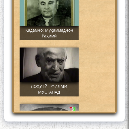
Қадамҷо: Муҳаммадҷон
Раҳимӣ
ЛОҲУТӢ - ФИЛМИ
МУСТАНАД