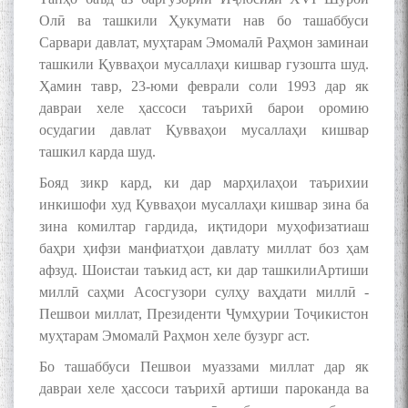
Олӣ ва ташкили Ҳукумати нав бо ташаббуси
Сарвари давлат, муҳтарам Эмомалӣ Раҳмон заминаи
ташкили Қувваҳои мусаллаҳи кишвар гузошта шуд.
Ҳамин тавр, 23-юми феврали соли 1993 дар як
давраи хеле ҳассоси таърихӣ барои оромию
осудагии давлат Қувваҳои мусаллаҳи кишвар
ташкил карда шуд.
Бояд зикр кард, ки дар марҳилаҳои таърихии
инкишофи худ Қувваҳои мусаллаҳи кишвар зина ба
зина комилтар гардида, иқтидори муҳофизатиаш
баҳри ҳифзи манфиатҳои давлату миллат боз ҳам
афзуд. Шоистаи таъкид аст, ки дар ташкилиАртиши
миллӣ саҳми Асосгузори сулҳу ваҳдати миллӣ -
Пешвои миллат, Президенти Ҷумҳурии Тоҷикистон
муҳтарам Эмомалӣ Раҳмон хеле бузург аст.
Бо ташаббуси Пешвои муаззами миллат дар як
давраи хеле ҳассоси таърихӣ артиши пароканда ва