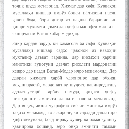
ЗАБОНУ АДАБИ ТОҶИК
тоҷик шуда метавонад. Ҳизмат дар сафи Қувваҳои
мусаллаҳи кишвар имрӯз боиси ифтихори насли
ҷавон буда, бори дигар аз нақши барҷастаи ин
қишри муҳимми ҷомеа дар ҳифзи манофеи миллӣ ва
якпорчагии Ватан хабар медиҳад.
به عبارت دیگر: گفتگو با مومن
Зикр кардан зарур, ки ҳамасола ба сафи Қувваҳои
قناعت Mumin Qanoat
мусаллаҳи кишвар садҳо ҷавонон аз навоҳии
мухталиф даъват гардида, дар қисмҳои ҳарбии
манотиқи гуногуни давлат рисолати мардонагии
хешро дар назди Ватан-Модар иҷро менамоянд. Дар
давраи хизмати ҳарбӣ ҷавононро дар рӯҳияи
меҳанпарастӣ, мардонагиву шуҷоат, қавииродагиву
адолатгустарӣ тарбия намуда, ҷиҳати ҳифзу
Сухбати навқаламон бо
нигаҳдошти амнияти давлатӣ равона менамоянд.
Муъмин Қаноат\Meeting of
Дар воқеъ, авзои ҷуғрофию сиёсии минтақа имрӯз
young talents with Mumyin
тақозо менамояд, то аскароне, ки сарҳади давлатиро
Kanoat
ҳифз мекунанд, бояд зираку ҳушёр ва бомасъулияту
қавиирода бошанд, зеро онҳо амнияти тамоми