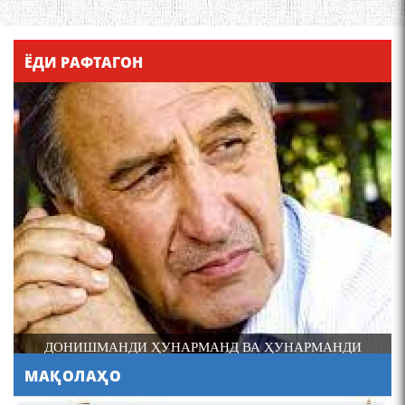
Қадамҷо - Лоҳутӣ
ЁДИ РАФТАГОН
4-уми декабр- зодрӯзи
шоири абадзинда Абулқосим
Лоҳутӣ
ДОНИШМАНДИ ҲУНАРМАНД ВА ҲУНАРМАНДИ
ДОНИШМАНД
МАҚОЛАҲО
АБУЛҚОСИМ ЛОҲУТӢ /