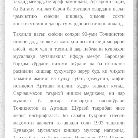
таҳдид мекард, бетараф намонданд. Афсарони содиқ
ба Ватану миллат барои ба эътидол овардани вазъи
ҷамъиятию сиёсии кишвар, ҳимояи сохти
конститутсионӣ ҷасорату мардонагӣ нишон доданд.
Таҳлили вазъи сиёсии солҳои 90-уми Тоҷикистон
нишон дод, ки яке аз омилҳои асосии авҷи моҷарои
сиёсӣ, яъне ҷанги таҳмилӣ дар набудани қувваҳои
мусаллаҳи муташаккил ифода меёфт. Баробари
барҳам хӯрдани низоми шӯравӣ ва ба истиқлол
расидани кишвар ҳукуматро зарур буд, ки ҷиҳати
таъмини амният ва сулҳу субот, ҳамчунин, ҳифзи
истиқлол Артиши миллии худро ташкил кунад.
Сарчашмаҳои таърихӣ нишон медиҳанд, ки дар
муқоиса ба дигар кишварҳои пасошӯравӣ
Тоҷикистон аз Артиши Шӯравӣ тақрибан чизе
мерос нагирифтааст. Бо сабаби буҳрони сиёсии
мақомоти давлатӣ то аввали соли 1993 ташкили
Қувваҳои мусаллаҳи кишвар муяссар нагардид.
Танҳо баъд аз баргузории Иҷлосияи ХVI Шурои