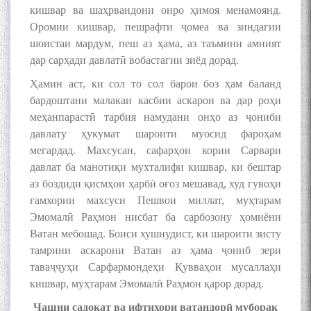
кишвар ва шаҳрвандони онро ҳимоя менамоянд.
Оромии кишвар, пешрафти ҷомеа ва зиндагии
шоистаи мардум, пеш аз ҳама, аз таъмини амният
The Persian Gulf Beautiful
дар сарҳади давлатӣ вобастагии зиёд дорад.
poetry from Устод Мумин
Ҳамин аст, ки сол то сол барои боз ҳам баланд
Қаноат (Ustod Mumin Qanoat)
and Master Mehryar
бардоштани малакаи касбии аскарон ва дар роҳи
Mehrafarin about the conflict
меҳанпарастӣ тарбия намудани онҳо аз ҷониби
of the name of the Persian
давлату ҳукумат шароити муосид фароҳам
Gulf
мегардад. Махсусан, сафарҳои кории Сарвари
давлат ба манотиқи мухталифи кишвар, ки бештар
аз боздиди қисмҳои ҳарбӣ оғоз мешавад, худ гувоҳи
Сайри Дарвоз бо Мӯъмин
ғамхории махсуси Пешвои миллат, муҳтарам
Қаноат: Чанор ҳам "гап"
Эмомалӣ Раҳмон нисбат ба сарбозону ҳомиёни
мезанад
Ватан мебошад. Боиси хушнудист, ки шароити зисту
тамрини аскарони Ватан аз ҳама ҷониб зери
таваҷҷуҳи Сарфармондеҳи Қувваҳои мусаллаҳи
кишвар, муҳтарам Эмомалӣ Раҳмон қарор дорад.
Ҷашни садоқат ва ифтихори ватандорӣ муборак