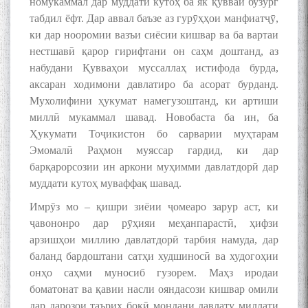
номукаммал дар муддати кӯтоҳ ба як қувваи бузург
БА МУНОСИБАТИ
БУЗУРГДОШТИ РӮЗИ РӮДАКӢ
табдил ёфт. Дар аввал баъзе аз гурӯҳҳои манфиатҷӯ,
ки дар нооромии вазъи сиёсии кишвар ва ба вартаи
нестшавӣ қарор гирифтани он саҳм доштанд, аз
набудани Қувваҳои муссаллаҳ истифода бурда,
аксаран ходимони давлатиро ба асорат бурданд.
Мухолифини ҳукумат намегузоштанд, ки артиши
миллӣ мукаммал шавад. Новобаста ба ин, ба
Ҳукумати Тоҷикистон бо сарварии муҳтарам
Дар Академияи миллии
илмҳои Тоҷикистон бахшида
Эмомалӣ Раҳмон муяссар гардид, ки дар
ба 100-солагии мунаққиду
барқарорсозии ин аркони муҳимми давлатдорӣ дар
адабиётшинос Соҳиб
муддати кутоҳ муваффақ шавад.
Табаров ҳамоиши илмӣ-
назариявӣ баргузор гардид.
Имрӯз мо – қишри зиёии ҷомеаро зарур аст, ки
ҷавононро дар рӯҳияи меҳанпарастӣ, ҳифзи
арзишҳои миллию давлатдорӣ тарбия намуда, дар
баланд бардоштани сатҳи худшиносӣ ва худогоҳии
МАВЛОНО ҶАЛОЛИДДИНИ
онҳо саҳми муносиб гузорем. Маҳз иродаи
БАЛХӢ БУЗУРГТАРИН
боматонат ва қавии насли ояндасози кишвар омили
МУТАФАККИР ВА ОРИФИ
дар дарозои таърих боқӣ мондани давлату миллати