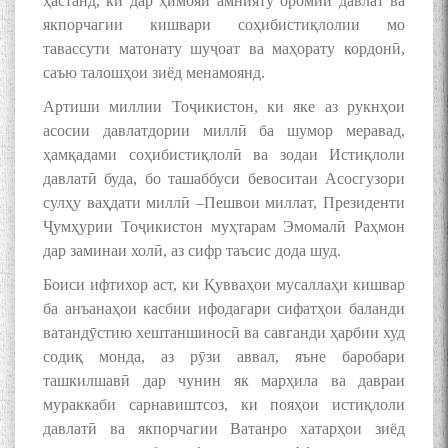
ҳастанд, ки дар ҳимояи амнияту оромии давлат ва
якпорчагии кишвари соҳибистиқлолии мо
тавассути матонату шуҷоат ва маҳорату кордонӣ,
саъю талошҳои зиёд менамоянд.
Артиши миллии Тоҷикистон, ки яке аз рукнҳои
асосии давлатдории миллӣ ба шумор меравад,
ҳамқадами соҳибистиқлолӣ ва зодаи Истиқлоли
давлатӣ буда, бо ташаббуси бевоситаи Асосгузори
сулҳу ваҳдати миллӣ –Пешвои миллат, Президенти
Ҷумҳурии Тоҷикистон муҳтарам Эмомалӣ Раҳмон
дар заминаи холӣ, аз сифр таъсис дода шуд.
Боиси ифтихор аст, ки Қувваҳои мусаллаҳи кишвар
ба анъанаҳои касбии ифодагари сифатҳои баланди
ватандӯстию хештаншиносӣ ва савганди ҳарбии худ
содиқ монда, аз рӯзи аввал, яъне баробари
ташкилшавӣ дар чунин як марҳила ва давраи
мураккаби сарнавиштсоз, ки пояҳои истиқлоли
давлатӣ ва якпорчагии Ватанро хатарҳои зиёд