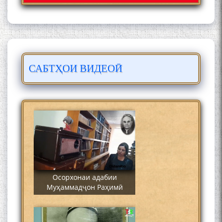
САБТҲОИ ВИДЕОӢ
Сайре дар Осорхона
Муҳаммадҷон Раҳимӣ
Осорхонаи адабии
Муҳаммадҷон Раҳимӣ