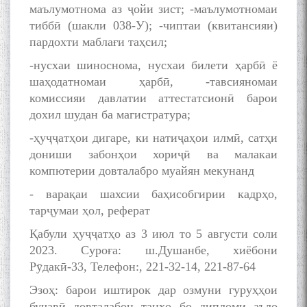
маълумотнома аз ҷойи зист; -маълумотномаи
тиббӣ (шакли 038-У); -чиптаи (квитансияи)
пардохти маблағи таҳсил;
-нусхаи шиноснома, нусхаи билети ҳарбӣ ё
шаҳодатномаи ҳарбӣ, -тавсияномаи
комиссияи давлатии аттестатсионӣ барои
дохил шудан ба магистратура;
-ҳуҷҷатҳои дигаре, ки натиҷаҳои илмӣ, сатҳи
дониши забонҳои хориҷӣ ва малакаи
компютерии довталабро муайян мекунанд
- варақаи шахсии баҳисобгирии кадрҳо,
тарҷумаи ҳол, реферат
Қабули ҳуҷҷатҳо аз 3 июл то 5 августи соли
2023. Суроға: ш.Душанбе, хиёбони
Рӯдакӣ-33, Телефон:, 221-32-14, 221-87-64
Эзоҳ: барои иштирок дар озмуни гуруҳҳои
буҷавӣ довталабон танҳо бо дипломи аъло