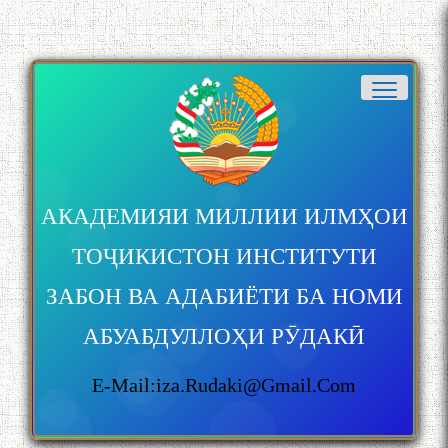
АКАДЕМИЯИ МИЛЛИИ ИЛМҲОИ
ТОҶИКИСТОН ИНСТИТУТИ
ЗАБОН ВА АДАБИЁТИ БА НОМИ
АБУАБДУЛЛОҲИ РӮДАКӢ
E-Mail:iza.rudaki@gmail.com