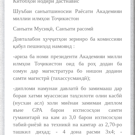
Китобҳои нодири дастнавис
Шуъбаи санъатшиносии Раёсати Академияи
миллии илмҳои Тоҷикистон
Санъати Мусиқӣ, Санъати расомӣ
Довталабон ҳуҷҷатҳои зеринро ба комиссияи
қабул пешниҳод намоянд :
-ариза ба номи президенти Академияи милли
илмҳои Тоҷикистон оид ба роҳ додан ба
озмун дар магистратура бо нишон додани
самти магистрӣ (тахассусмандӣ);
-дипломи намунаи давлатӣ бо замимааш дар
бораи хатми муассисаи таҳсилоти олии касбӣ
(нусхаи асл) холи миёнаи замимаи диплом
яъне GPA барои ихтисосҳои самти
гуманитарӣ на кам аз 3,0 барои ихтисосҳои
табиӣ-риёзӣ ва техникӣ на камтар аз 2,70-ро
ташкил диҳад; - 4 дона расми 3х4; -