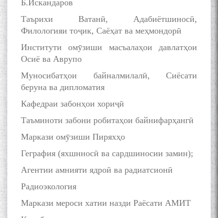
Б.Искандаров
Таърихи Ватанӣ, Адабиётшиносӣ,
Филологияи тоҷик, Саёҳат ва меҳмондорӣ
Институти омӯзиши масъалаҳои давлатҳои
Осиё ва Аврупо
Муносибатҳои байналмилалӣ, Сиёсати
беруна ва дипломатия
Кафедраи забонҳои хориҷӣ
Таъминоти забони робитаҳои байнифарҳангӣ
Маркази омӯзиши Пиряхҳо
Геграфия (яхшнносӣ ва сардшиносии замин);
Агентии амнияти ядроӣ ва радиатсионӣ
Радиоэкология
Маркази мероси хатии назди Раёсати АМИТ