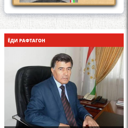
Қадамҷо - Лоҳутӣ
ЁДИ РАФТАГОН
4-уми декабр- зодрӯзи
шоири абадзинда Абулқосим
Лоҳутӣ