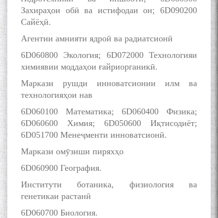
Захираҳои обӣ ва истифодаи он; 6D090200
Сайёҳӣ.
Агентии амнияти ядроӣ ва радиатсионӣ
6D060800 Экология; 6D072000 Технологияи
химиявии моддаҳои ғайриорганикӣ.
Маркази рушди инноватсионии илм ва
технологияҳои нав
6D060100 Математика; 6D060400 Физика;
6D060600 Химия; 6D050600 Иқтисодиёт;
6D051700 Менеҷменти инноватсионӣ.
Маркази омӯзиши пиряхҳо
6D060900 География.
Институти ботаника, физиология ва
генетикаи растанӣ
6D060700 Биология.