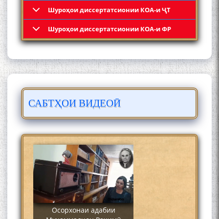
Шyроҳои диссертатсионии КОА-и ҶТ
Кадамчо Худои Шарифзода
Шyроҳои диссертатсионии КОА-и ФР
САБТҲОИ ВИДЕОӢ
Сайре дар Осорхона
Муҳаммадҷон Раҳимӣ
Осорхонаи адабии