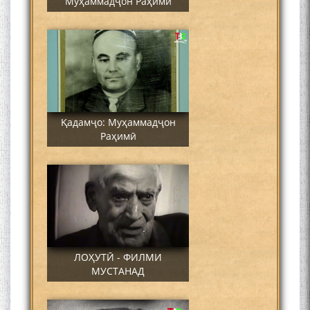
Муҳаммадҷон Раҳимӣ
Қадамҷо: Муҳаммадҷон
Раҳимӣ
ЛОҲУТӢ - ФИЛМИ
МУСТАНАД