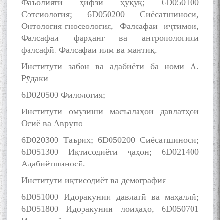
Фаъолияти ҳифзи ҳуқуқ; 6D050100
Сотсиология; 6D050200 Сиёсатшиносӣ,
Онтология-гносеология, Фалсафаи иҷтимоӣ,
Фалсафаи фарҳанг ва антропологияи
фалсафӣ, Фалсафаи илм ва мантиқ.
Институти забон ва адабиёти ба номи А.
Рӯдакӣ
6D020500 Филология;
Институти омӯзиши масъалаҳои давлатҳои
Осиё ва Аврупо
6D020300 Таърих; 6D050200 Сиёсатшиносӣ;
6D051300 Иқтисодиёти ҷаҳон; 6D021400
Адабиётшиносӣ.
Институти иқтисодиёт ва демография
6D051000 Идоракунии давлатӣ ва маҳаллӣ;
6D051800 Идоракунии лоиҳаҳо, 6D050701