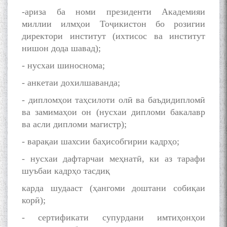
-ариза ба номи президенти Академияи
миллии илмҳои Тоҷикистон бо розигии
директори институт (ихтисос ва институт
БА МУНОСИБАТИ
нишон дода шавад);
БУЗУРГДОШТИ РӮЗИ РӮДАКӢ
- нусхаи шиноснома;
- анкетаи дохилшаванда;
- дипломҳои таҳсилоти олӣ ва баъдидипломӣ
ва замимаҳои он (нусхаи дипломи бакалавр
ва асли дипломи магистр);
Дар Академияи миллии
- варақаи шахсии баҳисобгирии кадрҳо;
илмҳои Тоҷикистон бахшида
ба 100-солагии мунаққиду
- нусхаи дафтарчаи меҳнатӣ, ки аз тарафи
адабиётшинос Соҳиб
шуъбаи кадрҳо тасдиқ
Табаров ҳамоиши илмӣ-
карда шудааст (ҳангоми доштани собиқаи
назариявӣ баргузор гардид.
корӣ);
- сертификати супурдани имтиҳонҳои