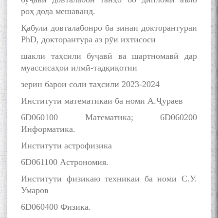
роҳ дода мешаванд.
Қабули довталабонро ба зинаи докторантураи
PhD, докторантура аз рӯи ихтисоси
шакли таҳсили буҷавӣ ва шартномавӣ дар
муассисаҳои илмӣ-тадқиқотии
зерин барои соли таҳсили 2023-2024
Институти математикаи ба номи А.Ҷӯраев
6D060100 Математика; 6D060200
Информатика.
Институти астрофизика
6D061100 Астрономия.
Институти физикаю техникаи ба номи С.У.
Умаров
6D060400 Физика.