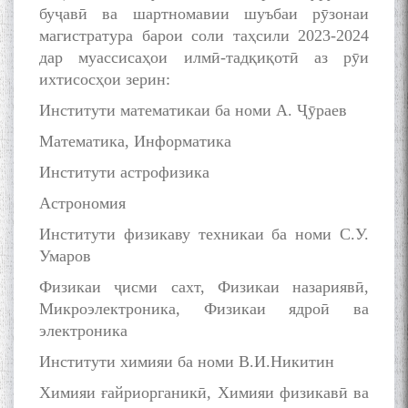
буҷавӣ ва шартномавии шуъбаи рӯзонаи
магистратура барои соли таҳсили 2023-2024
дар муассисаҳои илмӣ-тадқиқотӣ аз рӯи
ихтисосҳои зерин:
Институти математикаи ба номи А. Ҷӯраев
Математика, Информатика
Институти астрофизика
Астрономия
Институти физикаву техникаи ба номи С.У.
Умаров
Физикаи ҷисми сахт, Физикаи назариявӣ,
Микроэлектроника, Физикаи ядроӣ ва
электроника
Институти химияи ба номи В.И.Никитин
Химияи ғайриорганикӣ, Химияи физикавӣ ва