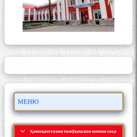
ШАРҲИ МУЛОҚОТ БО АҲЛИ
ИЛМ ВА МАОРИФИ КИШВАР
АЗ ҶОНИБИ ОЛИМОНИ
АКАДЕМИЯИ МИЛЛИИ
ИЛМҲОИ ТОҶИКИСТОН
БО 4 000 000 СОМОНӢ
ПАЙКАРА ВА ОСОРХОНАИ
МЕНЮ
МӮЪМИН ҚАНОАТ СОХТА
ШУД!
Ҳамоҳангсозии пажӯҳишҳои илмии соҳа