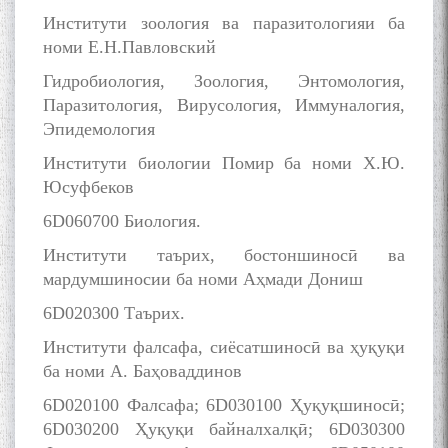
Институти зоология ва паразитологияи ба
номи Е.Н.Павловский
Гидробиология, Зоология, Энтомология,
Паразитология, Вирусология, Иммуналогия,
Эпидемология
Институти биологии Помир ба номи Х.Ю.
Юсуфбеков
6D060700 Биология.
Институти таърих, бостоншиносӣ ва
мардумшиносии ба номи Аҳмади Дониш
6D020300 Таърих.
Институти фалсафа, сиёсатшиносӣ ва ҳуқуқи
ба номи А. Баҳоваддинов
6D020100 Фалсафа; 6D030100 Ҳуқуқшиносӣ;
6D030200 Ҳуқуқи байналхалқӣ; 6D030300