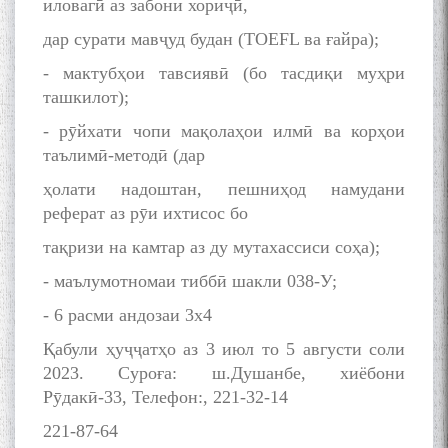
иловагӣ аз забони хориҷӣ,
МАВЛОНО ҶАЛОЛИДДИНИ
БАЛХӢ БУЗУРГТАРИН
дар сурати мавҷуд будан (TOEFL ва ғайра);
МУТАФАККИР ВА ОРИФИ
- мактубҳои тавсиявӣ (бо тасдиқи муҳри
ЗАБОНУ АДАБИ ТОҶИК
ташкилот);
- рӯйхати чопи мақолаҳои илмӣ ва корҳои
таълимӣ-методӣ (дар
ҳолати надоштан, пешниҳод намудани
реферат аз рӯи ихтисос бо
به عبارت دیگر: گفتگو با مومن
قناعت Mumin Qanoat
тақризи на камтар аз ду мутахассиси соҳа);
- маълумотномаи тиббӣ шакли 038-У;
- 6 расми андозаи 3х4
Қабули ҳуҷҷатҳо аз 3 июл то 5 августи соли
2023. Суроға: ш.Душанбе, хиёбони
Рӯдакӣ-33, Телефон:, 221-32-14
Сухбати навқаламон бо
Муъмин Қаноат\Meeting of
221-87-64