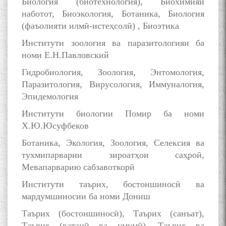
Биология (биотехнология), Биохимияи
наботот, Биоэкология, Ботаника, Биология
(фаъолияти илмӣ-истеҳсолӣ) , Биоэтика
Институти зоология ва паразитологияи ба
номи Е.Н.Павловский
Гидробиология, Зоология, Энтомология,
Паразитология, Вирусология, Иммуналогия,
Эпидемология
Институти биологии Помир ба номи
Х.Ю.Юсуфбеков
Ботаника, Экология, Зоология, Селексия ва
тухмипарварии зироатҳои саҳроӣ,
Мевапарварию сабзавоткорӣ
Институти таърих, бостоншиносӣ ва
мардумшиносии ба номи Дониш
Таърих (бостоншиносӣ), Таърих (санъат),
Таърих (ватанӣ ва умумӣ), Таърих ва