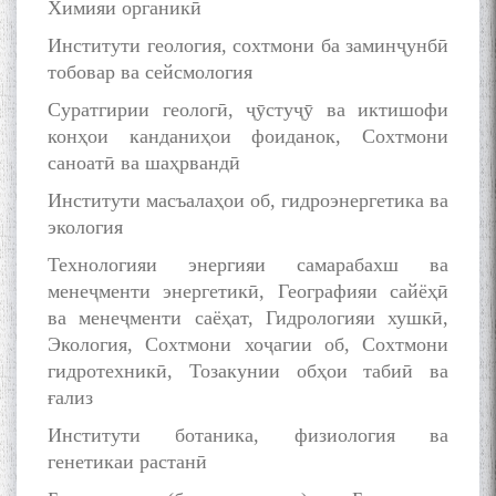
Химияи органикӣ
Институти геология, сохтмони ба заминҷунбӣ
тобовар ва сейсмология
Суратгирии геологӣ, ҷӯстуҷӯ ва иктишофи
конҳои канданиҳои фоиданок, Сохтмони
саноатӣ ва шаҳрвандӣ
Институти масъалаҳои об, гидроэнергетика ва
экология
Технологияи энергияи самарабахш ва
менеҷменти энергетикӣ, Географияи сайёҳӣ
ва менеҷменти саёҳат, Гидрологияи хушкӣ,
Экология, Сохтмони хоҷагии об, Сохтмони
гидротехникӣ, Тозакунии обҳои табиӣ ва
ғализ
Институти ботаника, физиология ва
генетикаи растанӣ