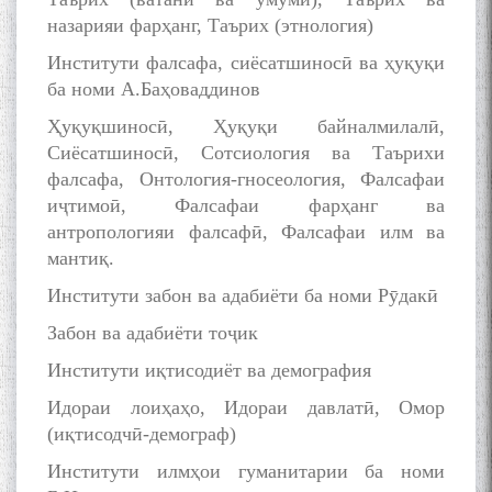
назарияи фарҳанг, Таърих (этнология)
Институти фалсафа, сиёсатшиносӣ ва ҳуқуқи
ба номи А.Баҳоваддинов
Ҳуқуқшиносӣ, Ҳуқуқи байналмилалӣ,
Сиёсатшиносӣ, Сотсиология ва Таърихи
фалсафа, Онтология-гносеология, Фалсафаи
иҷтимоӣ, Фалсафаи фарҳанг ва
антропологияи фалсафӣ, Фалсафаи илм ва
мантиқ.
Институти забон ва адабиёти ба номи Рӯдакӣ
Забон ва адабиёти тоҷик
Институти иқтисодиёт ва демография
Идораи лоиҳаҳо, Идораи давлатӣ, Омор
(иқтисодчӣ-демограф)
Институти илмҳои гуманитарии ба номи