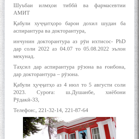
young talents with Mumyin
Шуъбаи илмҳои тиббӣ ва фармасевтии
Kanoat
АМИТ
Қабули хуҷҷатҳоро барои дохил шудан ба
аспирантура ва докторантура,
инчунин докторантура аз рӯи ихтисос- PhD
The Persian Gulf Beautiful
дар соли 2022 аз 04.07 то 05.08.2022 эълон
poetry from Устод Мумин
мекунад.
Қаноат (Ustod Mumin Qanoat)
Таҳсил дар аспирантура рӯзона ва ғоибона,
and Master Mehryar
Mehrafarin about the conflict
дар докторантура – рӯзона.
of the name of the Persian
Қабули ҳуҷҷатҳо аз 4 июл то 5 августи соли
Gulf
2023. Суроға: ш.Душанбе, хиёбони
Рӯдакӣ-33,
Сайри Дарвоз бо Мӯъмин
Телефон:, 221-32-14, 221-87-64
Қаноат: Чанор ҳам "гап"
мезанад