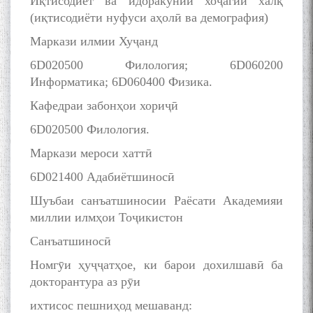
Иқтисодиёт ва идоракунии хоҷагии халқ
(иқтисодиёти нуфуси аҳолӣ ва демография)
Маркази илмии Хуҷанд
6D020500 Филология; 6D060200
Информатика; 6D060400 Физика.
Кафедраи забонҳои хориҷӣ
6D020500 Филология.
Маркази мероси хаттӣ
6D021400 Адабиётшиносӣ
Шуъбаи санъатшиносии Раёсати Академияи
миллии илмҳои Тоҷикистон
Санъатшиносӣ
Номгӯи ҳуҷҷатҳое, ки барои дохилшавӣ ба
докторантура аз рӯи
ихтисос пешниҳод мешаванд: