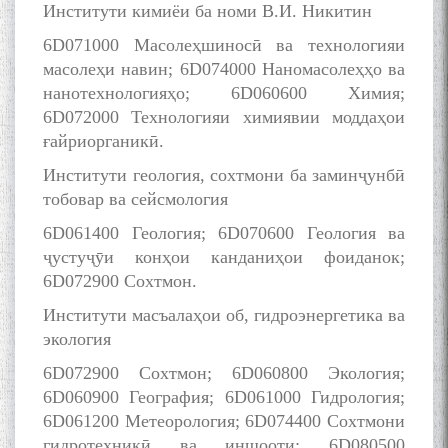
Институти кимиёи ба номи В.И. Никитин
6D071000 Масолеҳшиносӣ ва технологияи
масолеҳи навин; 6D074000 Наномасолеҳҳо ва
нанотехнологияҳо; 6D060600 Химия;
6D072000 Технологияи химиявии моддаҳои
ғайриорганикӣ.
Институти геология, сохтмони ба заминҷунбӣ
тобовар ва сейсмология
6D061400 Геология; 6D070600 Геология ва
ҷустуҷӯи конҳои канданиҳои фоиданок;
6D072900 Сохтмон.
Институти масъалаҳои об, гидроэнергетика ва
экология
6D072900 Сохтмон; 6D060800 Экология;
6D060900 География; 6D061000 Гидрология;
6D061200 Метеорология; 6D074400 Сохтмони
гидротехникӣ ва иншооти; 6D080500