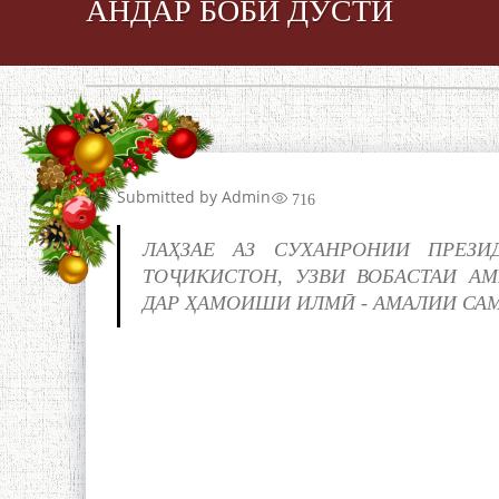
АНДАР БОБИ ДӮСТӢ
Submitted by
Admin
716
ЛАҲЗАЕ АЗ СУХАНРОНИИ ПРЕЗ
ТОҶИКИСТОН, УЗВИ ВОБАСТАИ А
ДАР ҲАМОИШИ ИЛМӢ - АМАЛИИ СА