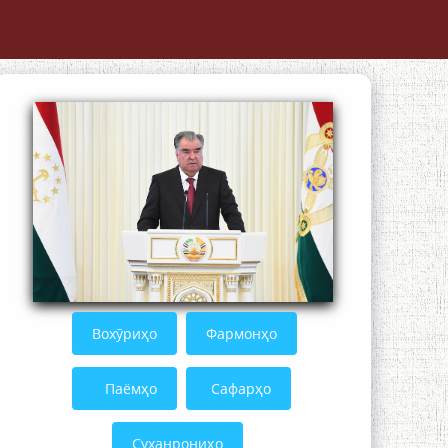
The Persian Gulf Beautiful poetry from
Устод Мумин Қаноат (Ustod Mumin
Qanoat) and Master Mehryar
Mehrafarin about the conflict of the
name of the Persian Gulf
Сайри Дарвоз бо Мӯъмин Қаноат:
Чанор ҳам "гап" мезанад
Вохӯриҳо
Фармонҳо
Паёмҳо
Сафарҳо
Суханрониҳо