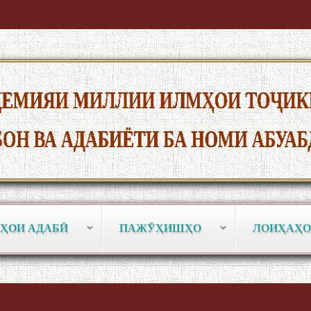
ҲОИ АДАБӢ
ПАЖӮҲИШҲО
ЛОИҲАҲО