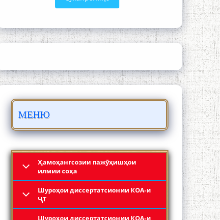
ШАРҲИ МУЛОҚОТ БО АҲЛИ ИЛМ ВА
МАОРИФИ КИШВАР АЗ ҶОНИБИ
ОЛИМОНИ АКАДЕМИЯИ МИЛЛИИ
ИЛМҲОИ ТОҶИКИСТОН
МЕНЮ
БО 4 000 000 СОМОНӢ ПАЙКАРА ВА
ОСОРХОНАИ МӮЪМИН ҚАНОАТ
СОХТА ШУД!
Ҳамоҳангсозии пажӯҳишҳои
илмии соҳа
Шyроҳои диссертатсионии КОА-и
ҶТ
Шyроҳои диссертатсионии КОА-и