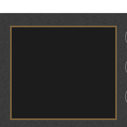
ТАҲҚИҚ ВА РАМЗКУШОИИ БАРХЕ АЗ ВОЖАҲОИ
ҶУҒРОФИИ ВАРЗОБ (ДАР АСОСИ МАВОДИ
ЗАБОНҲОИ ШАРҚИИ ЭРОНӢ) МИРЗОЕВ
САЙФИДДИН ҶАБОРОВИЧ.
ШИНОХТ ДАР ЗАМИНАИ ЭЪТИҚОД ВА
ЭЪТИРОФ
1
ФИРДАВСӢ ВА ДАҚИҚӢ
ҚАСИДАИ ГУМШУДАИ РӮДАКӢ ШАМСИДДИН
МУҲАММАДӢ.
ТВ САЁҲӢ: ИНЪИКОСИ ЧОРАБИНӢ БА
МУНОСИБАТИ ҶАШНИ ВАҲДАТИ МИЛЛӢ ДАР
АМИТ