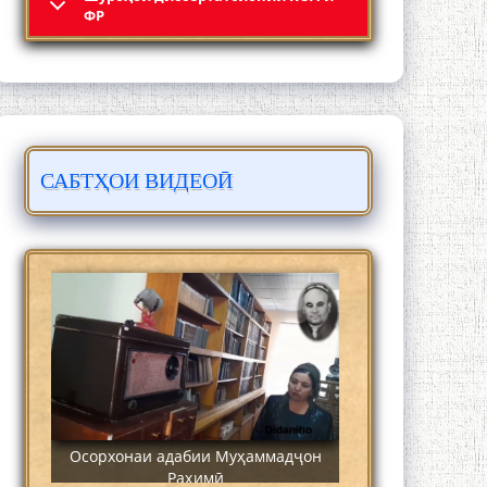
Кадамчо Худои Шарифзода
ФР
САБТҲОИ ВИДЕОӢ
Сайре дар Осорхона Муҳаммадҷон
Раҳимӣ
Осорхонаи адабии Муҳаммадҷон
Раҳимӣ