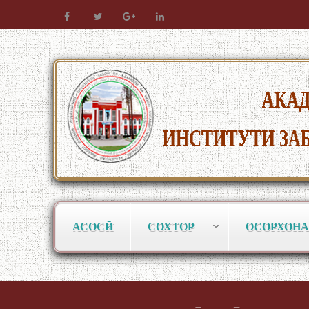
АСОСӢ
СОХТОР
ОСОРХОНА