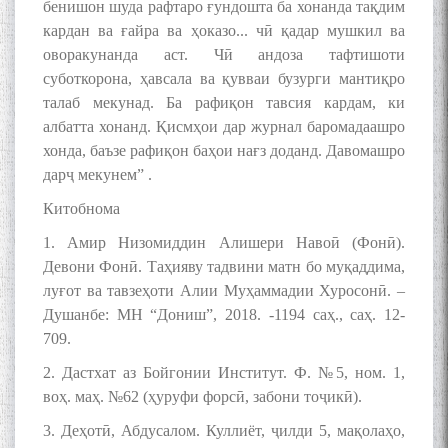
бенишон шуда рафтаро ғундошта ба хонанда тақдим
кардан ва ғайра ва ҳоказо... чӣ қадар мушкил ва
МАВЛОНО ҶАЛОЛИДДИНИ
оворакунанда аст. Чӣ андоза тафтишоти
БАЛХӢ БУЗУРГТАРИН
суботкорона, ҳавсала ва қувваи бузурги мантиқро
МУТАФАККИР ВА ОРИФИ
талаб мекунад. Ба рафиқон тавсия кардам, ки
ЗАБОНУ АДАБИ ТОҶИК
албатта хонанд. Қисмҳои дар журнал баромадаашро
хонда, баъзе рафиқон баҳои нағз доданд. Давомашро
дарҷ мекунем” .
Китобнома
به عبارت دیگر: گفتگو با مومن
1. Амир Низомиддин Алишери Навоӣ (Фонӣ).
قناعت Mumin Qanoat
Девони Фонӣ. Таҳияву тадвини матн бо муқаддима,
луғот ва тавзеҳоти Алии Муҳаммадии Хуросонӣ. –
Душанбе: МН “Дониш”, 2018. -1194 саҳ., саҳ. 12-
709.
2. Дастхат аз Бойгонии Институт. Ф. №5, ном. 1,
воҳ. маҳ. №62 (ҳуруфи форсӣ, забони тоҷикӣ).
3. Деҳотӣ, Абдусалом. Куллиёт, ҷилди 5, мақолаҳо,
Сухбати навқаламон бо