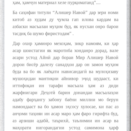
ҳам, ҳамчун материал хеле пурқиматанд”....
Ба саҳифаи титули “Алишер Навоӣ” дар зери номи
китоб аз худам ду ҷумла гап илова кардам ва
азбаски масъалаи муҳим буд, як нусхаи онро барои
тасдиқ ба шумо фиристодам” .
Дар охир ҳаминро мехоҳам, зикр намоям, ки ҳар
асар шоистагии як маротиба хонданро дорад, вале
асари устод Айнӣ дар бораи Мир Алишер Навоӣ
дорои бисёр далелу санадҳои дар он замон муҳим
буда ва бо як лаёқати нависандагӣ ва мулоҳизаву
мушоҳидаи мантиқии айнивор эҷод шудааст, ки
иттифоқан ин тарафи масъала ҳам аз диди
жарфнигари Деҳотӣ барин донандаи масъалаҳои
адабу фарҳангу забону баёни миллии мо берун
намондааст ва бо ҳамон эҳсосу хулосае, ки пас аз
анҷоми таҳияи ин асар маро ҳам фаро гирифта буд,
аз арзиши адабӣ, таърихӣ, таълимии ин асар ва
маҳорати нигорандагии устод самимона ҳарф