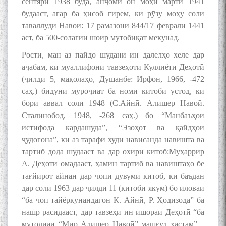
сентяри 1938 буда, анҷоми он моҳи марти 1941
будааст, агар ба ҳисоб гирем, ки рӯзу моҳу соли
таваллуди Навоӣ: 17 рамазони 844/17 феврали 1441
аст, ба 500-солагии шоир мутобиқат мекунад.
Ростӣ, ман аз пайдо шудани ин далелҳо хеле дар
аҷабам, ки муаллифони тавзеҳоти Куллиёти Деҳотӣ
(ҷилди 5, мақолаҳо, Душанбе: Ирфон, 1966, -472
саҳ.) бидуни муроҷиат ба номи китоби устод, ки
бори аввал соли 1948 (С.Айнӣ. Алишер Навоӣ.
Сталинобод, 1948, -268 саҳ.) бо “Манбаъҳои
истифода кардашуда”, “Эзоҳот ва қайдҳои
ҷудогона”, ки аз тарафи худи нависанда навишта ва
тартиб дода шудааст ва дар охири китоб:Муҳаррир
А. Деҳотӣ омадааст, ҳамин тартиб ва навиштаҳо бе
тағйирот айнан дар чопи дувуми китоб, ки баъдан
дар соли 1963 дар ҷилди 11 (китоби якум) бо иловаи
“ба чоп тайёркунандагон К. Айнӣ, Р. Ҳодизода” ба
нашр расидааст, дар тавзеҳи ин ишораи Деҳотӣ “ба
мутолиаи “Мир Алишер Навоӣ” машғул ҳастам” –