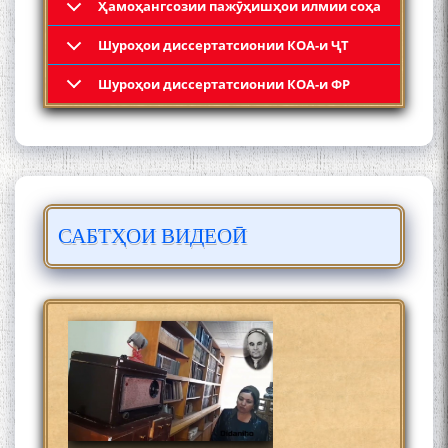
Ҳамоҳангсозии пажӯҳишҳои илмии соҳа
Шyроҳои диссертатсионии КОА-и ҶТ
Кадамчо Худои Шарифзода
Шyроҳои диссертатсионии КОА-и ФР
САБТҲОИ ВИДЕОӢ
Сайре дар Осорхона
Муҳаммадҷон Раҳимӣ