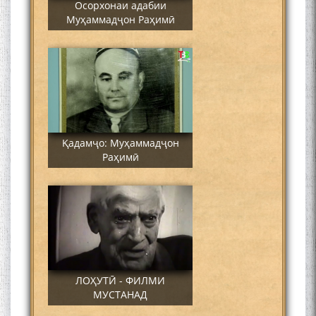
Осорхонаи адабии
Муҳаммадҷон Раҳимӣ
Қадамҷо: Муҳаммадҷон
Раҳимӣ
ЛОҲУТӢ - ФИЛМИ
МУСТАНАД