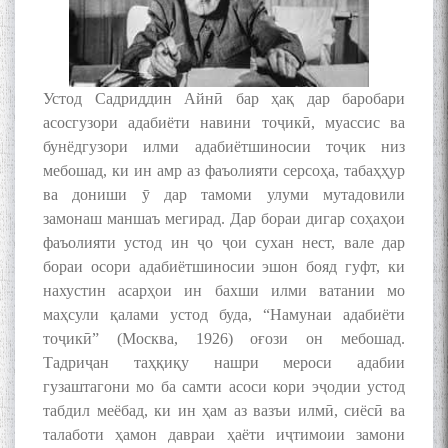
Устод Садриддин Айнӣ бар ҳақ дар баробари
асосгузори адабиёти навини тоҷикӣ, муассис ва
бунёдгузори илми адабиётшиносии тоҷик низ
мебошад, ки ин амр аз фаъолияти серсоҳа, табаҳҳур
ва дониши ӯ дар тамоми улуми мутадовили
замонаш маншаъ мегирад. Дар бораи дигар соҳаҳои
фаъолияти устод ин ҷо ҷои сухан нест, вале дар
бораи осори адабиётшиносии эшон бояд гуфт, ки
нахустин асарҳои ин бахши илми ватании мо
маҳсули қалами устод буда, “Намунаи адабиёти
тоҷикӣ” (Москва, 1926) оғози он мебошад.
Тадриҷан таҳқиқу нашри мероси адабии
гузаштагони мо ба самти асоси кори эҷодии устод
табдил меёбад, ки ин ҳам аз вазъи илмӣ, сиёсӣ ва
талаботи ҳамон давраи ҳаёти иҷтимоии замони