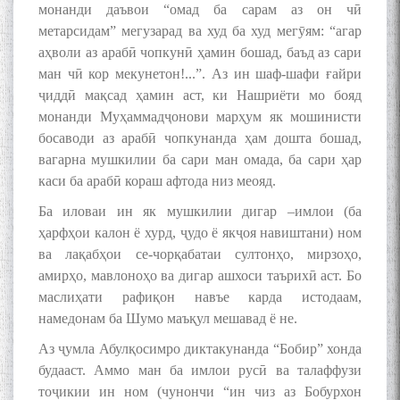
монанди даъвои “омад ба сарам аз он чӣ
метарсидам” мегузарад ва худ ба худ мегӯям: “агар
аҳволи аз арабӣ чопкунӣ ҳамин бошад, баъд аз сари
ман чӣ кор мекунетон!...”. Аз ин шаф-шафи ғайри
ҷиддӣ мақсад ҳамин аст, ки Нашриёти мо бояд
монанди Муҳаммадҷонови марҳум як мошинисти
босаводи аз арабӣ чопкунанда ҳам дошта бошад,
вагарна мушкилии ба сари ман омада, ба сари ҳар
каси ба арабӣ кораш афтода низ меояд.
Ба иловаи ин як мушкилии дигар –имлои (ба
ҳарфҳои калон ё хурд, ҷудо ё якҷоя навиштани) ном
ва лақабҳои се-чорқабатаи султонҳо, мирзоҳо,
амирҳо, мавлоноҳо ва дигар ашхоси таърихӣ аст. Бо
маслиҳати рафиқон навъе карда истодаам,
намедонам ба Шумо маъқул мешавад ё не.
Аз ҷумла Абулқосимро диктакунанда “Бобир” хонда
будааст. Аммо ман ба имлои русӣ ва талаффузи
тоҷикии ин ном (чунончи “ин чиз аз Бобурхон