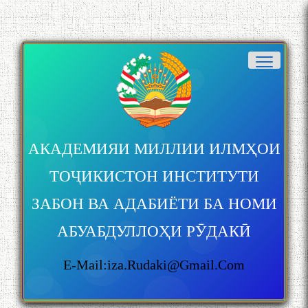
АКАДЕМИЯИ МИЛЛИИ ИЛМҲОИ
ТОҶИКИСТОН ИНСТИТУТИ
ЗАБОН ВА АДАБИЁТИ БА НОМИ
АБУАБДУЛЛОҲИ РӮДАКӢ
E-Mail:iza.rudaki@gmail.com