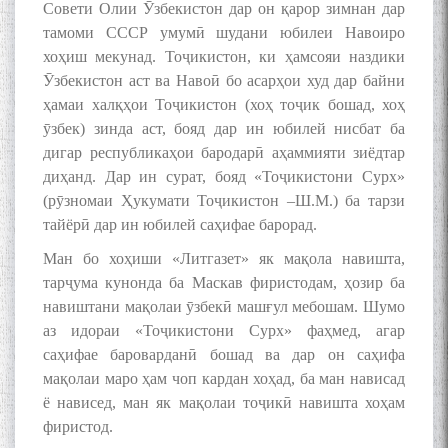
Совети Олии Ӯзбекистон дар он қарор зимнан дар
тамоми СССР умумӣ шудани юбилеи Навоиро
хоҳиш мекунад. Тоҷикистон, ки ҳамсояи наздики
Ӯзбекистон аст ва Навоӣ бо асарҳои худ дар байни
ҳамаи халқҳои Тоҷикистон (хоҳ тоҷик бошад, хоҳ
ӯзбек) зинда аст, бояд дар ин юбилей нисбат ба
дигар республикаҳои бародарӣ аҳаммияти зиёдтар
диҳанд. Дар ин сурат, бояд «Тоҷикистони Сурх»
(рӯзномаи Ҳукумати Тоҷикистон –Ш.М.) ба тарзи
тайёрӣ дар ин юбилей саҳифае барорад.
Ман бо хоҳиши «Литгазет» як мақола навишта,
тарҷума кунонда ба Маскав фиристодам, ҳозир ба
навиштани мақолаи ӯзбекӣ машғул мебошам. Шумо
аз идораи «Тоҷикистони Сурх» фаҳмед, агар
саҳифае бароварданӣ бошад ва дар он саҳифа
мақолаи маро ҳам чоп кардан хоҳад, ба ман нависад
ё нависед, ман як мақолаи тоҷикӣ навишта хоҳам
фиристод.