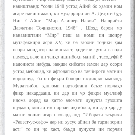
навиштаанд: “соли 1948 устод Айнӣ бо ҳамин ном
асаре навиштаааст, ки муҳаррири он А. Деҳотӣ буд.
Ниг. С.Айнӣ. “Мир Алишер Навоӣ”. Нашриёти
Давлатии Тоҷикистон, 1948” . Шояд барои мо
нанавиштани “Мир” пеш аз номи ин шоиру
мутафаккири асри XV, ки ба забони тоҷикӣ ҳам
осори мондагор навиштааст, ҳодисаи ҷузъӣ ва одӣ
намояд, вале ин танҳо иштибоҳи матнӣ , тасодуфӣ ё
надониста набуда, нақши сиёсати замон дар осори
устод мебошад, ки афтодагиҳо ва тағйироти матнии
воридшуда ба он фикри болоро тасдиқ менамоянд.
Мураттибон ҳангоми партофтани баъзе порчаҳо
фикр накардаанд, ки дар ин ҷо фикри муаллиф
идома дорад ва ҳатто аломати дунуқта гузошта
шудааст, мисли ин порчаи иқтибосӣ, ки дар ҳар ду
матни чопии асар наовардаанд. “Иборати таърихи
«Равзат-ус-сафо» дар ин хусус айнан ба тарзи зерин
аст:” то ин ҷо ҳаст, баъди дунуқта ин порчаи