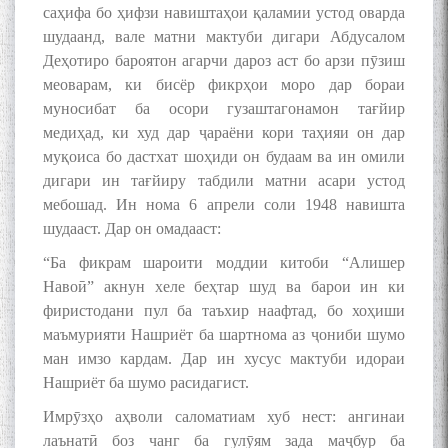
саҳифа бо ҳифзи навиштаҳои қаламии устод оварда
шудаанд, вале матни мактуби дигари Абдусалом
Деҳотиро бароятон агарчи дароз аст бо арзи пӯзиш
меоварам, ки бисёр фикрҳои моро дар бораи
муносибат ба осори гузаштагонамон тағйир
медиҳад, ки худ дар ҷараёни кори таҳияи он дар
муқоиса бо дастхат шоҳиди он будаам ва ин омили
дигари ин тағйиру табдили матни асари устод
мебошад. Ин нома 6 апрели соли 1948 навишта
шудааст. Дар он омадааст:
“Ба фикрам шароити моддии китоби “Алишер
Навоӣ” акнун хеле беҳтар шуд ва барои ин ки
фиристодани пул ба таъхир наафтад, бо хоҳиши
маъмурияти Нашриёт ба шартнома аз ҷониби шумо
ман имзо кардам. Дар ин хусус мактуби идораи
Нашриёт ба шумо расидагист.
Имрӯзҳо аҳволи саломатиам хуб нест: ангинаи
лаънатӣ боз чанг ба гулӯям зада маҷбур ба