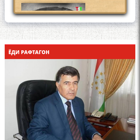
Қадамҷо - Лоҳутӣ
ЁДИ РАФТАГОН
4-уми декабр- зодрӯзи
шоири абадзинда Абулқосим
Лоҳутӣ