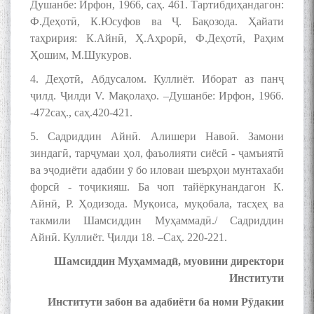
Муъмин Қаноат\Meeting of
Душанбе: Ирфон, 1966, саҳ. 461. Тартибдиҳандагон:
young talents with Mumyin
Ф.Деҳотӣ, К.Юсуфов ва Ҷ. Бақозода. Ҳайати
Kanoat
таҳририя: К.Айнӣ, Ҳ.Аҳрорӣ, Ф.Деҳотӣ, Раҳим
Ҳошим, М.Шукуров.
4. Деҳотӣ, Абдусалом. Куллиёт. Иборат аз панҷ
ҷилд. Ҷилди V. Мақолаҳо. –Душанбе: Ирфон, 1966.
-472саҳ., саҳ.420-421.
The Persian Gulf Beautiful
5. Садриддин Айнӣ. Алишери Навоӣ. Замони
poetry from Устод Мумин
зиндагӣ, тарҷумаи ҳол, фаъолияти сиёсӣ - ҷамъиятӣ
Қаноат (Ustod Mumin Qanoat)
and Master Mehryar
ва эҷодиёти адабии ӯ бо иловаи шеърҳои мунтахаби
Mehrafarin about the conflict
форсӣ - тоҷикияш. Ба чоп тайёркунандагон К.
of the name of the Persian
Айнӣ, Р. Ҳодизода. Муқоиса, муқобала, тасҳеҳ ва
Gulf
такмили Шамсиддин Муҳаммадӣ./ Садриддин
Айнӣ. Куллиёт. Ҷилди 18. –Саҳ. 220-221.
Шамсиддин Муҳаммадӣ, муовини директори
Сайри Дарвоз бо Мӯъмин
Қаноат: Чанор ҳам "гап"
Институти
мезанад
Институти забон ва адабиёти ба номи Рӯдакии