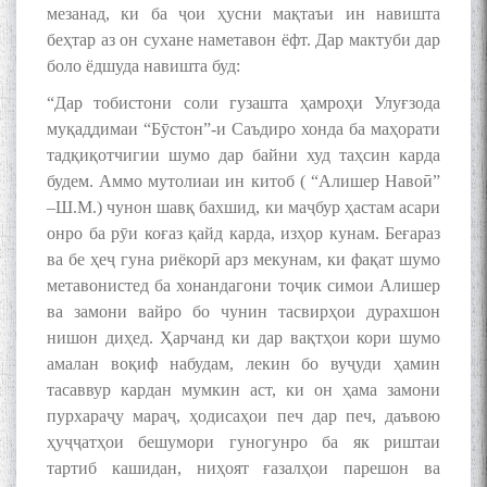
мезанад, ки ба ҷои ҳусни мақтаъи ин навишта
беҳтар аз он сухане наметавон ёфт. Дар мактуби дар
боло ёдшуда навишта буд:
“Дар тобистони соли гузашта ҳамроҳи Улуғзода
БА МУНОСИБАТИ
муқаддимаи “Бӯстон”-и Саъдиро хонда ба маҳорати
БУЗУРГДОШТИ РӮЗИ РӮДАКӢ
тадқиқотчигии шумо дар байни худ таҳсин карда
будем. Аммо мутолиаи ин китоб ( “Алишер Навоӣ”
–Ш.М.) чунон шавқ бахшид, ки маҷбур ҳастам асари
онро ба рӯи коғаз қайд карда, изҳор кунам. Беғараз
ва бе ҳеҷ гуна риёкорӣ арз мекунам, ки фақат шумо
метавонистед ба хонандагони тоҷик симои Алишер
ва замони вайро бо чунин тасвирҳои дурахшон
Дар Академияи миллии
нишон диҳед. Ҳарчанд ки дар вақтҳои кори шумо
илмҳои Тоҷикистон бахшида
амалан воқиф набудам, лекин бо вуҷуди ҳамин
ба 100-солагии мунаққиду
адабиётшинос Соҳиб
тасаввур кардан мумкин аст, ки он ҳама замони
Табаров ҳамоиши илмӣ-
пурхараҷу мараҷ, ҳодисаҳои печ дар печ, даъвою
назариявӣ баргузор гардид.
ҳуҷҷатҳои бешумори гуногунро ба як риштаи
тартиб кашидан, ниҳоят ғазалҳои парешон ва