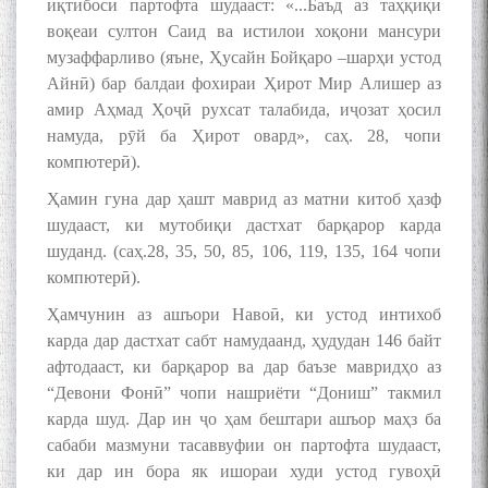
иқтибосӣ партофта шудааст: «...Баъд аз таҳқиқи
воқеаи султон Саид ва истилои хоқони мансури
музаффарливо (яъне, Ҳусайн Бойқаро –шарҳи устод
Айнӣ) бар балдаи фохираи Ҳирот Мир Алишер аз
амир Аҳмад Ҳоҷӣ рухсат талабида, иҷозат ҳосил
намуда, рӯй ба Ҳирот овард», саҳ. 28, чопи
компютерӣ).
Ҳамин гуна дар ҳашт маврид аз матни китоб ҳазф
шудааст, ки мутобиқи дастхат барқарор карда
шуданд. (саҳ.28, 35, 50, 85, 106, 119, 135, 164 чопи
компютерӣ).
Ҳамчунин аз ашъори Навоӣ, ки устод интихоб
карда дар дастхат сабт намудаанд, ҳудудан 146 байт
афтодааст, ки барқарор ва дар баъзе мавридҳо аз
“Девони Фонӣ” чопи нашриёти “Дониш” такмил
карда шуд. Дар ин ҷо ҳам бештари ашъор маҳз ба
сабаби мазмуни тасаввуфии он партофта шудааст,
ки дар ин бора як ишораи худи устод гувоҳӣ