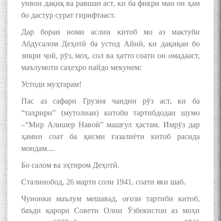
унвон дақиқ ва равшан аст, ки ба фикри ман он ҳам
бо дастур сурат гирифтааст.
Дар бораи номи аслии китоб мо аз мактуби
Абдусалом Деҳотӣ ба устод Айнӣ, ки дақиқан бо
зикри ҷой, рӯз, моҳ, сол ва ҳатто соати он омадааст,
маълумоти саҳеҳро пайдо мекунем:
Устоди муҳтарам!
Пас аз сафари Грузия чандин рӯз аст, ки ба
“таҳрири” (мутолиаи) китоби тартибдодаи шумо
–“Мир Алишер Навоӣ” машғул ҳастам. Имрӯз дар
ҳамин соат ба қисми ғазалиёти китоб расида
мондам....
Бо салом ва эҳтиром Деҳотӣ.
Сталинобод, 26 марти соли 1941, соати яки шаб.
Чунонки маълум мешавад, оғози тартиби китоб,
баъди қарори Совети Олии Ӯзбекистон аз моҳи