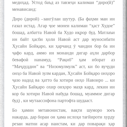
медиҳад. Устод баъд аз тавзеҳи калимаи “диро(й)”
менависанд:
Диро (дирой) –зангӯлаи шутур. (Ба фаҳми ман ин
ғазал истад. Агар ҷое монеи калимаи “ҳаст Худое”
бошад, албатта Навоӣ ба Худо иқрор буд. Матлаъи
ин байт ҳасби ҳоли Навоӣ аст дар муносибати
Ҳусайн Бойқаро, ки ҳарчанд ӯ чандин бор ба ин
ҷафо кард, аммо ин монанди дигар аҳли дарбор
бевафоӣ нанамуд. “Рақиб” ҳам иборат аз
“Маҷдуддин” ва “Низомулмулк” аст, ки бо вуҷуди
онҳо ба Навоӣ зулм кардан, Ҳусайн Бойқаро онҳоро
ҷазо надод ва ҳатто ба хотири онҳо Навоиро ... ки
Ҳусайн Байқаро охир онҳоро маҳв кард, лекин ин
кор ба хотири Навоӣ набуда бошад, муаммое дигар
буд) , ки мутаассифона партофта шудааст.
Бо ҳамин метавонистам, вақти шуморо зоеъ
накарда, дар бораи он ҳама ислоҳи тағйироти хурду
резаи матни асар наистам, ки дар поварақи ҳар