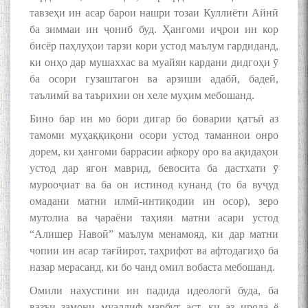
тавзеҳи ин асар барои нашри тозаи Куллиёти Айнӣ
ба зиммаи ин ҷониб буд. Ҳангоми иҷрои ин кор
бисёр паҳлуҳои тарзи кори устод маълум гардиданд,
ки онҳо дар мушаххас ва муайян кардани дидгоҳи ӯ
ба осори гузаштагон ва арзиши адабӣ, бадеӣ,
таълимӣ ва таърихии он хеле муҳим мебошанд.
Бино бар ин мо бори дигар бо боварии қатъӣ аз
тамоми муҳаққиқони осори устод таманнои онро
дорем, ки ҳангоми баррасии афкору оро ва ақидаҳои
устод дар ягон маврид, бевосита ба дастхати ӯ
мурооҷиат ва ба он истинод кунанд (то ба вуҷуд
омадани матни илмӣ-интиқодии ин осор), зеро
мутолиа ва ҷараёни таҳияи матни асари устод
“Алишер Навоӣ” маълум менамояд, ки дар матни
чопии ин асар тағйирот, таҳрифот ва афтодагиҳо ба
назар мерасанд, ки бо чанд омил вобаста мебошанд.
Омили нахустини ин падида идеологӣ буда, ба
вазъи замони муаллиф марбут аст, ки аз ирода ё