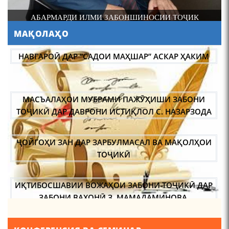
И
АБАРМАРДИ ИЛМИ ЗАБОНШИНОСИИ ТОҶИК
МАҚОЛАҲО
АБУЛҚОСИМ ЛОҲУТӢ /
ABULQOSIM LOHUTY/
НАВГАРОӢ ДАР “САДОИ МАҲШАР” АСКАР ҲАКИМ
МАСЪАЛАҲОИ МУБРАМИ ПАЖӮҲИШИ ЗАБОНИ
ТОҶИКӢ ДАР ДАВРОНИ ИСТИҚЛОЛ С. НАЗАРЗОДА
ҶОЙГОҲИ ЗАН ДАР ЗАРБУЛМАСАЛ ВА МАҚОЛҲОИ
Что знают в Ташкенте о
Мирзо Турсунзаде, чьим
ТОҶИКӢ
именем назвали станцию
метро?
ИҚТИБОСШАВИИ ВОЖАҲОИ ЗАБОНИ ТОҶИКӢ ДАР
ЗАБОНИ ВАХОНӢ З. МАМАДАМИНОВА.
ТАҲҚИҚ ВА РАМЗКУШОИИ БАРХЕ АЗ ВОЖАҲОИ