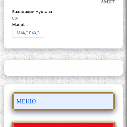
АМИТ
Баҳодиҳии муҳтаво :
0%
Maqola:
МАҚОЛАҲО
ШАРҲИ МУЛОҚОТ БО АҲЛИ
ИЛМ ВА МАОРИФИ КИШВАР
АЗ ҶОНИБИ ОЛИМОНИ
АКАДЕМИЯИ МИЛЛИИ
ИЛМҲОИ ТОҶИКИСТОН
БО 4 000 000 СОМОНӢ
ПАЙКАРА ВА ОСОРХОНАИ
МЕНЮ
МӮЪМИН ҚАНОАТ СОХТА
ШУД!