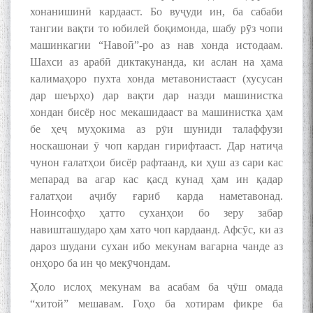
хонанишинӣ кардааст. Бо вуҷуди ин, ба сабаби
тангии вақти то юбилей боқимонда, шабу рӯз чопи
машинкагии “Навоӣ”-ро аз нав хонда истодаам.
Шахси аз арабӣ диктакунанда, ки аслан на ҳама
калимаҳоро пухта хонда метавонистааст (хусусан
дар шеърҳо) дар вақти дар назди машинистка
хондан бисёр нос мекашидааст ва машинистка ҳам
бе ҳеҷ муҳокима аз рӯи шуниди талаффузи
носкашонаи ӯ чоп кардан гирифтааст. Дар натиҷа
чунон ғалатҳои бисёр рафтаанд, ки ҳуш аз сари кас
мепарад ва агар кас қасд кунад ҳам ин қадар
ғалатҳои аҷибу ғариб карда наметавонад.
Ноинсофҳо ҳатто суханҳои бо зеру забар
навишташударо ҳам хато чоп кардаанд. Афсӯс, ки аз
дароз шудани сухан ибо мекунам вагарна чанде аз
онҳоро ба ин ҷо мекӯчондам.
Ҳоло ислоҳ мекунам ва асабам ба ҷӯш омада
“хитой” мешавам. Гоҳо ба хотирам фикре ба