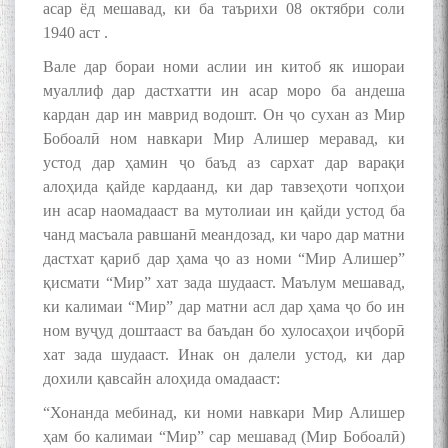
асар ёд мешавад, ки ба таърихи 08 октябри соли
1940 аст .
Вале дар бораи номи аслии ин китоб як ишораи
муаллиф дар дастхатти ин асар моро ба андеша
кардан дар ин маврид водошт. Он ҷо сухан аз Мир
Бобоалӣ ном навкари Мир Алишер меравад, ки
устод дар ҳамин ҷо баъд аз сархат дар варақи
алоҳида қайде кардаанд, ки дар тавзеҳоти чопҳои
ин асар наомадааст ва мутолиаи ин қайди устод ба
чанд масъала равшанӣ меандозад, ки чаро дар матни
дастхат қариб дар ҳама ҷо аз номи “Мир Алишер”
қисмати “Мир” хат зада шудааст. Маълум мешавад,
ки калимаи “Мир” дар матни асл дар ҳама ҷо бо ин
ном вуҷуд доштааст ва баъдан бо хулосаҳои иҷборӣ
хат зада шудааст. Инак он далели устод, ки дар
дохили қавсайн алоҳида омадааст:
“Хонанда мебинад, ки номи навкари Мир Алишер
ҳам бо калимаи “Мир” сар мешавад (Мир Бобоалӣ)