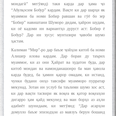
мондагӣ” мегӯянд) такя карда дар ҳама ҷо
“Абулқосим Бобур” кардам. Вақте ки дар шарҳи як
муаммои ба номи Бобир равшан ва гӯё бо зер
“Бобир” навиштани Шуморо дидам, ҳайрон шудам,
ки оё кадоми ин вариантҳо дуруст аст: Бобир ё
Бобур? Дар ин хусус мунтазири ҷавоби шумо
ҳастам.
Калимаи “Мир”-ро дар баъзе ҷойҳои китоб ба номи
Алишер илова кардам. Дар бораи ду таърих
муаммое, ки аз они Ҳайрат ва худатон буда, дар
китоб мондан ва намонданашонро ба ман ҳавола
карда будед, ба ҳамин қарор омадам, ки истанд,
чунки будани онҳо тавсифи муамморо пурратар
мекунад. Зотан ин услуб ба таълими шумо хос аст,
ки дар вақти тасвири як воқеа як қатор воқеаҳои
дигарро ҳам қайд мекунед ва ман борҳо аз аҳли
адабиёт шунидаам, ки мегӯянд: “Дар асарҳои
домулло баъзе эпизодҳои аз мавзуъ берун бошанд