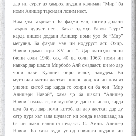
дар ин сурат аз ҳамроҳ шудани калимаи “Мир” ба
номи Алишер тарсидан лозим нест.
Ном ҳам таърихест. Ба фаҳми ман, тағйир додани
таърих дуруст нест. Баъзе одамҳо барои “сурх”
карда нишон додани Алишер номи ӯро бе “Мир”
мегӯянд. Ба фаҳми ман ин нодуруст аст. Охир,
Навоӣ одами асри XV аст ”. Дар матнҳои чопӣ
(чопи соли 1948, саҳ. 40 ва соли 1963) номи ин
навкар дар шакли Мирбобо Алӣ омадааст, ки мо дар
чопи нави Куллиёт онро ислоҳ намудем. Ва
мутолиаи матни дастхат нишон дод, ки ин ном аз
унвони китоб сар карда то охири он ба ҷои “Мир
Алишери Навоӣ”, ҳама ҷо ба шакли “Алишер
Навоӣ” омадааст, ки мутобиқи дастхат ислоҳ карда
шуд ба ҷуз дар номи китоб, ки дар дастхат дар ду
сатр пура хат зада шудааст, ки хонда намешавад ва
ба ин шакл навишта шудааст: С. Айнӣ. Алишер
Навоӣ. Бо хати худи устод навишта шудани ин