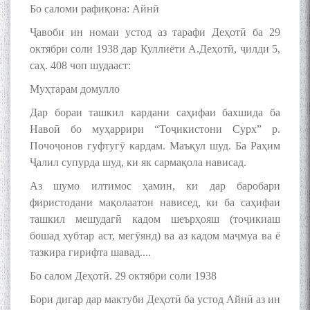
Бо саломи рафиқона: Айнӣ
Ҷавоби ин номаи устод аз тарафи Деҳотӣ ба 29
октябри соли 1938 дар Куллиёти А.Деҳотӣ, ҷилди 5,
саҳ. 408 чоп шудааст:
Муҳтарам домулло
Дар бораи ташкил кардани саҳифаи бахшида ба
Навоӣ бо муҳаррири “Тоҷикистони Сурх” р.
Почоҷонов гуфтугӯ кардам. Маъқул шуд. Ба Раҳим
Ҷалил супурда шуд, ки як сармақола нависад.
Аз шумо илтимос ҳамин, ки дар баробари
фиристодани мақолаатон нависед, ки ба саҳифаи
ташкил мешудагӣ кадом шеърҳояш (тоҷикиаш
бошад хубтар аст, мегӯянд) ва аз кадом маҷмуа ва ё
тазкира гирифта шавад....
Бо салом Деҳотӣ. 29 октябри соли 1938
Бори дигар дар мактуби Деҳотӣ ба устод Айнӣ аз ин