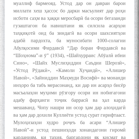
муаллиф бармеояд. Устод дар он давраи барои
миллати хеш ҳассос бо дарки масъулият дар роҳи
исботи саҳм ва ҳаққи меросбарӣ ба осори бегазанди
гузаштагон ба навиштани як силсила асарҳои
таҳқиқотӣ оид ба зиндагӣ ва осори шахсиятҳои
адабӣ пардохта, ба муносибати 1000-солагии
Абулқосими Фирдавсӣ “Дар бораи Фирдавсӣ ва
“Шоҳнома”-и ӯ” (1934), «Шайхурраис Абӯалӣ ибни
Сино», «Шайх Муслиҳиддин Саъдии Шерозӣ»,
«Устод Рӯдакӣ», «Камоли Хуҷандӣ», «Алишер
Навоӣ», «Зайниддин Маҳмуди Восифӣ» ва монанди
инҳоро ба табъ мерасонанд, ки дар ин асарҳо бисёр
масъалаҳои муҳими рӯзгору осори ин нобиғагони
адабу фарҳанги тоҷик баррасӣ ва ҳал карда
мешаванд. Чопу нашри ин осор ҳам дар алоҳидагӣ
ва ҳам дар дохили Куллиёти устод сурат гирифтааст.
Мулоҳизаҳои худро роҷеъ ба асари “Алишер
Навоӣ”-и устод пешниҳоди хонандагони гиромӣ
карданиям, ки таҳия, баргардони як қисмат ва