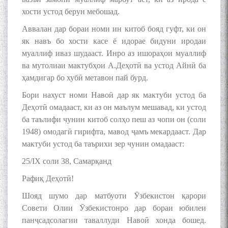
хости устод берун мебошад.
Аввалан дар бораи номи ин китоб бояд гуфт, ки он
як навъ бо хости касе ё идорае бидуни иродаи
муаллиф иваз шудааст. Инро аз ишораҳои муаллиф
ва мутолиаи мактубҳои А.Деҳотӣ ва устод Айнӣ ба
ҳамдигар бо хубӣ метавон пай бурд.
Бори нахуст номи Навоӣ дар як мактуби устод ба
Деҳотӣ омадааст, ки аз он маълум мешавад, ки устод
ба таълифи чунин китоб солҳо пеш аз чопи он (соли
1948) омодагӣ гирифта, мавод ҷамъ мекардааст. Дар
мактуби устод ба таърихи зер чунин омадааст:
25/IX соли 38, Самарқанд
Рафиқ Деҳотӣ!
Шояд шумо дар матбуоти Ӯзбекистон қарори
Совети Олии Ӯзбекистонро дар бораи юбилеи
панҷсадсолагии таваллуди Навоӣ хонда бошед.