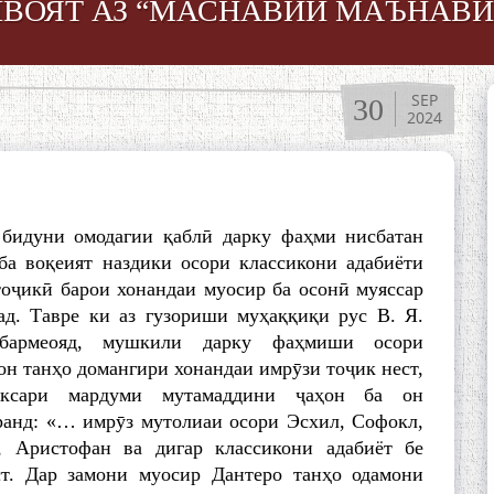
ИВОЯТ АЗ “МАСНАВИИ МАЪНАВӢ
SEP
30
2024
 бидуни омодагии қаблӣ дарку фаҳми нисбатан
ба воқеият наздики осори классикони адабиёти
оҷикӣ барои хонандаи муосир ба осонӣ муяссар
ад. Тавре ки аз гузориши муҳаққиқи рус В. Я.
бармеояд, мушкили дарку фаҳмиши осори
он танҳо домангири хонандаи имрӯзи тоҷик нест,
аксари мардуми мутамаддини ҷаҳон ба он
ранд: «… имрӯз мутолиаи осори Эсхил, Софокл,
, Аристофан ва дигар классикони адабиёт бе
ст. Дар замони муосир Дантеро танҳо одамони