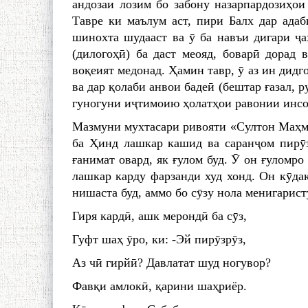
андозаи лозим бо забону назарпардозиҳ
Тавре ки маълум аст, пири Балх дар ада
шинохта шудааст ва ӯ ба навъи дигари ҷ
(дилогоҳӣ) ба даст меояд, боварӣ дорад
воқеият медонад. Ҳамин тавр, ӯ аз ин дидг
ва дар қолаби анвои бадеӣ (бештар ғазал, 
гуногуни иҷтимоию ҳолатҳои равонии инсо
Мазмуни мухтасари ривояти «Султон Маҳму
ба Ҳинд лашкар кашид ва саранҷом пирӯз
ғанимат овард, як ғулом буд. Ӯ он ғуломр
лашкар карду фарзанди худ хонд. Он кӯда
нишаста буд, аммо бо сӯзу нола менигарист
Гиря кардӣ, ашк мерондӣ ба сӯз,
Гуфт шаҳ ӯро, ки: -Эй пирӯзрӯз,
Аз чӣ гирйӣ? Давлатат шуд ногувор?
Фавқи амлокӣ, қарини шаҳриёр.