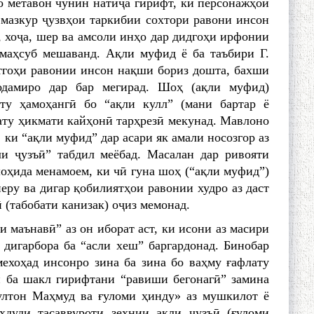
 метавон чунин натиҷа гирифт, ки персонажҳои
мазкур ҷузвҳои таркибии сохтори равони инсон
 хоҷа, шер ва амсоли инҳо дар дидгоҳи ирфонии
маҳсуб мешаванд. Ақли муфид ё ба таъбири Г.
тгоҳи равонии инсон нақши бориз дошта, бахши
 одамиро дар бар мегирад. Шоҳ (ақли муфид)
ту ҳамоҳангӣ бо “ақли кулл” (мани бартар ё
ату ҳикмати кайҳонӣ тарҳрезӣ мекунад. Мавлоно
ки “ақли муфид” дар асари як амали носозгор аз
ли ҷузъӣ” табдил меёбад. Масалан дар ривояти
оҳида менамоем, ки чӣ гуна шоҳ (“ақли муфид”)
еру ва дигар қобилиятҳои равонии худро аз даст
 (табобати канизак) оҷиз мемонад.
 маънавӣ” аз он иборат аст, ки исони аз масири
 дигарбора ба “асли хеш” баргардонад. Бинобар
ехоҳад инсонро зина ба зина бо ваҳму ғафлату
и ба шакл гирифтани “равиши бегонагӣ” замина
ултон Маҳмуд ва ғуломи ҳинду» аз мушкилот ё
ҳдуди тасаввуроти зеҳнии ақли ҷузъӣ (ғуломи