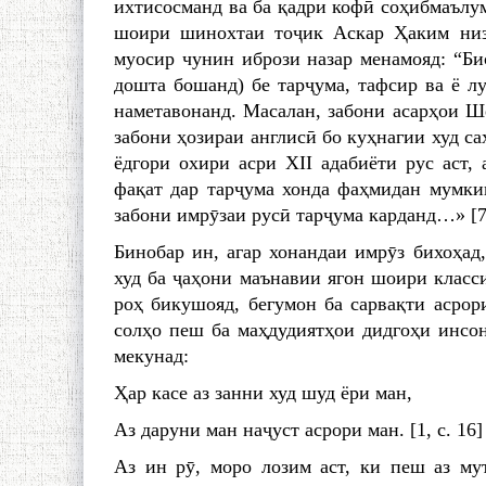
ихтисосманд ва ба қадри кофӣ соҳибмаълум
шоири шинохтаи тоҷик Аскар Ҳаким низ
муосир чунин ибрози назар менамояд: “Бис
дошта бошанд) бе тарҷума, тафсир ва ё лу
наметавонанд. Масалан, забони асарҳои Ш
забони ҳозираи англисӣ бо куҳнагии худ са
ёдгори охири асри XII адабиёти рус аст, 
фақат дар тарҷума хонда фаҳмидан мумкин
забони имрӯзаи русӣ тарҷума карданд…» [7,
Бинобар ин, агар хонандаи имрӯз бихоҳад
худ ба ҷаҳони маънавии ягон шоири класс
роҳ бикушояд, бегумон ба сарвақти асрор
солҳо пеш ба маҳдудиятҳои дидгоҳи инсон
мекунад:
Ҳар касе аз занни худ шуд ёри ман,
Аз даруни ман наҷуст асрори ман. [1, с. 16]
Аз ин рӯ, моро лозим аст, ки пеш аз м