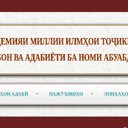
ҲОИ АДАБӢ
ПАЖӮҲИШҲО
ЛОИҲАҲО