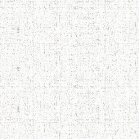
АБУЛҚОСИМ ЛОҲУТӢ / ABULQOSIM
LOHUTY/
Что знают в Ташкенте о Мирзо
Турсунзаде, чьим именем назвали
станцию метро?