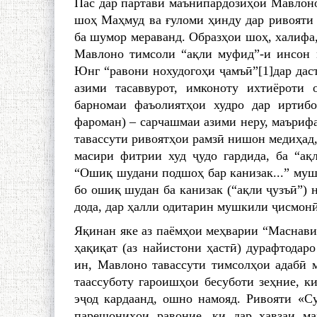
Пас дар партави маънипардозиҳои Мавлоно
шоҳ Маҳмуд ва ғуломи ҳинду дар ривояти 
ба шумор мераванд. Образҳои шоҳ, халифа,
Мавлоно тимсоли “ақли муфид”-и инсон 
Юнг “равони нохудогоҳи ҷамъӣ”[1]дар дас
азими тасаввурот, имконоту ихтиёроти
барномаи фаъолиятҳои худро дар иртибо
фароман) – сарчашмаи азими неру, маъриф
тавассути ривоятҳои рамзӣ нишон медиҳад, 
масири фитрии худ ҷудо гардида, ба “ақ
“Ошиқ шудани подшоҳ бар канизак...” муш
бо ошиқ шудан ба канизак (“ақли ҷузъӣ”) н
дода, дар ҳалли одитарин мушкили ҷисмонӣ
Яқинан яке аз паёмҳои меҳварии “Маснавии
ҳақиқат (аз найистони ҳастӣ) дурафтодаро
ин, Мавлоно тавассути тимсолҳои адабӣ м
таассуботу гароишҳои бесуботи зеҳние, к
эҷод кардаанд, ошно намояд. Ривояти «С
парешониҳои равоние, ки дар ҳавзаи ма