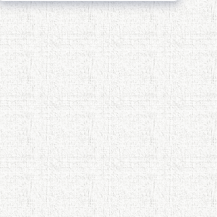
Қадамҷо - Лоҳутӣ
4-уми декабр- зодрӯзи шоири
абадзинда Абулқосим Лоҳутӣ