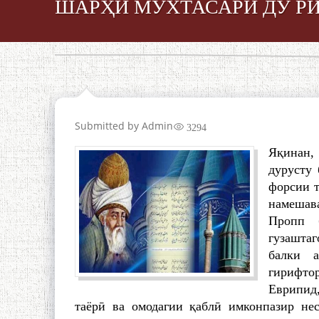
ШАРҲИ МУХТАСАРИ ДУ Р
Submitted by
Admin
3294
Яқинан,
дурусту 
форсии т
намешав
Пропп 
гузаштаг
балки 
гирифто
Еврипид
таёрӣ ва омодагии қаблӣ имконпазир не