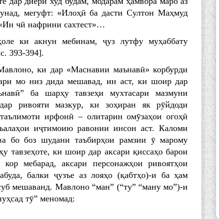
те дар диёри худ будам, модарам ҳамвора маро аз
кунад, мегуфт: «Илоҳӣ ба дасти Султон Маҳмуд
: «Ин чӣ нафрини сахтест»…
оле ки акнун мебинам, ҷуз лутфу муҳаббату
с. 393-394].
Мавлоно, ки дар «Маснавии маънавӣ» корбурди
ари мо низ дида мешавад, ин аст, ки шоир дар
ънавӣ” ба шарҳу тавзеҳи мухтасари мазмуни
дар ривояти мазкур, ки зоҳиран як рӯйдоди
 таълимоти ирфонӣ – олитарин омӯзаҳои огоҳӣ
съалаҳои иҷтимоию равонии инсон аст. Каломи
ва бо боз шудани таъбирҳои рамзии ӯ марому
у тавзеҳоте, ки шоир дар аксари қиссаҳо барои
кор мебарад, аксари персонажҳои ривоятҳои
уда, балки ҷузъе аз лояҳо (қабтҳо)-и ба ҳам
суб мешаванд. Мавлоно “ман” (“ту” “ману мо”)-и
нуҳсад тӯ” меномад: