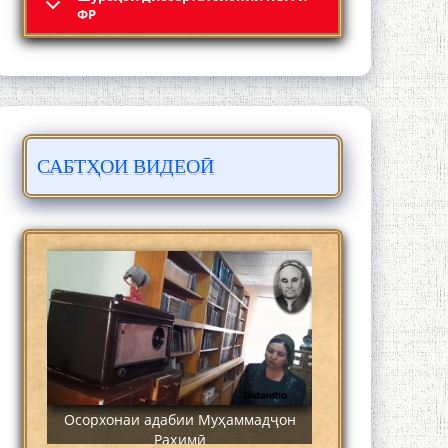
Кадамчо Худои Шарифзода
ФР
САБТҲОИ ВИДЕОӢ
Сайре дар Осорхона Муҳаммадҷон
Раҳимӣ
Осорхонаи адабии Муҳаммадҷон
Раҳимӣ