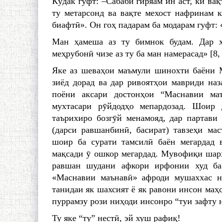
Кӯдак гуфт: –Сабаби гиряам ин аст, ки вақ
ту метарсонд ва вақте мехост нафринам 
биафтӣ». Он гоҳ падарам ба модарам гуфт
Ман ҳамеша аз ту бимнок будам. Дар ҳ
меҳрубонӣ чизе аз ту ба ман намерасад» [8, 
Яке аз шеваҳои маъмули шинохти баёни 
зиёд дорад ва дар ривоятҳои мавриди наз
поёни аксари достонҳои “Маснавии ма
мухтасари рӯйдодҳо мепардозад. Шоир 
таърихиро бозгӯй менамояд, дар партави
(дарси равшанбинӣ, басират) тавзеҳи ма
шоир ба сурати тамсилӣ баён мегардад 
мақсади ӯ ошкор мегардад. Мувофиқи шарҳ
равшан шудани афкори ирфонии худ ба 
«Маснавии маънавӣ» афроди мушаххас наб
танидаи як шахсият ё як равони инсон маҳ
пуррамзу рози ниҳоди инсонро “туи зафту 
Ту яке “ту” нестӣ, эй хуш рафиқ!