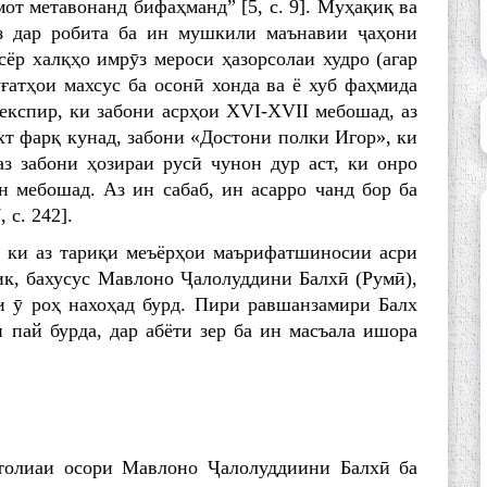
от метавонанд бифаҳманд” [5, с. 9]. Муҳақиқ ва
 дар робита ба ин мушкили маънавии ҷаҳони
ёр халқҳо имрӯз мероси ҳазорсолаи худро (агар
ғатҳои махсус ба осонӣ хонда ва ё хуб фаҳмида
експир, ки забони асрҳои XVI-XVII мебошад, аз
хт фарқ кунад, забони «Достони полки Игор», ки
аз забони ҳозираи русӣ чунон дур аст, ки онро
 мебошад. Аз ин сабаб, ин асарро чанд бор ба
 с. 242].
, ки аз тариқи меъёрҳои маърифатшиносии асри
ик, бахусус Мавлоно Ҷалолуддини Балхӣ (Румӣ),
и ӯ роҳ нахоҳад бурд. Пири равшанзамири Балх
 пай бурда, дар абёти зер ба ин масъала ишора
утолиаи осори Мавлоно Ҷалолуддиини Балхӣ ба