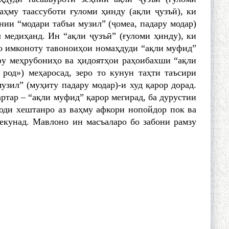
аҳму таассуботи ғуломи ҳинду (ақли ҷузъӣ), ки
нии “модари табъи музил” (ҷомеа, падару модар)
 медиҳанд. Ин “ақли ҷузъӣ” (ғуломи ҳинду), ки
бо имконоту тавоноиҳои номаҳдуди “ақли муфид”
фу меҳрубониҳо ва ҳидоятҳои раҳоибахши “ақли
род») меҳаросад, зеро то кунун таҳти таъсири
узил” (муҳиту падару модар)-и худ қарор дорад.
ртар – “ақли муфид” қарор мегирад, ба дурустии
ҳоди хештанро аз ваҳму афкори нопойдор пок ва
екунад. Мавлоно ин масъаларо бо забони рамзу