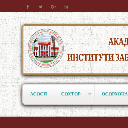
АСОСӢ
СОХТОР
ОСОРХОНА