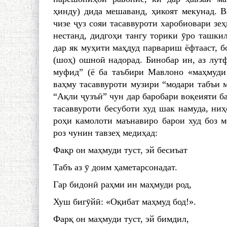
ҳинду) дида мешаванд, ҳикоят мекунад. В
чизе ҷуз сояи тасаввуроти харобиовари зеҳ
нестанд, дидгоҳи тангу торики ӯро ташкил
дар як муҳити маҳдуд парвариш ёфтааст, 
(шоҳ) ошноӣ надорад. Бинобар ин, аз лут
муфид” (ё ба таъбири Мавлоно «маҳмуди 
ваҳму тасаввуроти музири “модари табъи м
“Ақли ҷузъӣ” чун дар баробари воқеияти ба
тасаввуроти бесуботи худ шак намуда, ни
роҳи камолоти маънавиро барои худ боз м
роз чунин тавзеҳ медиҳад:
Фақр он маҳмуди туст, эй бесиъат
Табъ аз ӯ доим ҳаметарсонадат.
Гар бидонӣ раҳми ин маҳмуди род,
Хуш бигӯйӣ: «Оқибат маҳмуд бод!».
Фарқ он маҳмуди туст, эй бимдил,