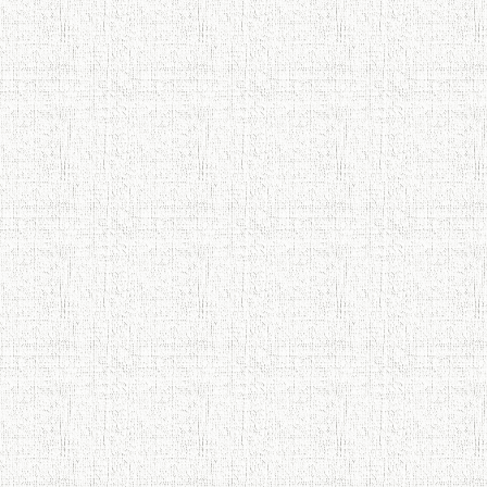
Осорхонаи Мирзо Турсунзода
Каратог
110 солагии шоири халқии
Тоҷикистон Мирзо Турсунзода / Mirzo
Tursunzoda