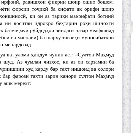
ои ирфонӣ, равишҳои фикрии шоир ошно бошем.
биёти форсии тоҷикӣ ба сифати як орифи шоир
аҳоншиносӣ, ки он аз тариқи маърифати ботинӣ
 ва ин воситаи идрокро беҳтарин роҳи шинохти
оҳ ба маҷмуи рӯйдодҳои зиндагӣ назар меафканад
рубоӣ ва маснавӣ) ба шарҳу тавзеҳи муносибатҳои
н мепардозад.
д ва ғуломи ҳинду» чунин аст: «Султон Маҳмуд
 шуд. Аз ҷумлаи чизҳое, ки аз он сарзамин ба
о ҷонишини худ карду бар тахт нишонд ва солори
к бар фарози тахти зарин канори султон Маҳмуд
у ашк мерехт: