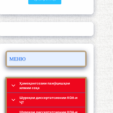
ШАРҲИ МУЛОҚОТ БО АҲЛИ ИЛМ ВА
МАОРИФИ КИШВАР АЗ ҶОНИБИ
ОЛИМОНИ АКАДЕМИЯИ МИЛЛИИ
ИЛМҲОИ ТОҶИКИСТОН
МЕНЮ
БО 4 000 000 СОМОНӢ ПАЙКАРА ВА
ОСОРХОНАИ МӮЪМИН ҚАНОАТ
СОХТА ШУД!
Ҳамоҳангсозии пажӯҳишҳои
илмии соҳа
Шyроҳои диссертатсионии КОА-и
ҶТ
Шyроҳои диссертатсионии КОА-и