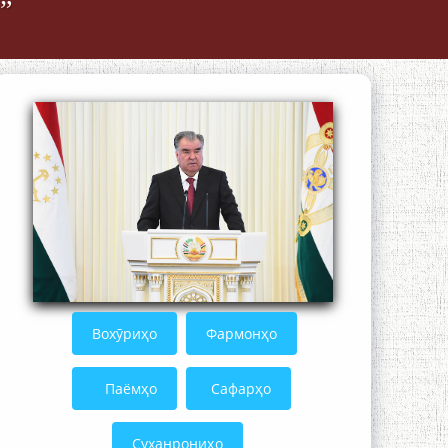
”
The Persian Gulf Beautiful poetry from
Устод Мумин Қаноат (Ustod Mumin
Qanoat) and Master Mehryar
Mehrafarin about the conflict of the
name of the Persian Gulf
Сайри Дарвоз бо Мӯъмин Қаноат:
Чанор ҳам "гап" мезанад
Вохӯриҳо
Фармонҳо
Паёмҳо
Сафарҳо
Суханрониҳо