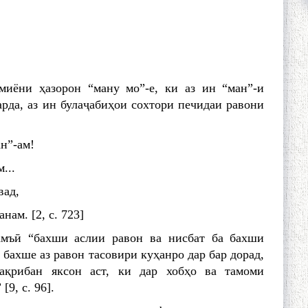
миёни ҳазорон “ману мо”-е, ки аз ин “ман”-и
арда, аз ин булаҷабиҳои сохтори печидаи равони
ан”-ам!
...
вад,
анам. [2, с. 723]
амъӣ “бахши аслии равон ва нисбат ба бахши
н бахше аз равон тасовири куҳанро дар бар дорад,
ақрибан яксон аст, ки дар хобҳо ва тамоми
9, с. 96].