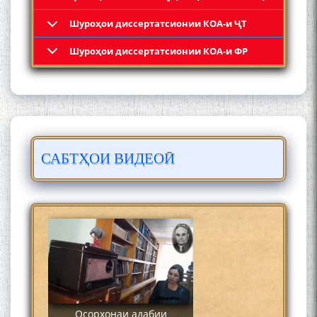
Шyроҳои диссертатсионии КОА-и ҶТ
Кадамчо Худои Шарифзода
Шyроҳои диссертатсионии КОА-и ФР
САБТҲОИ ВИДЕОӢ
Сайре дар Осорхона
Муҳаммадҷон Раҳимӣ
Осорхонаи адабии