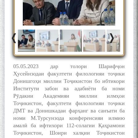
МАВЛОНО ҶАЛОЛИДДИНИ
БАЛХӢ БУЗУРГТАРИН
МУТАФАККИР ВА ОРИФИ
ЗАБОНУ АДАБИ ТОҶИК
05.05.2023 дар толори Шарифҷон
به عبارت دیگر: گفتگو با مومن
Ҳусейнзодаи факултети филологияи тоҷики
قناعت Mumin Qanoat
Донишгоҳи миллии Тоҷикистон бо ибтикори
Институти забон ва адабиёти ба номи
Рӯдакии Академияи миллии илмҳои
Тоҷикистон, факултети филологияи тоҷики
ДМТ ва Донишкадаи фарҳанг ва санъати ба
номи М.Турсунзода конференсияи илмию
амалӣ ба ифтихори 112-солагии Қаҳрамони
Сухбати навқаламон бо
Тоҷикистон, Шоири халқии Тоҷикистон
Муъмин Қаноат\Meeting of