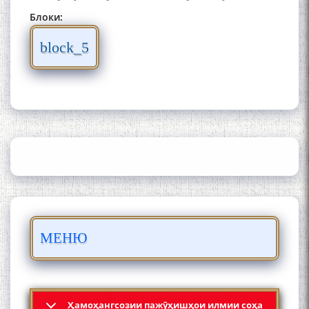
Блоки:
block_5
ШАРҲИ МУЛОҚОТ БО АҲЛИ
ИЛМ ВА МАОРИФИ КИШВАР
АЗ ҶОНИБИ ОЛИМОНИ
АКАДЕМИЯИ МИЛЛИИ
ИЛМҲОИ ТОҶИКИСТОН
БО 4 000 000 СОМОНӢ
ПАЙКАРА ВА ОСОРХОНАИ
МЕНЮ
МӮЪМИН ҚАНОАТ СОХТА
ШУД!
Ҳамоҳангсозии пажӯҳишҳои илмии соҳа