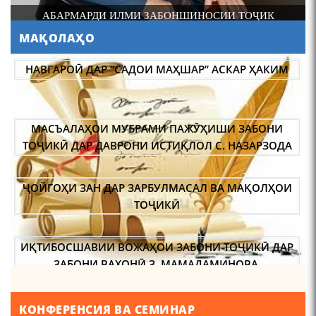
И
АБАРМАРДИ ИЛМИ ЗАБОНШИНОСИИ ТОҶИК
МАҚОЛАҲО
АБУЛҚОСИМ ЛОҲУТӢ /
ABULQOSIM LOHUTY/
НАВГАРОӢ ДАР “САДОИ МАҲШАР” АСКАР ҲАКИМ
МАСЪАЛАҲОИ МУБРАМИ ПАЖӮҲИШИ ЗАБОНИ
ТОҶИКӢ ДАР ДАВРОНИ ИСТИҚЛОЛ С. НАЗАРЗОДА
ҶОЙГОҲИ ЗАН ДАР ЗАРБУЛМАСАЛ ВА МАҚОЛҲОИ
Что знают в Ташкенте о
Мирзо Турсунзаде, чьим
ТОҶИКӢ
именем назвали станцию
метро?
ИҚТИБОСШАВИИ ВОЖАҲОИ ЗАБОНИ ТОҶИКӢ ДАР
ЗАБОНИ ВАХОНӢ З. МАМАДАМИНОВА.
ТАҲҚИҚ ВА РАМЗКУШОИИ БАРХЕ АЗ ВОЖАҲОИ
КОНФЕРЕНСИЯ ВА СЕМИНАР