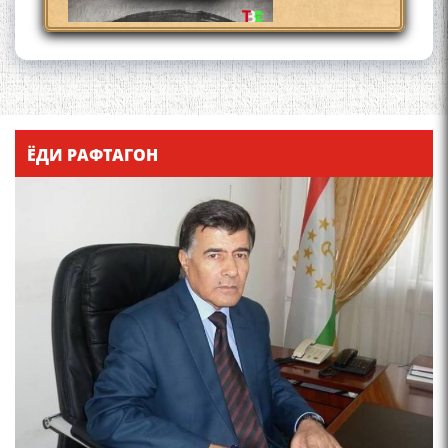
Қадамҷо - Лоҳутӣ
ЁДИ РАФТАГОН
4-уми декабр- зодрӯзи
шоири абадзинда Абулқосим
Лоҳутӣ