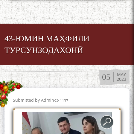
БА МУНОСИБАТИ
БУЗУРГДОШТИ РӮЗИ РӮДАКӢ
43-ЮМИН МАҲФИЛИ
ТУРСУНЗОДАХОНӢ
MAY
05
2023
Дар Академияи миллии
илмҳои Тоҷикистон бахшида
ба 100-солагии мунаққиду
Submitted by
Admin
1137
адабиётшинос Соҳиб
Табаров ҳамоиши илмӣ-
назариявӣ баргузор гардид.