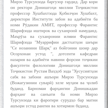
Мирзо Турсунзода баргузор гардид. Дар кори
young talents with Mumyin
он ректори Донишгоҳи миллии Тоҷикистон
Kanoat
профессор Хушбахтзода Қобилҷон Хушбахт,
директори Институти забон ва адабиёти ба
номи Рӯдакии АМИТ, профессор Фарангис
Шарифзода иштирок ва суханронӣ намуданд.
Маърӯза ва суханронии илмии Фарангис
The Persian Gulf Beautiful
Шарифзода "Муаррифии дастхатҳои шеъри
poetry from Устод Мумин
"Се нозанини Шарқ" аз бойгонии шоир дар
Қаноат (Ustod Mumin Qanoat)
Осорхонаи устод ", дотсенти кафедраи
and Master Mehryar
назария ва адабиёти навини форсии тоҷикии
Mehrafarin about the conflict
of the name of the Persian
факултети филологияи Донишгоҳи миллии
Gulf
Тоҷикистон Рустам Ваҳҳоб зода "Хусусиятҳои
сабк ва забони ашъори Мирзо Турсунзода
(Вожагузинии суварӣ) хеле муҳим ва ҷолиб
Сайри Дарвоз бо Мӯъмин
буданд. Барномаи фарҳангии Донишкадаи
Қаноат: Чанор ҳам "гап"
фарҳанг ва санъати ба номи Мирзо
мезанад
Турсунзода ки фарогири сурудҳо бар матни
ашъори устод рангин ва хотирмон буданд.