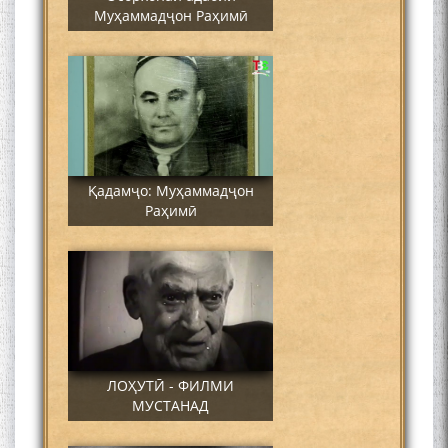
Муҳаммадҷон Раҳимӣ
Қадамҷо: Муҳаммадҷон
Раҳимӣ
ЛОҲУТӢ - ФИЛМИ
МУСТАНАД