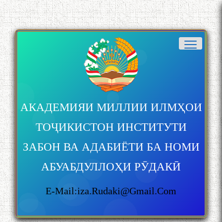
АКАДЕМИЯИ МИЛЛИИ ИЛМҲОИ
ТОҶИКИСТОН ИНСТИТУТИ
ЗАБОН ВА АДАБИЁТИ БА НОМИ
АБУАБДУЛЛОҲИ РӮДАКӢ
E-Mail:iza.rudaki@gmail.com