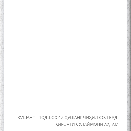
Kanoat
The Persian Gulf Beautiful
poetry from Устод Мумин
Қаноат (Ustod Mumin Qanoat)
and Master Mehryar
Mehrafarin about the conflict
of the name of the Persian
Gulf
Сайри Дарвоз бо Мӯъмин
Қаноат: Чанор ҳам "гап"
мезанад
ҲУШАНГ - ПОДШОҲИИ ҲУШАНГ ЧИҲИЛ СОЛ БУД!
ҚИРОАТИ СУЛАЙМОНИ АҲТАМ