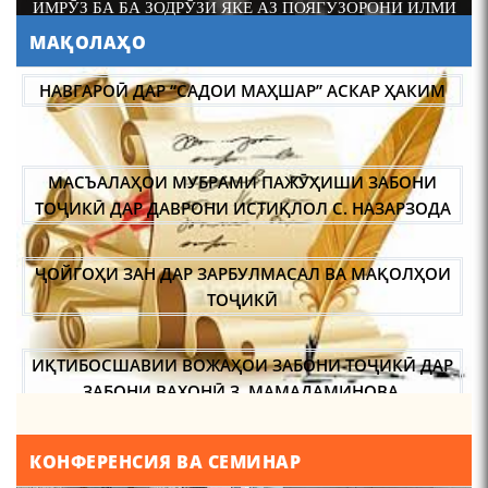
И
АБАРМАРДИ ИЛМИ ЗАБОНШИНОСИИ ТОҶИК
МАҚОЛАҲО
АБУЛҚОСИМ ЛОҲУТӢ /
ABULQOSIM LOHUTY/
НАВГАРОӢ ДАР “САДОИ МАҲШАР” АСКАР ҲАКИМ
МАСЪАЛАҲОИ МУБРАМИ ПАЖӮҲИШИ ЗАБОНИ
ТОҶИКӢ ДАР ДАВРОНИ ИСТИҚЛОЛ С. НАЗАРЗОДА
ҶОЙГОҲИ ЗАН ДАР ЗАРБУЛМАСАЛ ВА МАҚОЛҲОИ
Что знают в Ташкенте о
Мирзо Турсунзаде, чьим
ТОҶИКӢ
именем назвали станцию
метро?
ИҚТИБОСШАВИИ ВОЖАҲОИ ЗАБОНИ ТОҶИКӢ ДАР
ЗАБОНИ ВАХОНӢ З. МАМАДАМИНОВА.
ТАҲҚИҚ ВА РАМЗКУШОИИ БАРХЕ АЗ ВОЖАҲОИ
КОНФЕРЕНСИЯ ВА СЕМИНАР
ҶУҒРОФИИ ВАРЗОБ (ДАР АСОСИ МАВОДИ