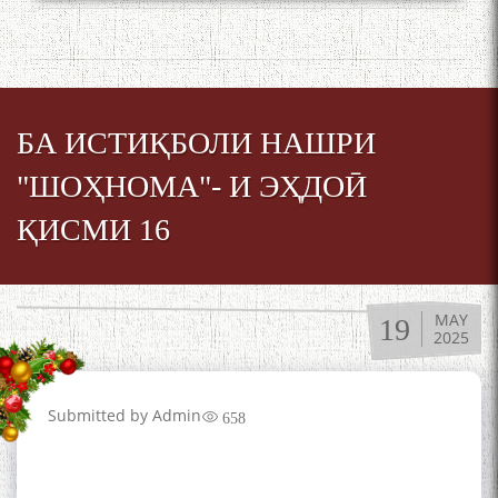
МАВЛОНО ҶАЛОЛИДДИНИ
БАЛХӢ БУЗУРГТАРИН
МУТАФАККИР ВА ОРИФИ
ЗАБОНУ АДАБИ ТОҶИК
БА ИСТИҚБОЛИ НАШРИ
"ШОҲНОМА"- И ЭҲДОӢ
ҚИСМИ 16
به عبارت دیگر: گفتگو با مومن
قناعت Mumin Qanoat
MAY
19
2025
Submitted by
Admin
658
Сухбати навқаламон бо
Муъмин Қаноат\Meeting of
young talents with Mumyin