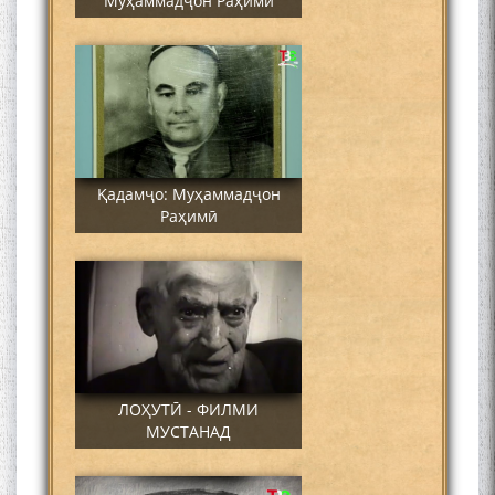
Муҳаммадҷон Раҳимӣ
Қадамҷо: Муҳаммадҷон
Раҳимӣ
ЛОҲУТӢ - ФИЛМИ
МУСТАНАД