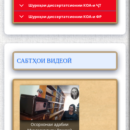
Шyроҳои диссертатсионии КОА-и ҶТ
Кадамчо Худои Шарифзода
Шyроҳои диссертатсионии КОА-и ФР
САБТҲОИ ВИДЕОӢ
Сайре дар Осорхона
Муҳаммадҷон Раҳимӣ
Осорхонаи адабии