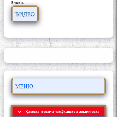
Блоки:
ВИДЕО
ШАРҲИ МУЛОҚОТ БО АҲЛИ
ИЛМ ВА МАОРИФИ КИШВАР
АЗ ҶОНИБИ ОЛИМОНИ
АКАДЕМИЯИ МИЛЛИИ
ИЛМҲОИ ТОҶИКИСТОН
БО 4 000 000 СОМОНӢ
ПАЙКАРА ВА ОСОРХОНАИ
МЕНЮ
МӮЪМИН ҚАНОАТ СОХТА
ШУД!
Ҳамоҳангсозии пажӯҳишҳои илмии соҳа