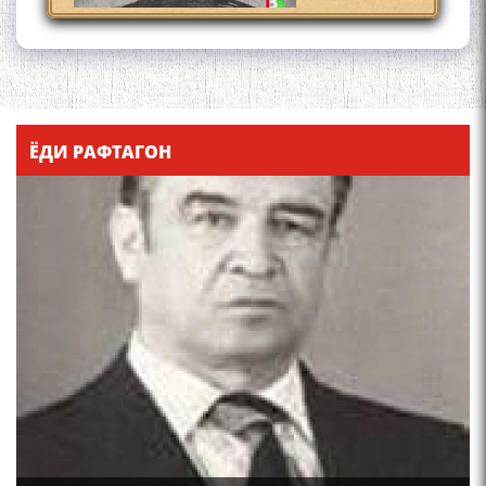
Қадамҷо - Лоҳутӣ
ЁДИ РАФТАГОН
4-уми декабр- зодрӯзи
шоири абадзинда Абулқосим
Лоҳутӣ