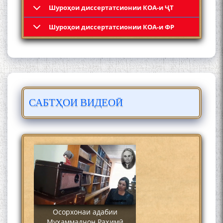
Шyроҳои диссертатсионии КОА-и ҶТ
Кадамчо Худои Шарифзода
Шyроҳои диссертатсионии КОА-и ФР
САБТҲОИ ВИДЕОӢ
Сайре дар Осорхона
Муҳаммадҷон Раҳимӣ
Осорхонаи адабии
Муҳаммадҷон Раҳимӣ