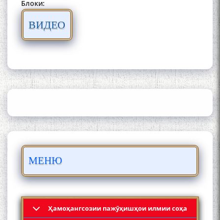
Блоки:
ВИДЕО
ШАРҲИ МУЛОҚОТ БО АҲЛИ
ИЛМ ВА МАОРИФИ КИШВАР
АЗ ҶОНИБИ ОЛИМОНИ
АКАДЕМИЯИ МИЛЛИИ
ИЛМҲОИ ТОҶИКИСТОН
БО 4 000 000 СОМОНӢ
ПАЙКАРА ВА ОСОРХОНАИ
МЕНЮ
МӮЪМИН ҚАНОАТ СОХТА
ШУД!
Ҳамоҳангсозии пажӯҳишҳои илмии соҳа