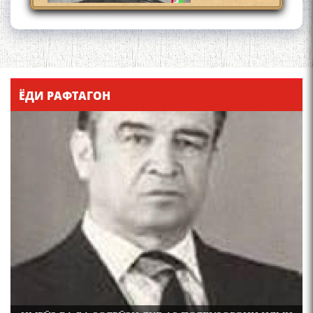
Қадамҷо - Лоҳутӣ
ЁДИ РАФТАГОН
4-уми декабр- зодрӯзи
шоири абадзинда Абулқосим
Лоҳутӣ