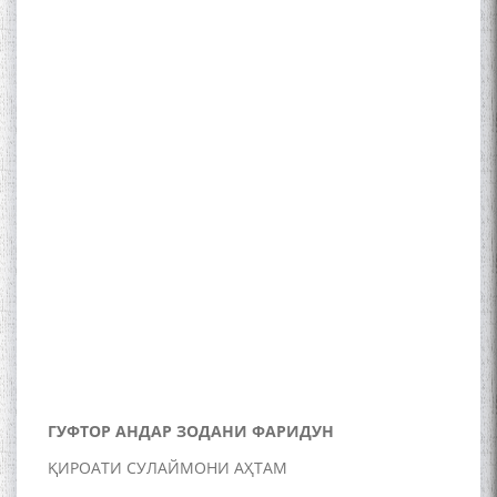
Kanoat
The Persian Gulf Beautiful
poetry from Устод Мумин
Қаноат (Ustod Mumin Qanoat)
and Master Mehryar
Mehrafarin about the conflict
of the name of the Persian
Gulf
Сайри Дарвоз бо Мӯъмин
Қаноат: Чанор ҳам "гап"
мезанад
ГУФТОР АНДАР ЗОДАНИ ФАРИДУН
ҚИРОАТИ СУЛАЙМОНИ АҲТАМ