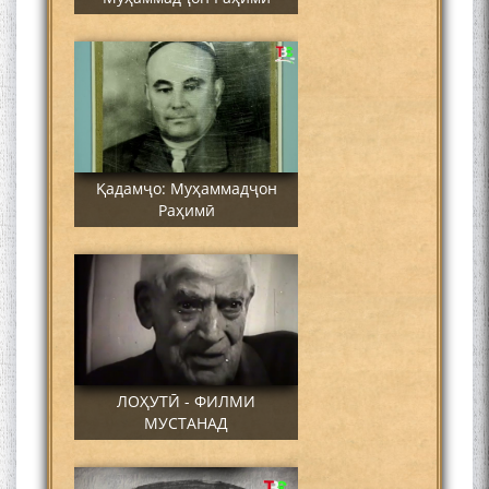
Қадамҷо: Муҳаммадҷон
Раҳимӣ
ЛОҲУТӢ - ФИЛМИ
МУСТАНАД