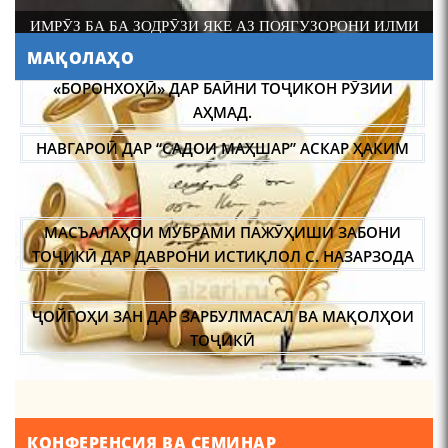
ИМРӮЗ БА БА ЗОДРӮЗИ ЯКЕ АЗ ПОЯГУЗОРОНИ ИЛМИ
ФОЛКЛОРШИНОСИИ ТОҶИК АКАДЕМИК РАҶАБ
МАҚОЛАҲО
АМОНОВ САД СОЛ ПУР ШУД.
АБУЛҚОСИМ ЛОҲУТӢ /
ABULQOSIM LOHUTY/
НАВГАРОӢ ДАР “САДОИ МАҲШАР” АСКАР ҲАКИМ
МАСЪАЛАҲОИ МУБРАМИ ПАЖӮҲИШИ ЗАБОНИ
ТОҶИКӢ ДАР ДАВРОНИ ИСТИҚЛОЛ С. НАЗАРЗОДА
ҶОЙГОҲИ ЗАН ДАР ЗАРБУЛМАСАЛ ВА МАҚОЛҲОИ
Что знают в Ташкенте о
Мирзо Турсунзаде, чьим
ТОҶИКӢ
именем назвали станцию
метро?
ИҚТИБОСШАВИИ ВОЖАҲОИ ЗАБОНИ ТОҶИКӢ ДАР
ЗАБОНИ ВАХОНӢ З. МАМАДАМИНОВА.
ТАҲҚИҚ ВА РАМЗКУШОИИ БАРХЕ АЗ ВОЖАҲОИ
КОНФЕРЕНСИЯ ВА СЕМИНАР