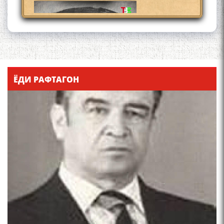
Қадамҷо - Лоҳутӣ
ЁДИ РАФТАГОН
4-уми декабр- зодрӯзи
шоири абадзинда Абулқосим
Лоҳутӣ