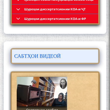
Шyроҳои диссертатсионии КОА-и ҶТ
Кадамчо Худои Шарифзода
Шyроҳои диссертатсионии КОА-и ФР
САБТҲОИ ВИДЕОӢ
Сайре дар Осорхона
Муҳаммадҷон Раҳимӣ
Осорхонаи адабии