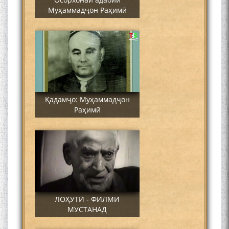
Муҳаммадҷон Раҳимӣ
Қадамҷо: Муҳаммадҷон
Раҳимӣ
ЛОҲУТӢ - ФИЛМИ
МУСТАНАД