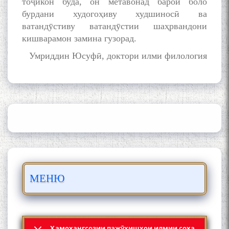
тоҷикон буда, он метавонад барои боло
бурдани худогоҳиву худшиносӣ ва
ватандӯстиву ватандӯстии шаҳрвандони
кишварамон замина гузорад.
Умриддин Юсуфӣ, доктори илми филология
ШАРҲИ МУЛОҚОТ БО АҲЛИ
ИЛМ ВА МАОРИФИ КИШВАР
АЗ ҶОНИБИ ОЛИМОНИ
АКАДЕМИЯИ МИЛЛИИ
ИЛМҲОИ ТОҶИКИСТОН
БО 4 000 000 СОМОНӢ
ПАЙКАРА ВА ОСОРХОНАИ
МЕНЮ
МӮЪМИН ҚАНОАТ СОХТА
ШУД!
Ҳамоҳангсозии пажӯҳишҳои илмии соҳа