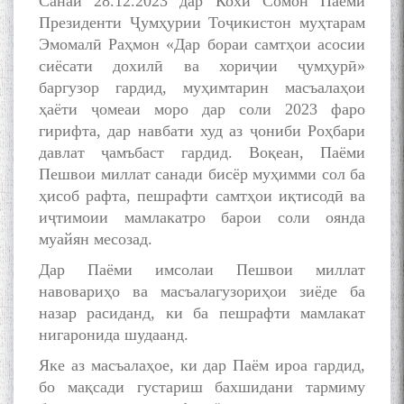
Санаи 28.12.2023 дар Кохи Сомон Паёми
Президенти Ҷумҳурии Тоҷикистон муҳтарам
Эмомалӣ Раҳмон «Дар бораи самтҳои асосии
сиёсати дохилӣ ва хориҷии ҷумҳурӣ»
БА МУНОСИБАТИ
баргузор гардид, муҳимтарин масъалаҳои
БУЗУРГДОШТИ РӮЗИ РӮДАКӢ
ҳаёти ҷомеаи моро дар соли 2023 фаро
гирифта, дар навбати худ аз ҷониби Роҳбари
давлат ҷамъбаст гардид. Воқеан, Паёми
Пешвои миллат санади бисёр муҳимми сол ба
ҳисоб рафта, пешрафти самтҳои иқтисодӣ ва
иҷтимоии мамлакатро барои соли оянда
муайян месозад.
Дар Академияи миллии
Дар Паёми имсолаи Пешвои миллат
илмҳои Тоҷикистон бахшида
навовариҳо ва масъалагузориҳои зиёде ба
ба 100-солагии мунаққиду
назар расиданд, ки ба пешрафти мамлакат
адабиётшинос Соҳиб
Табаров ҳамоиши илмӣ-
нигаронида шудаанд.
назариявӣ баргузор гардид.
Яке аз масъалаҳое, ки дар Паём ироа гардид,
бо мақсади густариш бахшидани тармиму