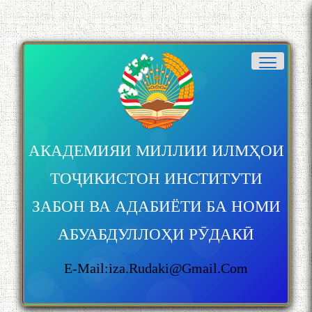
АКАДЕМИЯИ МИЛЛИИ ИЛМҲОИ
ТОҶИКИСТОН ИНСТИТУТИ
ЗАБОН ВА АДАБИЁТИ БА НОМИ
АБУАБДУЛЛОҲИ РӮДАКӢ
E-Mail:iza.rudaki@gmail.com