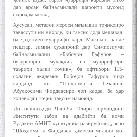
young talents with Mumyin
дар арсаи байналмилалӣ шароити мусоид
Kanoat
фароҳам меояд.
Хусусан, метавон мероси маънавии тоҷиконро
тавассути ин ниҳоде, ки таъсис дода мешавад,
ба ҷаҳониён муаррифӣ кард. Масалан, чанде
пештар, зимни суханронӣ дар Симпозиуми
The Persian Gulf Beautiful
байналмилалии «Бобоҷон Ғафуров –
poetry from Устод Мумин
бузургтарин муҳаққиқ ва муаррифгари
Қаноат (Ustod Mumin Qanoat)
таърихи халқи точик», ба ифтихори 115-
and Master Mehryar
солагии академик Бобоҷон Ғафуров зикр
Mehrafarin about the conflict
карданд, ки “Шоҳнома”-и безаволи
of the name of the Persian
Gulf
Абулқосими Фирдавсиро чоп карда, ба ҳар
хонаводаи тоҷик тақсим намоянд.
Ин пешниҳоди Ҷаноби Олиро кормандони
Сайри Дарвоз бо Мӯъмин
Институти забон ва адабиёти ба номи
Қаноат: Чанор ҳам "гап"
Рӯдакии АМИТ хушнудона пазируфтанд, зеро
мезанад
“Шоҳнома”-и Фирдавсӣ ҳамосаи миллии мо-