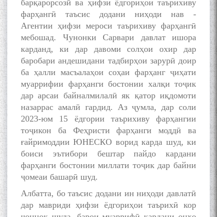
барқарорсозӣ ва ҳифзи ёдгориҳои таърихиву
фарҳангӣ таъсис додани ниҳоди нав -
МАВЛОНО ҶАЛОЛИДДИНИ
Агентии ҳифзи мероси таърихиву фарҳангӣ
БАЛХӢ БУЗУРГТАРИН
МУТАФАККИР ВА ОРИФИ
мебошад. Чунонки Сарвари давлат ишора
ЗАБОНУ АДАБИ ТОҶИК
карданд, ки дар давоми солҳои охир дар
баробари андешидани тадбирҳои зарурӣ доир
ба ҳалли масъалаҳои соҳаи фарҳанг ҷиҳати
муаррифии фарҳанги бостонии халқи тоҷик
дар арсаи байналмилалӣ як қатор иқдомоти
назаррас амалӣ гардид. Аз ҷумла, дар соли
به عبارت دیگر: گفتگو با مومن
2023-юм 15 ёдгории таърихиву фарҳангии
قناعت Mumin Qanoat
тоҷикон ба Феҳристи фарҳанги моддӣ ва
ғайримоддии ЮНЕСКО ворид карда шуд, ки
боиси эътибори бештар пайдо кардани
фарҳанги бостонии миллати тоҷик дар байни
ҷомеаи башарӣ шуд.
Албатта, бо таъсис додани ин ниҳоди давлатӣ
дар мавриди ҳифзи ёдгориҳои таърихӣ кор
Сухбати навқаламон бо
Муъмин Қаноат\Meeting of
ҷоннок шуда, барои муаррифӣ кардани онҳо