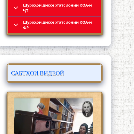
Шyроҳои диссертатсионии КОА-и
ҶТ
Шyроҳои диссертатсионии КОА-и
Кадамчо Худои Шарифзода
ФР
САБТҲОИ ВИДЕОӢ
Сайре дар Осорхона Муҳаммадҷон
Раҳимӣ