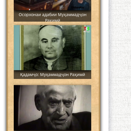
Осорхонаи адабии Муҳаммадҷон
Раҳимӣ
Қадамҷо: Муҳаммадҷон Раҳимӣ