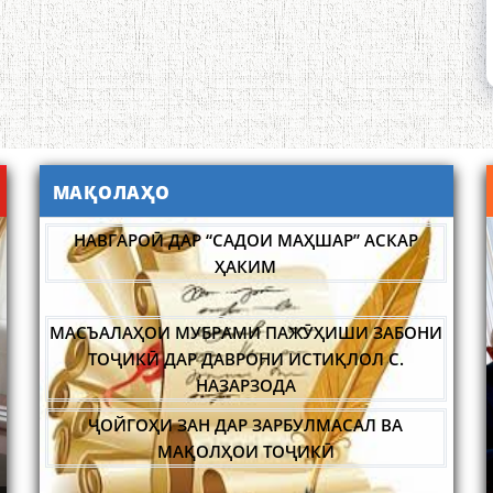
МАҚОЛАҲО
МАСЪАЛАҲОИ МУБРАМИ ПАЖӮҲИШИ ЗАБОНИ
ТОҶИКӢ ДАР ДАВРОНИ ИСТИҚЛОЛ С.
НАЗАРЗОДА
ҶОЙГОҲИ ЗАН ДАР ЗАРБУЛМАСАЛ ВА
МАҚОЛҲОИ ТОҶИКӢ
ИҚТИБОСШАВИИ ВОЖАҲОИ ЗАБОНИ ТОҶИКӢ
ДАР ЗАБОНИ ВАХОНӢ З. МАМАДАМИНОВА.