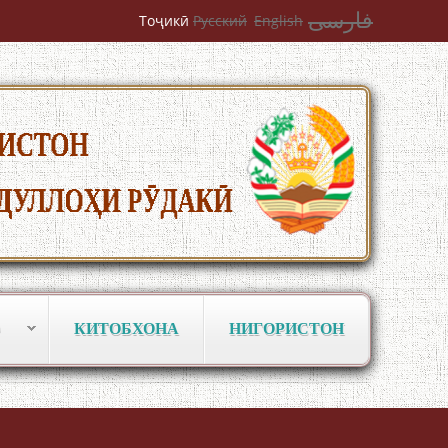
БУЗУРГТАРИН МУТАФАККИР ВА
فارسی
Тоҷикӣ
Русский
English
ОРИФИ ЗАБОНУ АДАБИ ТОҶИК
به عبارت دیگر: گفتگو با مومن قناعت
Mumin Qanoat
КИТОБХОНА
НИГОРИСТОН
Сухбати навқаламон бо Муъмин
Қаноат\Meeting of young talents with
Mumyin Kanoat