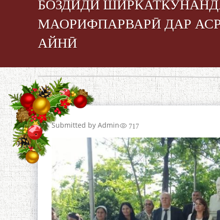
БОЗДИДИ ШИРКАТКУНАНД
МАОРИФПАРВАРӢ ДАР АСР
АЙНӢ
Submitted by
Admin
717