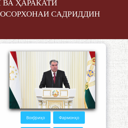
 ВА ҲАРАКАТИ
З ОСОРХОНАИ САДРИДДИН
The Persian Gulf Beautiful poetry from
Устод Мумин Қаноат (Ustod Mumin
Qanoat) and Master Mehryar
Mehrafarin about the conflict of the
name of the Persian Gulf
Сайри Дарвоз бо Мӯъмин Қаноат:
Чанор ҳам "гап" мезанад
Вохӯриҳо
Фармонҳо