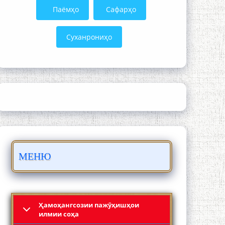
Паёмҳо
Сафарҳо
Суханрониҳо
ШАРҲИ МУЛОҚОТ БО АҲЛИ ИЛМ ВА
МАОРИФИ КИШВАР АЗ ҶОНИБИ
ОЛИМОНИ АКАДЕМИЯИ МИЛЛИИ
ИЛМҲОИ ТОҶИКИСТОН
МЕНЮ
БО 4 000 000 СОМОНӢ ПАЙКАРА ВА
ОСОРХОНАИ МӮЪМИН ҚАНОАТ
СОХТА ШУД!
Ҳамоҳангсозии пажӯҳишҳои
илмии соҳа