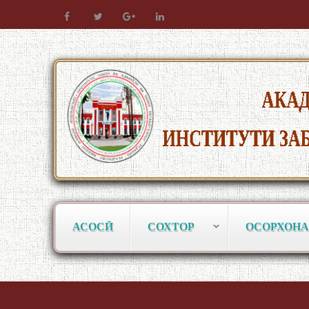
АСОСӢ
СОХТОР
ОСОРХОНА