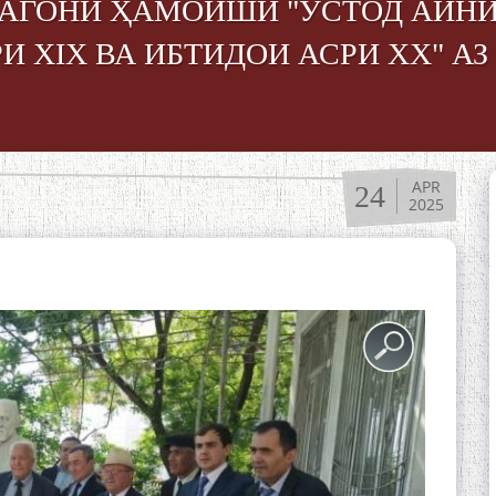
АГОНИ ҲАМОИШИ "УСТОД АЙНӢ
И XIX ВА ИБТИДОИ АСРИ XX" А
APR
24
2025