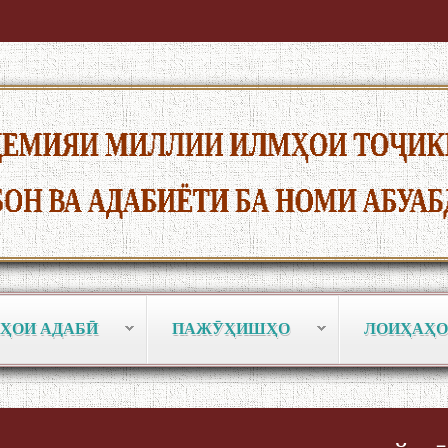
ҲОИ АДАБӢ
ПАЖӮҲИШҲО
ЛОИҲАҲО