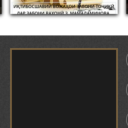
САРНАВИШТИ ЯК ХАЛҚ САДРИДДИН АЙНӢ
УСТОД 
ИДА БА
НИШАСТИ НАВБАТИИ МАҲФИЛИ ИЛМӢ -
ТАҲҚИҚ ВА РАМЗКУШОИИ БАРХЕ АЗ ВОЖАҲОИ
А
ИСТОН
НАЗАРИИ "СУХАНСАНҶӢ" БАРГУЗОР ГАРДИД.
ҶУҒРОФИИ ВАРЗОБ (ДАР АСОСИ МАВОДИ
ЗАБОНҲОИ ШАРҚИИ ЭРОНӢ) МИРЗОЕВ
САЙФИДДИН ҶАБОРОВИЧ.
ШИНОХТ ДАР ЗАМИНАИ ЭЪТИҚОД ВА
ЭЪТИРОФ
ФИРДАВСӢ ВА ДАҚИҚӢ
1
ҚАСИДАИ ГУМШУДАИ РӮДАКӢ ШАМСИДДИН
МУҲАММАДӢ.
ТВ САЁҲӢ: ИНЪИКОСИ ЧОРАБИНӢ БА
МУНОСИБАТИ ҶАШНИ ВАҲДАТИ МИЛЛӢ ДАР
АМИТ
ПРЕДПОСЫЛКИ СТАНОВЛЕНИЯ