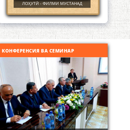
ЛОҲУТӢ - ФИЛМИ МУСТАНАД
КОНФЕРЕНСИЯ ВА СЕМИНАР
Қадамҷо - Лоҳутӣ
4-уми декабр- зодрӯзи шоири
абадзинда Абулқосим Лоҳутӣ