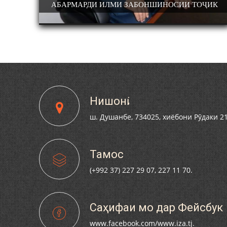
 ТОҶИК
ДОНИШМАНДИ ҲУНАРМАНД ВА ҲУНАРМАНДИ
ТИ ЗАБОН ВА
КОНФЕРЕНСИЯИ ИЛМИЮ АМАЛӢ БАХШ
ДОНИШМАНД
УЛЛОҲ РӮДАКИИ
100-СОЛАГИИ ШОИРИ ХАЛҚИИ ТОҶИК
2-СОЛАГИИ
АМИНҶОН ШУКУҲӢ
СОЛАГИИ ҲИЗБИ
ҶИКИСТОН БО
МӢ ВА АЪЗОЁНИ
СОНИ РӮДАКӢ
Нишонӣ
ш. Душанбе, 734025, хиёбони Рӯдаки 2
Тамос
(+992 37) 227 29 07, 227 11 70.
Саҳифаи мо дар Фейсбук
www.facebook.com/www.iza.tj.