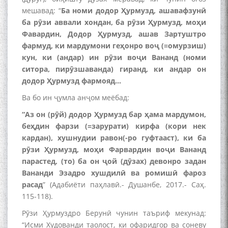
мешавад: “
Ба номи додор Ҳурмузд, ашавафзунӣ
ба рӯзи аввали хондан, ба рӯзи Ҳурмузд, моҳи
Фавардин, Додор Ҳурмузд, ашав Зартуштро
фармуд, ки мардумони геҳонро воҷ (=омурзиш)
кун, ки (андар) ин рӯзи воҷи Вананд (номи
ситора, пирӯзшаванда) гиранд, ки андар он
додор Ҳурмузд фармояд...
Ва бо ин ҷумла анҷом меёбад:
“Аз он (рӯй) додор Ҳурмузд бар ҳама мардумон,
беҳдин фарзи (=зарурати) кирфа (кори нек
кардан), хушнудии равон(-ро гуфтааст), ки ба
рӯзи Ҳурмузд, моҳи Фарвардин воҷи Вананд
парастед, (то) ба он ҷой (дӯзах) девонро задан
Вананди Эзадро хушдилӣ ва ромишӣ фароз
расад
” (Адабиёти паҳлавӣ.- Душанбе, 2017.- Саҳ.
115-118).
Рӯзи Ҳурмуздро Берунӣ чунин таъриф мекунад:
“Исми Худованди таолост, ки офаридгор ва соневу