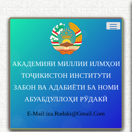
АКАДЕМИЯИ МИЛЛИИ ИЛМҲОИ
ТОҶИКИСТОН ИНСТИТУТИ
ЗАБОН ВА АДАБИЁТИ БА НОМИ
АБУАБДУЛЛОҲИ РӮДАКӢ
E-Mail:iza.rudaki@gmail.com