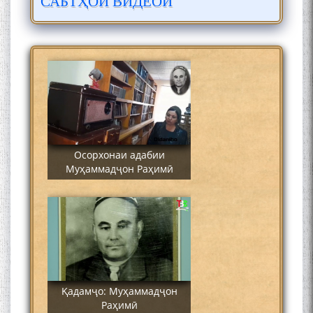
САБТҲОИ ВИДЕОӢ
Сайре дар Осорхона
Муҳаммадҷон Раҳимӣ
Осорхонаи адабии
Муҳаммадҷон Раҳимӣ
Қадамҷо: Муҳаммадҷон
Раҳимӣ