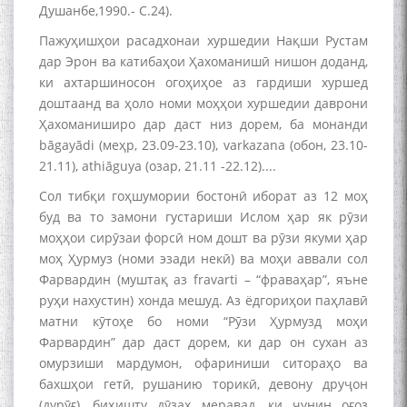
Душанбе,1990.- С.24).
Пажуҳишҳои расадхонаи хуршедии Нақши Рустам
дар Эрон ва катибаҳои Ҳахоманишӣ нишон доданд,
ки ахтаршиносон огоҳиҳое аз гардиши хуршед
доштаанд ва ҳоло номи моҳҳои хуршедии даврони
Ҳахоманиширо дар даст низ дорем, ба монанди
bāgayādi (меҳр, 23.09-23.10), varkazana (обон, 23.10-
21.11), athiāguya (озар, 21.11 -22.12)....
Сол тибқи гоҳшумории бостонӣ иборат аз 12 моҳ
буд ва то замони густариши Ислом ҳар як рӯзи
моҳҳои сирӯзаи форсӣ ном дошт ва рӯзи якуми ҳар
моҳ Ҳурмуз (номи эзади некӣ) ва моҳи аввали сол
Фарвардин (муштақ аз fravarti – “фраваҳар”, яъне
руҳи нахустин) хонда мешуд. Аз ёдгориҳои паҳлавӣ
матни кӯтоҳе бо номи “Рӯзи Ҳурмузд моҳи
Фарвардин” дар даст дорем, ки дар он сухан аз
омурзиши мардумон, офариниши ситораҳо ва
бахшҳои гетӣ, рушанию торикӣ, девону друҷон
(дурӯғ), биҳишту дӯзах меравад, ки чунин оғоз