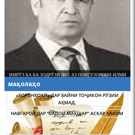
4-уми декабр- зодрӯзи
шоири абадзинда Абулқосим
Лоҳутӣ
 АЗ ПОЯГУЗОРОНИ ИЛМИ
АБАРМАРДИ ИЛМИ ЗАБОНШ
К АКАДЕМИК РАҶАБ
МАҚОЛАҲО
Л ПУР ШУД.
АБУЛҚОСИМ ЛОҲУТӢ /
ABULQOSIM LOHUTY/
НАВГАРОӢ ДАР “САДОИ МАҲШАР” АСКАР ҲАКИМ
МАСЪАЛАҲОИ МУБРАМИ ПАЖӮҲИШИ ЗАБОНИ
ТОҶИКӢ ДАР ДАВРОНИ ИСТИҚЛОЛ С. НАЗАРЗОДА