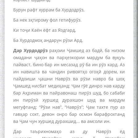
Бурун рафт хуррам ба Хурдодрӯз,
Ба нек эҳтирому фол гетифурӯз.
Ки тоҷи Каён ёфт аз Яздгард,
Ба Хурдодмоҳ андарун рӯзи Ард.
Дар Хурдодрӯз
раҳоии Ҷамшед аз бадӣ, ба низом
омадани ҷаҳон ва парҳезкории мардум ба вуқуъ
пайваст, бино бар ин месазад рӯ ба ин рӯз кард. Аз
ин навишта ва чандин ривоятҳо огоҳӣ дорем, ки
пайдоиши ҷашни Наврӯз ва рӯзи навро ба шоҳ
Ҷамшед нисбат медиҳанд: Ҷам гӯё динро нав карду
бар Аҳриман ва пайравонаш пирӯз шуд, бо сабаби
ин пирӯзӣ хуршед дурахшон шуд ва мардум
мегуфтанд: “Рӯзи нав”, “Наврӯз”; Ҷам тахте пур аз
гавҳар сохт, девон онро бар осмон барафрохтанд
ва Ҷам чун хуршед дурахшид... ва амсоли ин.
Дар таърихномаҳо аз ду Наврӯз ёд