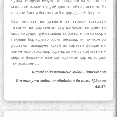
ҷумла, Наврӯзи бузург, ки пайдоиш ва ҷашни он
and Master Mehryar
маншаъи илмии нуҷумӣ дошта, тибқи ривоятҳо ба
Mehrafarin about the conflict
of the name of the Persian
шоҳони Эрони бостон нисбат дорад, аз байн рафт.
Gulf
Ҳар миллате ва давлате аз тариқи гузаштаи
таърихӣ ва фарҳангии худ шиносоӣ ва ҳувияти
миллии худро ҷӯё мешавад ва бозёфти тозаи осори
Сайри Дарвоз бо Мӯъмин
паҳлавӣ бори дигар собит месозад, ки тоҷикон бо
Қаноат: Чанор ҳам "гап"
доштани тамаддуне куҳан аз сарвати фарҳангии
мезанад
азиме низ бархурдор буданд, аз ин рӯ ҳифозати ин
мероси фарҳангӣ вазифаи муҳимми ҳар як тоҷику
тоҷикистонист.
Шарифзода Фарангис Худоӣ - директори
Институти забон ва адабиёти ба номи Рӯдакии
АМИТ
,
ШАРҲИ МУЛОҚОТ БО АҲЛИ
ИЛМ ВА МАОРИФИ КИШВАР
АЗ ҶОНИБИ ОЛИМОНИ
АКАДЕМИЯИ МИЛЛИИ
ИЛМҲОИ ТОҶИКИСТОН