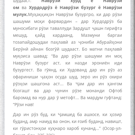
шудааст:
Наврӯзи хурд ё Наврӯзи
ом
ва
Хурдодрӯз ё Наврӯзи бузург ё Наврӯзи
мулук.
Муҳаққиқон Наврӯзи бузургро, ки дар рӯзи
шашуми моҳи фарвардин – дар Хурдодрӯз ба
муносибати рӯзи таваллуди Зардушт ҷашн гирифта
мешуд, қайд кардаанд. Мазмуни баргаи
тозапайдошудаи паҳлавӣ аз ҷониби Абурайҳони
Берӯнӣ айнан бозгӯӣ шудааст. Бо матни паҳлавӣ
муқоиса шавад: “Ва дар рӯзи шашуми ин моҳ
Наврӯзи бузург аст, ки назди эрониён иди
бузургест. Ва гӯянд, ки Худованд дар ин рӯз аз
офариниши ҷаҳон осуда шуд, зеро ин рӯз охири
рӯзҳои шашгона аст... Ва Ҷам дар ин ҳангом
бозгашт ва дар чунин рӯзе монанди Офтоб
баромад ва нур дар ӯ метофт... Ва мардум гуфтанд:
“Рӯзи нав!
Дар ин рӯз буд, ки Ҷамшед ба ашхосе, ки ҳозир
буданд, амр намуд ва онон, ки ғоиб буданд, навишт,
ки гӯристонҳои куҳнаро хароб кунанд...” (Осор-ул-