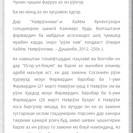
به عبارت دیگر: گفتگو با مومن
Чунин ҷашни фаррух аз он рӯзгор
قناعت Mumin Qanoat
Ба мо монд аз он хусравон ёдгор.
Дар “Наврӯзнома”-и Хайём бунёнгузори
солшумории шамсӣ Каюмарс буда, бозгаштани
фарвардин ба мабдаъи асосиашро шоҳ Ҷамшед
муайян карда, онро “рӯзи нав” хондааст (Умари
Хайём. Наврӯзнома. – Душанбе, 2012.-250с.).
Аз навиштаи тозаёфтшудаи паҳлавӣ ва бозтоби он
Сухбати навқаламон бо
Муъмин Қаноат\Meeting of
дар “Осор-ул-боқия” ва бархе аз манобеи илмиву
young talents with Mumyin
адабӣ маълум аст, ки дар замони Сосониён рӯзи
Kanoat
Ҳурмузд моҳи Фарвардин баробар ба 1-уми
Фарвардин (21 март) Наврӯзи хурд ё Наврӯзи ом ва
рӯзи Хурдод моҳи Фарвардин, баробар ба 6-уми
Фарвардин (26 март) Наврӯзи бузург ё Наврӯзи
хоса баргузор мешуд. Бо вуҷуди он ки аз замони
густариши ислом гоҳшумории порсиён дар канори
The Persian Gulf Beautiful
тақвими қамарӣ роиҷ буд, аммо шеваи ҷашнгирии
poetry from Устод Мумин
бархе аз ин рӯзҳо то замони мо боқӣ намонданд. Аз
Қаноат (Ustod Mumin Qanoat)