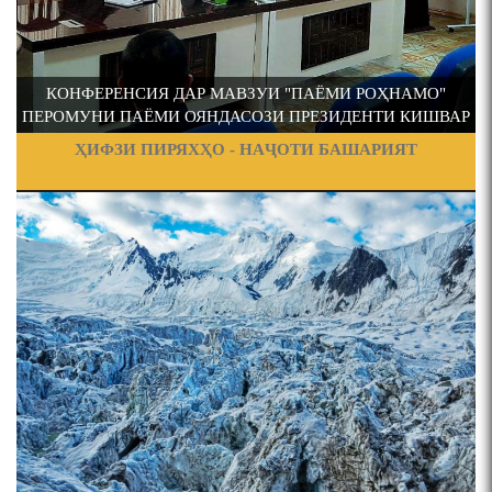
Тоҷикистон Мирзо
ҚАСИДАИ ГУМШУДАИ РӮДАКӢ ШАМСИДДИН
Турсунзода / Mirzo
МУҲАММАДӢ.
Tursunzoda
 МАВЗУИ "ПАЁМИ РОҲНАМО"
ТАҶЛИЛИ 90-УМИН СОЛ
ТВ САЁҲӢ: ИНЪИКОСИ ЧОРАБИНӢ БА МУНОСИБАТИ
НДАСОЗИ ПРЕЗИДЕНТИ КИШВАР
ОТАХОНОВА ДАР ИНСТИ
ҶАШНИ ВАҲДАТИ МИЛЛӢ ДАР АМИТ
ҲО - НАҶОТИ БАШАРИЯТ
ЭҲЁКУНАНДАИ ДАВЛАТ
Т
ПРЕДПОСЫЛКИ СТАНОВЛЕНИЯ
ЧЕХРАХОИ АСЛИИ МИРЗО
ТУРСУНЗОДА
ФИЛОЛОГИЧЕСКОГО РОМАНА В ТАДЖИКСКОЙ
Pages
МУРУВВАТИЁН ДЖ. ДЖ.
ВАСФИ МОДАР ДАР НАМУНАҲОИ ОСОРИ ШИФОҲИ
ВОЖАҲОИ НУРОНИИ ШЕЪР АНЗУРАТИ МАЛИКЗОД.
Мирзо Турсунзода-
"Кахрамони Точикистон"
ТАСАВВУРИ МАРДУМ ДАР ХУСУСИ ИШҚИ РӮДАКӢ