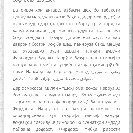
боқия, Саҳ. 235-236).
Ба ривоятҳои дигаре, азбаски шоҳ бо табақоти
гуногуни мардум аз оғози баҳор дидор мекард, рӯзи
шашум идро дар ҳалқаи хосон баргузор мекард, ки
ҳанӯз ҳам асаре дар миёни зардуштиён аз ин рӯз
боқӣ мондааст. Назари дигаре низ ҳаст, ки дар
даврони бостон моҳ ба шаш панҷрӯза бахш мешуд
ва хурдодрӯз рӯзи аввали панҷаи дувуми
Фарвардин буд, ки Наврӯзи бузург ҷашн гирифта
мешуд ва дар миёни суғдиён низ дар ҳамин рӯз бо
номи Навсард ид баргузор мешуд (رضی ه. نوروز
سوابق تایخی تا امروز.- تهران، 1358.-271 ص. ).
Дар ҳамосасаи миллӣ – “Шоҳнома” вожаи Наврӯз 33
БА МУНОСИБАТИ
бор омадааст. Инчунин Наврӯз бо мафҳумҳое чун
БУЗУРГДОШТИ РӮЗИ РӮДАКӢ
“сари соли нав” ва “фарвардинмоҳ” баён шудааст.
Фирдавсӣ Наврӯзро аз назари ҳакимона ва
хирадгароёнаи худ таърифу тавсиф намуда,
воқеаҳои сиёсиву иҷтимоиро бо суннатҳои аҷдодӣ
пайванд додааст. Фирдавсӣ тибқи ривоёти