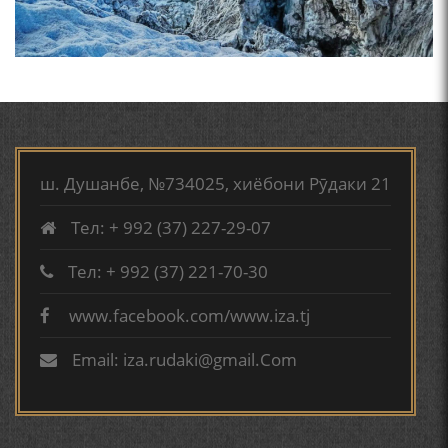
ФАРИДУН ИСМОИЛОВ.
СЕҲРИ СУХАН ВА ҚУДРАТИ БАЁНИ УСТОД АЙНӢ
МИРЗО ТУРСУНЗОДА
ТАРЧУМАИ ХОЛ/MIRZO
АБУАБДУЛЛОҲИ РӮДАКӢ ДАР ТАҲҚИҚИ ТОҶИДДИН
TURSUNZODA BIOGRAFIYA
МАРДОНӢ УМРИДДИН ЮСУФӢ ИНСТИТУТИ ЗАБОН
ш. Душанбе, №734025, хиёбони Рӯдаки 21
ВА АДАБИЁТИ БА НОМИ РӮДАКИИ АМИТ
Тел: + 992 (37) 227-29-07
КИРОМИ БУХОРӢ ШОИРИ ИНСОНДӮСТ УСМОНОВА
ГУЛБАҲОР.
Тел: + 992 (37) 221-70-30
www.facebook.com/www.iza.tj
Сайри осорхона - Мирзо
ТАҶАССУМИ ҲАСБИ ҲОЛ ДАР ҒАЗАЛИЁТИ КИРОМИ
Турсунзода
БУХОРОӢ УСМОНОВА Г.Ф.
Email: iza.rudaki@gmail.Com
БЕРУНӢ ВА НАВРӮЗИ АҶАМ