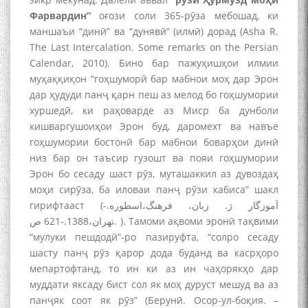
Фарвардин”
оғози соли 365-рӯза мебошад, ки
маншаъи “динӣ” ва “дунявӣ” (илмӣ) дорад (Asha R.
The Last Intercalation. Some remarks on the Persian
Calendar, 2010). Бино бар пажуҳишҳои илмии
муҳаққиқон “гоҳшуморӣ бар мабнои моҳ дар Эрон
дар ҳудуди панҷ қарн пеш аз мелод бо гоҳшумории
хуршедӣ, ки раҳоварде аз Миср ба дунболи
кишваргушоиҳои Эрон буд, даромехт ва навъе
гоҳшумории бостонӣ бар мабнои боварҳои динӣ
низ бар он таъсир гузошт ва пояи гоҳшумории
Эрон бо сесаду шаст рӯз, муташаккил аз дувоздаҳ
моҳи сирӯза, ба иловаи панҷ рӯзи кабиса” шакл
гирифтааст (آموزگار ژ. زبان، فرهنگ،اسطوره.-
تهران،1388.-621 ص. ). Тамоми ақвоми эронӣ тақвими
“мулуки пешдодӣ”-ро пазируфта, “солро сесаду
шасту панҷ рӯз қарор дода буданд ва касрҳоро
мепартофтанд, то ин ки аз ин чаҳорякҳо дар
муддати яксаду бист сол як моҳ дуруст мешуд ва аз
панҷяк соот як рӯз” (Берунӣ. Осор-ул-боқия. –