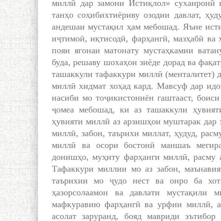
миллӣ дар замони Истиқлол» суханронӣ н
танҳо соҳибихтиёриву озодии давлат, ҳуд
андешаи мустақил ҳам мебошад. Яъне исти
иҷтимоӣ, иқтисодӣ, фарҳангӣ, мазҳабӣ ва 
пояи ягонаи матонату мустаҳкамии ватан
буда, решаву шохаҳои зиёде дорад ва фақат
ташаккули тафаккури миллӣ (менталитет) 
миллӣ хидмат хоҳад кард. Мавсуф дар идо
насиби мо тоҷикистониён гаштааст, боис
ҷомеа мебошад, ки аз ташаккули ҳувия
ҳувияти миллӣ аз арзишҳои муштарак дар 
миллӣ, забон, таърихи миллат, ҳудуд, рас
миллӣ ва осори бостонӣ маншаъ мегира
донишҳо, муҳиту фарҳанги миллӣ, расму 
Тафаккури миллии мо аз забон, маънавия
таърихии мо ҷудо нест ва онро ба хот
ҳазорсолаамон ва давлати мустақили 
мафкуравию фарҳангӣ ва урфии миллӣ, а
асолат заруранд, бояд мавриди эътибор