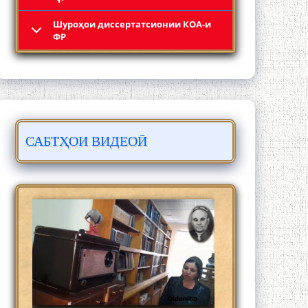
Шyроҳои диссертатсионии КОА-и
Кадамчо Худои Шарифзода
ФР
САБТҲОИ ВИДЕОӢ
Сайре дар Осорхона Муҳаммадҷон
Раҳимӣ