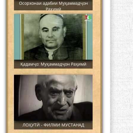
Осорхонаи адабии Муҳаммадҷон
Раҳимӣ
Қадамҷо: Муҳаммадҷон Раҳимӣ
ЛОҲУТӢ - ФИЛМИ МУСТАНАД