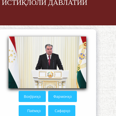
И ИСТИҚЛОЛИ ДАВЛАТИИ
The Persian Gulf Beautiful poetry from
Устод Мумин Қаноат (Ustod Mumin
Qanoat) and Master Mehryar
Mehrafarin about the conflict of the
name of the Persian Gulf
Сайри Дарвоз бо Мӯъмин Қаноат:
Чанор ҳам "гап" мезанад
Вохӯриҳо
Фармонҳо
Паёмҳо
Сафарҳо