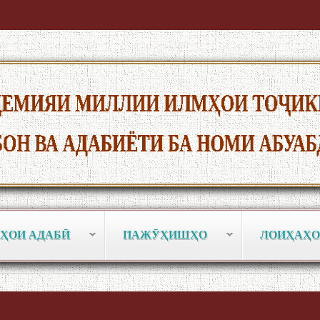
ҲОИ АДАБӢ
ПАЖӮҲИШҲО
ЛОИҲАҲО