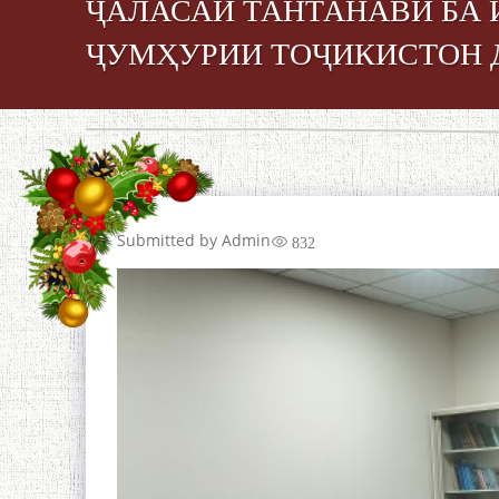
ҶАЛАСАИ ТАНТАНАВӢ БА 
ҶУМҲУРИИ ТОҶИКИСТОН 
Submitted by
Admin
832