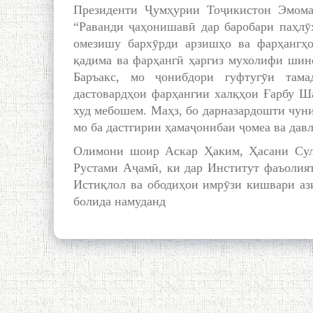
Президенти Ҷумҳурии Тоҷикистон Эмома
“Раванди ҷаҳонишавӣ дар баробари паҳлӯ
омезишу бархӯрди арзишҳо ва фарҳангҳо
қадима ва фарҳангӣ ҳаргиз мухолифи шин
Баръакс, мо ҷонибдори гуфтугӯи там
дастовардҳои фарҳангии халқҳои Ғарбу Ш
худ мебошем. Маҳз, бо дарназардошти чун
мо ба дастгирии ҳамаҷонибаи ҷомеа ва давл
Олимони шоир Аскар Ҳаким, Ҳасани Сул
Рустами Аҷамӣ, ки дар Институт фаъолият
Истиқлол ва ободиҳои имрӯзи кишвари аз
болида намуданд