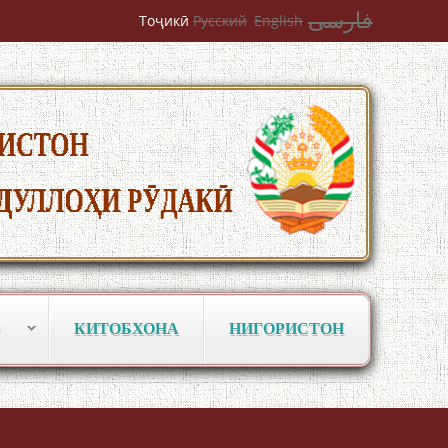
فارسی
Тоҷикӣ
Русский
English
به عبارت دیگر: گفتگو با مومن قناعت
Mumin Qanoat
КИТОБХОНА
НИГОРИСТОН
Сухбати навқаламон бо Муъмин
Қаноат\Meeting of young talents with
Mumyin Kanoat