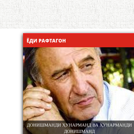
ЁДИ РАФТАГОН
 ТОҶИК
ДОНИШМАНДИ ҲУНАРМАНД ВА ҲУНАРМАНДИ
ТИ ЗАБОН ВА
КОНФЕРЕНСИЯИ ИЛМИЮ АМАЛӢ БАХШ
ДОНИШМАНД
УЛЛОҲ РӮДАКИИ
100-СОЛАГИИ ШОИРИ ХАЛҚИИ ТОҶИК