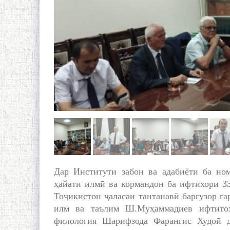
Дар Институти забон ва адабиёти ба н
ҳайати илмӣ ва кормандон ба ифтихори 3
Тоҷикистон ҷаласаи тантанавӣ баргузор г
илм ва таълим Ш.Муҳаммадиев ифтитоҳ
филология Шарифзода Фарангис Худоӣ 