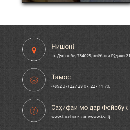
2-СОЛАГИИ
АМИНҶОН ШУКУҲӢ
СОЛАГИИ ҲИЗБИ
ҶИКИСТОН БО
МӢ ВА АЪЗОЁНИ
СОНИ РӮДАКӢ
Нишонӣ
ш. Душанбе, 734025, хиёбони Рӯдаки 2
Тамос
(+992 37) 227 29 07, 227 11 70.
Саҳифаи мо дар Фейсбук
www.facebook.com/www.iza.tj.