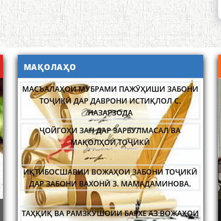
МАҚОЛАҲО
МАСЪАЛАҲОИ МУБРАМИ ПАЖӮҲИШИ ЗАБОНИ
ТОҶИКӢ ДАР ДАВРОНИ ИСТИҚЛОЛ С.
НАЗАРЗОДА
ҶОЙГОҲИ ЗАН ДАР ЗАРБУЛМАСАЛ ВА
МАҚОЛҲОИ ТОҶИКӢ
ИҚТИБОСШАВИИ ВОЖАҲОИ ЗАБОНИ ТОҶИКӢ
ДАР ЗАБОНИ ВАХОНӢ З. МАМАДАМИНОВА.
САРНАВИШТИ ЯК ХАЛҚ САДРИДДИН АЙНӢ
УСТОД 
ИДА БА
НИШАСТИ НАВБАТИИ МАҲФИЛИ ИЛМӢ -
ТАҲҚИҚ ВА РАМЗКУШОИИ БАРХЕ АЗ ВОЖАҲОИ
А
ИСТОН
НАЗАРИИ "СУХАНСАНҶӢ" БАРГУЗОР ГАРДИД.