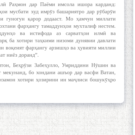
лӣ Раҳмон дар Паёми имсола ишора карданд:
ҳои мусбати худ имрӯз башариятро дар рӯбарӯи
и гуногун қарор додааст. Мо ҳамчун миллати
охтани фарҳангу тамаддунҳои мухталиф нестем.
аддунҳо ва истифода аз сарватҳои илмӣ ва
арқ ба хотири таҳкими низоми дунявии давлати
ин воқеият фарҳангу арзишҳо ва ҳувияти миллии
ат ниёз доранд”.
тон, Беҳрӯзи Забеҳулло, Умриддини Нӯшин ва
 мекунанд, бо хондани ашъор дар васфи Ватан,
изамон хотири ҳозирини ин маҷлиси бошукӯҳро