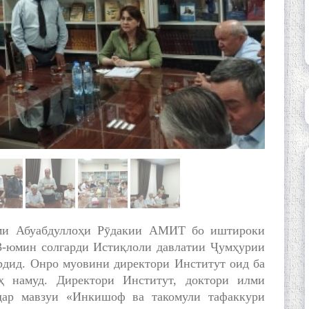
оми Абуабдуллоҳи Рӯдакии АМИТ бо иштироки
3-юмин солгарди Истиқлоли давлатии Ҷумҳурии
ардид. Онро муовини директори Институт оид ба
 намуд. Директори Институт, доктори илми
дар мавзуи «Инкишоф ва такомули тафаккури