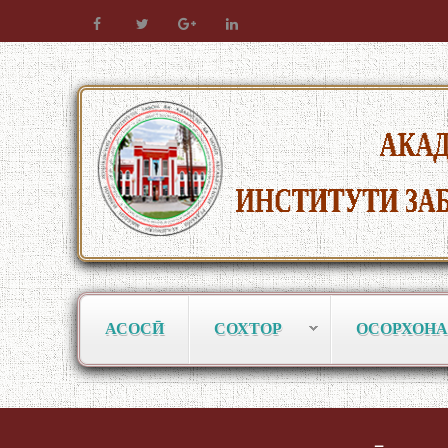
АСОСӢ
СОХТОР
ОСОРХОНА