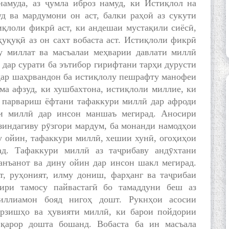
амуда, аз ҷумла иброз намуд, ки Истиқлол на
уд ва мардумони он аст, балки раҳоӣ аз сукути
қлоли фикрӣ аст, ки андешаи мустақили сиёсӣ,
ҳуқуқӣ аз он сахт вобаста аст. Истиқлоли фикрӣ
у миллат ва масъалаи меҳварии давлати миллӣ
 дар сурати ба эътибор гирифтани тарҳи дурусти
дар шаҳрвандон ба истиқлолу пешрафту манофеи
ма афзуд, ки хушбахтона, истиқлоли миллие, ки
и парвариш ёфтани тафаккури миллӣ дар афроди
ти миллӣ дар инсон маншаъ мегирад. Аносири
зиндагиву рӯзгори мардум, ба монанди намодҳои
му ойин, тафаккури миллӣ, хешии хунӣ, огоҳиҳои
д. Тафаккури миллӣ аз таҷрибаву андӯхтани
анъанот ва дину ойин дар инсон шакл мегирад.
т, руҳоният, илму дониш, фарҳанг ва таҷрибаи
ири тамосу пайвастагӣ бо тамаддуни беш аз
миллиамон бояд нигоҳ дошт. Рукнҳои асосии
рзишҳо ва ҳувияти миллӣ, ки барои пойдории
 қарор дошта бошанд. Вобаста ба ин масъала