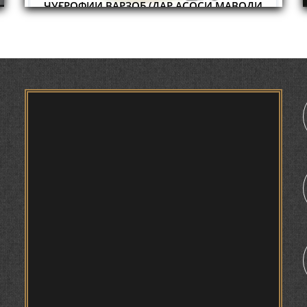
ҶУҒРОФИИ ВАРЗОБ (ДАР АСОСИ МАВОДИ
ЗАБОНҲОИ ШАРҚИИ ЭРОНӢ) МИРЗОЕВ
САЙФИДДИН ҶАБОРОВИЧ.
ШИНОХТ ДАР ЗАМИНАИ ЭЪТИҚОД ВА
ЭЪТИРОФ
ФИРДАВСӢ ВА ДАҚИҚӢ
1
ҚАСИДАИ ГУМШУДАИ РӮДАКӢ ШАМСИДДИН
МУҲАММАДӢ.
ТВ САЁҲӢ: ИНЪИКОСИ ЧОРАБИНӢ БА
МУНОСИБАТИ ҶАШНИ ВАҲДАТИ МИЛЛӢ ДАР
АМИТ
ПРЕДПОСЫЛКИ СТАНОВЛЕНИЯ
ФИЛОЛОГИЧЕСКОГО РОМАНА В ТАДЖИКСКОЙ