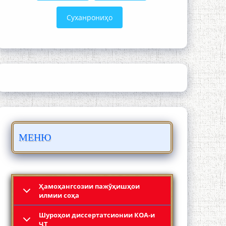
Суханрониҳо
ШАРҲИ МУЛОҚОТ БО АҲЛИ ИЛМ ВА
МАОРИФИ КИШВАР АЗ ҶОНИБИ
ОЛИМОНИ АКАДЕМИЯИ МИЛЛИИ
ИЛМҲОИ ТОҶИКИСТОН
МЕНЮ
БО 4 000 000 СОМОНӢ ПАЙКАРА ВА
ОСОРХОНАИ МӮЪМИН ҚАНОАТ
СОХТА ШУД!
Ҳамоҳангсозии пажӯҳишҳои
илмии соҳа
Шyроҳои диссертатсионии КОА-и
ҶТ