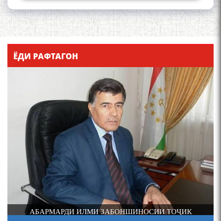
Қадамҷо - Лоҳутӣ
ЁДИ РАФТАГОН
4-уми декабр- зодрӯзи
шоири абадзинда Абулқосим
Лоҳутӣ
И
АБАРМАРДИ ИЛМИ ЗАБОНШИНОСИИ ТОҶИК