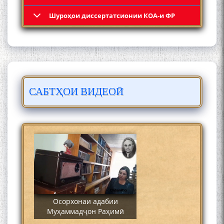
Кадамчо Худои Шарифзода
Шyроҳои диссертатсионии КОА-и ФР
САБТҲОИ ВИДЕОӢ
Сайре дар Осорхона
Муҳаммадҷон Раҳимӣ
Осорхонаи адабии
Муҳаммадҷон Раҳимӣ