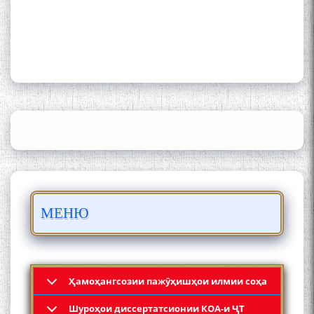
ШАРҲИ МУЛОҚОТ БО АҲЛИ
ИЛМ ВА МАОРИФИ КИШВАР
АЗ ҶОНИБИ ОЛИМОНИ
АКАДЕМИЯИ МИЛЛИИ
ИЛМҲОИ ТОҶИКИСТОН
БО 4 000 000 СОМОНӢ
ПАЙКАРА ВА ОСОРХОНАИ
МЕНЮ
МӮЪМИН ҚАНОАТ СОХТА
ШУД!
Ҳамоҳангсозии пажӯҳишҳои илмии соҳа
Шyроҳои диссертатсионии КОА-и ҶТ