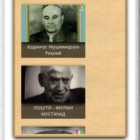
Қадамҷо: Муҳаммадҷон
Раҳимӣ
ЛОҲУТӢ - ФИЛМИ
МУСТАНАД