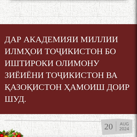
БАЛХӢ БУЗУРГТАРИН
МУТАФАККИР ВА ОРИФИ
ЗАБОНУ АДАБИ ТОҶИК
ДАР АКАДЕМИЯИ МИЛЛИИ
ИЛМҲОИ ТОҶИКИСТОН БО
به عبارت دیگر: گفتگو با مومن
ИШТИРОКИ ОЛИМОНУ
قناعت Mumin Qanoat
ЗИЁИЁНИ ТОҶИКИСТОН ВА
ҚАЗОҚИСТОН ҲАМОИШ ДОИР
ШУД.
Сухбати навқаламон бо
Муъмин Қаноат\Meeting of
AUG
20
2024
young talents with Mumyin
Kanoat