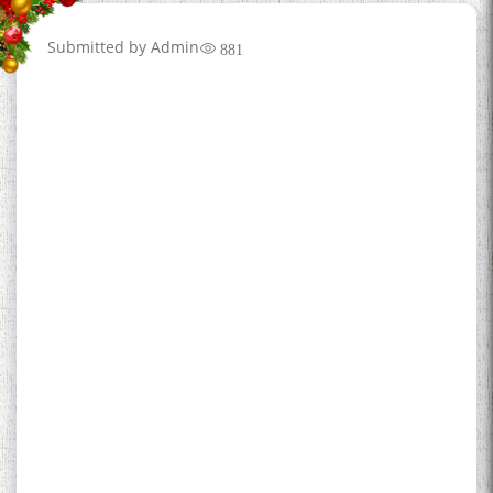
Submitted by
Admin
881
The Persian Gulf Beautiful
poetry from Устод Мумин
Қаноат (Ustod Mumin Qanoat)
and Master Mehryar
Mehrafarin about the conflict
of the name of the Persian
Gulf
Сайри Дарвоз бо Мӯъмин
Қаноат: Чанор ҳам "гап"
мезанад