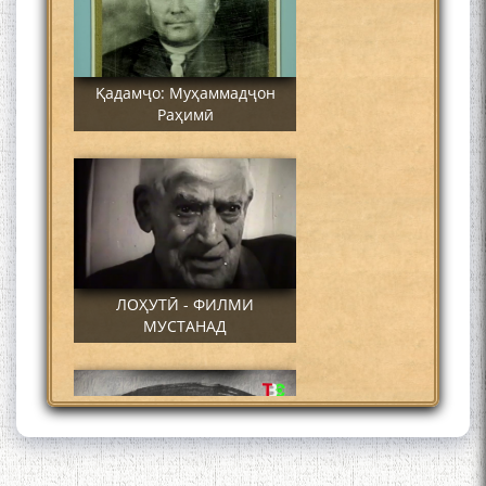
Қадамҷо: Муҳаммадҷон
Раҳимӣ
ЛОҲУТӢ - ФИЛМИ
МУСТАНАД