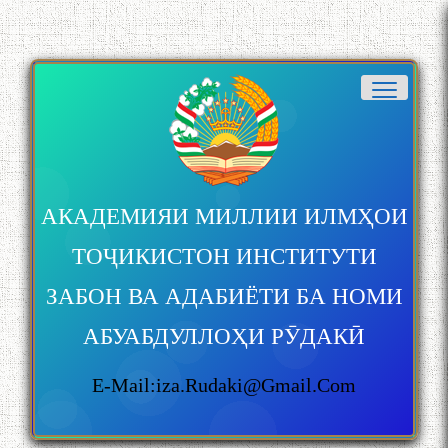
АКАДЕМИЯИ МИЛЛИИ ИЛМҲОИ
ТОҶИКИСТОН ИНСТИТУТИ
ЗАБОН ВА АДАБИЁТИ БА НОМИ
АБУАБДУЛЛОҲИ РӮДАКӢ
E-Mail:iza.rudaki@gmail.com
БА МУНОСИБАТИ