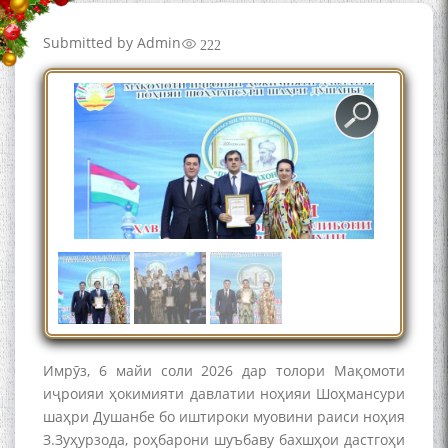
Submitted by
Admin
222
به عبارت دیگر: گفتگو با مومن
قناعت Mumin Qanoat
Сухбати навқаламон бо
Муъмин Қаноат\Meeting of
young talents with Mumyin
Имрӯз, 6 майи соли 2026 дар толори Мақомоти
Kanoat
иҷроияи ҳокимияти давлатии ноҳияи Шоҳмансури
шаҳри Душанбе бо иштироки муовини раиси ноҳия
З.Зуҳурзода, роҳбарони шуъбаву бахшҳои дастгоҳи