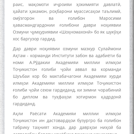
раис, мақомоти иҷроияи ҳокимияти давлатӣ,
ҳайати ҳакамон, роҳбарони муассисаҳои таълимӣ,
омӯзгорон ва ғолибон Маросими
The Persian Gulf Beautiful
ҳавасмандгардонии ғолибони даври ноҳиявии
poetry from Устод Мумин
Қаноат (Ustod Mumin Qanoat)
Озмуни ҷумҳуриявии «Шоҳномахонӣ» бо як шукӯҳи
and Master Mehryar
хос баргузор гардид.
Mehrafarin about the conflict
Дар даври ноҳиявии озмуни мазкур Сулаймони
of the name of the Persian
Gulf
Аҳтам - корманди Институти забон ва адабиёти ба
номи А.Рӯдакии Академияи миллии илмҳои
Тоҷикистон ғолиби ҷойи аввал ва корманди
Шуъбаи кор бо мактабачагони Академияи хурди
Сайри Дарвоз бо Мӯъмин
илмҳои Академияи миллии илмҳои Тоҷикистон
Қаноат: Чанор ҳам "гап"
мезанад
ғолиби ҷойи сеюм гардиданд, ки зимни чорабиниӣ
бо диплом ва туҳфаҳои хотирмон қадрдонӣ
гардиданд.
Аҳли Раёсати Академияи миллии илмҳои
Тоҷикистон ин дастовардҳои бузургро ба ғолибон
табрику таҳният хонда, дар даврҳои ниҳоӣ ба