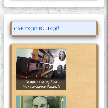
САБТҲОИ ВИДЕОӢ
Сайре дар Осорхона
Муҳаммадҷон Раҳимӣ
Осорхонаи адабии
Муҳаммадҷон Раҳимӣ