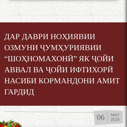
БУЗУРГДОШТИ РӮЗИ РӮДАКӢ
ДАР ДАВРИ НОҲИЯВИИ
ОЗМУНИ ҶУМҲУРИЯВИИ
Дар Академияи миллии
илмҳои Тоҷикистон бахшида
“ШОҲНОМАХОНӢ” ЯК ҶОЙИ
ба 100-солагии мунаққиду
АВВАЛ ВА ҶОЙИ ИФТИХОРӢ
адабиётшинос Соҳиб
Табаров ҳамоиши илмӣ-
НАСИБИ КОРМАНДОНИ АМИТ
назариявӣ баргузор гардид.
ГАРДИД
МАВЛОНО ҶАЛОЛИДДИНИ
БАЛХӢ БУЗУРГТАРИН
MAY
06
МУТАФАККИР ВА ОРИФИ
2026
ЗАБОНУ АДАБИ ТОҶИК