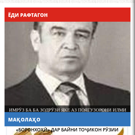
Қадамҷо - Лоҳутӣ
ЁДИ РАФТАГОН
4-уми декабр- зодрӯзи
шоири абадзинда Абулқосим
Лоҳутӣ
ИМРӮЗ БА БА ЗОДРӮЗИ ЯКЕ АЗ ПОЯГУЗОРОНИ ИЛМИ
ФОЛКЛОРШИНОСИИ ТОҶИК АКАДЕМИК РАҶАБ
МАҚОЛАҲО
АМОНОВ САД СОЛ ПУР ШУД.
АБУЛҚОСИМ ЛОҲУТӢ /
ABULQOSIM LOHUTY/
НАВГАРОӢ ДАР “САДОИ МАҲШАР” АСКАР ҲАКИМ