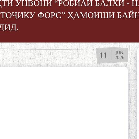
ТИ УНВОНИ “РОБИАИ БАЛХӢ - 
 ТОҶИКУ ФОРС” ҲАМОИШИ БА
ДИД.
JUN
11
2026