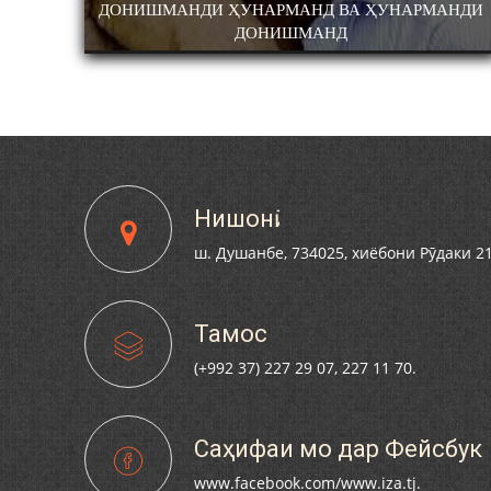
 ТОҶИК
ДОНИШМАНДИ ҲУНАРМАНД ВА ҲУНАРМАНДИ
ТИ ЗАБОН ВА
КОНФЕРЕНСИЯИ ИЛМИЮ АМАЛӢ БАХШ
ДОНИШМАНД
УЛЛОҲ РӮДАКИИ
100-СОЛАГИИ ШОИРИ ХАЛҚИИ ТОҶИК
2-СОЛАГИИ
АМИНҶОН ШУКУҲӢ
СОЛАГИИ ҲИЗБИ
ҶИКИСТОН БО
МӢ ВА АЪЗОЁНИ
СОНИ РӮДАКӢ
Нишонӣ
ш. Душанбе, 734025, хиёбони Рӯдаки 2
Тамос
(+992 37) 227 29 07, 227 11 70.
Саҳифаи мо дар Фейсбук
www.facebook.com/www.iza.tj.