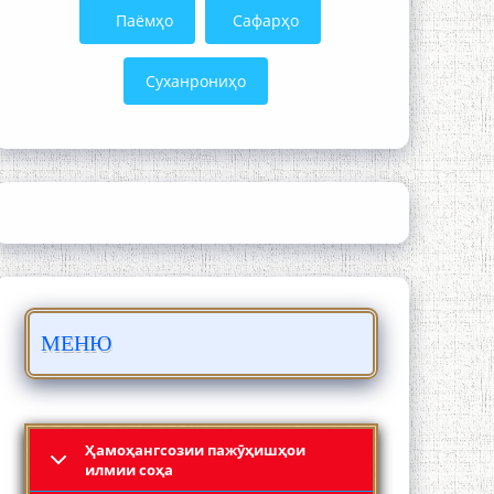
Паёмҳо
Сафарҳо
Суханрониҳо
ШАРҲИ МУЛОҚОТ БО АҲЛИ ИЛМ ВА
МАОРИФИ КИШВАР АЗ ҶОНИБИ
ОЛИМОНИ АКАДЕМИЯИ МИЛЛИИ
ИЛМҲОИ ТОҶИКИСТОН
МЕНЮ
БО 4 000 000 СОМОНӢ ПАЙКАРА ВА
ОСОРХОНАИ МӮЪМИН ҚАНОАТ
СОХТА ШУД!
Ҳамоҳангсозии пажӯҳишҳои
илмии соҳа