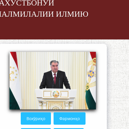
НАХУСТБОНУИ
ЙНАЛМИЛАЛИИ ИЛМИЮ
The Persian Gulf Beautiful poetry from
Устод Мумин Қаноат (Ustod Mumin
Qanoat) and Master Mehryar
Mehrafarin about the conflict of the
name of the Persian Gulf
Сайри Дарвоз бо Мӯъмин Қаноат:
Чанор ҳам "гап" мезанад
Вохӯриҳо
Фармонҳо