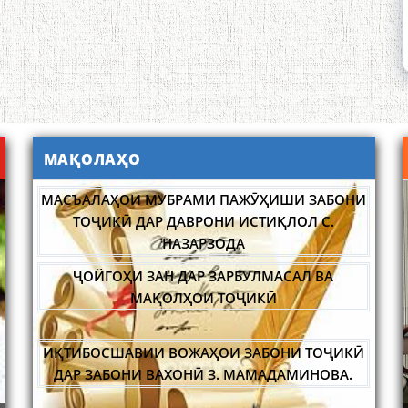
МАҚОЛАҲО
МАСЪАЛАҲОИ МУБРАМИ ПАЖӮҲИШИ ЗАБОНИ
ТОҶИКӢ ДАР ДАВРОНИ ИСТИҚЛОЛ С.
НАЗАРЗОДА
ҶОЙГОҲИ ЗАН ДАР ЗАРБУЛМАСАЛ ВА
МАҚОЛҲОИ ТОҶИКӢ
ИҚТИБОСШАВИИ ВОЖАҲОИ ЗАБОНИ ТОҶИКӢ
ДАР ЗАБОНИ ВАХОНӢ З. МАМАДАМИНОВА.