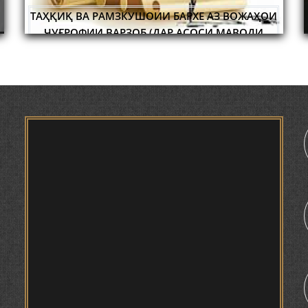
САРНАВИШТИ ЯК ХАЛҚ САДРИДДИН АЙНӢ
УСТОД 
ИДА БА
НИШАСТИ НАВБАТИИ МАҲФИЛИ ИЛМӢ -
ТАҲҚИҚ ВА РАМЗКУШОИИ БАРХЕ АЗ ВОЖАҲОИ
А
ИСТОН
НАЗАРИИ "СУХАНСАНҶӢ" БАРГУЗОР ГАРДИД.
ҶУҒРОФИИ ВАРЗОБ (ДАР АСОСИ МАВОДИ
ЗАБОНҲОИ ШАРҚИИ ЭРОНӢ) МИРЗОЕВ
САЙФИДДИН ҶАБОРОВИЧ.
ШИНОХТ ДАР ЗАМИНАИ ЭЪТИҚОД ВА
ЭЪТИРОФ
ФИРДАВСӢ ВА ДАҚИҚӢ
1
ҚАСИДАИ ГУМШУДАИ РӮДАКӢ ШАМСИДДИН
МУҲАММАДӢ.
ТВ САЁҲӢ: ИНЪИКОСИ ЧОРАБИНӢ БА
МУНОСИБАТИ ҶАШНИ ВАҲДАТИ МИЛЛӢ ДАР
АМИТ
ПРЕДПОСЫЛКИ СТАНОВЛЕНИЯ