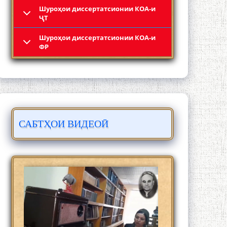
Шyроҳои диссертатсионии КОА-и
ҶТ
Шyроҳои диссертатсионии КОА-и
Кадамчо Худои Шарифзода
ФР
САБТҲОИ ВИДЕОӢ
Сайре дар Осорхона Муҳаммадҷон
Раҳимӣ