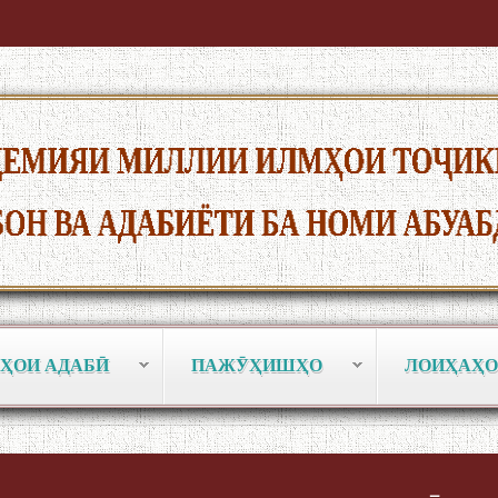
ҲОИ АДАБӢ
ПАЖӮҲИШҲО
ЛОИҲАҲО