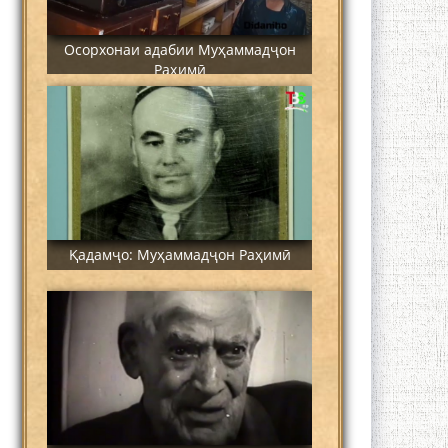
Осорхонаи адабии Муҳаммадҷон
Раҳимӣ
Қадамҷо: Муҳаммадҷон Раҳимӣ