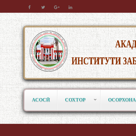
АСОСӢ
СОХТОР
ОСОРХОНА