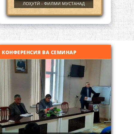
ЛОҲУТӢ - ФИЛМИ МУСТАНАД
КОНФЕРЕНСИЯ ВА СЕМИНАР
Қадамҷо - Лоҳутӣ
4-уми декабр- зодрӯзи шоири
абадзинда Абулқосим Лоҳутӣ