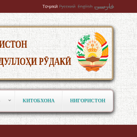
БУЗУРГТАРИН МУТАФАККИР ВА
فارسی
Тоҷикӣ
Русский
English
ОРИФИ ЗАБОНУ АДАБИ ТОҶИК
به عبارت دیگر: گفتگو با مومن قناعت
Mumin Qanoat
КИТОБХОНА
НИГОРИСТОН
Сухбати навқаламон бо Муъмин
Қаноат\Meeting of young talents with
Mumyin Kanoat