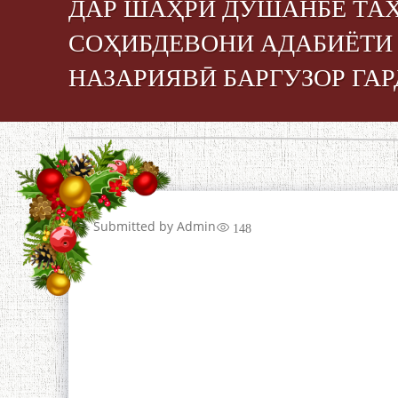
ДАР ШАҲРИ ДУШАНБЕ ТАҲ
СОҲИБДЕВОНИ АДАБИЁТИ
НАЗАРИЯВӢ БАРГУЗОР ГАР
Submitted by
Admin
148