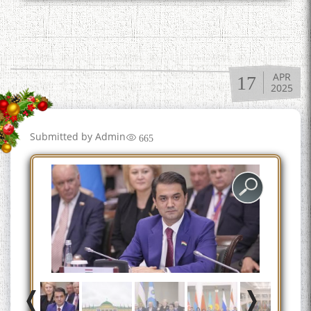
به عبارت دیگر: گفتگو با مومن
قناعت Mumin Qanoat
APR
17
2025
Submitted by
Admin
665
Сухбати навқаламон бо
Муъмин Қаноат\Meeting of
young talents with Mumyin
Kanoat