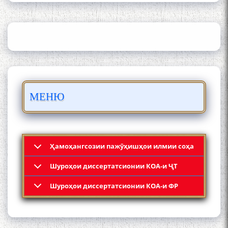
АКАДЕМИЯИ МИЛЛИИ
ИЛМҲОИ ТОҶИКИСТОН
БО 4 000 000 СОМОНӢ
ПАЙКАРА ВА ОСОРХОНАИ
МЕНЮ
МӮЪМИН ҚАНОАТ СОХТА
ШУД!
Ҳамоҳангсозии пажӯҳишҳои илмии соҳа
Шyроҳои диссертатсионии КОА-и ҶТ
Кадамчо Худои Шарифзода
Шyроҳои диссертатсионии КОА-и ФР