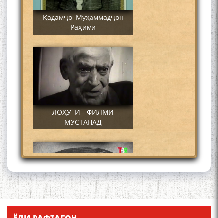
Қадамҷо: Муҳаммадҷон
Раҳимӣ
ЛОҲУТӢ - ФИЛМИ
МУСТАНАД
Қадамҷо - Лоҳутӣ