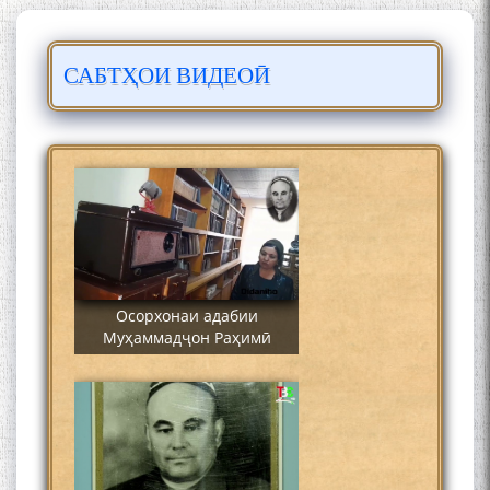
САБТҲОИ ВИДЕОӢ
Сайре дар Осорхона
Муҳаммадҷон Раҳимӣ
Осорхонаи адабии
Муҳаммадҷон Раҳимӣ