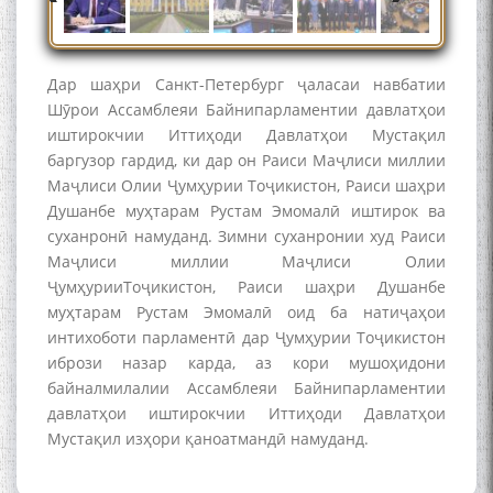
The Persian Gulf Beautiful
poetry from Устод Мумин
Қаноат (Ustod Mumin Qanoat)
and Master Mehryar
Дар шаҳри Санкт-Петербург ҷаласаи навбатии
Mehrafarin about the conflict
Шӯрои Ассамблеяи Байнипарламентии давлатҳои
of the name of the Persian
иштирокчии Иттиҳоди Давлатҳои Мустақил
Gulf
баргузор гардид, ки дар он Раиси Маҷлиси миллии
Маҷлиси Олии Ҷумҳурии Тоҷикистон, Раиси шаҳри
Душанбе муҳтарам Рустам Эмомалӣ иштирок ва
Сайри Дарвоз бо Мӯъмин
суханронӣ намуданд. Зимни суханронии худ Раиси
Қаноат: Чанор ҳам "гап"
Маҷлиси миллии Маҷлиси Олии
мезанад
ҶумҳурииТоҷикистон, Раиси шаҳри Душанбе
муҳтарам Рустам Эмомалӣ оид ба натиҷаҳои
интихоботи парламентӣ дар Ҷумҳурии Тоҷикистон
ибрози назар карда, аз кори мушоҳидони
байналмилалии Ассамблеяи Байнипарламентии
давлатҳои иштирокчии Иттиҳоди Давлатҳои
Мустақил изҳори қаноатмандӣ намуданд.
ШАРҲИ МУЛОҚОТ БО АҲЛИ
ИЛМ ВА МАОРИФИ КИШВАР
АЗ ҶОНИБИ ОЛИМОНИ