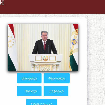
Ӣ
БО 4 000 000 СОМОНӢ ПАЙКАРА ВА
ОСОРХОНАИ МӮЪМИН ҚАНОАТ
СОХТА ШУД!
Кадамчо Худои Шарифзода
Вохӯриҳо
Фармонҳо
Паёмҳо
Сафарҳо
Суханрониҳо