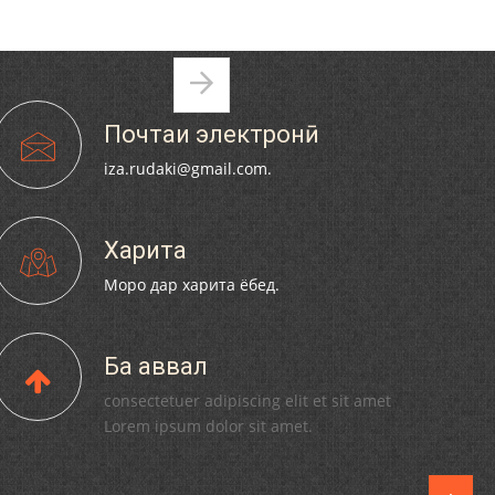
ИН БУДА, БА НАЗДИКОНУ ПАЙВАНДОНИ
РҲУМ САБРИ ҶАМИЛ ОРЗУМАНД АСТ.
Pages
110 солагии шоири халқии
Почтаи электронӣ
Тоҷикистон Мирзо Турсунзода / Mirzo
Tursunzoda
iza.rudaki@gmail.com.
Харита
Моро дар харита ёбед.
ЧЕХРАХОИ АСЛИИ МИРЗО
ТУРСУНЗОДА
Ба аввал
consectetuer adipiscing elit et sit amet
Lorem ipsum dolor sit amet.