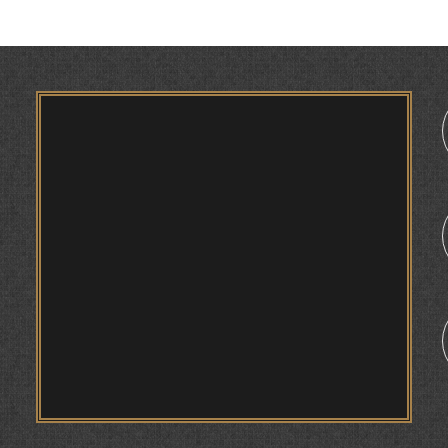
АНДУҲГ
 БО
ФИРДАВСӢ ВА ДАҚИҚӢ
МА
ЪЗОЁНИ
ДАКӢ
ҚАСИДАИ ГУМШУДАИ РӮДАКӢ ШАМСИДДИН
МУҲАММАДӢ.
1
ТВ САЁҲӢ: ИНЪИКОСИ ЧОРАБИНӢ БА
МУНОСИБАТИ ҶАШНИ ВАҲДАТИ МИЛЛӢ ДАР
АМИТ
ПРЕДПОСЫЛКИ СТАНОВЛЕНИЯ
ФИЛОЛОГИЧЕСКОГО РОМАНА В ТАДЖИКСКОЙ
МУРУВВАТИЁН ДЖ. ДЖ.
ВАСФИ МОДАР ДАР НАМУНАҲОИ ОСОРИ
ШИФОҲИ