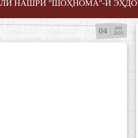
БОЛИ НАШРИ "ШОҲНОМА"-И ЭҲДО
JAN
04
2025