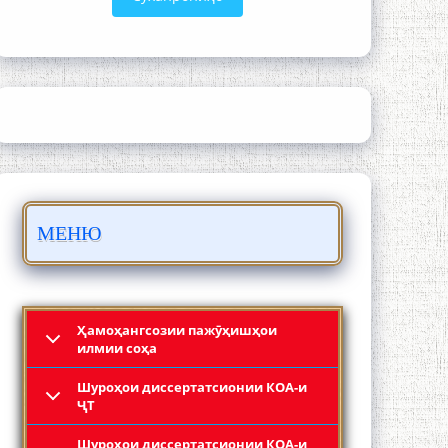
Сайре дар Осорхона Муҳаммадҷон
Раҳимӣ
МЕНЮ
Осорхонаи адабии Муҳаммадҷон
Раҳимӣ
Ҳамоҳангсозии пажӯҳишҳои
илмии соҳа
Шyроҳои диссертатсионии КОА-и
ҶТ
Шyроҳои диссертатсионии КОА-и