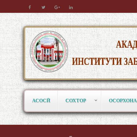
АСОСӢ
СОХТОР
ОСОРХОНА