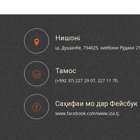
ХАЛҚИИ ДЕМОКРАТИИ ТОҶИКИСТОН
ИШТИРОКИ КОРМАНДОНИ ИЛМӢ ВА А
ТАШКИЛОТИ ҲИЗБИИ ВОРИСОНИ РӮ
Нишонӣ
ш. Душанбе, 734025, хиёбони Рӯдаки 2
Тамос
(+992 37) 227 29 07, 227 11 70.
Саҳифаи мо дар Фейсбук
www.facebook.com/www.iza.tj.