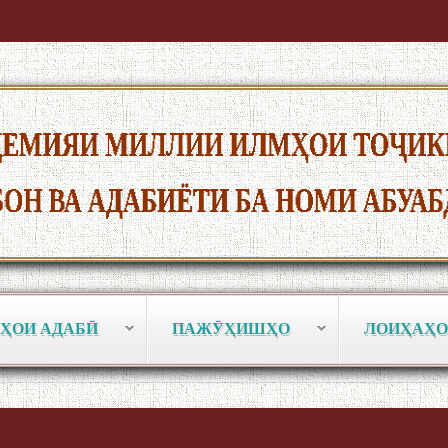
ҲОИ АДАБӢ
ПАЖӮҲИШҲО
ЛОИҲАҲО