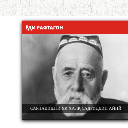
ЁДИ РАФТАГОН
АРМАНДИ
САРНАВИШТИ ЯК ХАЛҚ САДРИДДИН АЙНӢ
-МУҲИМТАРИН
КОНФЕРЕНСИЯИ ИНСТИТУТИ ЗАБОН
ИКӢ ВА ҶАҲОН.
АДАБИЁТИ БА НОМИ АБУАБДУЛЛОҲ Р
РЕНСИЯИ
АМИТ БА МУНОСИБАТИ 32-СОЛАГ
ИР ШУД
ИСТИҚЛОЛИ КИШВАР ВА 30-СОЛАГИИ 