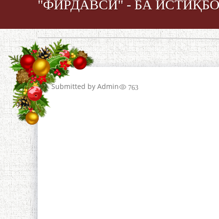
"ФИРДАВСӢ" - БА ИСТИҚ
Submitted by
Admin
763