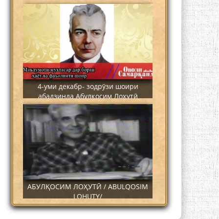
4-уми декабр- зодрӯзи шоири
абадзинда Абулқосим Лоҳутӣ
АБУЛҚОСИМ ЛОҲУТӢ / ABULQOSIM
LOHUTY/