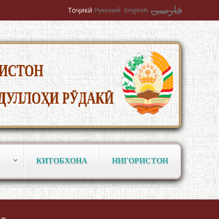
فارسی
Тоҷикӣ
Русский
English
Сайри Дарвоз бо Мӯъмин Қаноат:
Чанор ҳам "гап" мезанад
ШАРҲИ МУЛОҚОТ БО АҲЛИ ИЛМ ВА
КИТОБХОНА
НИГОРИСТОН
МАОРИФИ КИШВАР АЗ ҶОНИБИ
ОЛИМОНИ АКАДЕМИЯИ МИЛЛИИ
ИЛМҲОИ ТОҶИКИСТОН