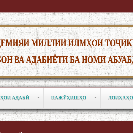
ҲОИ АДАБӢ
ПАЖӮҲИШҲО
ЛОИҲАҲО