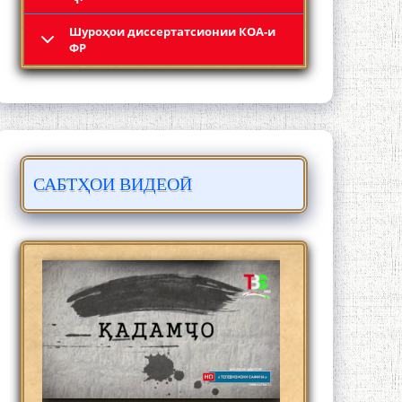
Шyроҳои диссертатсионии КОА-и
Қадамҷо: Муҳаммадҷон Раҳимӣ
ФР
САБТҲОИ ВИДЕОӢ
ЛОҲУТӢ - ФИЛМИ МУСТАНАД