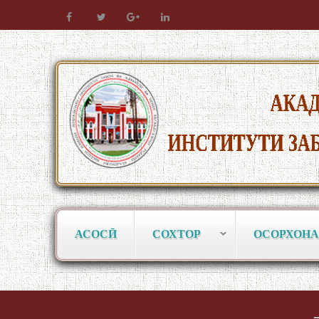
АСОСӢ
СОХТОР
ОСОРХОНА