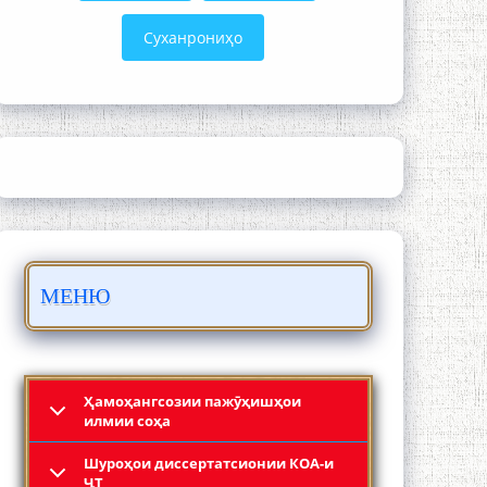
Суханрониҳо
Сайре дар Осорхона Муҳаммадҷон
Раҳимӣ
МЕНЮ
Осорхонаи адабии Муҳаммадҷон
Раҳимӣ
Ҳамоҳангсозии пажӯҳишҳои
илмии соҳа
Шyроҳои диссертатсионии КОА-и
ҶТ