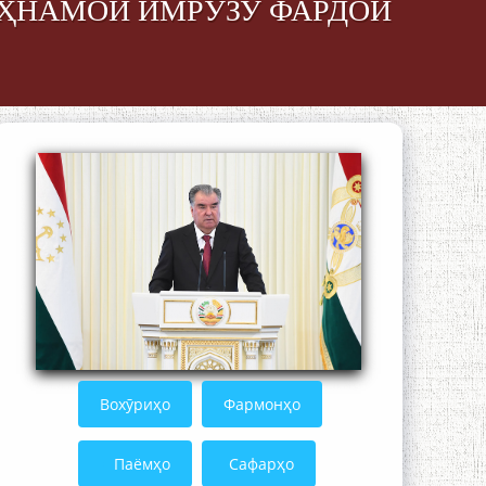
ОҲНАМОИ ИМРӮЗУ ФАРДОИ
БО 4 000 000 СОМОНӢ ПАЙКАРА ВА
ОСОРХОНАИ МӮЪМИН ҚАНОАТ
СОХТА ШУД!
Кадамчо Худои Шарифзода
Вохӯриҳо
Фармонҳо
Паёмҳо
Сафарҳо