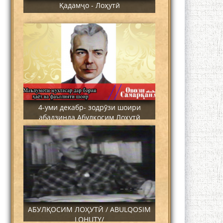
Қадамҷо - Лоҳутӣ
4-уми декабр- зодрӯзи шоири
абадзинда Абулқосим Лоҳутӣ
АБУЛҚОСИМ ЛОҲУТӢ / ABULQOSIM
LOHUTY/