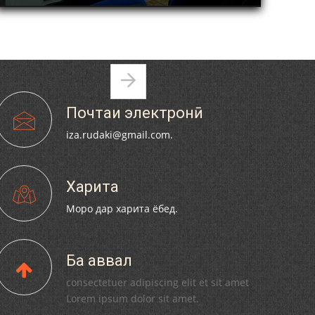
ОДИМИ КАЛОНИ ИЛМИИ ШУЪБАИ ТАЪРИХИ
АДАБИЁТ МИРЗО МУЛЛОАҲМАД САХТ
ДУҲГИН БУДА, БА НАЗДИКОНУ ПАЙВАНДОНИ
МАРҲУМ САБРИ ҶАМИЛ ОРЗУМАНД АСТ.
Pages
110 солагии шоири халқии
Почтаи электронӣ
Тоҷикистон Мирзо Турсунзода / Mirzo
Tursunzoda
iza.rudaki@gmail.com.
Харита
Моро дар харита ёбед.
ЧЕХРАХОИ АСЛИИ МИРЗО
ТУРСУНЗОДА
Ба аввал
consectetuer adipiscing elit et sit amet
Lorem ipsum dolor sit amet.