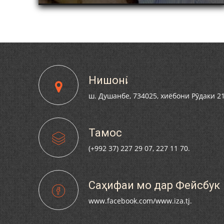
И
АМИТ БА МУНОСИБАТИ 32-СОЛАГИИ
ИСТИҚЛОЛИ КИШВАР ВА 30-СОЛАГИИ ҲИЗБИ
ХАЛҚИИ ДЕМОКРАТИИ ТОҶИКИСТОН БО
ИШТИРОКИ КОРМАНДОНИ ИЛМӢ ВА АЪЗОЁНИ
ТАШКИЛОТИ ҲИЗБИИ ВОРИСОНИ РӮДАКӢ
Нишонӣ
ш. Душанбе, 734025, хиёбони Рӯдаки 2
Тамос
(+992 37) 227 29 07, 227 11 70.
Саҳифаи мо дар Фейсбук
www.facebook.com/www.iza.tj.