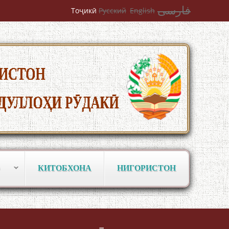
Mehrafarin about the conflict of the
فارسی
Тоҷикӣ
Русский
English
name of the Persian Gulf
Сайри Дарвоз бо Мӯъмин Қаноат:
Чанор ҳам "гап" мезанад
КИТОБХОНА
НИГОРИСТОН
ШАРҲИ МУЛОҚОТ БО АҲЛИ ИЛМ ВА
МАОРИФИ КИШВАР АЗ ҶОНИБИ
ОЛИМОНИ АКАДЕМИЯИ МИЛЛИИ
ИЛМҲОИ ТОҶИКИСТОН