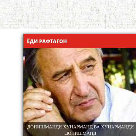
ЁДИ РАФТАГОН
ҲУНАРМАНДИ
САРНАВИШТИ ЯК ХАЛҚ САДРИДДИН АЙ
ТАРИН
КОНФЕРЕНСИЯИ ИНСТИТУТИ ЗАБОН ВА
ҶАҲОН.
АДАБИЁТИ БА НОМИ АБУАБДУЛЛОҲ РӮДАКИИ