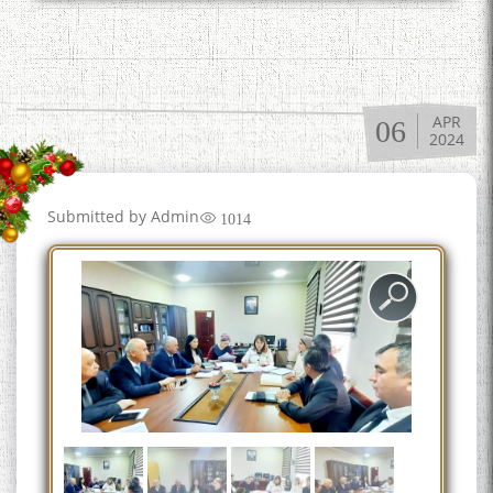
به عبارت دیگر: گفتگو با مومن
قناعت Mumin Qanoat
APR
06
2024
Submitted by
Admin
1014
Сухбати навқаламон бо
Муъмин Қаноат\Meeting of
young talents with Mumyin
Kanoat
The Persian Gulf Beautiful
poetry from Устод Мумин
Қаноат (Ustod Mumin Qanoat)