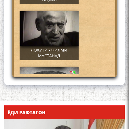
ЛОҲУТӢ - ФИЛМИ
МУСТАНАД
Қадамҷо - Лоҳутӣ
ЁДИ РАФТАГОН