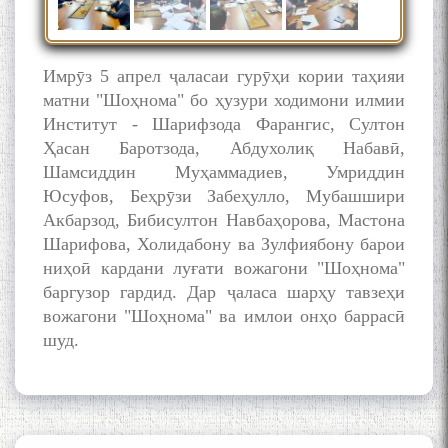
and Master Mehryar
Mehrafarin about the conflict
of the name of the Persian
Имрӯз 5 апрел ҷаласаи гурӯҳи кории таҳияи
Gulf
матни "Шоҳнома" бо ҳузури ходимони илмии
Институт - Шарифзода Фарангис, Султон
Ҳасан Баротзода, Абдухолиқ Набавӣ,
Сайри Дарвоз бо Мӯъмин
Шамсиддин Муҳаммадиев, Умриддин
Қаноат: Чанор ҳам "гап"
мезанад
Юсуфов, Беҳрӯзи Забеҳулло, Мубашшири
Акбарзод, Бибисултон Навбаҳорова, Мастона
Шарифова, Холидабону ва Зулфиябону барои
ниҳоӣ кардани луғати вожагони "Шоҳнома"
баргузор гардид. Дар ҷаласа шарҳу тавзеҳи
вожагони "Шоҳнома" ва имлои онҳо баррасӣ
шуд.
ШАРҲИ МУЛОҚОТ БО АҲЛИ
ИЛМ ВА МАОРИФИ КИШВАР
АЗ ҶОНИБИ ОЛИМОНИ
АКАДЕМИЯИ МИЛЛИИ
ИЛМҲОИ ТОҶИКИСТОН