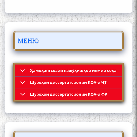
БО 4 000 000 СОМОНӢ
ПАЙКАРА ВА ОСОРХОНАИ
МЕНЮ
МӮЪМИН ҚАНОАТ СОХТА
ШУД!
Ҳамоҳангсозии пажӯҳишҳои илмии соҳа
Шyроҳои диссертатсионии КОА-и ҶТ
Кадамчо Худои Шарифзода
Шyроҳои диссертатсионии КОА-и ФР