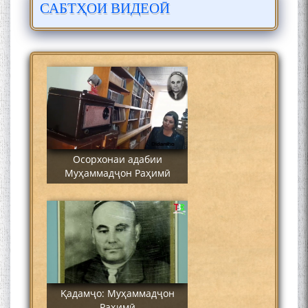
САБТҲОИ ВИДЕОӢ
Сайре дар Осорхона
Муҳаммадҷон Раҳимӣ
Осорхонаи адабии
Муҳаммадҷон Раҳимӣ
Қадамҷо: Муҳаммадҷон
Раҳимӣ