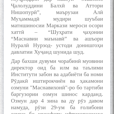
Ҷалолуддини Балхӣ ва Аттори
Нишопурӣ”, маърузаи Алӣ
Муҳаммадӣ мудири шуъбаи
The Persian Gulf Beautiful
матншиносии Маркази мероси осори
poetry from Устод Мумин
хаттӣ – “Шуҳрати ҷаҳонии
Қаноат (Ustod Mumin Qanoat)
“Маснавии маънавӣ” ва ашъори
and Master Mehryar
Mehrafarin about the conflict
Нуралӣ Нурзод- устоди донишгоҳи
of the name of the Persian
давлатии Хуҷанд шунида шуд.
Gulf
Дар бахши дувуми чорабинӣ муовини
директор оид ба илм ва таълими
Сайри Дарвоз бо Мӯъмин
Институти забон ва адабиёти ба номи
Қаноат: Чанор ҳам "гап"
Рӯдакӣ иштирокчиён ва ҳакамони
мезанад
озмуни "Маснавихонӣ"-ро бо тартиби
баргузории озмун шинос карданд.
Озмун дар 4 зина ва ду рӯз давом
намуда, рӯзи 29-ум ба ғолибони
озмун бо мукофоту ифтихорномаҳо