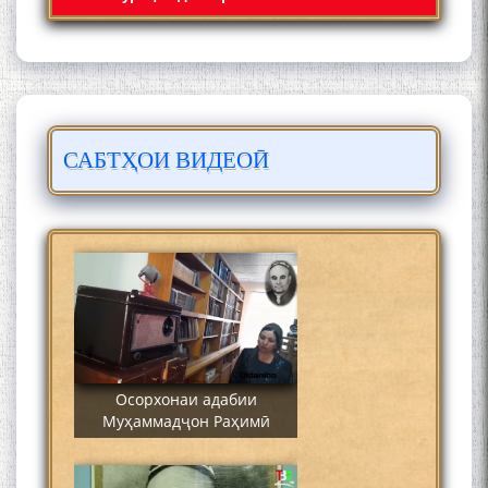
САБТҲОИ ВИДЕОӢ
Сайре дар Осорхона
Муҳаммадҷон Раҳимӣ
Осорхонаи адабии
Муҳаммадҷон Раҳимӣ