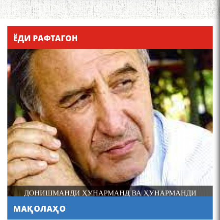
Қадамҷо - Лоҳутӣ
ЁДИ РАФТАГОН
4-уми декабр- зодрӯзи
шоири абадзинда Абулқосим
Лоҳутӣ
ДОНИШМАНДИ ҲУНАРМАНД ВА ҲУНАРМАНДИ
ДОНИШМАНД
МАҚОЛАҲО
АБУЛҚОСИМ ЛОҲУТӢ /