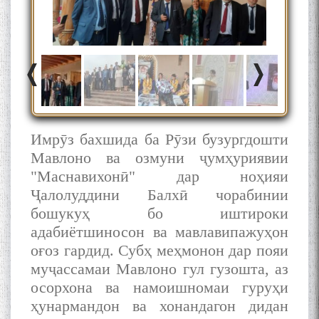
БА МУНОСИБАТИ
БУЗУРГДОШТИ РӮЗИ РӮДАКӢ
Имрӯз бахшида ба Рӯзи бузургдошти
Дар Академияи миллии
Мавлоно ва озмуни ҷумҳуриявии
илмҳои Тоҷикистон бахшида
"Маснавихонӣ" дар ноҳияи
ба 100-солагии мунаққиду
адабиётшинос Соҳиб
Ҷалолуддини Балхӣ чорабинии
Табаров ҳамоиши илмӣ-
бошукуҳ бо иштироки
назариявӣ баргузор гардид.
адабиётшиносон ва мавлавипажуҳон
оғоз гардид. Субҳ меҳмонон дар пояи
муҷассамаи Мавлоно гул гузошта, аз
осорхона ва намоишномаи гуруҳи
МАВЛОНО ҶАЛОЛИДДИНИ
БАЛХӢ БУЗУРГТАРИН
ҳунармандон ва хонандагон дидан
МУТАФАККИР ВА ОРИФИ