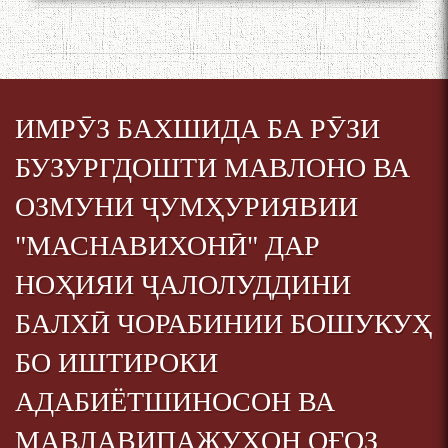
ИМРӮЗ БАХШИДА БА РӮЗИ
БУЗУРГДОШТИ МАВЛОНО ВА
ОЗМУНИ ҶУМҲУРИЯВИИ
"МАСНАВИХОНӢ" ДАР
НОҲИЯИ ҶАЛОЛУДДИНИ
БАЛХӢ ЧОРАБИНИИ БОШУКУҲ
БО ИШТИРОКИ
АДАБИЁТШИНОСОН ВА
МАВЛАВИПАЖУҲОН ОҒОЗ