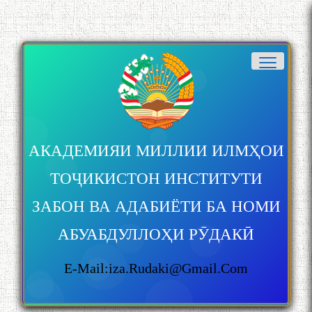
АКАДЕМИЯИ МИЛЛИИ ИЛМҲОИ
ТОҶИКИСТОН ИНСТИТУТИ
ЗАБОН ВА АДАБИЁТИ БА НОМИ
АБУАБДУЛЛОҲИ РӮДАКӢ
E-Mail:iza.rudaki@gmail.com