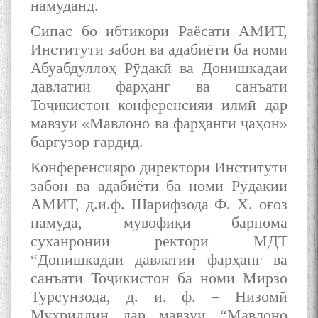
намуданд.
ЗАБОНУ АДАБИ ТОҶИК
Сипас бо ибтикори Раёсати АМИТ,
Институти забон ва адабиёти ба номи
Абуабдуллоҳ Рӯдакӣ ва Донишкадаи
давлатии фарҳанг ва санъати
Тоҷикистон конференсияи илмӣ дар
به عبارت دیگر: گفتگو با مومن
قناعت Mumin Qanoat
мавзуи «Мавлоно ва фарҳанги ҷаҳон»
баргузор гардид.
Конференсияро директори Институти
забон ва адабиёти ба номи Рӯдакии
АМИТ, д.и.ф. Шарифзода Ф. Х. оғоз
намуда, мувофиқи барнома
суханронии ректори МДТ
Сухбати навқаламон бо
“Донишкадаи давлатии фарҳанг ва
Муъмин Қаноат\Meeting of
young talents with Mumyin
санъати Тоҷикистон ба номи Мирзо
Kanoat
Турсунзода, д. и. ф. – Низомӣ
Муҳриддин дар мавзуи “Мавлоно