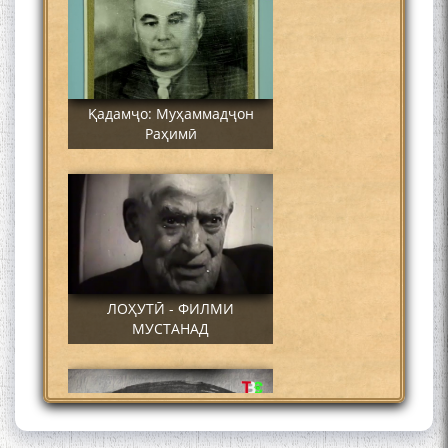
Қадамҷо: Муҳаммадҷон
Раҳимӣ
ЛОҲУТӢ - ФИЛМИ
МУСТАНАД