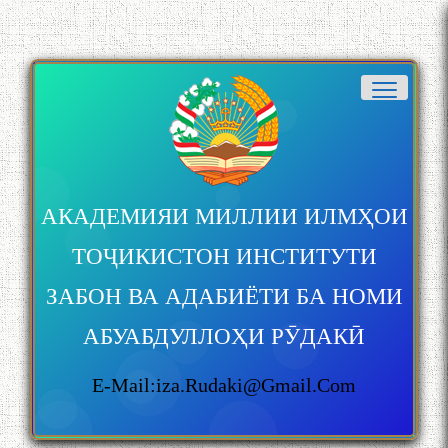
БА МУНОСИБАТИ
БУЗУРГДОШТИ РӮЗИ РӮДАКӢ
Дар Академияи миллии
АКАДЕМИЯИ МИЛЛИИ ИЛМҲОИ
илмҳои Тоҷикистон бахшида
ба 100-солагии мунаққиду
ТОҶИКИСТОН ИНСТИТУТИ
адабиётшинос Соҳиб
Табаров ҳамоиши илмӣ-
ЗАБОН ВА АДАБИЁТИ БА НОМИ
назариявӣ баргузор гардид.
АБУАБДУЛЛОҲИ РӮДАКӢ
E-Mail:iza.rudaki@gmail.com
МАВЛОНО ҶАЛОЛИДДИНИ
БАЛХӢ БУЗУРГТАРИН
МУТАФАККИР ВА ОРИФИ