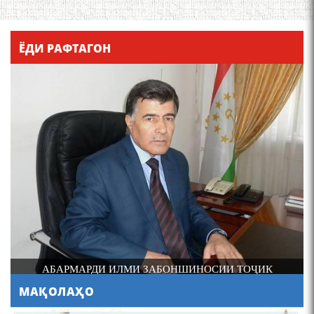
Қадамҷо - Лоҳутӣ
ЁДИ РАФТАГОН
4-уми декабр- зодрӯзи
шоири абадзинда Абулқосим
Лоҳутӣ
И
АБАРМАРДИ ИЛМИ ЗАБОНШИНОСИИ ТОҶИК
МАҚОЛАҲО
АБУЛҚОСИМ ЛОҲУТӢ /