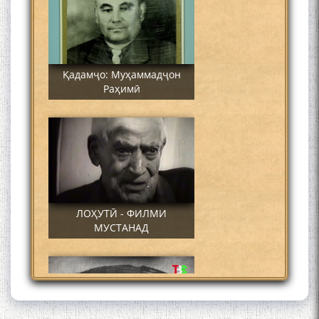
Қадамҷо: Муҳаммадҷон
Раҳимӣ
ЛОҲУТӢ - ФИЛМИ
МУСТАНАД