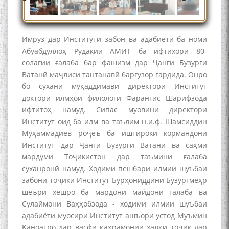
Имрӯз дар Институти забон ва адабиёти ба номи
The Persian Gulf Beautiful
Абуабдуллоҳ Рӯдакии АМИТ ба ифтихори 80-
poetry from Устод Мумин
солагии ғалаба бар фашизм дар Ҷанги Бузурги
Қаноат (Ustod Mumin Qanoat)
and Master Mehryar
Ватанӣ маҷлиси тантанавӣ баргузор гардида. Онро
Mehrafarin about the conflict
бо сухани муқаддимавӣ директори Институт
of the name of the Persian
доктори илмҳои филологӣ Фарангис Шарифзода
Gulf
ифтитоҳ намуд. Сипас муовини директори
Институт оид ба илм ва таълим н.и.ф. Шамсиддин
Муҳаммадиев роҷеъ ба иштироки кормандони
Сайри Дарвоз бо Мӯъмин
Институт дар Ҷанги Бузурги Ватанӣ ва саҳми
Қаноат: Чанор ҳам "гап"
мардуми Тоҷикистон дар таъмини ғалаба
мезанад
суханронӣ намуд. Ходими пешбари илмии шуъбаи
забони тоҷикӣ Институт Бурҳониддини Бузургмеҳр
шеъри хешро ба мардони майдони ғалаба ва
Сулаймони Ваҳҳобзода - ходими илмии шуъбаи
адабиёти муосири Институт ашъори устод Муъмин
Қаноатро дар васфи қаҳрамонии халқи тоҷик дар