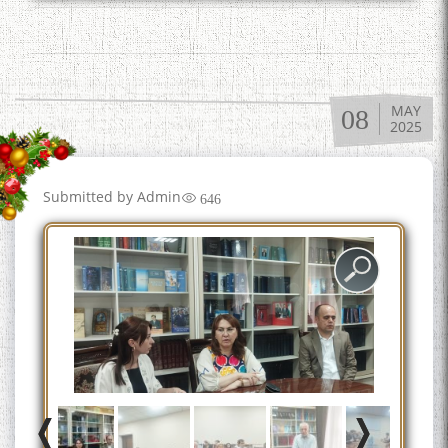
ЗАБОНУ АДАБИ ТОҶИК
MAY
08
2025
به عبارت دیگر: گفتگو با مومن
قناعت Mumin Qanoat
Submitted by
Admin
646
Сухбати навқаламон бо
Муъмин Қаноат\Meeting of
young talents with Mumyin
Kanoat