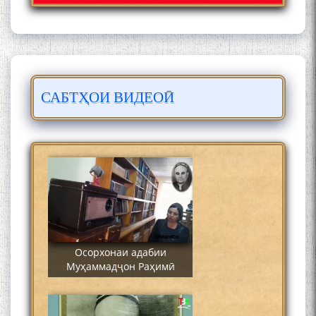
САБТҲОИ ВИДЕОӢ
Сайре дар Осорхона
Муҳаммадҷон Раҳимӣ
Осорхонаи адабии
Муҳаммадҷон Раҳимӣ