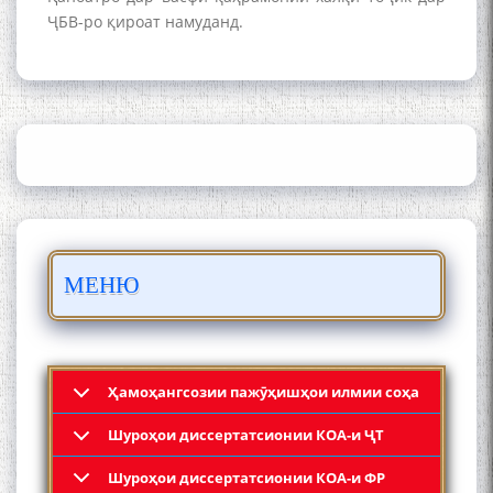
ҶБВ-ро қироат намуданд.
ШАРҲИ МУЛОҚОТ БО АҲЛИ
ИЛМ ВА МАОРИФИ КИШВАР
АЗ ҶОНИБИ ОЛИМОНИ
АКАДЕМИЯИ МИЛЛИИ
ИЛМҲОИ ТОҶИКИСТОН
БО 4 000 000 СОМОНӢ
ПАЙКАРА ВА ОСОРХОНАИ
МЕНЮ
МӮЪМИН ҚАНОАТ СОХТА
ШУД!
Ҳамоҳангсозии пажӯҳишҳои илмии соҳа
Шyроҳои диссертатсионии КОА-и ҶТ
Кадамчо Худои Шарифзода
Шyроҳои диссертатсионии КОА-и ФР