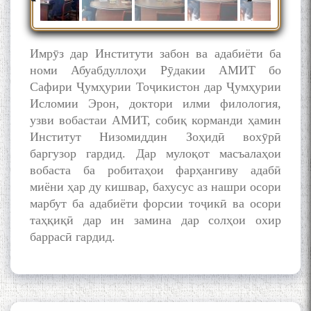
and Master Mehryar
Mehrafarin about the conflict
of the name of the Persian
Имрӯз дар Институти забон ва адабиёти ба
Gulf
номи Абуабдуллоҳи Рӯдакии АМИТ бо
Сафири Ҷумҳурии Тоҷикистон дар Ҷумҳурии
Исломии Эрон, доктори илми филология,
Сайри Дарвоз бо Мӯъмин
Қаноат: Чанор ҳам "гап"
узви вобастаи АМИТ, собиқ корманди ҳамин
мезанад
Институт Низомиддин Зоҳидӣ вохӯрӣ
баргузор гардид. Дар мулоқот масъалаҳои
вобаста ба робитаҳои фарҳангиву адабӣ
миёни ҳар ду кишвар, бахусус аз нашри осори
марбут ба адабиёти форсии тоҷикӣ ва осори
таҳқиқӣ дар ин замина дар солҳои охир
баррасӣ гардид.
ШАРҲИ МУЛОҚОТ БО АҲЛИ
ИЛМ ВА МАОРИФИ КИШВАР
АЗ ҶОНИБИ ОЛИМОНИ
АКАДЕМИЯИ МИЛЛИИ
ИЛМҲОИ ТОҶИКИСТОН