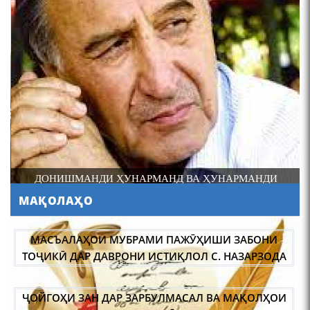
4-уми декабр- зодрӯзи
шоири абадзинда Абулқосим
Лоҳутӣ
ДОНИШМАНДИ ҲУНАРМАНД ВА ҲУНАРМАНДИ
ДОНИШМАНД
МАҚОЛАҲО
АБУЛҚОСИМ ЛОҲУТӢ /
ABULQOSIM LOHUTY/
МАСЪАЛАҲОИ МУБРАМИ ПАЖӮҲИШИ ЗАБОНИ
ТОҶИКӢ ДАР ДАВРОНИ ИСТИҚЛОЛ С. НАЗАРЗОДА
ҶОЙГОҲИ ЗАН ДАР ЗАРБУЛМАСАЛ ВА МАҚОЛҲОИ
ТОҶИКӢ