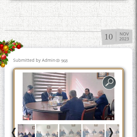
به عبارت دیگر: گفتگو با مومن
قناعت Mumin Qanoat
NOV
10
2023
Submitted by
Admin
968
Сухбати навқаламон бо
Муъмин Қаноат\Meeting of
young talents with Mumyin
Kanoat
The Persian Gulf Beautiful
poetry from Устод Мумин
Қаноат (Ustod Mumin Qanoat)