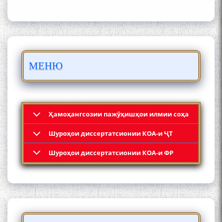
БО 4 000 000 СОМОНӢ
ПАЙКАРА ВА ОСОРХОНАИ
МЕНЮ
МӮЪМИН ҚАНОАТ СОХТА
ШУД!
Ҳамоҳангсозии пажӯҳишҳои илмии соҳа
Шyроҳои диссертатсионии КОА-и ҶТ
Кадамчо Худои Шарифзода
Шyроҳои диссертатсионии КОА-и ФР