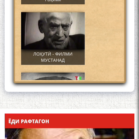
ЛОҲУТӢ - ФИЛМИ
МУСТАНАД
Қадамҷо - Лоҳутӣ
ЁДИ РАФТАГОН