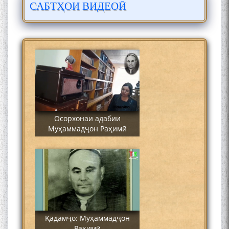
САБТҲОИ ВИДЕОӢ
Сайре дар Осорхона
Муҳаммадҷон Раҳимӣ
Осорхонаи адабии
Муҳаммадҷон Раҳимӣ
Қадамҷо: Муҳаммадҷон
Раҳимӣ