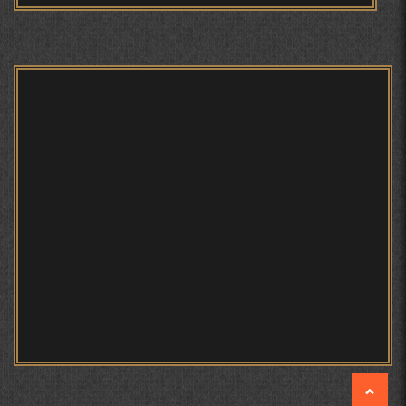
БЕРУНӢ ВА НАВРӮЗИ АҶАМ
БЕРУНӢ ВА ЁДКАРДИ ҶАШНИ САДА
Мирзо Турсунзода - филми
мустанад
САНЪАТҲОИ БАДЕИИ МАЪНОӢ ДАР АШЪОРИ
КАМОЛИ ХУҶАНДӢ ЗУЛФИЯ ИСМАТОВА.
МИРЗО ТУРСУНЗОДА – ШОИРИ ВАТАНХОҲ ВА
ИНСОНДӮСТ
Мирзо Турсунзода - Шоиро,
аз сӯхтан дорӣ хабар
ПРЕДПОСЫЛКИ СТАНОВЛЕНИЯ
ФИЛОЛОГИЧЕСКОГО РОМАНА В ТАДЖИКСКОЙ
МУРУВВАТИЁН ДЖ. ДЖ.
МОҲИЯТИ ИҶТИМОИИ ТАСВИР ДАР ШЕЪРИ ҚУТБӢ