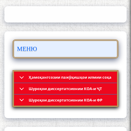
ИЛМҲОИ ТОҶИКИСТОН
БО 4 000 000 СОМОНӢ
ПАЙКАРА ВА ОСОРХОНАИ
МЕНЮ
МӮЪМИН ҚАНОАТ СОХТА
ШУД!
Ҳамоҳангсозии пажӯҳишҳои илмии соҳа
Шyроҳои диссертатсионии КОА-и ҶТ
Кадамчо Худои Шарифзода
Шyроҳои диссертатсионии КОА-и ФР