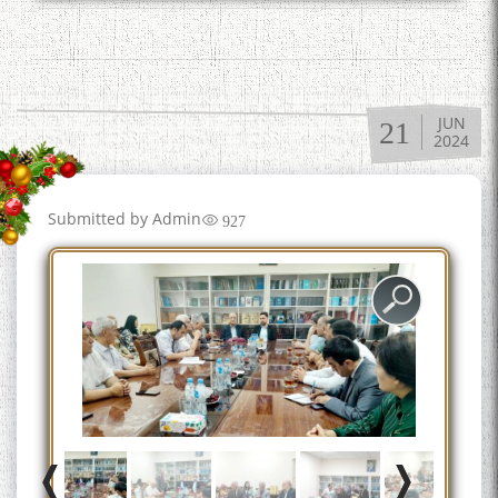
به عبارت دیگر: گفتگو با مومن
قناعت Mumin Qanoat
JUN
21
2024
Submitted by
Admin
927
Сухбати навқаламон бо
Муъмин Қаноат\Meeting of
young talents with Mumyin
Kanoat
The Persian Gulf Beautiful