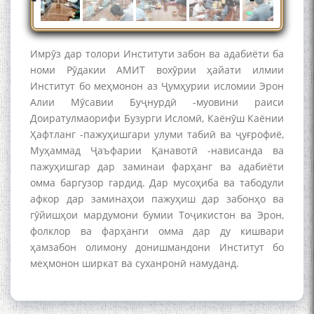
poetry from Устод Мумин
Қаноат (Ustod Mumin Qanoat)
and Master Mehryar
Mehrafarin about the conflict
Имрӯз дар толори Институти забон ва адабиёти ба
of the name of the Persian
номи Рӯдакии АМИТ вохӯрии ҳайати илмии
Gulf
Институт бо меҳмонон аз Ҷумҳурии исломии Эрон
Алии Мӯсавии Буҷнурдӣ -муовини раиси
Доиратулмаорифи Бузурги Исломӣ, Каёнӯш Каёнии
Сайри Дарвоз бо Мӯъмин
Ҳафтланг -пажуҳишгари улуми табиӣ ва ҷуғрофиё,
Қаноат: Чанор ҳам "гап"
Муҳаммад Ҷаъфарии Қанавотӣ -нависанда ва
мезанад
пажуҳишгар дар заминаи фарҳанг ва адабиёти
омма баргузор гардид. Дар мусоҳиба ва табодули
афкор дар заминаҳои пажуҳиш дар забонҳо ва
гӯйишҳои мардумони бумии Тоҷикистон ва Эрон,
фолклор ва фарҳанги омма дар ду кишвари
ҳамзабон олимону донишмандони Институт бо
меҳмонон ширкат ва суханронӣ намуданд.
ШАРҲИ МУЛОҚОТ БО АҲЛИ
ИЛМ ВА МАОРИФИ КИШВАР
АЗ ҶОНИБИ ОЛИМОНИ
АКАДЕМИЯИ МИЛЛИИ