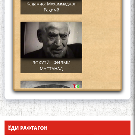
Қадамҷо: Муҳаммадҷон
Раҳимӣ
ЛОҲУТӢ - ФИЛМИ
МУСТАНАД
Қадамҷо - Лоҳутӣ
ЁДИ РАФТАГОН