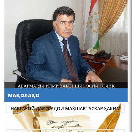
4-уми декабр- зодрӯзи
шоири абадзинда Абулқосим
Лоҳутӣ
И
АБАРМАРДИ ИЛМИ ЗАБОНШИНОСИИ ТОҶИК
МАҚОЛАҲО
АБУЛҚОСИМ ЛОҲУТӢ /
ABULQOSIM LOHUTY/
НАВГАРОӢ ДАР “САДОИ МАҲШАР” АСКАР ҲАКИМ