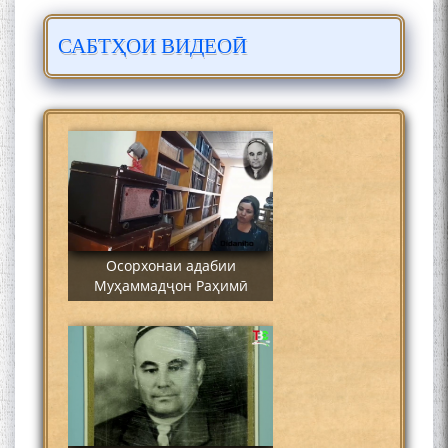
САБТҲОИ ВИДЕОӢ
Сайре дар Осорхона
Муҳаммадҷон Раҳимӣ
Осорхонаи адабии
Муҳаммадҷон Раҳимӣ