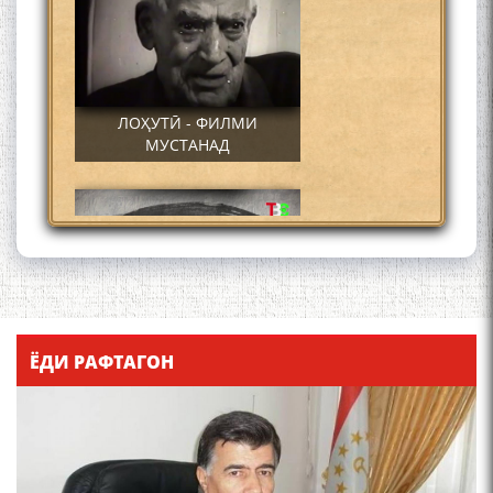
ЛОҲУТӢ - ФИЛМИ
МУСТАНАД
Қадамҷо - Лоҳутӣ
ЁДИ РАФТАГОН