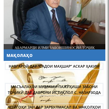
4-уми декабр- зодрӯзи
шоири абадзинда Абулқосим
Лоҳутӣ
И
АБАРМАРДИ ИЛМИ ЗАБОНШИНОСИИ ТОҶИК
МАҚОЛАҲО
АБУЛҚОСИМ ЛОҲУТӢ /
ABULQOSIM LOHUTY/
НАВГАРОӢ ДАР “САДОИ МАҲШАР” АСКАР ҲАКИМ
МАСЪАЛАҲОИ МУБРАМИ ПАЖӮҲИШИ ЗАБОНИ
ТОҶИКӢ ДАР ДАВРОНИ ИСТИҚЛОЛ С. НАЗАРЗОДА
ҶОЙГОҲИ ЗАН ДАР ЗАРБУЛМАСАЛ ВА МАҚОЛҲОИ
Что знают в Ташкенте о