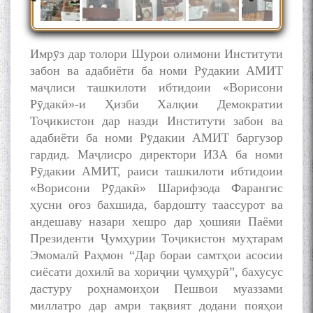
Имрӯз дар толори Шурои олимони Институти
забон ва адабиёти ба номи Рӯдакии АМИТ
маҷлиси ташкилоти ибтидоии «Ворисони
Рӯдакӣ»-и Ҳизби Халқии Демократии
Тоҷикистон дар назди Институти забон ва
адабиёти ба номи Рӯдакии АМИТ баргузор
гардид. Маҷлисро директори ИЗА ба номи
Рӯдакии АМИТ, раиси ташкилоти ибтидоии
БА МУНОСИБАТИ
«Ворисони Рӯдакӣ» Шарифзода Фарангис
БУЗУРГДОШТИ РӮЗИ РӮДАКӢ
ҳусни оғоз бахшида, бардошту таассурот ва
андешаву назари хешро дар ҳошияи Паёми
Президенти Ҷумҳурии Тоҷикистон муҳтарам
Эмомалӣ Раҳмон “Дар бораи самтҳои асосии
сиёсати дохилӣ ва хориҷии ҷумҳурӣ”, бахусус
дастуру роҳнамоиҳои Пешвои муаззами
миллатро дар амри тақвият додани пояҳои