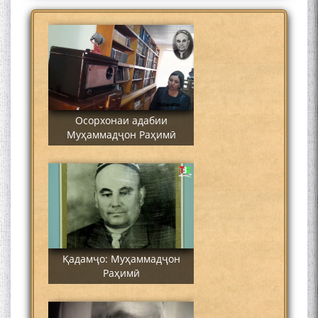
Осорхонаи адабии
Муҳаммадҷон Раҳимӣ
Қадамҷо: Муҳаммадҷон
Раҳимӣ