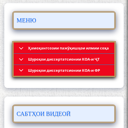
БО 4 000 000 СОМОНӢ
ПАЙКАРА ВА ОСОРХОНАИ
МЕНЮ
МӮЪМИН ҚАНОАТ СОХТА
ШУД!
Ҳамоҳангсозии пажӯҳишҳои илмии соҳа
Шyроҳои диссертатсионии КОА-и ҶТ
Кадамчо Худои Шарифзода
Шyроҳои диссертатсионии КОА-и ФР
САБТҲОИ ВИДЕОӢ
Сайре дар Осорхона
Муҳаммадҷон Раҳимӣ