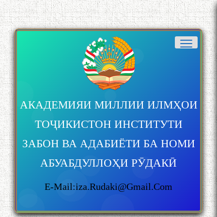
АКАДЕМИЯИ МИЛЛИИ ИЛМҲОИ
ТОҶИКИСТОН ИНСТИТУТИ
ЗАБОН ВА АДАБИЁТИ БА НОМИ
АБУАБДУЛЛОҲИ РӮДАКӢ
E-Mail:iza.rudaki@gmail.com