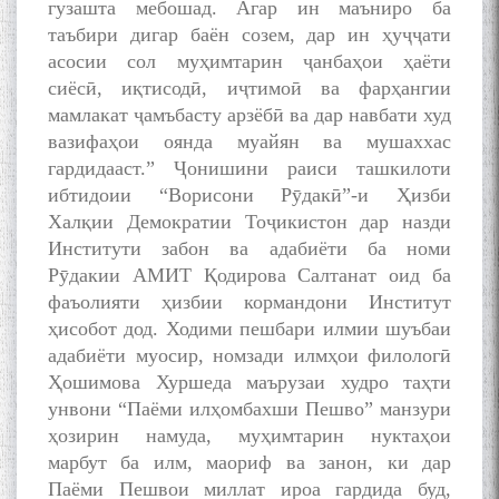
гузашта мебошад. Агар ин маъниро ба
таъбири дигар баён созем, дар ин ҳуҷҷати
асосии сол муҳимтарин ҷанбаҳои ҳаёти
сиёсӣ, иқтисодӣ, иҷтимоӣ ва фарҳангии
мамлакат ҷамъбасту арзёбӣ ва дар навбати худ
вазифаҳои оянда муайян ва мушаххас
Сухбати навқаламон бо
гардидааст.” Ҷонишини раиси ташкилоти
Муъмин Қаноат\Meeting of
ибтидоии “Ворисони Рӯдакӣ”-и Ҳизби
young talents with Mumyin
Халқии Демократии Тоҷикистон дар назди
Kanoat
Институти забон ва адабиёти ба номи
Рӯдакии АМИТ Қодирова Салтанат оид ба
фаъолияти ҳизбии кормандони Институт
ҳисобот дод. Ходими пешбари илмии шуъбаи
адабиёти муосир, номзади илмҳои филологӣ
Ҳошимова Хуршеда маърузаи худро таҳти
The Persian Gulf Beautiful
poetry from Устод Мумин
унвони “Паёми илҳомбахши Пешво” манзури
Қаноат (Ustod Mumin Qanoat)
ҳозирин намуда, муҳимтарин нуктаҳои
and Master Mehryar
марбут ба илм, маориф ва занон, ки дар
Mehrafarin about the conflict
Паёми Пешвои миллат ироа гардида буд,
of the name of the Persian