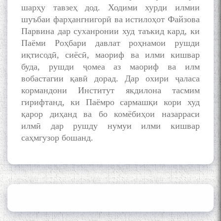
шарҳу тавзеҳ дод. Ходими хурди илмии
Gulf
шуъбаи фарҳангнигорӣ ва истилоҳот Файзова
Парвина дар суханронии худ таъкид кард, ки
Паёми Роҳбари давлат роҳнамои рушди
Сайри Дарвоз бо Мӯъмин
Қаноат: Чанор ҳам "гап"
иқтисодӣ, сиёсӣ, маориф ва илми кишвар
мезанад
буда, рушди ҷомеа аз маориф ва илм
вобастагии қавӣ дорад. Дар охири ҷаласа
кормандони Институт якдилона тасмим
гирифтанд, ки Паёмро сармашқи кори худ
қарор диҳанд ва бо комёбиҳои назарраси
илмӣ дар рушду нумуи илми кишвар
саҳмгузор бошанд.
ШАРҲИ МУЛОҚОТ БО АҲЛИ
ИЛМ ВА МАОРИФИ КИШВАР
АЗ ҶОНИБИ ОЛИМОНИ
АКАДЕМИЯИ МИЛЛИИ
ИЛМҲОИ ТОҶИКИСТОН