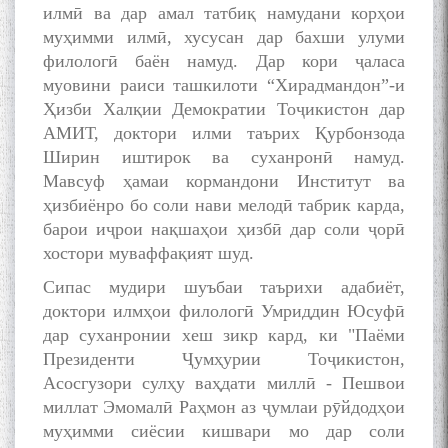
Дар Академияи миллии
илмӣ ва дар амал татбиқ намудани корҳои
илмҳои Тоҷикистон бахшида
муҳимми илмӣ, хусусан дар бахши улуми
ба 100-солагии мунаққиду
филологӣ баён намуд. Дар кори ҷаласа
адабиётшинос Соҳиб
муовини раиси ташкилоти “Хирадмандон”-и
Табаров ҳамоиши илмӣ-
Ҳизби Халқии Демократии Тоҷикистон дар
назариявӣ баргузор гардид.
АМИТ, доктори илми таърих Қурбонзода
Ширин иштирок ва суханронӣ намуд.
Мавсуф ҳамаи кормандони Институт ва
ҳизбиёнро бо соли нави мелодӣ табрик карда,
МАВЛОНО ҶАЛОЛИДДИНИ
БАЛХӢ БУЗУРГТАРИН
барои иҷрои нақшаҳои ҳизбӣ дар соли ҷорӣ
МУТАФАККИР ВА ОРИФИ
хостори муваффақият шуд.
ЗАБОНУ АДАБИ ТОҶИК
Сипас мудири шуъбаи таърихи адабиёт,
доктори илмҳои филологӣ Умриддин Юсуфӣ
дар суханронии хеш зикр кард, ки "Паёми
Президенти Ҷумҳурии Тоҷикистон,
Асосгузори сулҳу ваҳдати миллӣ - Пешвои
به عبارت دیگر: گفتگو با مومن
миллат Эмомалӣ Раҳмон аз ҷумлаи рӯйдодҳои
قناعت Mumin Qanoat
муҳимми сиёсии кишвари мо дар соли