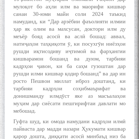
мулоқот бо аҳли илм ва маорифи кишвар
санаи 30-юми майи соли 2024 таъкид
намуданд, ки “Дар арзёбии фаъолияти илмии
ҳар як олим ва махсусан, доктори илм ду
меъёр бояд асосӣ ва аслӣ бошад: аввал,
натиҷаҳои таҳқиқоти ӯ, ки посухгӯи ниёзҳои
рушди иқтисодиву иҷтимоӣ ва фарҳангии
кишварамон бошанд ва дуюм, тарбияи
кадрҳои ҷавон, ки ба саҳм гузоштан дар
рушди илми кишвар қодир бошанд” ва дар ин
росто Пешвои миллат иброз доштанд, ки
тарбияи кадрҳои соҳибмаърифат ва
донишманду илмдӯст яке аз масъалаҳои
муҳим дар сиёсати пешгирифтаи давлати мо
мебошад.
Гуфта шуд, ки омода намудани кадрҳои илмӣ
пайваста дар мадди назари Ҳукумати кишвар
қарор дошта, диққати асосӣ минбаъд низ ба