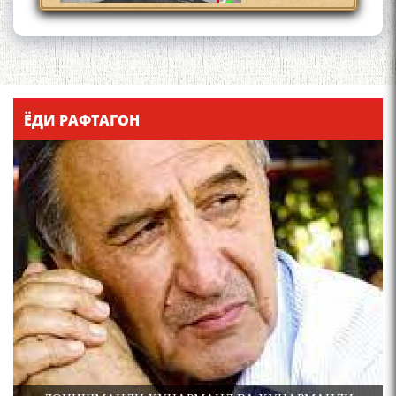
Қадамҷо - Лоҳутӣ
ЁДИ РАФТАГОН
4-уми декабр- зодрӯзи
шоири абадзинда Абулқосим
Лоҳутӣ