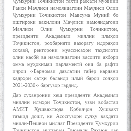
Ҷумҳурии Тоҷикистон таҳти раёсати муовини
Раиси Маҷлиси намояндагони Маҷлиси Олии
Ҷумҳурии Тоҷикистон Мавсума Муинӣ бо
иштироки вакилони Маҷлиси намояндагони
Маҷлиси Олии Ҷумҳурии Тоҷикистон,
президенти Академияи миллии илмҳои
Тоҷикистон, роҳбарияти вазорату идораҳои
соҳавӣ, ректорони муассисаҳои таҳсилоти
олии касбӣ ва намояндагони васоити ахбори
омма муҳокимаи парламентӣ оид ба рафти
иҷрои ‹‹Барномаи давлатии тайёр кардани
кадрҳои сатҳи баланди илмӣ барои солҳои
2021-2030›› баргузор гардид.
Дар суханронии хеш президенти Академияи
миллии илмҳои Тоҷикистон, узви вобастаи
АМИТ Хушвахтзода Қобилҷон Хушвахт
таъкид дошт, ки Асосгузори сулҳу ваҳдати
миллӣ-Пешвои миллат Президенти Ҷумҳурии
Тоҷикистон муҳтарам Эмомалӣ Раҳмон дар