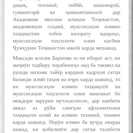
МАВЛОНО ҶАЛОЛИДДИНИ
дақиқ, техникӣ, тиббӣ, кишоварзӣ,
БАЛХӢ БУЗУРГТАРИН
гуманитарӣ ва ҷамъиятшиносӣ дар
МУТАФАККИР ВА ОРИФИ
Академияи миллии илмҳои Тоҷикистон,
ЗАБОНУ АДАБИ ТОҶИК
академияҳои соҳавӣ, муассисаҳои илмию
таҳқиқотии тобеи вазорату идораҳо,
муассисаҳои таҳсилоти олии касбии
Ҷумҳурии Тоҷикистон амалӣ карда мешавад.
Мақсади асосии Барнома аз он иборат аст, ки
به عبارت دیگر: گفتگو با مومن
маҷмӯи тадбиру чорабиниҳо оид ба такмил ва
قناعت Mumin Qanoat
рушди низоми тайёр кардани кадрҳои сатҳи
баланди илмӣ таҳия ва иҷро карда шаванд, то
ки муассисаҳои илмию таҳқиқотӣ ва
муассисаҳои таҳсилоти олии мамлакат бо
миқдори зарурии мутахассисон, дар навбати
аввал аз рӯйи самтҳои афзалиятноки
таҳқиқоти илмӣ ва илмию техникӣ, таъмин
Сухбати навқаламон бо
карда шаванд. Нерӯи илмие ба вуҷуд оварда
Муъмин Қаноат\Meeting of
шавад, ки қобилияти дар сатҳи талаботи
young talents with Mumyin