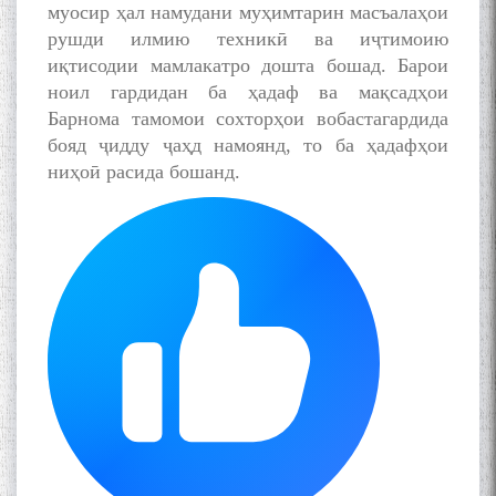
муосир ҳал намудани муҳимтарин масъалаҳои
Kanoat
рушди илмию техникӣ ва иҷтимоию
иқтисодии мамлакатро дошта бошад. Барои
ноил гардидан ба ҳадаф ва мақсадҳои
Барнома тамомои сохторҳои вобастагардида
бояд ҷидду ҷаҳд намоянд, то ба ҳадафҳои
The Persian Gulf Beautiful
ниҳоӣ расида бошанд.
poetry from Устод Мумин
Қаноат (Ustod Mumin Qanoat)
and Master Mehryar
Mehrafarin about the conflict
of the name of the Persian
Gulf
Сайри Дарвоз бо Мӯъмин
Қаноат: Чанор ҳам "гап"
мезанад