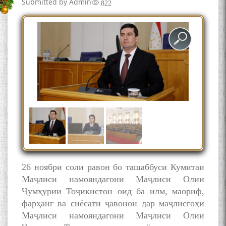
Submitted by
Admin
822
26 ноябри соли равон бо ташаббуси Кумитаи
Маҷлиси намояндагони Маҷлиси Олии
Ҷумҳурии Тоҷикистон оид ба илм, маориф,
фарҳанг ва сиёсати ҷавонон дар маҷлисгоҳи
Маҷлиси намояндагони Маҷлиси Олии