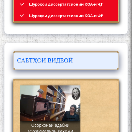
Шyроҳои диссертатсионии КОА-и ҶТ
Кадамчо Худои Шарифзода
Шyроҳои диссертатсионии КОА-и ФР
САБТҲОИ ВИДЕОӢ
Сайре дар Осорхона
Муҳаммадҷон Раҳимӣ
Осорхонаи адабии
Муҳаммадҷон Раҳимӣ