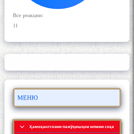
Все реакции:
11
ШАРҲИ МУЛОҚОТ БО АҲЛИ
ИЛМ ВА МАОРИФИ КИШВАР
АЗ ҶОНИБИ ОЛИМОНИ
АКАДЕМИЯИ МИЛЛИИ
ИЛМҲОИ ТОҶИКИСТОН
БО 4 000 000 СОМОНӢ
ПАЙКАРА ВА ОСОРХОНАИ
МЕНЮ
МӮЪМИН ҚАНОАТ СОХТА
ШУД!
Ҳамоҳангсозии пажӯҳишҳои илмии соҳа