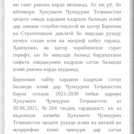
ин самт равона карда мешавад. Аз ин рӯ, бо
ибтикори Ҳукумати Ҷумҳурии Тоҷикистон
ҷиҳати омода кардани кадрҳои баланди илмӣ
дар замони соҳибистиқлолӣ як қатор Барнома
ва Стратегияҳои давлатӣ бо мақсади рушду
нумуи соҳаи илм ва маориф қабул гардид.
Ҳамчунин, як қатор чорабиниҳое сурат
гирифт, ки бо мақсади баланд бардоштани
сифати омодакунии кадрҳои сатҳи баланди
илмӣ равона карда шудаанд.
Барномаи тайёр кардани кадрҳои сатҳи
баланди илмӣ дар Ҷумҳурии Тоҷикистон
барои солҳои 2021-2030 тибқи қарори
Ҳукумати Ҷумҳурии Тоҷикистон аз
30.06.2021, №264 тасдиқ гардидааст, ки аз
иқдомҳои наҷиби Ҳукумати Ҷумҳурии
Тоҷикистон ҷиҳати рушди илми ва ватанӣ ва
муаррифии илми ҷамҳури дар сатҳи