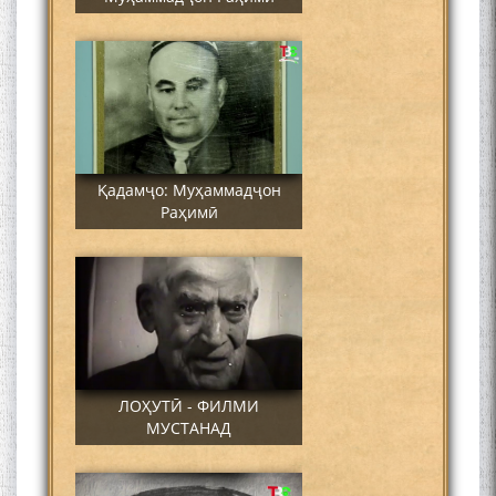
Қадамҷо: Муҳаммадҷон
Раҳимӣ
ЛОҲУТӢ - ФИЛМИ
МУСТАНАД