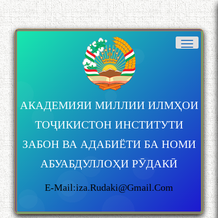
АКАДЕМИЯИ МИЛЛИИ ИЛМҲОИ
ТОҶИКИСТОН ИНСТИТУТИ
ЗАБОН ВА АДАБИЁТИ БА НОМИ
АБУАБДУЛЛОҲИ РӮДАКӢ
E-Mail:iza.rudaki@gmail.com