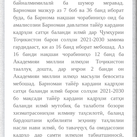
байналмимилалӣ ба шумор меравад.
Барномаи мазкур аз 7 боб ва 36 банд иборат
буда, ба Барнома нақшаи чорабиниҳо оид ба
БА МУНОСИБАТИ
амалисозии Барномаи давлатии тайёр кардани
БУЗУРГДОШТИ РӮЗИ РӮДАКӢ
кадрҳои сатҳи баланди илмӣ дар Ҷумҳурии
Тоҷикистон барои солҳои 2021-2030 замима
гардидааст, ки аз 16 банд иборат мебошад. Аз
16 банди нақшаи чорабиниҳо 12 банд ба
Академияи миллии илмҳои Тоҷикистон
тааллуқ дошта, дар иҷрои 2 банди он
Академияи миллии илмҳо масъули бевосита
Дар Академияи миллии
мебошад. Барномаи тайёр кардани кадрҳои
илмҳои Тоҷикистон бахшида
сатҳи баланди илмӣ барои солҳои 2021-2030
ба 100-солагии мунаққиду
бо мақсади тайёр кардани кадрҳои сатҳи
адабиётшинос Соҳиб
баланди илмӣ мутобиқ ба талаботи бозори
Табаров ҳамоиши илмӣ-
назариявӣ баргузор гардид.
хизматрасониҳои илмиву таҳсилотӣ, баланд
бардоштани қобилияти зеҳниву таҳлилии
насли нави илмӣ, бо таваҷҷуҳ ба омодасозии
кадрҳо дар самти илмҳои табиатшиносӣ,