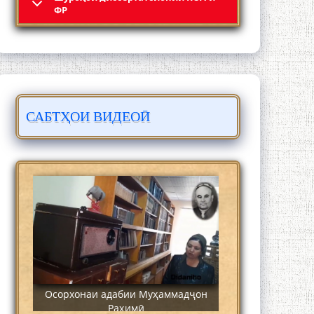
Кадамчо Худои Шарифзода
ФР
САБТҲОИ ВИДЕОӢ
Сайре дар Осорхона Муҳаммадҷон
Раҳимӣ
Осорхонаи адабии Муҳаммадҷон
Раҳимӣ