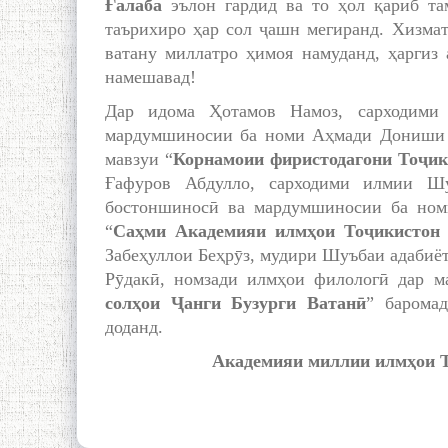
Ғалаба
эълон гардид ва то ҳол қариб та
таърихиро ҳар сол ҷашн мегиранд. Хизмат
ватану миллатро ҳимоя намуданд, ҳаргиз
намешавад!
Дар идома Ҳотамов Намоз, сарходими
мардумшиносии ба номи Аҳмади Дониши 
мавзуи “
Корнамоии фиристодагони Тоҷик
Ғафуров Абдулло, сарходими илмии Шу
бостоншиносӣ ва мардумшиносии ба но
“
Саҳми Академияи илмҳои Тоҷикистон 
Забеҳуллои Беҳрӯз, мудири Шуъбаи адабиёт
Рӯдакӣ, номзади илмҳои филологӣ дар м
солҳои Ҷанги Бузурги Ватанӣ
” барома
доданд.
Академияи миллии илмҳои То