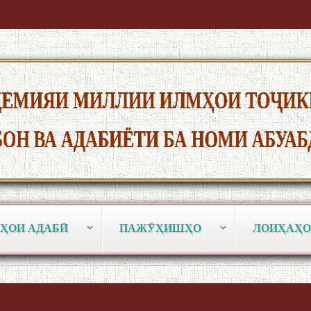
ҲОИ АДАБӢ
ПАЖӮҲИШҲО
ЛОИҲАҲО