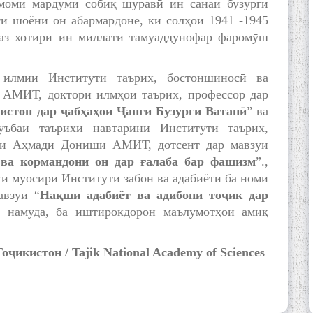
моми мардуми собиқ шуравӣ ин санаи бузурги
и шоёни он абармардоне, ки солҳои 1941 -1945
 аз хотири ин миллати тамуаддунофар фаромӯш
 илмии Институти таърих, бостоншиносӣ ва
АМИТ, доктори илмҳои таърих, профессор дар
истон дар ҷабҳаҳои Ҷанги Бузурги Ватанӣ
” ва
ъбаи таърихи навтарини Институти таърих,
ми Аҳмади Дониши АМИТ, дотсент дар мавзуи
ва кормандони он дар ғалаба бар фашизм
”.,
и муосири Институти забон ва адабиёти ба номи
авзуи “
Нақши адабиёт ва адибони тоҷик дар
д намуда, ба иштирокдорон маълумотҳои амиқ
ҷикистон / Tajik National Academy of Sciences