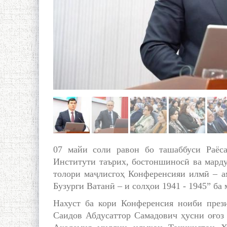
07 майи соли равон бо ташаббуси Раёс
Институти таърих, бостоншиносӣ ва ма
толори маҷлисгоҳ Конференсияи илмӣ – а
Бузурги Ватанӣ – и солҳои 1941 - 1945” ба
Нахуст ба кори Конференсия ноиби през
Саидов Абдусаттор Самадович ҳусни оғоз