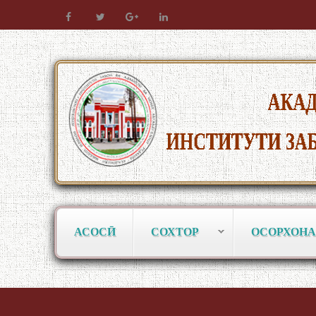
АСОСӢ
СОХТОР
ОСОРХОНА