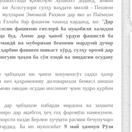
ушвахтзода Қобилҷон Хушвахт доданд, зимни
, ки Асосгузори сулҳу ваҳдати миллӣ - Пешвои
 муҳтарам Эмомалӣ Раҳмон дар яке аз Паёмҳои
и Ғалаба бар фашизм таъкид карданд, ки: "
Дар
асосии фашизми гитлерӣ ба муқобили халқҳои
да буд. Аммо дар ҷавоб урдуи фашистӣ ба
тмандӣ ва муборизаи беамони мардумӣ дучор
и ҳарбии фашизм шикаст хӯрд, сулҳу оромӣ дар
огуни ҷаҳон ба сӯи озодӣ ва зиндагии осудаву
и ҷабҳаҳои ин ҷанги хонумонсӯз садҳо ҳазор
н низ қаҳрамониву диловариҳои бемисл нишон
мояи ояндаи осудаи инсоният ҷони худро қурбон
о дар ҷабҳаҳои набарди мардона ва заҳмати
онро дар ақибгоҳ ҳеҷ гоҳ фаромӯш намекунем.
хорсти назди Берлин ҳуҷҷати расмии бечунучаро
гардид. Ба ин муносибат
9 май ҳамчун Рӯзи