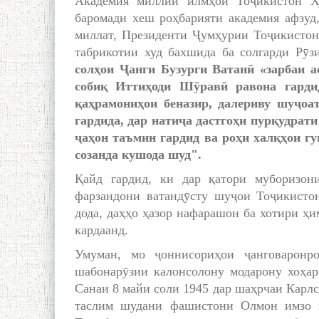
Академия миллии илмҳои Тоҷикистон Х
баромади хеш роҳбарияти академия афзуд
миллат, Президенти Ҷумҳурии Тоҷикистон
табрикотии худ бахшида ба солгарди Рӯз
солҳои Ҷанги Бузурги Ватанӣ «зарбаи 
собиқ Иттиҳоди Шӯравӣ равона гарди
қаҳрамониҳои беназир, далериву шуҷоа
гардида, дар натиҷа дастгоҳи пурқудрат
ҷаҳон таъмин гардид ва роҳи халқҳои гун
созанда кушода шуд".
Қайд гардид, ки дар қатори муборизон
фарзандони ватандӯсту шуҷои Тоҷикисто
дода, даҳҳо ҳазор нафарашон ба хотири ҳи
кардаанд.
Умуман, мо ҷоннисориҳои ҷанговаронр
шабонарӯзии калонсолону модарону хоҳар
Санаи 8 майи соли 1945 дар шаҳрчаи Карлс
таслим шудани фашистони Олмон имзо 