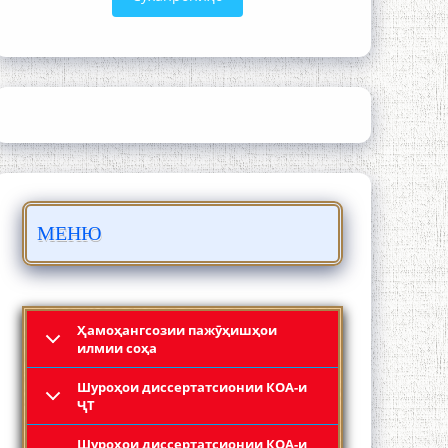
ШАРҲИ МУЛОҚОТ БО АҲЛИ ИЛМ ВА
МАОРИФИ КИШВАР АЗ ҶОНИБИ
ОЛИМОНИ АКАДЕМИЯИ МИЛЛИИ
ИЛМҲОИ ТОҶИКИСТОН
МЕНЮ
БО 4 000 000 СОМОНӢ ПАЙКАРА ВА
ОСОРХОНАИ МӮЪМИН ҚАНОАТ
СОХТА ШУД!
Ҳамоҳангсозии пажӯҳишҳои
илмии соҳа
Шyроҳои диссертатсионии КОА-и
ҶТ
Шyроҳои диссертатсионии КОА-и