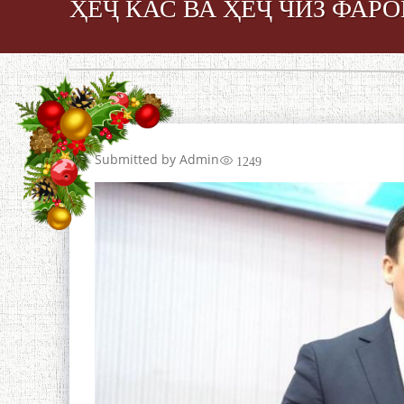
ҲЕҶ КАС ВА ҲЕҶ ЧИЗ ФА
Submitted by
Admin
1249