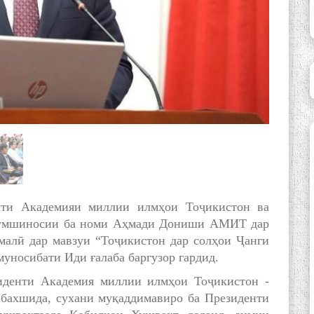
ати Академияи миллии илмҳои Тоҷикистон ва
рдумшиносии ба номи Аҳмади Дониши АМИТ дар
малӣ дар мавзуи “Тоҷикистон дар солҳои Ҷанги
 муносибати Иди ғалаба баргузор гардид.
иденти Академия миллии илмҳои Тоҷикистон -
 бахшида, сухани муқаддимавиро ба Президенти