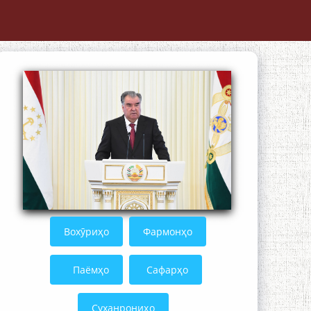
The Persian Gulf Beautiful poetry from
Устод Мумин Қаноат (Ustod Mumin
Qanoat) and Master Mehryar
Mehrafarin about the conflict of the
name of the Persian Gulf
Сайри Дарвоз бо Мӯъмин Қаноат:
Чанор ҳам "гап" мезанад
Вохӯриҳо
Фармонҳо
Паёмҳо
Сафарҳо
Суханрониҳо