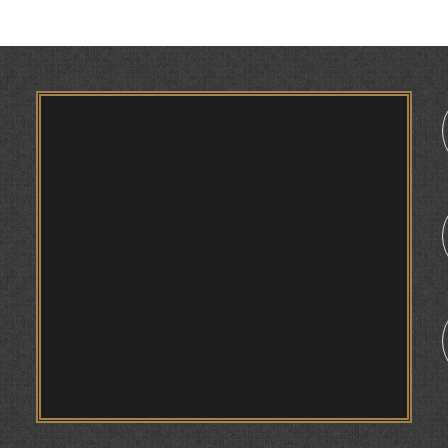
МУҚАДАС ДОШТАНИ ОБ ВА МАРОСИМИ
«БОРОНХОҲӢ» ДАР БАЙНИ ТОҶИКОН РӮЗИИ
АҲМАД.
МАСЪАЛАҲОИ МУБРАМИ ПАЖӮҲИШИ ЗАБОНИ
ТОҶИКӢ ДАР ДАВРОНИ ИСТИҚЛОЛ С.
1
НАЗАРЗОДА
НАВГАРОӢ ДАР “САДОИ МАҲШАР” АСКАР
ҲАКИМ
ҶОЙГОҲИ ЗАН ДАР ЗАРБУЛМАСАЛ ВА
МАҚОЛҲОИ ТОҶИКӢ
ИҚТИБОСШАВИИ ВОЖАҲОИ ЗАБОНИ ТОҶИКӢ
ДАР ЗАБОНИ ВАХОНӢ З. МАМАДАМИНОВА.