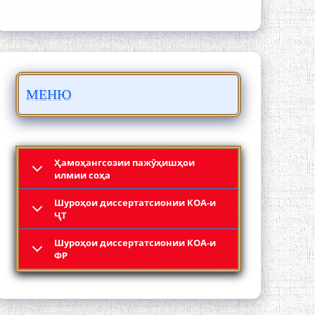
ИЛМҲОИ ТОҶИКИСТОН
МЕНЮ
БО 4 000 000 СОМОНӢ ПАЙКАРА ВА
ОСОРХОНАИ МӮЪМИН ҚАНОАТ
СОХТА ШУД!
Ҳамоҳангсозии пажӯҳишҳои
илмии соҳа
Шyроҳои диссертатсионии КОА-и
ҶТ
Шyроҳои диссертатсионии КОА-и
Кадамчо Худои Шарифзода
ФР