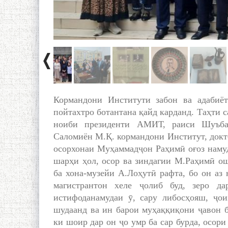
Кормандони Институти забон ва адаби
пойтахтро ботантана қайд карданд. Таҳти 
ноиби президенти АМИТ, раиси Шуъбаи
Саломиён М.Қ. кормандони Институт, докто
осорхонаи Муҳаммадҷон Раҳимӣ оғоз намуд
шарҳи ҳол, осор ва зиндагии М.Раҳимӣ о
ба хона-музейи А.Лоҳутӣ рафта, бо он аз
магистрантон хеле ҷолиб буд, зеро да
истифоданамудаи ӯ, сару либосҳояш, ҷо
шудаанд ва ин барои муҳаққиқони ҷавон б
ки шоир дар он ҷо умр ба сар бурда, осори