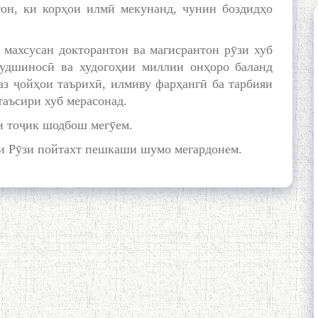
тон, ки корҳои илмӣ мекунанд, чунин боздидҳо
 махсусан докторантон ва магисрантон рӯзи хуб
худшиносӣ ва худогоҳии миллии онҳоро баланд
аз ҷойҳои таърихӣ, илмиву фарҳангӣ ба тарбияи
таъсири хуб мерасонад.
и тоҷик шодбош мегӯем.
ли Рӯзи пойтахт пешкаши шумо мегардонем.