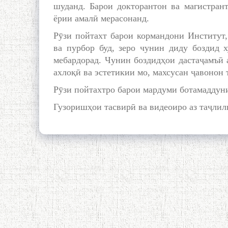
шуданд. Барои докторантон ва магистран
ёрии амалӣ мерасонанд.
Рӯзи пойтахт барои кормандони Институт,
ва пурбор буд, зеро чунин диду боздид 
мебардорад. Чунин боздидҳои дастаҷамъӣ 
ахлоқӣ ва эстетикии мо, махсусан ҷавонон 
Рӯзи пойтахтро барои мардуми ботамаддун
Гузоришҳои тасвирӣ ва видеоиро аз таҷли