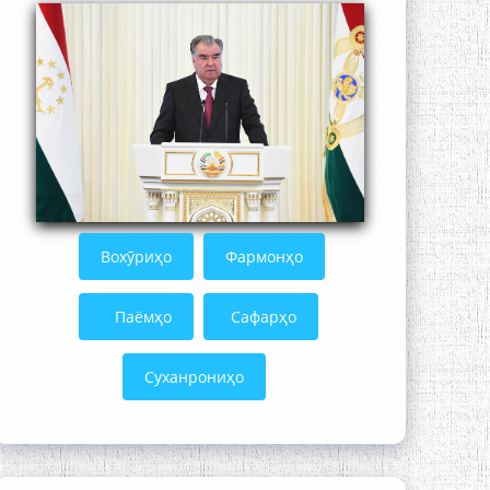
Устод Мумин Қаноат (Ustod Mumin
Qanoat) and Master Mehryar
Mehrafarin about the conflict of the
name of the Persian Gulf
Сайри Дарвоз бо Мӯъмин Қаноат:
Чанор ҳам "гап" мезанад
Вохӯриҳо
Фармонҳо
Паёмҳо
Сафарҳо
Суханрониҳо
ШАРҲИ МУЛОҚОТ БО АҲЛИ ИЛМ ВА
МАОРИФИ КИШВАР АЗ ҶОНИБИ
ОЛИМОНИ АКАДЕМИЯИ МИЛЛИИ