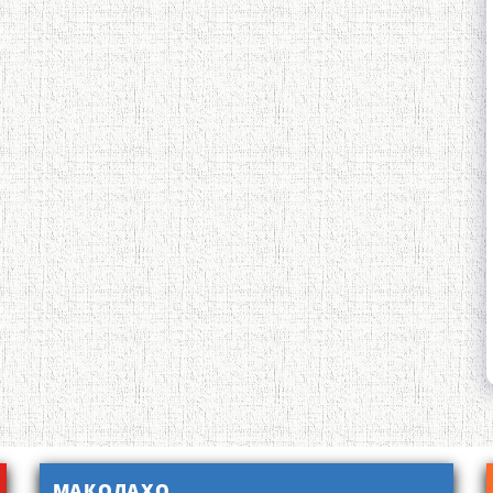
МАҚОЛАҲО