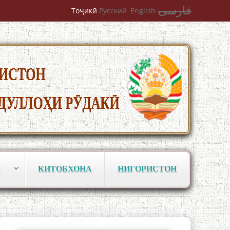
فارسی
Тоҷикӣ
Русский
English
به عبارت دیگر: گفتگو با مومن قناعت
Mumin Qanoat
Сухбати навқаламон бо Муъмин
Қаноат\Meeting of young talents with
Mumyin Kanoat
КИТОБХОНА
НИГОРИСТОН
The Persian Gulf Beautiful poetry from