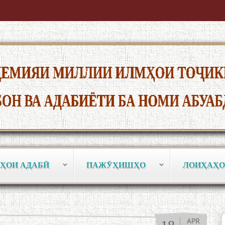
ҲОИ АДАБӢ
ПАЖӮҲИШҲО
ЛОИҲАҲО
APR