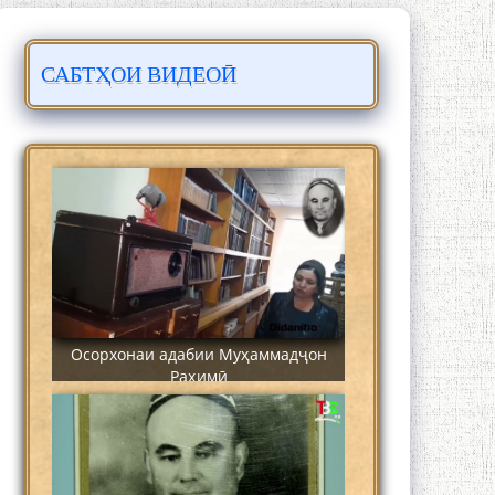
САБТҲОИ ВИДЕОӢ
Сайре дар Осорхона Муҳаммадҷон
Раҳимӣ
Осорхонаи адабии Муҳаммадҷон
Раҳимӣ