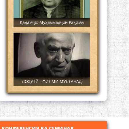
Қадамҷо: Муҳаммадҷон Раҳимӣ
ЛОҲУТӢ - ФИЛМИ МУСТАНАД
КОНФЕРЕНСИЯ ВА СЕМИНАР