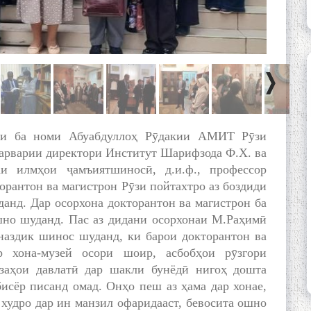
ёти ба номи Абуабдуллоҳ Рӯдакии АМИТ Рӯзи
сарварии директори Институт Шарифзода Ф.Х. ва
 илмҳои ҷамъиятшиносӣ, д.и.ф., профессор
рантон ва магистрон Рӯзи пойтахтро аз боздиди
анд. Дар осорхона докторантон ва магистрон ба
шно шуданд. Пас аз дидани осорхонаи М.Раҳимӣ
 наздик шинос шуданд, ки барои докторантон ва
р хона-музей осори шоир, асбобҳои рӯзгори
изаҳои давлатӣ дар шакли бунёдӣ нигоҳ дошта
исёр писанд омад. Онҳо пеш аз ҳама дар хонае,
 худро дар ин манзил офаридааст, бевосита ошно