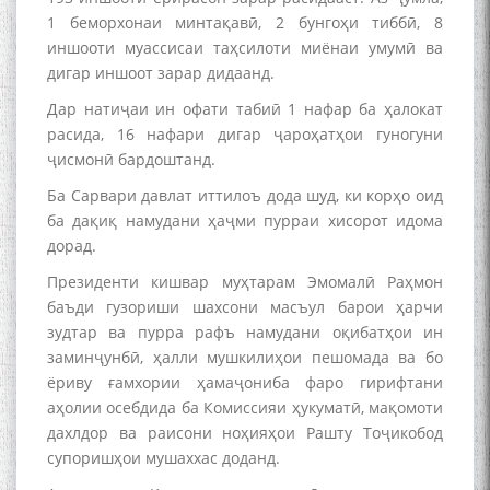
1 беморхонаи минтақавӣ, 2 бунгоҳи тиббӣ, 8
иншооти муассисаи таҳсилоти миёнаи умумӣ ва
дигар иншоот зарар дидаанд.
Дар натиҷаи ин офати табиӣ 1 нафар ба ҳалокат
расида, 16 нафари дигар ҷароҳатҳои гуногуни
ҷисмонӣ бардоштанд.
Ба Сарвари давлат иттилоъ дода шуд, ки корҳо оид
ба дақиқ намудани ҳаҷми пурраи хисорот идома
дорад.
Президенти кишвар муҳтарам Эмомалӣ Раҳмон
баъди гузориши шахсони масъул барои ҳарчи
зудтар ва пурра рафъ намудани оқибатҳои ин
заминҷунбӣ, ҳалли мушкилиҳои пешомада ва бо
ёриву ғамхории ҳамаҷониба фаро гирифтани
аҳолии осебдида ба Комиссияи ҳукуматӣ, мақомоти
дахлдор ва раисони ноҳияҳои Рашту Тоҷикобод
супоришҳои мушаххас доданд.