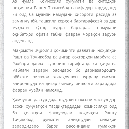
Аз ҷумла, Комиссияи ҳукуматӣ ва ситодҳои
ноҳиявии Рашту Тоҷикобод вазифадор гардиданд,
ки оид ба муайян намудани хисороти расида аз
заминҷунбӣ, ташкили корҳои бартарафсозӣ ва дар
муҳлати кӯтоҳ пурра бартараф намудани
оқибатҳои офати табиӣ фавран чораҳои зарурӣ
андешанд.
Мақомоти иҷроияи ҳокимияти давлатии ноҳияҳои
Рашт ва Тоҷикобод ва дигар сохторҳои марбута аз
Роҳбари давлат супориш гирифтанд, ки ҳаҷм ва
маблағи зарари расидаро бо дарназардошти
рӯйхати оилаҳои хонаҳояшон пурраву қисман
вайроншуда ва дигар бинову иншооти зарардида
фавран муайян намоянд.
Ҳамчунин дастур дода шуд, ки шахсони масъул дар
асоси ҳуҷҷатҳои тасдиқгардидаи комиссияҳо оид
ба ҳолатҳои фавқулодаи ноҳияҳои Рашту
БА МУНОСИБАТИ
Тоҷикобод рӯйхати аниқшудаи оилаҳои
БУЗУРГДОШТИ РӮЗИ РӮДАКӢ
зарардидаро барои расонидани кумакҳои