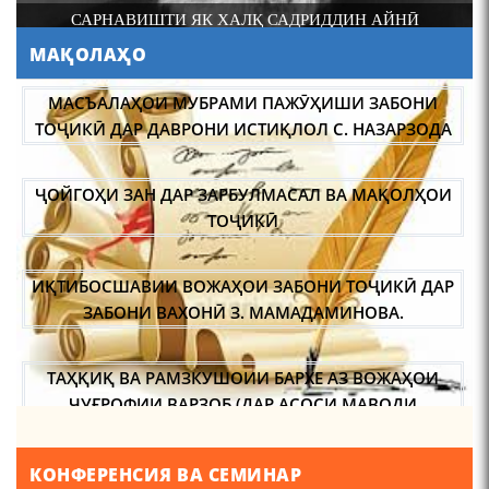
САРНАВИШТИ ЯК ХАЛҚ САДРИДДИН АЙНӢ
МАСЪАЛАҲОИ МУБРАМИ ПАЖӮҲИШИ ЗАБОНИ
ТОҶИКӢ ДАР ДАВРОНИ ИСТИҚЛОЛ С. НАЗАРЗОДА
МАҚОЛАҲО
110 солагии шоири халқии
Тоҷикистон Мирзо
ҶОЙГОҲИ ЗАН ДАР ЗАРБУЛМАСАЛ ВА МАҚОЛҲОИ
Турсунзода / Mirzo
ТОҶИКӢ
Tursunzoda
ИҚТИБОСШАВИИ ВОЖАҲОИ ЗАБОНИ ТОҶИКӢ ДАР
ЗАБОНИ ВАХОНӢ З. МАМАДАМИНОВА.
ЧЕХРАХОИ АСЛИИ МИРЗО
ТАҲҚИҚ ВА РАМЗКУШОИИ БАРХЕ АЗ ВОЖАҲОИ
ТУРСУНЗОДА
ҶУҒРОФИИ ВАРЗОБ (ДАР АСОСИ МАВОДИ
ЗАБОНҲОИ ШАРҚИИ ЭРОНӢ) МИРЗОЕВ
САЙФИДДИН ҶАБОРОВИЧ.
ШИНОХТ ДАР ЗАМИНАИ ЭЪТИҚОД ВА ЭЪТИРОФ
КОНФЕРЕНСИЯ ВА СЕМИНАР
ФИРДАВСӢ ВА ДАҚИҚӢ