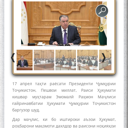
17 апрел таҳти раёсати Президенти Ҷумҳурии
Тоҷикистон, Пешвои миллат, Раиси Ҳукумати
кишвар муҳтарам Эмомалӣ Раҳмон Маҷлиси
ғайринавбатии Ҳукумати Ҷумҳурии Тоҷикистон
баргузор шуд.
Дар маҷлис, ки бо иштироки аъзои Ҳукумат,
роҳбарони мақомоти дахлдор ва раисони ноҳияҳои