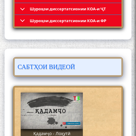
Шyроҳои диссертатсионии КОА-и ҶТ
Қадамҷо: Муҳаммадҷон
Шyроҳои диссертатсионии КОА-и ФР
Раҳимӣ
САБТҲОИ ВИДЕОӢ
ЛОҲУТӢ - ФИЛМИ
МУСТАНАД
Қадамҷо - Лоҳутӣ