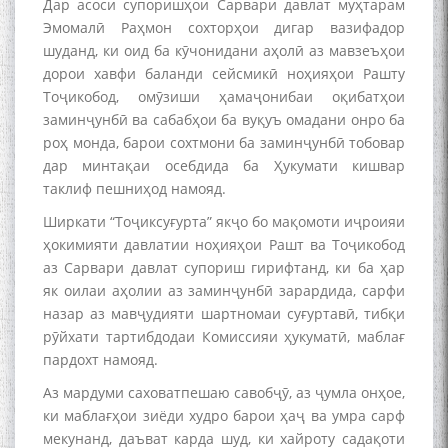
Дар асоси супоришҳои Сарвари давлат муҳтарам
Эмомалӣ Раҳмон сохторҳои дигар вазифадор
The Persian Gulf Beautiful
poetry from Устод Мумин
шуданд, ки оид ба кӯчонидани аҳолӣ аз мавзеъҳои
Қаноат (Ustod Mumin Qanoat)
дорои хавфи баланди сейсмикӣ ноҳияҳои Рашту
and Master Mehryar
Тоҷикобод, омӯзиши ҳамаҷонибаи оқибатҳои
Mehrafarin about the conflict
заминҷунбӣ ва сабабҳои ба вуқуъ омадани онро ба
of the name of the Persian
роҳ монда, барои сохтмони ба заминҷунбӣ тобовар
Gulf
дар минтақаи осебдида ба Ҳукумати кишвар
таклиф пешниҳод намояд.
Ширкати “Тоҷиксуғурта” якҷо бо мақомоти иҷроияи
Сайри Дарвоз бо Мӯъмин
Қаноат: Чанор ҳам "гап"
ҳокимияти давлатии ноҳияҳои Рашт ва Тоҷикобод
мезанад
аз Сарвари давлат супориш гирифтанд, ки ба ҳар
як оилаи аҳолии аз заминҷунбӣ зарардида, сарфи
назар аз мавҷудияти шартномаи суғуртавӣ, тибқи
рӯйхати тартибдодаи Комиссияи ҳукуматӣ, маблағ
пардохт намояд.
Аз мардуми саховатпешаю савобҷӯ, аз ҷумла онҳое,
ки маблағҳои зиёди худро барои ҳаҷ ва умра сарф
ШАРҲИ МУЛОҚОТ БО АҲЛИ
ИЛМ ВА МАОРИФИ КИШВАР
мекунанд, даъват карда шуд, ки хайроту садақоти