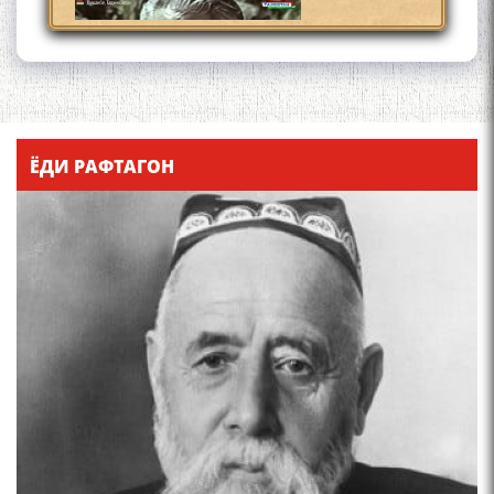
Что знают в Ташкенте о
Мирзо Турсунзаде, чьим
ЁДИ РАФТАГОН
именем назвали станцию
метро?
Осорхонаи Мирзо
Турсунзода Каратог