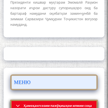
Президенти кишвар муҳтарам Эмомалӣ Раҳмон
назорати иҷрои дастуру супоришҳоро оид ба
бартараф намудани оқибатҳои заминҷунбӣ ба
зиммаи Сарвазири Ҷумҳурии Тоҷикистон вогузор
намуданд.
Сайре дар Осорхона
Муҳаммадҷон Раҳимӣ
Осорхонаи адабии
Муҳаммадҷон Раҳимӣ
МЕНЮ
Ҳамоҳангсозии пажӯҳишҳои илмии соҳа