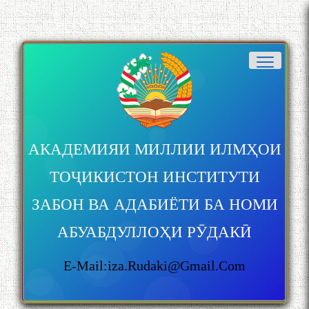
АКАДЕМИЯИ МИЛЛИИ ИЛМҲОИ
ТОҶИКИСТОН ИНСТИТУТИ
ЗАБОН ВА АДАБИЁТИ БА НОМИ
АБУАБДУЛЛОҲИ РӮДАКӢ
E-Mail:iza.rudaki@gmail.com