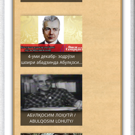
4-уми декабр- зодрӯзи
шоири абадзинда Абулқосим
Лоҳутӣ
АБУЛҚОСИМ ЛОҲУТӢ /
ABULQOSIM LOHUTY/