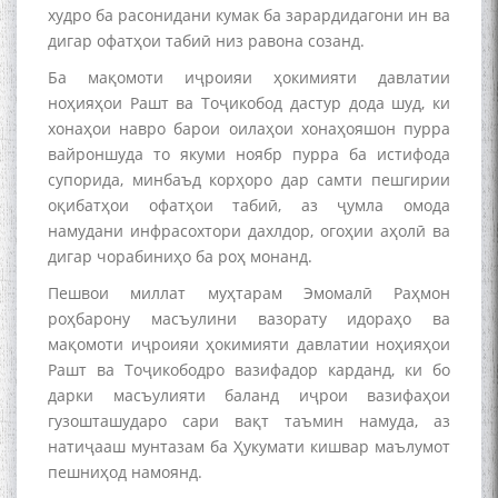
АЗ ҶОНИБИ ОЛИМОНИ
худро ба расонидани кумак ба зарардидагони ин ва
АКАДЕМИЯИ МИЛЛИИ
дигар офатҳои табиӣ низ равона созанд.
ИЛМҲОИ ТОҶИКИСТОН
Ба мақомоти иҷроияи ҳокимияти давлатии
ноҳияҳои Рашт ва Тоҷикобод дастур дода шуд, ки
хонаҳои навро барои оилаҳои хонаҳояшон пурра
вайроншуда то якуми ноябр пурра ба истифода
супорида, минбаъд корҳоро дар самти пешгирии
БО 4 000 000 СОМОНӢ
оқибатҳои офатҳои табиӣ, аз ҷумла омода
ПАЙКАРА ВА ОСОРХОНАИ
МӮЪМИН ҚАНОАТ СОХТА
намудани инфрасохтори дахлдор, огоҳии аҳолӣ ва
ШУД!
дигар чорабиниҳо ба роҳ монанд.
Пешвои миллат муҳтарам Эмомалӣ Раҳмон
роҳбарону масъулини вазорату идораҳо ва
мақомоти иҷроияи ҳокимияти давлатии ноҳияҳои
Рашт ва Тоҷикободро вазифадор карданд, ки бо
дарки масъулияти баланд иҷрои вазифаҳои
Кадамчо Худои Шарифзода
гузошташударо сари вақт таъмин намуда, аз
натиҷааш мунтазам ба Ҳукумати кишвар маълумот
пешниҳод намоянд.