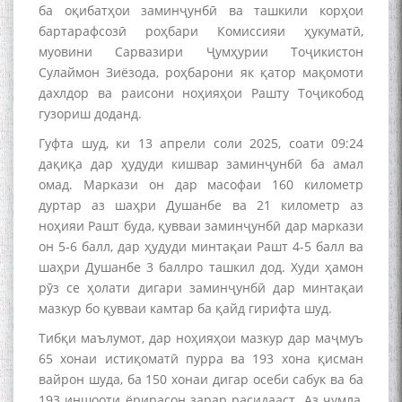
ба оқибатҳои заминҷунбӣ ва ташкили корҳои
бартарафсозӣ роҳбари Комиссияи ҳукуматӣ,
муовини Сарвазири Ҷумҳурии Тоҷикистон
Сулаймон Зиёзода, роҳбарони як қатор мақомоти
дахлдор ва раисони ноҳияҳои Рашту Тоҷикобод
гузориш доданд.
Гуфта шуд, ки 13 апрели соли 2025, соати 09:24
дақиқа дар ҳудуди кишвар заминҷунбӣ ба амал
омад. Маркази он дар масофаи 160 километр
дуртар аз шаҳри Душанбе ва 21 километр аз
ноҳияи Рашт буда, қувваи заминҷунбӣ дар маркази
он 5-6 балл, дар ҳудуди минтақаи Рашт 4-5 балл ва
шаҳри Душанбе 3 баллро ташкил дод. Худи ҳамон
рӯз се ҳолати дигари заминҷунбӣ дар минтақаи
мазкур бо қувваи камтар ба қайд гирифта шуд.
Тибқи маълумот, дар ноҳияҳои мазкур дар маҷмуъ
65 хонаи истиқоматӣ пурра ва 193 хона қисман
вайрон шуда, ба 150 хонаи дигар осеби сабук ва ба
193 иншооти ёрирасон зарар расидааст. Аз ҷумла,