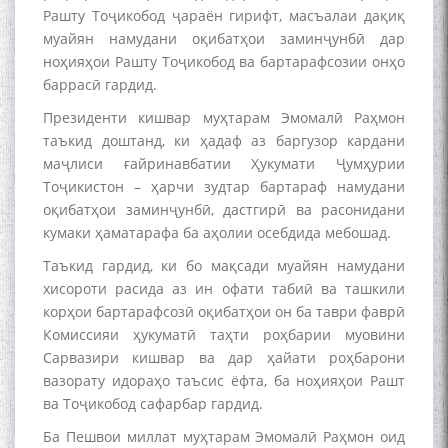
Рашту Тоҷикобод ҷараён гирифт, масъалаи дақиқ
муайян намудани оқибатҳои заминҷунбӣ дар
ноҳияҳои Рашту Тоҷикобод ва бартарафсозии онҳо
баррасӣ гардид.
Президенти кишвар муҳтарам Эмомалӣ Раҳмон
таъкид доштанд, ки ҳадаф аз баргузор кардани
маҷлиси ғайринавбатии Ҳукумати Ҷумҳурии
Тоҷикистон – ҳарчи зудтар бартараф намудани
оқибатҳои заминҷунбӣ, дастгирӣ ва расонидани
кумаки ҳаматарафа ба аҳолии осебдида мебошад.
Таъкид гардид, ки бо мақсади муайян намудани
хисороти расида аз ин офати табиӣ ва ташкили
корҳои бартарафсозӣ оқибатҳои он ба таври фаврӣ
Комиссияи ҳукуматӣ таҳти роҳбарии муовини
Сарвазири кишвар ва дар ҳайати роҳбарони
вазорату идораҳо таъсис ёфта, ба ноҳияҳои Рашт
ва Тоҷикобод сафарбар гардид.
Ба Пешвои миллат муҳтарам Эмомалӣ Раҳмон оид