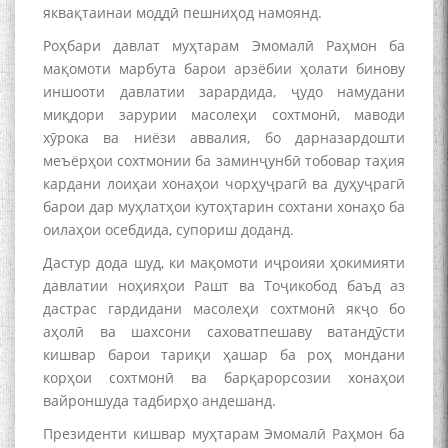
яквақтаинаи моддӣ пешниҳод намоянд.
Роҳбари давлат муҳтарам Эмомалӣ Раҳмон ба
мақомоти марбута барои арзёбии ҳолати бинову
иншооти давлатии зарардида, ҷудо намудани
миқдори зарурии масолеҳи сохтмонӣ, маводи
хӯрока ва ниёзи аввалия, бо дарназардошти
Дар Академияи миллии
меъёрҳои сохтмонии ба заминҷунбӣ тобовар таҳия
илмҳои Тоҷикистон бахшида
кардани лоиҳаи хонаҳои чорҳуҷрагӣ ва дуҳуҷрагӣ
ба 100-солагии мунаққиду
адабиётшинос Соҳиб
барои дар муҳлатҳои кутоҳтарин сохтани хонаҳо ба
Табаров ҳамоиши илмӣ-
оилаҳои осебдида, супориш доданд.
назариявӣ баргузор гардид.
Дастур дода шуд, ки мақомоти иҷроияи ҳокимияти
давлатии ноҳияҳои Рашт ва Тоҷикобод баъд аз
дастрас гардидани масолеҳи сохтмонӣ якҷо бо
аҳолӣ ва шахсони саховатпешаву ватандӯсти
МАВЛОНО ҶАЛОЛИДДИНИ
кишвар барои тариқи ҳашар ба роҳ мондани
БАЛХӢ БУЗУРГТАРИН
корҳои сохтмонӣ ва барқарорсозии хонаҳои
МУТАФАККИР ВА ОРИФИ
ЗАБОНУ АДАБИ ТОҶИК
вайроншуда тадбирҳо андешанд.
Президенти кишвар муҳтарам Эмомалӣ Раҳмон ба